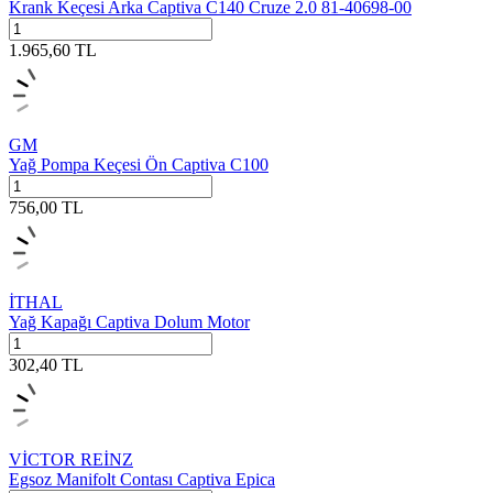
Krank Keçesi Arka Captiva C140 Cruze 2.0 81-40698-00
1.965,60
TL
GM
Yağ Pompa Keçesi Ön Captiva C100
756,00
TL
İTHAL
Yağ Kapağı Captiva Dolum Motor
302,40
TL
VİCTOR REİNZ
Egsoz Manifolt Contası Captiva Epica