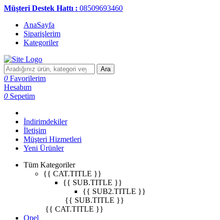
Müşteri Destek Hattı :
08509693460
AnaSayfa
Siparişlerim
Kategoriler
Ara
0
Favorilerim
Hesabım
0
Sepetim
İndirimdekiler
İletişim
Müşteri Hizmetleri
Yeni Ürünler
Tüm Kategoriler
{{ CAT.TITLE }}
{{ SUB.TITLE }}
{{ SUB2.TITLE }}
{{ SUB.TITLE }}
{{ CAT.TITLE }}
Opel