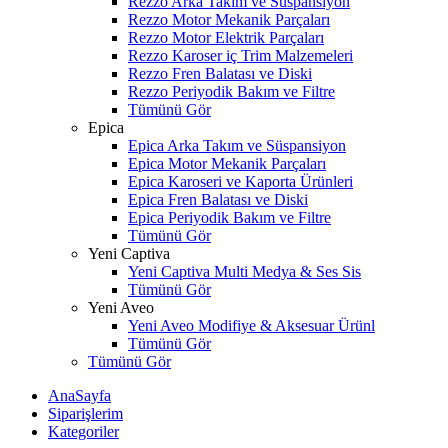
Rezzo Arka Takım ve Süspansiyon
Rezzo Motor Mekanik Parçaları
Rezzo Motor Elektrik Parçaları
Rezzo Karoser iç Trim Malzemeleri
Rezzo Fren Balatası ve Diski
Rezzo Periyodik Bakım ve Filtre
Tümünü Gör
Epica
Epica Arka Takım ve Süspansiyon
Epica Motor Mekanik Parçaları
Epica Karoseri ve Kaporta Ürünleri
Epica Fren Balatası ve Diski
Epica Periyodik Bakım ve Filtre
Tümünü Gör
Yeni Captiva
Yeni Captiva Multi Medya & Ses Sis
Tümünü Gör
Yeni Aveo
Yeni Aveo Modifiye & Aksesuar Ürünl
Tümünü Gör
Tümünü Gör
AnaSayfa
Siparişlerim
Kategoriler