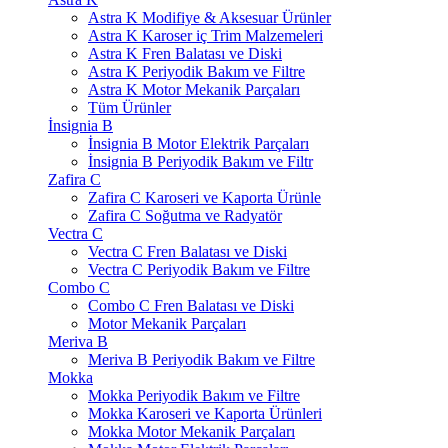
Astra K Modifiye & Aksesuar Ürünler
Astra K Karoser iç Trim Malzemeleri
Astra K Fren Balatası ve Diski
Astra K Periyodik Bakım ve Filtre
Astra K Motor Mekanik Parçaları
Tüm Ürünler
İnsignia B
İnsignia B Motor Elektrik Parçaları
İnsignia B Periyodik Bakım ve Filtr
Zafira C
Zafira C Karoseri ve Kaporta Ürünle
Zafira C Soğutma ve Radyatör
Vectra C
Vectra C Fren Balatası ve Diski
Vectra C Periyodik Bakım ve Filtre
Combo C
Combo C Fren Balatası ve Diski
Motor Mekanik Parçaları
Meriva B
Meriva B Periyodik Bakım ve Filtre
Mokka
Mokka Periyodik Bakım ve Filtre
Mokka Karoseri ve Kaporta Ürünleri
Mokka Motor Mekanik Parçaları