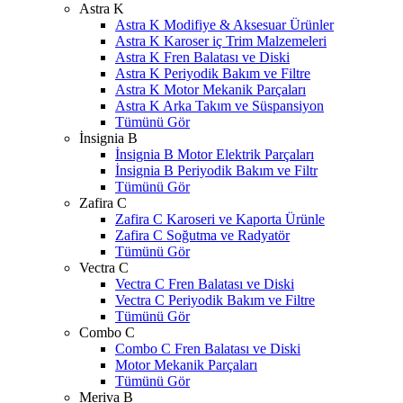
Astra K
Astra K Modifiye & Aksesuar Ürünler
Astra K Karoser iç Trim Malzemeleri
Astra K Fren Balatası ve Diski
Astra K Periyodik Bakım ve Filtre
Astra K Motor Mekanik Parçaları
Astra K Arka Takım ve Süspansiyon
Tümünü Gör
İnsignia B
İnsignia B Motor Elektrik Parçaları
İnsignia B Periyodik Bakım ve Filtr
Tümünü Gör
Zafira C
Zafira C Karoseri ve Kaporta Ürünle
Zafira C Soğutma ve Radyatör
Tümünü Gör
Vectra C
Vectra C Fren Balatası ve Diski
Vectra C Periyodik Bakım ve Filtre
Tümünü Gör
Combo C
Combo C Fren Balatası ve Diski
Motor Mekanik Parçaları
Tümünü Gör
Meriva B