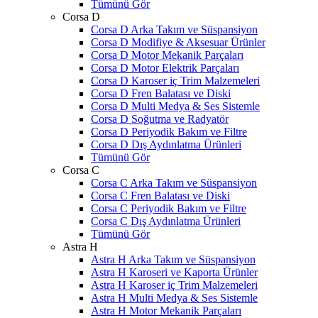
Tümünü Gör
Corsa D
Corsa D Arka Takım ve Süspansiyon
Corsa D Modifiye & Aksesuar Ürünler
Corsa D Motor Mekanik Parçaları
Corsa D Motor Elektrik Parçaları
Corsa D Karoser iç Trim Malzemeleri
Corsa D Fren Balatası ve Diski
Corsa D Multi Medya & Ses Sistemle
Corsa D Soğutma ve Radyatör
Corsa D Periyodik Bakım ve Filtre
Corsa D Dış Aydınlatma Ürünleri
Tümünü Gör
Corsa C
Corsa C Arka Takım ve Süspansiyon
Corsa C Fren Balatası ve Diski
Corsa C Periyodik Bakım ve Filtre
Corsa C Dış Aydınlatma Ürünleri
Tümünü Gör
Astra H
Astra H Arka Takım ve Süspansiyon
Astra H Karoseri ve Kaporta Ürünler
Astra H Karoser iç Trim Malzemeleri
Astra H Multi Medya & Ses Sistemle
Astra H Motor Mekanik Parçaları