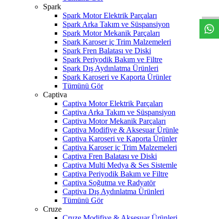
W
h
t
s
a
p
p
D
e
s
t
e
H
a
t
t
Spark
Spark Motor Elektrik Parçaları
Spark Arka Takım ve Süspansiyon
Spark Motor Mekanik Parçaları
Spark Karoser iç Trim Malzemeleri
Spark Fren Balatası ve Diski
Spark Periyodik Bakım ve Filtre
Spark Dış Aydınlatma Ürünleri
Spark Karoseri ve Kaporta Ürünler
Tümünü Gör
Captiva
Captiva Motor Elektrik Parçaları
Captiva Arka Takım ve Süspansiyon
Captiva Motor Mekanik Parçaları
Captiva Modifiye & Aksesuar Ürünle
Captiva Karoseri ve Kaporta Ürünler
Captiva Karoser iç Trim Malzemeleri
Captiva Fren Balatası ve Diski
Captiva Multi Medya & Ses Sistemle
Captiva Periyodik Bakım ve Filtre
Captiva Soğutma ve Radyatör
Captiva Dış Aydınlatma Ürünleri
Tümünü Gör
Cruze
Cruze Modifiye & Aksesuar Ürünleri