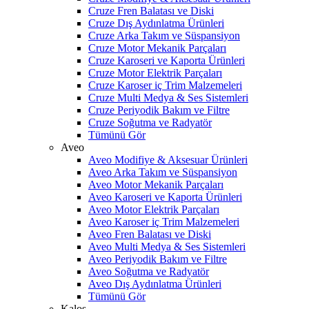
Cruze Fren Balatası ve Diski
Cruze Dış Aydınlatma Ürünleri
Cruze Arka Takım ve Süspansiyon
Cruze Motor Mekanik Parçaları
Cruze Karoseri ve Kaporta Ürünleri
Cruze Motor Elektrik Parçaları
Cruze Karoser iç Trim Malzemeleri
Cruze Multi Medya & Ses Sistemleri
Cruze Periyodik Bakım ve Filtre
Cruze Soğutma ve Radyatör
Tümünü Gör
Aveo
Aveo Modifiye & Aksesuar Ürünleri
Aveo Arka Takım ve Süspansiyon
Aveo Motor Mekanik Parçaları
Aveo Karoseri ve Kaporta Ürünleri
Aveo Motor Elektrik Parçaları
Aveo Karoser iç Trim Malzemeleri
Aveo Fren Balatası ve Diski
Aveo Multi Medya & Ses Sistemleri
Aveo Periyodik Bakım ve Filtre
Aveo Soğutma ve Radyatör
Aveo Dış Aydınlatma Ürünleri
Tümünü Gör
Kalos