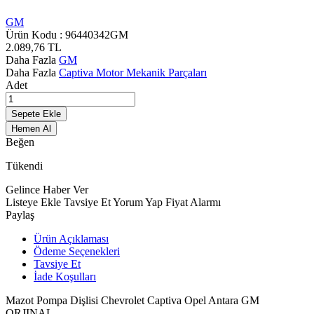
GM
Ürün Kodu :
96440342GM
2.089,76
TL
Daha Fazla
GM
Daha Fazla
Captiva Motor Mekanik Parçaları
Adet
Sepete Ekle
Hemen Al
Beğen
Tükendi
Gelince Haber Ver
Listeye Ekle
Tavsiye Et
Yorum Yap
Fiyat Alarmı
Paylaş
Ürün Açıklaması
Ödeme Seçenekleri
Tavsiye Et
İade Koşulları
Mazot Pompa Dişlisi Chevrolet Captiva Opel Antara GM
ORJINAL