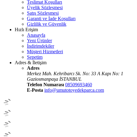
Teslimat Koşulları
Üyelik Sözleşmesi
Satış Sözleşmesi
Garanti ve İade Koşulları
Gizlilik ve Güvenlik
Hızlı Erişim
Anasayfa
Yeni Ürünler
İndirimdekiler
Müşteri Hizmetleri
Sepetim
Adres & İletişim
Adres
Merkez Mah. Kehribarcı Sk. No: 33 A Kapı No: 1
Gaziosmanpaşa İSTANBUL
Telefon Numarası
08509693460
E-Posta
info@umutotoyedekparca.com