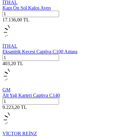
İTHAL
Kapı Ön Sol Kalos Aveo
17.136,00
TL
İTHAL
Eksantrik Keçesi Captiva C100 Antara
403,20
TL
GM
Alt Yağ Karteri Captiva C140
9.223,20
TL
VİCTOR REİNZ