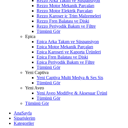
Rezzo Arka Takım ve Süspansiyon
Rezzo Motor Mekanik Parçaları
Rezzo Motor Elektrik Parçaları
Rezzo Karoser iç Trim Malzemeleri
Rezzo Fren Balatası ve Diski
Rezzo Periyodik Bakım ve Filtre
Tümünü Gör
Epica
Epica Arka Takım ve Süspansiyon
Epica Motor Mekanik Parçaları
Epica Karoseri ve Kaporta Ürünleri
Epica Fren Balatası ve Diski
Epica Periyodik Bakım ve Filtre
Tümünü Gör
Yeni Captiva
Yeni Captiva Multi Medya & Ses Sis
Tümünü Gör
Yeni Aveo
Yeni Aveo Modifiye & Aksesuar Ürünl
Tümünü Gör
Tümünü Gör
AnaSayfa
Siparişlerim
Kategoriler