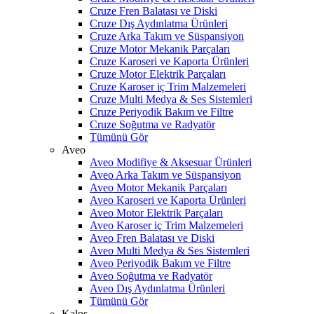
Cruze Fren Balatası ve Diski
Cruze Dış Aydınlatma Ürünleri
Cruze Arka Takım ve Süspansiyon
Cruze Motor Mekanik Parçaları
Cruze Karoseri ve Kaporta Ürünleri
Cruze Motor Elektrik Parçaları
Cruze Karoser iç Trim Malzemeleri
Cruze Multi Medya & Ses Sistemleri
Cruze Periyodik Bakım ve Filtre
Cruze Soğutma ve Radyatör
Tümünü Gör
Aveo
Aveo Modifiye & Aksesuar Ürünleri
Aveo Arka Takım ve Süspansiyon
Aveo Motor Mekanik Parçaları
Aveo Karoseri ve Kaporta Ürünleri
Aveo Motor Elektrik Parçaları
Aveo Karoser iç Trim Malzemeleri
Aveo Fren Balatası ve Diski
Aveo Multi Medya & Ses Sistemleri
Aveo Periyodik Bakım ve Filtre
Aveo Soğutma ve Radyatör
Aveo Dış Aydınlatma Ürünleri
Tümünü Gör
Kalos