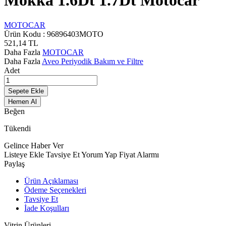
Mokka 1.6Dt 1.7Dt Motocar
MOTOCAR
Ürün Kodu :
96896403MOTO
521,14
TL
Daha Fazla
MOTOCAR
Daha Fazla
Aveo Periyodik Bakım ve Filtre
Adet
Sepete Ekle
Hemen Al
Beğen
Tükendi
Gelince Haber Ver
Listeye Ekle
Tavsiye Et
Yorum Yap
Fiyat Alarmı
Paylaş
Ürün Açıklaması
Ödeme Seçenekleri
Tavsiye Et
İade Koşulları
Vitrin Ürünleri