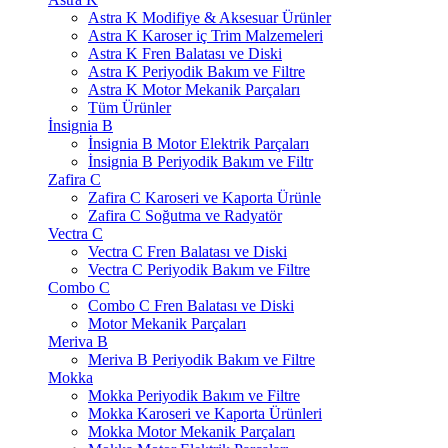
Astra K Modifiye & Aksesuar Ürünler
Astra K Karoser iç Trim Malzemeleri
Astra K Fren Balatası ve Diski
Astra K Periyodik Bakım ve Filtre
Astra K Motor Mekanik Parçaları
Tüm Ürünler
İnsignia B
İnsignia B Motor Elektrik Parçaları
İnsignia B Periyodik Bakım ve Filtr
Zafira C
Zafira C Karoseri ve Kaporta Ürünle
Zafira C Soğutma ve Radyatör
Vectra C
Vectra C Fren Balatası ve Diski
Vectra C Periyodik Bakım ve Filtre
Combo C
Combo C Fren Balatası ve Diski
Motor Mekanik Parçaları
Meriva B
Meriva B Periyodik Bakım ve Filtre
Mokka
Mokka Periyodik Bakım ve Filtre
Mokka Karoseri ve Kaporta Ürünleri
Mokka Motor Mekanik Parçaları