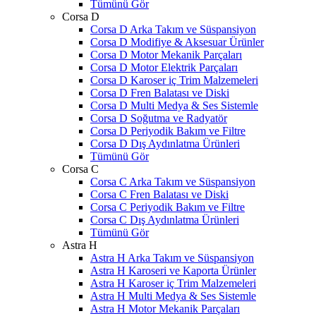
Tümünü Gör
Corsa D
Corsa D Arka Takım ve Süspansiyon
Corsa D Modifiye & Aksesuar Ürünler
Corsa D Motor Mekanik Parçaları
Corsa D Motor Elektrik Parçaları
Corsa D Karoser iç Trim Malzemeleri
Corsa D Fren Balatası ve Diski
Corsa D Multi Medya & Ses Sistemle
Corsa D Soğutma ve Radyatör
Corsa D Periyodik Bakım ve Filtre
Corsa D Dış Aydınlatma Ürünleri
Tümünü Gör
Corsa C
Corsa C Arka Takım ve Süspansiyon
Corsa C Fren Balatası ve Diski
Corsa C Periyodik Bakım ve Filtre
Corsa C Dış Aydınlatma Ürünleri
Tümünü Gör
Astra H
Astra H Arka Takım ve Süspansiyon
Astra H Karoseri ve Kaporta Ürünler
Astra H Karoser iç Trim Malzemeleri
Astra H Multi Medya & Ses Sistemle
Astra H Motor Mekanik Parçaları