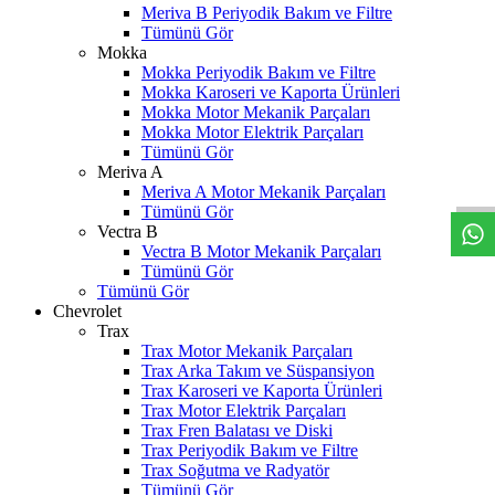
Meriva B Periyodik Bakım ve Filtre
Tümünü Gör
Mokka
Mokka Periyodik Bakım ve Filtre
Mokka Karoseri ve Kaporta Ürünleri
Mokka Motor Mekanik Parçaları
Mokka Motor Elektrik Parçaları
W
h
t
s
a
p
p
D
e
s
t
e
H
a
t
t
Tümünü Gör
Meriva A
Meriva A Motor Mekanik Parçaları
Tümünü Gör
Vectra B
Vectra B Motor Mekanik Parçaları
Tümünü Gör
Tümünü Gör
Chevrolet
Trax
Trax Motor Mekanik Parçaları
Trax Arka Takım ve Süspansiyon
Trax Karoseri ve Kaporta Ürünleri
Trax Motor Elektrik Parçaları
Trax Fren Balatası ve Diski
Trax Periyodik Bakım ve Filtre
Trax Soğutma ve Radyatör
Tümünü Gör