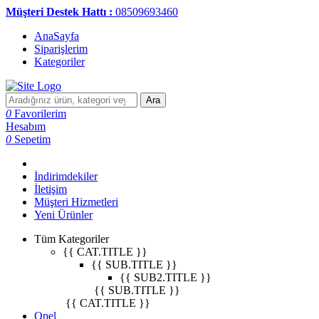
Müşteri Destek Hattı :
08509693460
AnaSayfa
Siparişlerim
Kategoriler
Ara
0
Favorilerim
Hesabım
0
Sepetim
İndirimdekiler
İletişim
Müşteri Hizmetleri
Yeni Ürünler
Tüm Kategoriler
{{ CAT.TITLE }}
{{ SUB.TITLE }}
{{ SUB2.TITLE }}
{{ SUB.TITLE }}
{{ CAT.TITLE }}
Opel