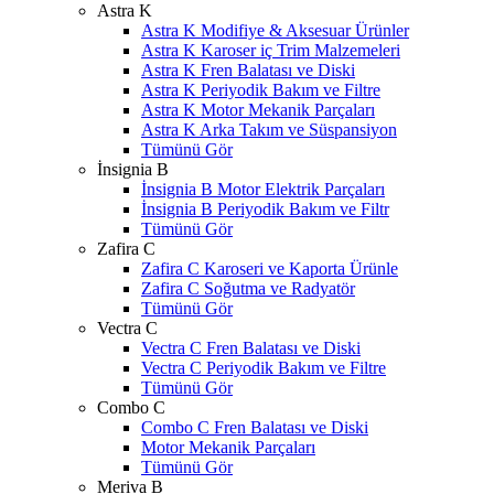
Astra K
Astra K Modifiye & Aksesuar Ürünler
Astra K Karoser iç Trim Malzemeleri
Astra K Fren Balatası ve Diski
Astra K Periyodik Bakım ve Filtre
Astra K Motor Mekanik Parçaları
Astra K Arka Takım ve Süspansiyon
Tümünü Gör
İnsignia B
İnsignia B Motor Elektrik Parçaları
İnsignia B Periyodik Bakım ve Filtr
Tümünü Gör
Zafira C
Zafira C Karoseri ve Kaporta Ürünle
Zafira C Soğutma ve Radyatör
Tümünü Gör
Vectra C
Vectra C Fren Balatası ve Diski
Vectra C Periyodik Bakım ve Filtre
Tümünü Gör
Combo C
Combo C Fren Balatası ve Diski
Motor Mekanik Parçaları
Tümünü Gör
Meriva B