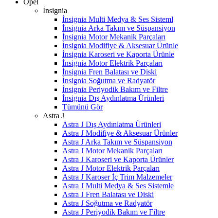
Opel
İnsignia
İnsignia Multi Medya & Ses Sisteml
İnsignia Arka Takım ve Süspansiyon
İnsignia Motor Mekanik Parçaları
İnsignia Modifiye & Aksesuar Ürünle
İnsignia Karoseri ve Kaporta Ürünle
İnsignia Motor Elektrik Parçaları
İnsignia Fren Balatası ve Diski
İnsignia Soğutma ve Radyatör
İnsignia Periyodik Bakım ve Filtre
İnsignia Dış Aydınlatma Ürünleri
Tümünü Gör
Astra J
Astra J Dış Aydınlatma Ürünleri
Astra J Modifiye & Aksesuar Ürünler
Astra J Arka Takım ve Süspansiyon
Astra J Motor Mekanik Parçaları
Astra J Karoseri ve Kaporta Ürünler
Astra J Motor Elektrik Parçaları
Astra J Karoser İç Trim Malzemeler
Astra J Multi Medya & Ses Sistemle
Astra J Fren Balatası ve Diski
Astra J Soğutma ve Radyatör
Astra J Periyodik Bakım ve Filtre