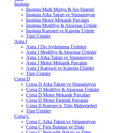
İnsignia
İnsignia Multi Medya & Ses Sisteml
İnsignia Arka Takım ve Süspansiyon
İnsignia Motor Mekanik Parçaları
İnsignia Modifiye & Aksesuar Ürünle
İnsignia Karoseri ve Kaporta Ürünle
Tüm Ürünler
Astra J
Astra J Dış Aydınlatma Ürünleri
Astra J Modifiye & Aksesuar Ürünler
Astra J Arka Takım ve Süspansiyon
Astra J Motor Mekanik Parçaları
Astra J Karoseri ve Kaporta Ürünler
Tüm Ürünler
Corsa D
Corsa D Arka Takım ve Süspansiyon
Corsa D Modifiye & Aksesuar Ürünler
Corsa D Motor Mekanik Parçaları
Corsa D Motor Elektrik Parçaları
Corsa D Karoser iç Trim Malzemeleri
Tüm Ürünler
Corsa C
Corsa C Arka Takım ve Süspansiyon
Corsa C Fren Balatası ve Diski
Corsa C Periyodik Bakım ve Filtre