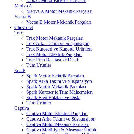
Mokka Motor Elektrik Parçaları
Meriva A
Meriva A Motor Mekanik Parçaları
Vectra B
Vectra B Motor Mekanik Parçaları
Chevrolet
Trax
Trax Motor Mekanik Parçaları
Trax Arka Takım ve Süspansiyon
Trax Karoseri ve Kaporta Ürünleri
Trax Motor Elektrik Parçaları
Trax Fren Balatası ve Diski
Tüm Ürünler
Spark
Spark Motor Elektrik Parçaları
Spark Arka Takım ve Süspansiyon
Spark Motor Mekanik Parçaları
Spark Karoser iç Trim Malzemeleri
Spark Fren Balatası ve Diski
Tüm Ürünler
Captiva
Captiva Motor Elektrik Parçaları
Captiva Arka Takım ve Süspansiyon
Captiva Motor Mekanik Parçaları
Captiva Modifiye & Aksesuar Ürünle