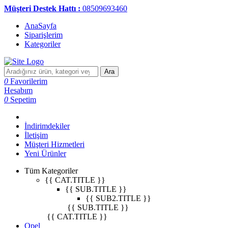
Müşteri Destek Hattı :
08509693460
AnaSayfa
Siparişlerim
Kategoriler
Ara
0
Favorilerim
Hesabım
0
Sepetim
İndirimdekiler
İletişim
Müşteri Hizmetleri
Yeni Ürünler
Tüm Kategoriler
{{ CAT.TITLE }}
{{ SUB.TITLE }}
{{ SUB2.TITLE }}
{{ SUB.TITLE }}
{{ CAT.TITLE }}
Opel