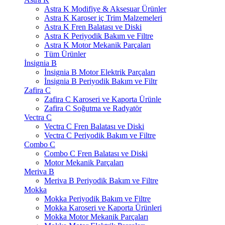
Astra K Modifiye & Aksesuar Ürünler
Astra K Karoser iç Trim Malzemeleri
Astra K Fren Balatası ve Diski
Astra K Periyodik Bakım ve Filtre
Astra K Motor Mekanik Parçaları
Tüm Ürünler
İnsignia B
İnsignia B Motor Elektrik Parçaları
İnsignia B Periyodik Bakım ve Filtr
Zafira C
Zafira C Karoseri ve Kaporta Ürünle
Zafira C Soğutma ve Radyatör
Vectra C
Vectra C Fren Balatası ve Diski
Vectra C Periyodik Bakım ve Filtre
Combo C
Combo C Fren Balatası ve Diski
Motor Mekanik Parçaları
Meriva B
Meriva B Periyodik Bakım ve Filtre
Mokka
Mokka Periyodik Bakım ve Filtre
Mokka Karoseri ve Kaporta Ürünleri
Mokka Motor Mekanik Parçaları