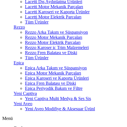
Lacetti Dış Aydınlatma Ürünleri
Lacetti Motor Mekanik Parçaları
Lacetti Karoseri ve Kaporta Ürünler
Lacetti Motor Elektrik Parçaları
Tüm Ürünler
Rezzo
Rezzo Arka Takım ve Süspansiyon
Rezzo Motor Mekanik Parçaları
Rezzo Motor Elektrik Parçaları
Rezzo Karoser iç Trim Malzemeleri
Rezzo Fren Balatası ve Diski
Tüm Ürünler
Epica
Epica Arka Takım ve Süspansiyon
Epica Motor Mekanik Parçaları
Epica Karoseri ve Kaporta Ürünleri
Epica Fren Balatası ve Diski
Epica Periyodik Bakım ve Filtre
Yeni Captiva
Yeni Captiva Multi Medya & Ses Sis
Yeni Aveo
Yeni Aveo Modifiye & Aksesuar Ürünl
Menü