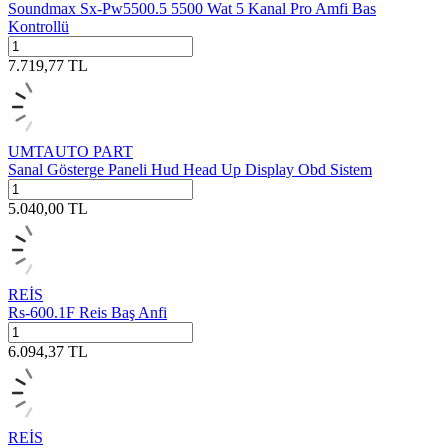
Soundmax Sx-Pw5500.5 5500 Wat 5 Kanal Pro Amfi Bas
Kontrollü
7.719,77
TL
UMTAUTO PART
Sanal Gösterge Paneli Hud Head Up Display Obd Sistem
5.040,00
TL
REİS
Rs-600.1F Reis Baş Anfi
6.094,37
TL
REİS