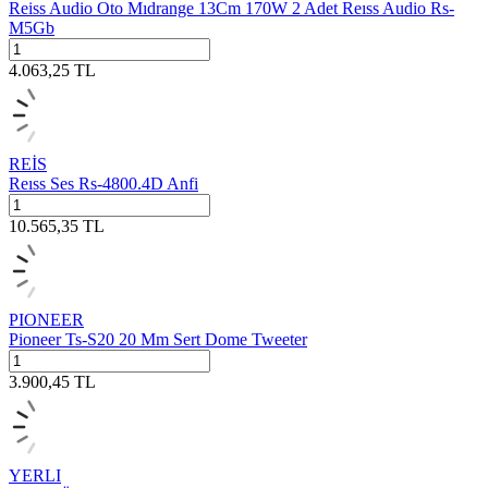
Reiss Audio Oto Mıdrange 13Cm 170W 2 Adet Reıss Audio Rs-
M5Gb
4.063,25
TL
REİS
Reıss Ses Rs-4800.4D Anfi
10.565,35
TL
PIONEER
Pioneer Ts-S20 20 Mm Sert Dome Tweeter
3.900,45
TL
YERLI