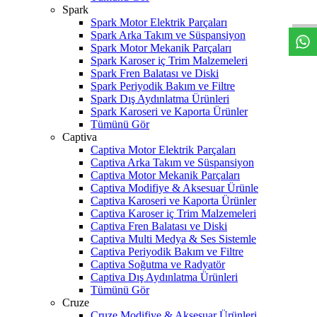
W
h
t
s
a
p
p
D
e
s
t
e
H
a
t
t
Spark
Spark Motor Elektrik Parçaları
Spark Arka Takım ve Süspansiyon
Spark Motor Mekanik Parçaları
Spark Karoser iç Trim Malzemeleri
Spark Fren Balatası ve Diski
Spark Periyodik Bakım ve Filtre
Spark Dış Aydınlatma Ürünleri
Spark Karoseri ve Kaporta Ürünler
Tümünü Gör
Captiva
Captiva Motor Elektrik Parçaları
Captiva Arka Takım ve Süspansiyon
Captiva Motor Mekanik Parçaları
Captiva Modifiye & Aksesuar Ürünle
Captiva Karoseri ve Kaporta Ürünler
Captiva Karoser iç Trim Malzemeleri
Captiva Fren Balatası ve Diski
Captiva Multi Medya & Ses Sistemle
Captiva Periyodik Bakım ve Filtre
Captiva Soğutma ve Radyatör
Captiva Dış Aydınlatma Ürünleri
Tümünü Gör
Cruze
Cruze Modifiye & Aksesuar Ürünleri