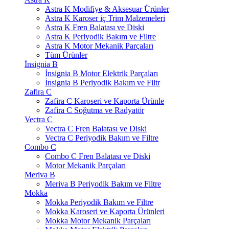
Astra K Modifiye & Aksesuar Ürünler
Astra K Karoser iç Trim Malzemeleri
Astra K Fren Balatası ve Diski
Astra K Periyodik Bakım ve Filtre
Astra K Motor Mekanik Parçaları
Tüm Ürünler
İnsignia B
İnsignia B Motor Elektrik Parçaları
İnsignia B Periyodik Bakım ve Filtr
Zafira C
Zafira C Karoseri ve Kaporta Ürünle
Zafira C Soğutma ve Radyatör
Vectra C
Vectra C Fren Balatası ve Diski
Vectra C Periyodik Bakım ve Filtre
Combo C
Combo C Fren Balatası ve Diski
Motor Mekanik Parçaları
Meriva B
Meriva B Periyodik Bakım ve Filtre
Mokka
Mokka Periyodik Bakım ve Filtre
Mokka Karoseri ve Kaporta Ürünleri
Mokka Motor Mekanik Parçaları