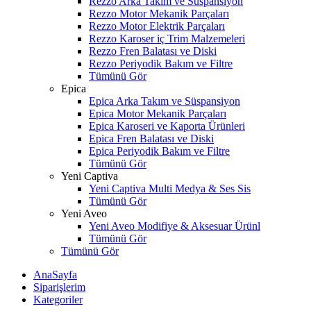
Rezzo Arka Takım ve Süspansiyon
Rezzo Motor Mekanik Parçaları
Rezzo Motor Elektrik Parçaları
Rezzo Karoser iç Trim Malzemeleri
Rezzo Fren Balatası ve Diski
Rezzo Periyodik Bakım ve Filtre
Tümünü Gör
Epica
Epica Arka Takım ve Süspansiyon
Epica Motor Mekanik Parçaları
Epica Karoseri ve Kaporta Ürünleri
Epica Fren Balatası ve Diski
Epica Periyodik Bakım ve Filtre
Tümünü Gör
Yeni Captiva
Yeni Captiva Multi Medya & Ses Sis
Tümünü Gör
Yeni Aveo
Yeni Aveo Modifiye & Aksesuar Ürünl
Tümünü Gör
Tümünü Gör
AnaSayfa
Siparişlerim
Kategoriler