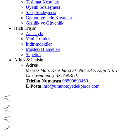
Teslimat Koşulları
Üyelik Sözleşmesi
Satış Sözleşmesi
Garanti ve İade Koşulları
Gizlilik ve Güvenlik
Hızlı Erişim
Anasayfa
Yeni Ürünler
İndirimdekiler
Müşteri Hizmetleri
Sepetim
Adres & İletişim
Adres
Merkez Mah. Kehribarcı Sk. No: 33 A Kapı No: 1
Gaziosmanpaşa İSTANBUL
Telefon Numarası
08509693460
E-Posta
info@umutotoyedekparca.com