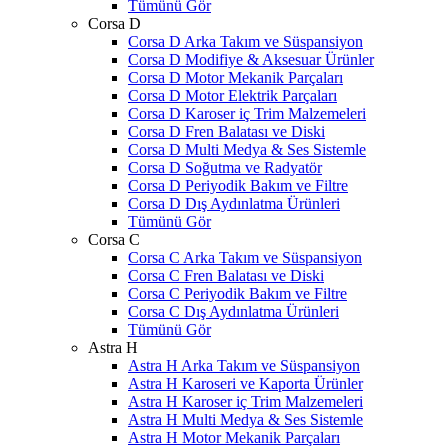
Tümünü Gör
Corsa D
Corsa D Arka Takım ve Süspansiyon
Corsa D Modifiye & Aksesuar Ürünler
Corsa D Motor Mekanik Parçaları
Corsa D Motor Elektrik Parçaları
Corsa D Karoser iç Trim Malzemeleri
Corsa D Fren Balatası ve Diski
Corsa D Multi Medya & Ses Sistemle
Corsa D Soğutma ve Radyatör
Corsa D Periyodik Bakım ve Filtre
Corsa D Dış Aydınlatma Ürünleri
Tümünü Gör
Corsa C
Corsa C Arka Takım ve Süspansiyon
Corsa C Fren Balatası ve Diski
Corsa C Periyodik Bakım ve Filtre
Corsa C Dış Aydınlatma Ürünleri
Tümünü Gör
Astra H
Astra H Arka Takım ve Süspansiyon
Astra H Karoseri ve Kaporta Ürünler
Astra H Karoser iç Trim Malzemeleri
Astra H Multi Medya & Ses Sistemle
Astra H Motor Mekanik Parçaları