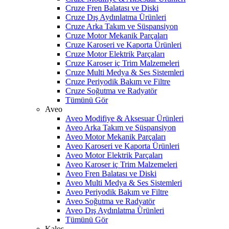
Cruze Fren Balatası ve Diski
Cruze Dış Aydınlatma Ürünleri
Cruze Arka Takım ve Süspansiyon
Cruze Motor Mekanik Parçaları
Cruze Karoseri ve Kaporta Ürünleri
Cruze Motor Elektrik Parçaları
Cruze Karoser iç Trim Malzemeleri
Cruze Multi Medya & Ses Sistemleri
Cruze Periyodik Bakım ve Filtre
Cruze Soğutma ve Radyatör
Tümünü Gör
Aveo
Aveo Modifiye & Aksesuar Ürünleri
Aveo Arka Takım ve Süspansiyon
Aveo Motor Mekanik Parçaları
Aveo Karoseri ve Kaporta Ürünleri
Aveo Motor Elektrik Parçaları
Aveo Karoser iç Trim Malzemeleri
Aveo Fren Balatası ve Diski
Aveo Multi Medya & Ses Sistemleri
Aveo Periyodik Bakım ve Filtre
Aveo Soğutma ve Radyatör
Aveo Dış Aydınlatma Ürünleri
Tümünü Gör
Kalos