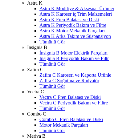
Astra K
Astra K Modifiye & Aksesuar Ürünler
Astra K Karoser iç Trim Malzemeleri
Astra K Fren Balatası ve Diski
Astra K Periyodik Bakım ve Filtre
Astra K Motor Mekanik Parçaları
Astra K Arka Takım ve Süspansiyon
Tümünü Gör
İnsignia B
İnsignia B Motor Elektrik Parçaları
İnsignia B Periyodik Bakım ve Filtr
Tümünü Gör
Zafira C
Zafira C Karoseri ve Kaporta Ürünle
Zafira C Soğutma ve Radyatör
Tümünü Gör
Vectra C
Vectra C Fren Balatası ve Diski
Vectra C Periyodik Bakım ve Filtre
Tümünü Gör
Combo C
Combo C Fren Balatası ve Diski
Motor Mekanik Parçaları
Tümünü Gör
Meriva B