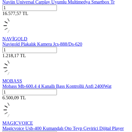
Naviin Üniversal Carplay Uyumlu Multimedya Smartbox Tr
16.577,57
TL
NAVİGOLD
Navigold Plakalık Kamera Jcs-888/Ds-620
1.218,17
TL
MOBASS
Mobass Mb-600.4 4 Kanallı Bass Kontrollü Anfi 2400Wat
6.500,09
TL
MAGICVOICE
Magicvoice Usb-400 Kumandalı Oto Teyp Çevirici Dijital Player