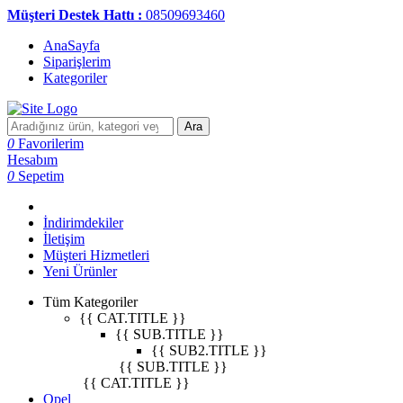
Müşteri Destek Hattı :
08509693460
AnaSayfa
Siparişlerim
Kategoriler
Ara
0
Favorilerim
Hesabım
0
Sepetim
İndirimdekiler
İletişim
Müşteri Hizmetleri
Yeni Ürünler
Tüm Kategoriler
{{ CAT.TITLE }}
{{ SUB.TITLE }}
{{ SUB2.TITLE }}
{{ SUB.TITLE }}
{{ CAT.TITLE }}
Opel