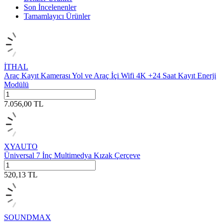
Son İncelenenler
Tamamlayıcı Ürünler
İTHAL
Araç Kayıt Kamerası Yol ve Araç İçi Wifi 4K +24 Saat Kayıt Enerji
Modülü
7.056,00
TL
XYAUTO
Üniversal 7 İnç Multimedya Kızak Çerçeve
520,13
TL
SOUNDMAX