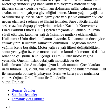
Motor içerisindeki yağ kanallarını temizleyerek hidrolik sübap
iticilerin (lifter) içerisine yağın tam dolmasını sağlar çalışma sesini
azaltır, motorun çalışma güvenliğini arttırır. Motor yağının yağlama
özelliklerini iyileştirir. Metal yüzeylere yapışan ve olumsuz etkilere
neden olan sert-sağlam yağ filmini temizler. Supap iticilerindeki
sesleri azaltır. Supap yüzeylerini temizler. Katalitik Konverter ve
Dizel Partikül Filtresi (DPF) içeren araçlarda kullanılabilir. Uzun
süreli etki için, katkı her yağ değişiminde mutlaka eklenmelidir.
Kullanımı : Ürün direkt kullanıma hazırdır. Kullanmadan önce iyice
çalkalayınız. Kullanım Talimatını okuyunuz. Doğrudan motor
yağının içene boşaltılır. Motor yağı ve yağ filtresi değiştirildikten
sonra yeni yağın üzerine motor sıcakken konularak motor 10 dakika
rölantide çalıştırılır. Kutu içeriği 300 ml, 6 litre motor yağına
yeterlidir. Önemli : Islak debriyajlı motosikletler de
kullanılmamalıdır. Ambalajın ağzını kapalı tutunuz. Çocuklardan
uzak tutunuz. El, vücut, yüz ve gıda temizliğinde kullanmayınız. Cilt
ile temasında bol suyla yıkayınız. Serin ve kuru yerde muhafaza
ediniz. Orjinal Ürün. Fatura ile Gönderilir.
Vitrin Ürünleri
Benzer Ürünler
Son İncelenenler
Tamamlayıcı Ürünler