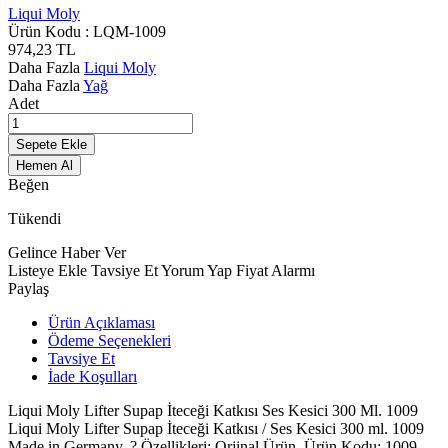
Liqui Moly
Ürün Kodu :
LQM-1009
974,23
TL
Daha Fazla
Liqui Moly
Daha Fazla
Yağ
Adet
Sepete Ekle
Hemen Al
Beğen
Tükendi
Gelince Haber Ver
Listeye Ekle
Tavsiye Et
Yorum Yap
Fiyat Alarmı
Paylaş
Ürün Açıklaması
Ödeme Seçenekleri
Tavsiye Et
İade Koşulları
Liqui Moly Lifter Supap İteceği Katkısı Ses Kesici 300 Ml. 1009
Liqui Moly Lifter Supap İteceği Katkısı / Ses Kesici 300 ml. 1009
Made in Germany. ? Özellikleri: Orjinal Ürün. Ürün Kodu: 1009