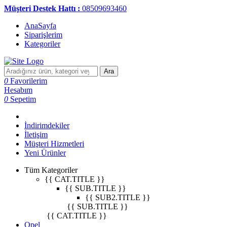
Müşteri Destek Hattı :
08509693460
AnaSayfa
Siparişlerim
Kategoriler
Ara
0
Favorilerim
Hesabım
0
Sepetim
İndirimdekiler
İletişim
Müşteri Hizmetleri
Yeni Ürünler
Tüm Kategoriler
{{ CAT.TITLE }}
{{ SUB.TITLE }}
{{ SUB2.TITLE }}
{{ SUB.TITLE }}
{{ CAT.TITLE }}
Opel