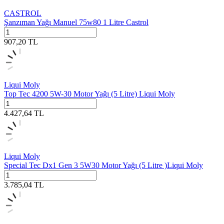
CASTROL
Şanzıman Yağı Manuel 75w80 1 Litre Castrol
907,20
TL
Liqui Moly
Top Tec 4200 5W-30 Motor Yağı (5 Litre) Liqui Moly
4.427,64
TL
Liqui Moly
Special Tec Dx1 Gen 3 5W30 Motor Yağı (5 Litre )Liqui Moly
3.785,04
TL