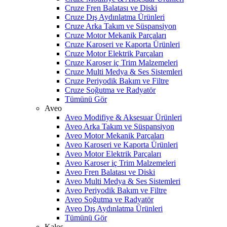
Cruze Fren Balatası ve Diski
Cruze Dış Aydınlatma Ürünleri
Cruze Arka Takım ve Süspansiyon
Cruze Motor Mekanik Parçaları
Cruze Karoseri ve Kaporta Ürünleri
Cruze Motor Elektrik Parçaları
Cruze Karoser iç Trim Malzemeleri
Cruze Multi Medya & Ses Sistemleri
Cruze Periyodik Bakım ve Filtre
Cruze Soğutma ve Radyatör
Tümünü Gör
Aveo
Aveo Modifiye & Aksesuar Ürünleri
Aveo Arka Takım ve Süspansiyon
Aveo Motor Mekanik Parçaları
Aveo Karoseri ve Kaporta Ürünleri
Aveo Motor Elektrik Parçaları
Aveo Karoser iç Trim Malzemeleri
Aveo Fren Balatası ve Diski
Aveo Multi Medya & Ses Sistemleri
Aveo Periyodik Bakım ve Filtre
Aveo Soğutma ve Radyatör
Aveo Dış Aydınlatma Ürünleri
Tümünü Gör
Kalos