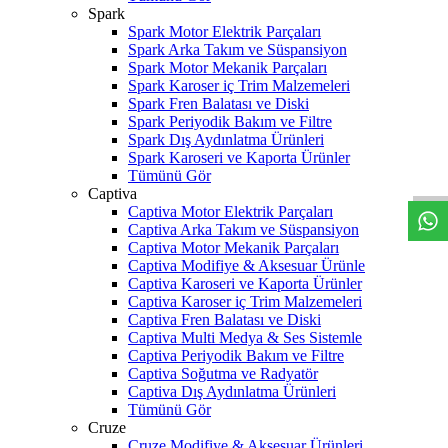
Spark
Spark Motor Elektrik Parçaları
Spark Arka Takım ve Süspansiyon
Spark Motor Mekanik Parçaları
Spark Karoser iç Trim Malzemeleri
Spark Fren Balatası ve Diski
Spark Periyodik Bakım ve Filtre
W
h
t
s
a
p
p
D
e
s
t
e
H
a
t
t
Spark Dış Aydınlatma Ürünleri
Spark Karoseri ve Kaporta Ürünler
Tümünü Gör
Captiva
Captiva Motor Elektrik Parçaları
Captiva Arka Takım ve Süspansiyon
Captiva Motor Mekanik Parçaları
Captiva Modifiye & Aksesuar Ürünle
Captiva Karoseri ve Kaporta Ürünler
Captiva Karoser iç Trim Malzemeleri
Captiva Fren Balatası ve Diski
Captiva Multi Medya & Ses Sistemle
Captiva Periyodik Bakım ve Filtre
Captiva Soğutma ve Radyatör
Captiva Dış Aydınlatma Ürünleri
Tümünü Gör
Cruze
Cruze Modifiye & Aksesuar Ürünleri