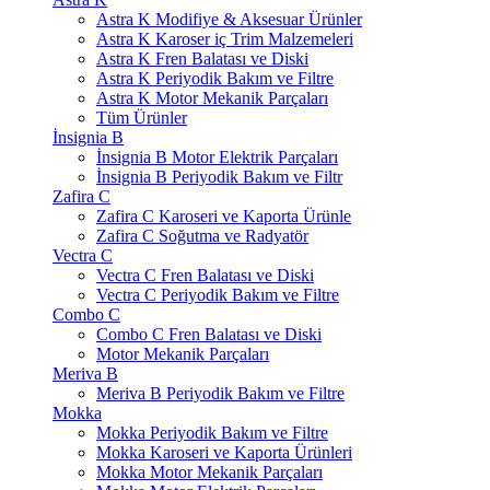
Astra K Modifiye & Aksesuar Ürünler
Astra K Karoser iç Trim Malzemeleri
Astra K Fren Balatası ve Diski
Astra K Periyodik Bakım ve Filtre
Astra K Motor Mekanik Parçaları
Tüm Ürünler
İnsignia B
İnsignia B Motor Elektrik Parçaları
İnsignia B Periyodik Bakım ve Filtr
Zafira C
Zafira C Karoseri ve Kaporta Ürünle
Zafira C Soğutma ve Radyatör
Vectra C
Vectra C Fren Balatası ve Diski
Vectra C Periyodik Bakım ve Filtre
Combo C
Combo C Fren Balatası ve Diski
Motor Mekanik Parçaları
Meriva B
Meriva B Periyodik Bakım ve Filtre
Mokka
Mokka Periyodik Bakım ve Filtre
Mokka Karoseri ve Kaporta Ürünleri
Mokka Motor Mekanik Parçaları