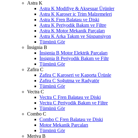
Astra K
Astra K Modifiye & Aksesuar Ürünler
Astra K Karoser iç Trim Malzemeleri
Astra K Fren Balatası ve Diski
Astra K Periyodik Bakım ve Filtre
Astra K Motor Mekanik Parçaları
Astra K Arka Takım ve Süspansiyon
Tümünü Gör
İnsignia B
İnsignia B Motor Elektrik Parçaları
İnsignia B Periyodik Bakım ve Filtr
Tümünü Gör
Zafira C
Zafira C Karoseri ve Kaporta Ürünle
Zafira C Soğutma ve Radyatör
Tümünü Gör
Vectra C
Vectra C Fren Balatası ve Diski
Vectra C Periyodik Bakım ve Filtre
Tümünü Gör
Combo C
Combo C Fren Balatası ve Diski
Motor Mekanik Parçaları
Tümünü Gör
Meriva B