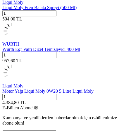
Liqui Moly
Liqui Moly Fren Balata Spreyi (500 Ml)
504,00
TL
WÜRTH
Würth Egr Valfi Dizel Temizleyici 400 Ml
957,60
TL
Liqui Moly
Motor Yağı Liqui Moly 0W20 5 Litre Liqui Moly
4.384,80
TL
E-Bülten Aboneliği
Kampanya ve yeniliklerden haberdar olmak için e-bültenimize
abone olun!