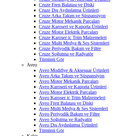
Cruze Fren Balatası ve Diski
Cruze Dış Aydınlatma Ürünleri
Cruze Arka Takım ve Süspansiyon
Cruze Motor Mekanik Parçaları
Cruze Karoseri ve Kaporta Ürünleri
Cruze Motor Elektrik Parçaları
Cruze Karoser iç Trim Malzemeleri
Cruze Multi Medya & Ses Sistemleri
Cruze Periyodik Bakım ve Filtre
Cruze Soğutma ve Radyatör
Tümünü Gör
Aveo
Aveo Modifiye & Aksesuar Ürünleri
Aveo Arka Takım ve Süspansiyon
Aveo Motor Mekanik Parçaları
Aveo Karoseri ve Kaporta Ürünleri
Aveo Motor Elektrik Parçaları
Aveo Karoser iç Trim Malzemeleri
Aveo Fren Balatası ve Diski
Aveo Multi Medya & Ses Sistemleri
Aveo Periyodik Bakım ve Filtre
Aveo Soğutma ve Radyatör
Aveo Dış Aydınlatma Ürünleri
Tümünü Gör
Kalos