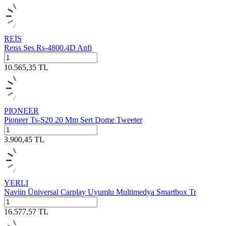
REİS
Reıss Ses Rs-4800.4D Anfi
10.565,35
TL
PIONEER
Pioneer Ts-S20 20 Mm Sert Dome Tweeter
3.900,45
TL
YERLI
Naviin Üniversal Carplay Uyumlu Multimedya Smartbox Tr
16.577,57
TL