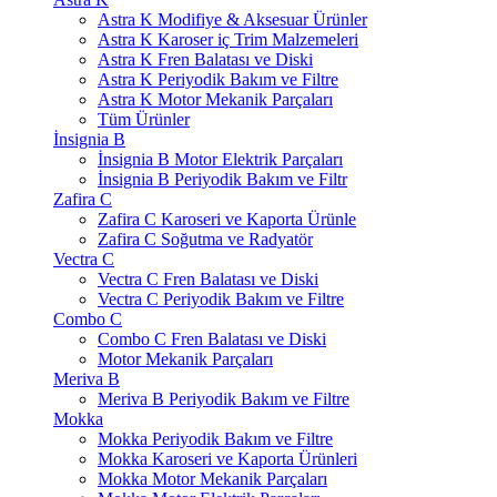
Astra K Modifiye & Aksesuar Ürünler
Astra K Karoser iç Trim Malzemeleri
Astra K Fren Balatası ve Diski
Astra K Periyodik Bakım ve Filtre
Astra K Motor Mekanik Parçaları
Tüm Ürünler
İnsignia B
İnsignia B Motor Elektrik Parçaları
İnsignia B Periyodik Bakım ve Filtr
Zafira C
Zafira C Karoseri ve Kaporta Ürünle
Zafira C Soğutma ve Radyatör
Vectra C
Vectra C Fren Balatası ve Diski
Vectra C Periyodik Bakım ve Filtre
Combo C
Combo C Fren Balatası ve Diski
Motor Mekanik Parçaları
Meriva B
Meriva B Periyodik Bakım ve Filtre
Mokka
Mokka Periyodik Bakım ve Filtre
Mokka Karoseri ve Kaporta Ürünleri
Mokka Motor Mekanik Parçaları