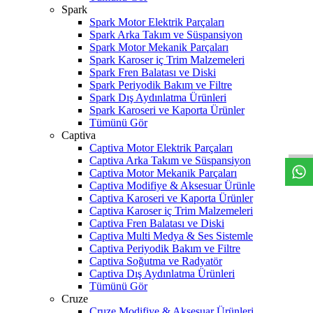
Spark
Spark Motor Elektrik Parçaları
Spark Arka Takım ve Süspansiyon
Spark Motor Mekanik Parçaları
Spark Karoser iç Trim Malzemeleri
Spark Fren Balatası ve Diski
Spark Periyodik Bakım ve Filtre
Spark Dış Aydınlatma Ürünleri
Spark Karoseri ve Kaporta Ürünler
W
h
t
s
a
p
p
D
e
s
t
e
H
a
t
t
Tümünü Gör
Captiva
Captiva Motor Elektrik Parçaları
Captiva Arka Takım ve Süspansiyon
Captiva Motor Mekanik Parçaları
Captiva Modifiye & Aksesuar Ürünle
Captiva Karoseri ve Kaporta Ürünler
Captiva Karoser iç Trim Malzemeleri
Captiva Fren Balatası ve Diski
Captiva Multi Medya & Ses Sistemle
Captiva Periyodik Bakım ve Filtre
Captiva Soğutma ve Radyatör
Captiva Dış Aydınlatma Ürünleri
Tümünü Gör
Cruze
Cruze Modifiye & Aksesuar Ürünleri