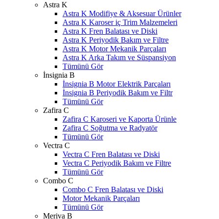
Astra K
Astra K Modifiye & Aksesuar Ürünler
Astra K Karoser iç Trim Malzemeleri
Astra K Fren Balatası ve Diski
Astra K Periyodik Bakım ve Filtre
Astra K Motor Mekanik Parçaları
Astra K Arka Takım ve Süspansiyon
Tümünü Gör
İnsignia B
İnsignia B Motor Elektrik Parçaları
İnsignia B Periyodik Bakım ve Filtr
Tümünü Gör
Zafira C
Zafira C Karoseri ve Kaporta Ürünle
Zafira C Soğutma ve Radyatör
Tümünü Gör
Vectra C
Vectra C Fren Balatası ve Diski
Vectra C Periyodik Bakım ve Filtre
Tümünü Gör
Combo C
Combo C Fren Balatası ve Diski
Motor Mekanik Parçaları
Tümünü Gör
Meriva B