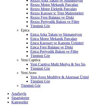
Rezzo Arka Takım ve Süspansiyon
Rezzo Motor Mekanik Parçaları
Rezzo Motor Elektrik Parçaları
Rezzo Karoser iç Trim Malzemeleri
Rezzo Fren Balatası ve Diski
Rezzo Periyodik Bakım ve Filtre
Tümünü Gör
Epica
Epica Arka Takım ve Süspansiyon
Epica Motor Mekanik Parçaları
Epica Karoseri ve Kaporta Ürünleri
Epica Fren Balatası ve Diski
Epica Periyodik Bakım ve Filtre
Tümünü Gör
Yeni Captiva
Yeni Captiva Multi Medya & Ses Sis
Tümünü Gör
Yeni Aveo
Yeni Aveo Modifiye & Aksesuar Ürünl
Tümünü Gör
Tümünü Gör
AnaSayfa
Siparişlerim
Kategoriler