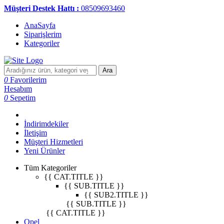
Müşteri Destek Hattı :
08509693460
AnaSayfa
Siparişlerim
Kategoriler
Ara
0
Favorilerim
Hesabım
0
Sepetim
İndirimdekiler
İletişim
Müşteri Hizmetleri
Yeni Ürünler
Tüm Kategoriler
{{ CAT.TITLE }}
{{ SUB.TITLE }}
{{ SUB2.TITLE }}
{{ SUB.TITLE }}
{{ CAT.TITLE }}
Opel