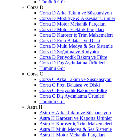
Tümünü Gör
Corsa D
Corsa D Arka Takım ve Süspansiyon
Corsa D Modifiye & Aksesuar Ürünler
Corsa D Motor Mekanik Parçaları
Corsa D Motor Elektrik Parçaları
Corsa D Karoser iç Trim Malzemeleri
Corsa D Fren Balatası ve Diski
Corsa D Multi Medya & Ses Sistemle
Corsa D Soğutma ve Radyatör
Corsa D Periyodik Bakım ve Filtre
Corsa D Dış Aydınlatma Ürünleri
Tümünü Gör
Corsa C
Corsa C Arka Takım ve Süspansiyon
Corsa C Fren Balatası ve Diski
Corsa C Periyodik Bakım ve Filtre
Corsa C Dış Aydınlatma Ürünleri
Tümünü Gör
Astra H
Astra H Arka Takım ve Süspansiyon
Astra H Karoseri ve Kaporta Ürünler
Astra H Karoser iç Trim Malzemeleri
Astra H Multi Medya & Ses Sistemle
Astra H Motor Mekanik Parçaları