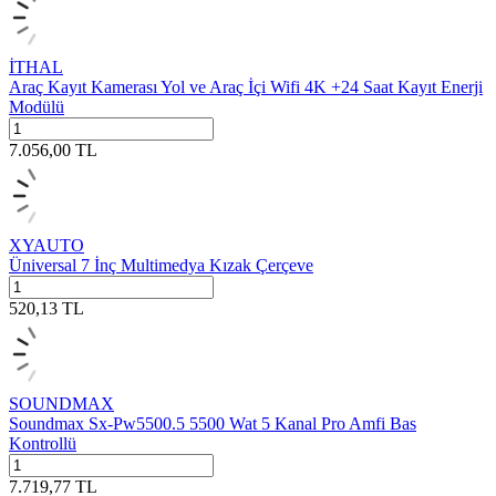
İTHAL
Araç Kayıt Kamerası Yol ve Araç İçi Wifi 4K +24 Saat Kayıt Enerji
Modülü
7.056,00
TL
XYAUTO
Üniversal 7 İnç Multimedya Kızak Çerçeve
520,13
TL
SOUNDMAX
Soundmax Sx-Pw5500.5 5500 Wat 5 Kanal Pro Amfi Bas
Kontrollü
7.719,77
TL