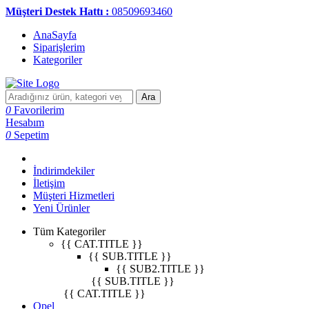
Müşteri Destek Hattı :
08509693460
AnaSayfa
Siparişlerim
Kategoriler
Ara
0
Favorilerim
Hesabım
0
Sepetim
İndirimdekiler
İletişim
Müşteri Hizmetleri
Yeni Ürünler
Tüm Kategoriler
{{ CAT.TITLE }}
{{ SUB.TITLE }}
{{ SUB2.TITLE }}
{{ SUB.TITLE }}
{{ CAT.TITLE }}
Opel