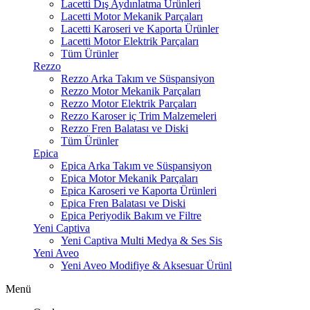
Lacetti Dış Aydınlatma Ürünleri
Lacetti Motor Mekanik Parçaları
Lacetti Karoseri ve Kaporta Ürünler
Lacetti Motor Elektrik Parçaları
Tüm Ürünler
Rezzo
Rezzo Arka Takım ve Süspansiyon
Rezzo Motor Mekanik Parçaları
Rezzo Motor Elektrik Parçaları
Rezzo Karoser iç Trim Malzemeleri
Rezzo Fren Balatası ve Diski
Tüm Ürünler
Epica
Epica Arka Takım ve Süspansiyon
Epica Motor Mekanik Parçaları
Epica Karoseri ve Kaporta Ürünleri
Epica Fren Balatası ve Diski
Epica Periyodik Bakım ve Filtre
Yeni Captiva
Yeni Captiva Multi Medya & Ses Sis
Yeni Aveo
Yeni Aveo Modifiye & Aksesuar Ürünl
Menü