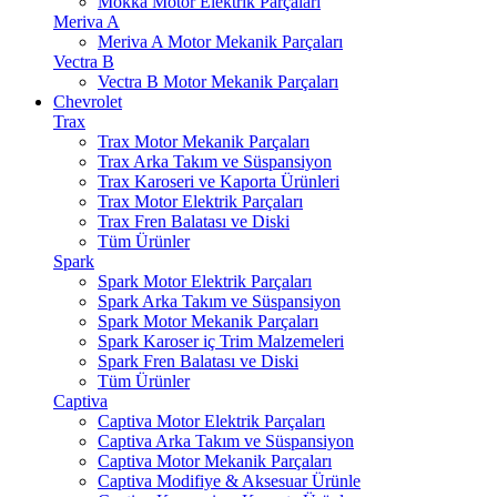
Mokka Motor Elektrik Parçaları
Meriva A
Meriva A Motor Mekanik Parçaları
Vectra B
Vectra B Motor Mekanik Parçaları
Chevrolet
Trax
Trax Motor Mekanik Parçaları
Trax Arka Takım ve Süspansiyon
Trax Karoseri ve Kaporta Ürünleri
Trax Motor Elektrik Parçaları
Trax Fren Balatası ve Diski
Tüm Ürünler
Spark
Spark Motor Elektrik Parçaları
Spark Arka Takım ve Süspansiyon
Spark Motor Mekanik Parçaları
Spark Karoser iç Trim Malzemeleri
Spark Fren Balatası ve Diski
Tüm Ürünler
Captiva
Captiva Motor Elektrik Parçaları
Captiva Arka Takım ve Süspansiyon
Captiva Motor Mekanik Parçaları
Captiva Modifiye & Aksesuar Ürünle