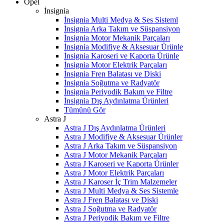
Opel
İnsignia
İnsignia Multi Medya & Ses Sisteml
İnsignia Arka Takım ve Süspansiyon
İnsignia Motor Mekanik Parçaları
İnsignia Modifiye & Aksesuar Ürünle
İnsignia Karoseri ve Kaporta Ürünle
İnsignia Motor Elektrik Parçaları
İnsignia Fren Balatası ve Diski
İnsignia Soğutma ve Radyatör
İnsignia Periyodik Bakım ve Filtre
İnsignia Dış Aydınlatma Ürünleri
Tümünü Gör
Astra J
Astra J Dış Aydınlatma Ürünleri
Astra J Modifiye & Aksesuar Ürünler
Astra J Arka Takım ve Süspansiyon
Astra J Motor Mekanik Parçaları
Astra J Karoseri ve Kaporta Ürünler
Astra J Motor Elektrik Parçaları
Astra J Karoser İç Trim Malzemeler
Astra J Multi Medya & Ses Sistemle
Astra J Fren Balatası ve Diski
Astra J Soğutma ve Radyatör
Astra J Periyodik Bakım ve Filtre