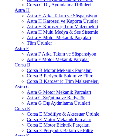
Corsa C Dış Aydınlatma Ürünleri
Astra H
Astra H Arka Takım ve Süspansiyon
Astra H Karoseri ve Kaporta Ürünler
Astra H Karoser iç Trim Malzemeleri
Astra H Multi Medya & Ses Sistemle
Astra H Motor Mekanik Parçaları
Tüm Ürünler
Astra F
Astra F Arka Takım ve Süspansiyon
Astra F Motor Mekanik Parçalar
Corsa B
Corsa B Motor Mekanik Parçaları
Corsa B Periyodik Bakım ve Filtre
Corsa B Karoser iç Trim Malzemeleri
Astra G
Astra G Motor Mekanik Parçaları
Astra G Soğutma ve Radyatör
Astra G Dış Aydınlatma Ürünleri
Corsa E
Corsa E Modifiye & Aksesuar Ürünle
Corsa E Motor Mekanik Parçaları
Corsa E Motor Elektrik Parçaları
Corsa E Periyodik Bakım ve Filtre
Astra K