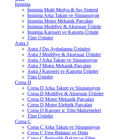
İnsignia
İnsignia Multi Medya & Ses Sisteml
İnsignia Arka Takım ve Süspansiyon
İnsignia Motor Mekanik Parçaları
İnsignia Modifiye & Aksesuar Ürünle
İnsignia Karoseri ve Kaporta Ürünle
Tüm Ürünler
Astra J
Astra J Dış Aydınlatma Ürünleri
Astra J Modifiye & Aksesuar Ürünler
Astra J Arka Takım ve Süspansiyon
Astra J Motor Mekanik Parçaları
Astra J Karoseri ve Kaporta Ürünler
Tüm Ürünler
Corsa D
Corsa D Arka Takım ve Süspansiyon
Corsa D Modifiye & Aksesuar Ürünler
Corsa D Motor Mekanik Parçaları
Corsa D Motor Elektrik Parçaları
Corsa D Karoser iç Trim Malzemeleri
Tüm Ürünler
Corsa C
Corsa C Arka Takım ve Süspansiyon
Corsa C Fren Balatası ve Diski
Corsa C Periyodik Bakım ve Filtre