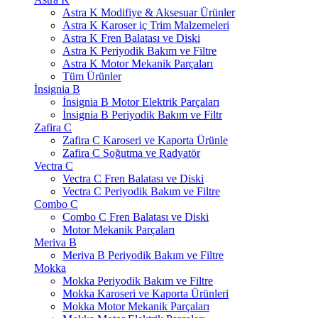
Astra K Modifiye & Aksesuar Ürünler
Astra K Karoser iç Trim Malzemeleri
Astra K Fren Balatası ve Diski
Astra K Periyodik Bakım ve Filtre
Astra K Motor Mekanik Parçaları
Tüm Ürünler
İnsignia B
İnsignia B Motor Elektrik Parçaları
İnsignia B Periyodik Bakım ve Filtr
Zafira C
Zafira C Karoseri ve Kaporta Ürünle
Zafira C Soğutma ve Radyatör
Vectra C
Vectra C Fren Balatası ve Diski
Vectra C Periyodik Bakım ve Filtre
Combo C
Combo C Fren Balatası ve Diski
Motor Mekanik Parçaları
Meriva B
Meriva B Periyodik Bakım ve Filtre
Mokka
Mokka Periyodik Bakım ve Filtre
Mokka Karoseri ve Kaporta Ürünleri
Mokka Motor Mekanik Parçaları