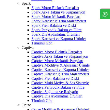
W
h
t
s
a
p
p
D
e
s
t
e
H
a
t
t
Spark
Spark Motor Elektrik Parçaları
Spark Arka Takım ve Süspansiyon
Spark Motor Mekanik Parçaları
Spark Karoser iç Trim Malzemeleri
Spark Fren Balatası ve Diski
Spark Periyodik Bakım ve Filtre
Spark Dış Aydınlatma Ürünleri
Spark Karoseri ve Kaporta Ürünler
Tümünü Gör
Captiva
Captiva Motor Elektrik Parçaları
Captiva Arka Takım ve Süspansiyon
Captiva Motor Mekanik Parçaları
Captiva Modifiye & Aksesuar Ürünle
Captiva Karoseri ve Kaporta Ürünler
Captiva Karoser iç Trim Malzemeleri
Captiva Fren Balatası ve Diski
Captiva Multi Medya & Ses Sistemle
Captiva Periyodik Bakım ve Filtre
Captiva Soğutma ve Radyatör
Captiva Dış Aydınlatma Ürünleri
Tümünü Gör
Cruze
Cruze Modifiye & Aksesuar Ürünleri