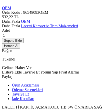
OEM
Ürün Kodu :
96548093OEM
532,22
TL
Daha Fazla
OEM
Daha Fazla
Lacetti Karoser iç Trim Malzemeleri
Adet
Sepete Ekle
Hemen Al
Beğen
Tükendi
Gelince Haber Ver
Listeye Ekle
Tavsiye Et
Yorum Yap
Fiyat Alarmı
Paylaş
Ürün Açıklaması
Ödeme Seçenekleri
Tavsiye Et
İade Koşulları
LACETTİ KAPI İÇ AÇMA KOLU HB SW ÖN/ARKA SAĞ