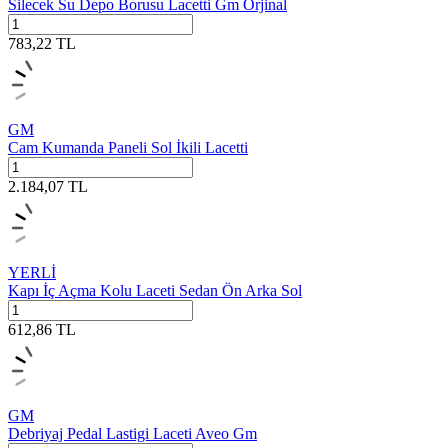
Silecek Su Depo Borusu Lacetti Gm Orjinal
783,22
TL
GM
Cam Kumanda Paneli Sol İkili Lacetti
2.184,07
TL
YERLİ
Kapı İç Açma Kolu Laceti Sedan Ön Arka Sol
612,86
TL
GM
Debriyaj Pedal Lastigi Laceti Aveo Gm