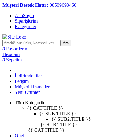
Müşteri Destek Hattı :
08509693460
AnaSayfa
Siparişlerim
Kategoriler
Ara
0
Favorilerim
Hesabım
0
Sepetim
İndirimdekiler
İletişim
Müşteri Hizmetleri
Yeni Ürünler
Tüm Kategoriler
{{ CAT.TITLE }}
{{ SUB.TITLE }}
{{ SUB2.TITLE }}
{{ SUB.TITLE }}
{{ CAT.TITLE }}
Opel