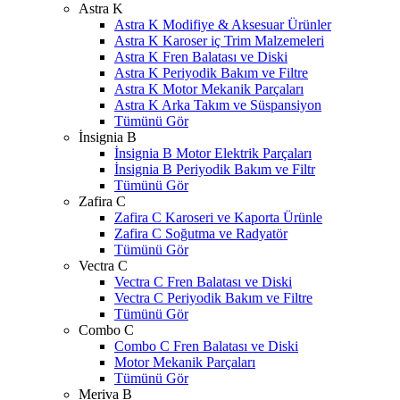
Astra K
Astra K Modifiye & Aksesuar Ürünler
Astra K Karoser iç Trim Malzemeleri
Astra K Fren Balatası ve Diski
Astra K Periyodik Bakım ve Filtre
Astra K Motor Mekanik Parçaları
Astra K Arka Takım ve Süspansiyon
Tümünü Gör
İnsignia B
İnsignia B Motor Elektrik Parçaları
İnsignia B Periyodik Bakım ve Filtr
Tümünü Gör
Zafira C
Zafira C Karoseri ve Kaporta Ürünle
Zafira C Soğutma ve Radyatör
Tümünü Gör
Vectra C
Vectra C Fren Balatası ve Diski
Vectra C Periyodik Bakım ve Filtre
Tümünü Gör
Combo C
Combo C Fren Balatası ve Diski
Motor Mekanik Parçaları
Tümünü Gör
Meriva B