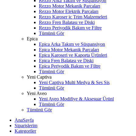
Rezzo Arka Takım ve Süspansiyon
Rezzo Motor Mekanik Parçaları
Rezzo Motor Elektrik Parçaları
Rezzo Karoser iç Trim Malzemeleri
Rezzo Fren Balatası ve Diski
Rezzo Periyodik Bakım ve Filtre
Tümünü Gör
Epica
Epica Arka Takım ve Süspansiyon
Epica Motor Mekanik Parçaları
Epica Karoseri ve Kaporta Ürünleri
Epica Fren Balatası ve Diski
Epica Periyodik Bakım ve Filtre
Tümünü Gör
Yeni Captiva
Yeni Captiva Multi Medya & Ses Sis
Tümünü Gör
Yeni Aveo
Yeni Aveo Modifiye & Aksesuar Ürünl
Tümünü Gör
Tümünü Gör
AnaSayfa
Siparişlerim
Kategoriler