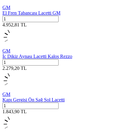
GM
El Fren Tabancası Lacetti GM
4.952,81
TL
GM
İç Dikiz Aynası Lacetti Kalos Rezzo
2.279,20
TL
GM
Kapı Gergisi Ön Sağ Sol Lacetti
1.843,90
TL