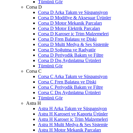
Tümünü Gör
Corsa D
Corsa D Arka Takım ve Süspansiyon
Corsa D Modifiye & Aksesuar Ürünler
Corsa D Motor Mekanik Parçaları
Corsa D Motor Elektrik Parçaları
Corsa D Karoser iç Trim Malzemeleri
Corsa D Fren Balatası ve Diski
Corsa D Multi Medya & Ses Sistemle
Corsa D Soğutma ve Radyatör
Corsa D Periyodik Bakım ve Filtre
Corsa D Dış Aydınlatma Ürünleri
Tümünü Gör
Corsa C
Corsa C Arka Takım ve Süspansiyon
Corsa C Fren Balatası ve Diski
Corsa C Periyodik Bakım ve Filtre
Corsa C Dış Aydınlatma Ürünleri
Tümünü Gör
Astra H
Astra H Arka Takım ve Süspansiyon
Astra H Karoseri ve Kaporta Ürünler
Astra H Karoser iç Trim Malzemeleri
Astra H Multi Medya & Ses Sistemle
Astra H Motor Mekanik Parçaları