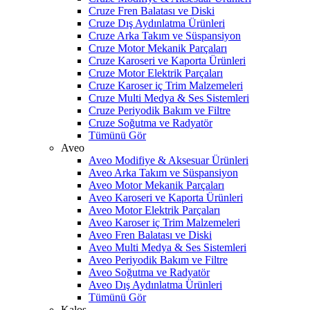
Cruze Fren Balatası ve Diski
Cruze Dış Aydınlatma Ürünleri
Cruze Arka Takım ve Süspansiyon
Cruze Motor Mekanik Parçaları
Cruze Karoseri ve Kaporta Ürünleri
Cruze Motor Elektrik Parçaları
Cruze Karoser iç Trim Malzemeleri
Cruze Multi Medya & Ses Sistemleri
Cruze Periyodik Bakım ve Filtre
Cruze Soğutma ve Radyatör
Tümünü Gör
Aveo
Aveo Modifiye & Aksesuar Ürünleri
Aveo Arka Takım ve Süspansiyon
Aveo Motor Mekanik Parçaları
Aveo Karoseri ve Kaporta Ürünleri
Aveo Motor Elektrik Parçaları
Aveo Karoser iç Trim Malzemeleri
Aveo Fren Balatası ve Diski
Aveo Multi Medya & Ses Sistemleri
Aveo Periyodik Bakım ve Filtre
Aveo Soğutma ve Radyatör
Aveo Dış Aydınlatma Ürünleri
Tümünü Gör
Kalos