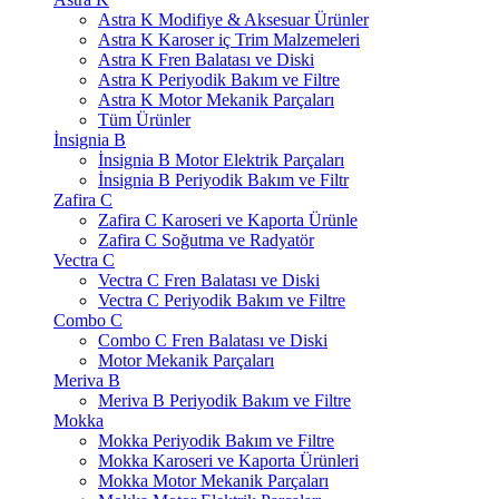
Astra K Modifiye & Aksesuar Ürünler
Astra K Karoser iç Trim Malzemeleri
Astra K Fren Balatası ve Diski
Astra K Periyodik Bakım ve Filtre
Astra K Motor Mekanik Parçaları
Tüm Ürünler
İnsignia B
İnsignia B Motor Elektrik Parçaları
İnsignia B Periyodik Bakım ve Filtr
Zafira C
Zafira C Karoseri ve Kaporta Ürünle
Zafira C Soğutma ve Radyatör
Vectra C
Vectra C Fren Balatası ve Diski
Vectra C Periyodik Bakım ve Filtre
Combo C
Combo C Fren Balatası ve Diski
Motor Mekanik Parçaları
Meriva B
Meriva B Periyodik Bakım ve Filtre
Mokka
Mokka Periyodik Bakım ve Filtre
Mokka Karoseri ve Kaporta Ürünleri
Mokka Motor Mekanik Parçaları