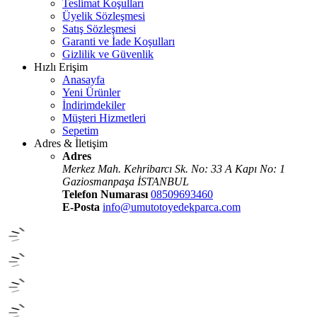
Teslimat Koşulları
Üyelik Sözleşmesi
Satış Sözleşmesi
Garanti ve İade Koşulları
Gizlilik ve Güvenlik
Hızlı Erişim
Anasayfa
Yeni Ürünler
İndirimdekiler
Müşteri Hizmetleri
Sepetim
Adres & İletişim
Adres
Merkez Mah. Kehribarcı Sk. No: 33 A Kapı No: 1
Gaziosmanpaşa İSTANBUL
Telefon Numarası
08509693460
E-Posta
info@umutotoyedekparca.com