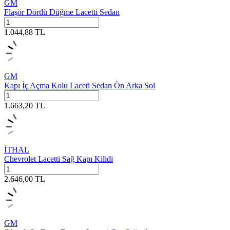
GM
Flaşör Dörtlü Düğme Lacetti Sedan
1.044,88
TL
GM
Kapı İç Açma Kolu Laceti Sedan Ön Arka Sol
1.663,20
TL
İTHAL
Chevrolet Lacetti Sağ Kapı Kilidi
2.646,00
TL
GM