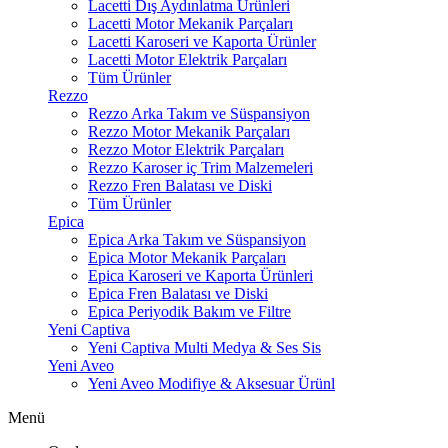
Lacetti Dış Aydınlatma Ürünleri
Lacetti Motor Mekanik Parçaları
Lacetti Karoseri ve Kaporta Ürünler
Lacetti Motor Elektrik Parçaları
Tüm Ürünler
Rezzo
Rezzo Arka Takım ve Süspansiyon
Rezzo Motor Mekanik Parçaları
Rezzo Motor Elektrik Parçaları
Rezzo Karoser iç Trim Malzemeleri
Rezzo Fren Balatası ve Diski
Tüm Ürünler
Epica
Epica Arka Takım ve Süspansiyon
Epica Motor Mekanik Parçaları
Epica Karoseri ve Kaporta Ürünleri
Epica Fren Balatası ve Diski
Epica Periyodik Bakım ve Filtre
Yeni Captiva
Yeni Captiva Multi Medya & Ses Sis
Yeni Aveo
Yeni Aveo Modifiye & Aksesuar Ürünl
Menü