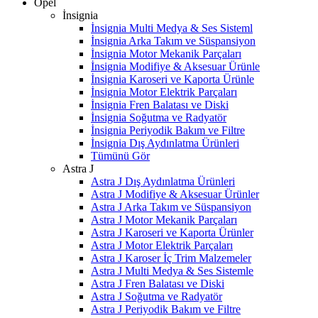
Opel
İnsignia
İnsignia Multi Medya & Ses Sisteml
İnsignia Arka Takım ve Süspansiyon
İnsignia Motor Mekanik Parçaları
İnsignia Modifiye & Aksesuar Ürünle
İnsignia Karoseri ve Kaporta Ürünle
İnsignia Motor Elektrik Parçaları
İnsignia Fren Balatası ve Diski
İnsignia Soğutma ve Radyatör
İnsignia Periyodik Bakım ve Filtre
İnsignia Dış Aydınlatma Ürünleri
Tümünü Gör
Astra J
Astra J Dış Aydınlatma Ürünleri
Astra J Modifiye & Aksesuar Ürünler
Astra J Arka Takım ve Süspansiyon
Astra J Motor Mekanik Parçaları
Astra J Karoseri ve Kaporta Ürünler
Astra J Motor Elektrik Parçaları
Astra J Karoser İç Trim Malzemeler
Astra J Multi Medya & Ses Sistemle
Astra J Fren Balatası ve Diski
Astra J Soğutma ve Radyatör
Astra J Periyodik Bakım ve Filtre