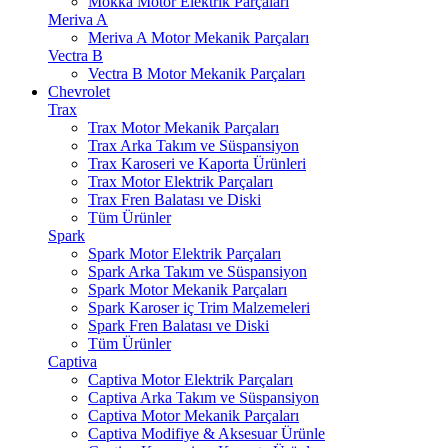
Mokka Motor Elektrik Parçaları
Meriva A
Meriva A Motor Mekanik Parçaları
Vectra B
Vectra B Motor Mekanik Parçaları
Chevrolet
Trax
Trax Motor Mekanik Parçaları
Trax Arka Takım ve Süspansiyon
Trax Karoseri ve Kaporta Ürünleri
Trax Motor Elektrik Parçaları
Trax Fren Balatası ve Diski
Tüm Ürünler
Spark
Spark Motor Elektrik Parçaları
Spark Arka Takım ve Süspansiyon
Spark Motor Mekanik Parçaları
Spark Karoser iç Trim Malzemeleri
Spark Fren Balatası ve Diski
Tüm Ürünler
Captiva
Captiva Motor Elektrik Parçaları
Captiva Arka Takım ve Süspansiyon
Captiva Motor Mekanik Parçaları
Captiva Modifiye & Aksesuar Ürünle