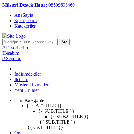
Müşteri Destek Hattı :
08509693460
AnaSayfa
Siparişlerim
Kategoriler
Ara
0
Favorilerim
Hesabım
0
Sepetim
İndirimdekiler
İletişim
Müşteri Hizmetleri
Yeni Ürünler
Tüm Kategoriler
{{ CAT.TITLE }}
{{ SUB.TITLE }}
{{ SUB2.TITLE }}
{{ SUB.TITLE }}
{{ CAT.TITLE }}
Opel