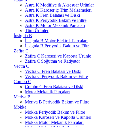
Astra K Modifiye & Aksesuar Ürünler
Astra K Karoser iç Trim Malzemeleri
Astra K Fren Balatası ve Diski
Astra K Periyodik Bakım ve Filtre
Astra K Motor Mekanik Parçaları
Tüm Ürünler
İnsignia B
İnsignia B Motor Elektrik Parçaları
İnsignia B Periyodik Bakım ve Filtr
Zafira C
Zafira C Karoseri ve Kaporta Ürünle
Zafira C Soğutma ve Radyatör
Vectra C
Vectra C Fren Balatası ve Diski
Vectra C Periyodik Bakım ve Filtre
Combo C
Combo C Fren Balatası ve Diski
Motor Mekanik Parçaları
Meriva B
Meriva B Periyodik Bakım ve Filtre
Mokka
Mokka Periyodik Bakım ve Filtre
Mokka Karoseri ve Kaporta Ürünleri
Mokka Motor Mekanik Parçaları