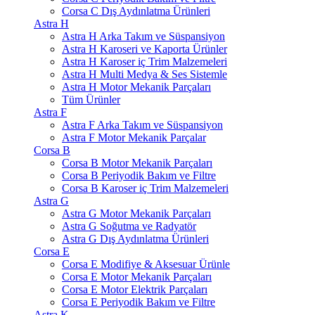
Corsa C Dış Aydınlatma Ürünleri
Astra H
Astra H Arka Takım ve Süspansiyon
Astra H Karoseri ve Kaporta Ürünler
Astra H Karoser iç Trim Malzemeleri
Astra H Multi Medya & Ses Sistemle
Astra H Motor Mekanik Parçaları
Tüm Ürünler
Astra F
Astra F Arka Takım ve Süspansiyon
Astra F Motor Mekanik Parçalar
Corsa B
Corsa B Motor Mekanik Parçaları
Corsa B Periyodik Bakım ve Filtre
Corsa B Karoser iç Trim Malzemeleri
Astra G
Astra G Motor Mekanik Parçaları
Astra G Soğutma ve Radyatör
Astra G Dış Aydınlatma Ürünleri
Corsa E
Corsa E Modifiye & Aksesuar Ürünle
Corsa E Motor Mekanik Parçaları
Corsa E Motor Elektrik Parçaları
Corsa E Periyodik Bakım ve Filtre
Astra K