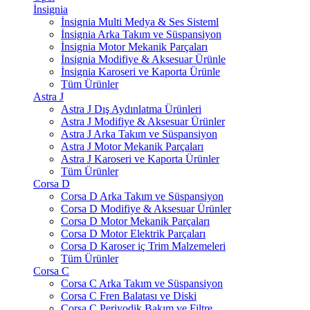
İnsignia
İnsignia Multi Medya & Ses Sisteml
İnsignia Arka Takım ve Süspansiyon
İnsignia Motor Mekanik Parçaları
İnsignia Modifiye & Aksesuar Ürünle
İnsignia Karoseri ve Kaporta Ürünle
Tüm Ürünler
Astra J
Astra J Dış Aydınlatma Ürünleri
Astra J Modifiye & Aksesuar Ürünler
Astra J Arka Takım ve Süspansiyon
Astra J Motor Mekanik Parçaları
Astra J Karoseri ve Kaporta Ürünler
Tüm Ürünler
Corsa D
Corsa D Arka Takım ve Süspansiyon
Corsa D Modifiye & Aksesuar Ürünler
Corsa D Motor Mekanik Parçaları
Corsa D Motor Elektrik Parçaları
Corsa D Karoser iç Trim Malzemeleri
Tüm Ürünler
Corsa C
Corsa C Arka Takım ve Süspansiyon
Corsa C Fren Balatası ve Diski
Corsa C Periyodik Bakım ve Filtre