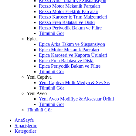
Rezzo Arka Takım ve Süspansiyon
Rezzo Motor Mekanik Parçaları
Rezzo Motor Elektrik Parçaları
Rezzo Karoser iç Trim Malzemeleri
Rezzo Fren Balatası ve Diski
Rezzo Periyodik Bakım ve Filtre
Tümünü Gör
Epica
Epica Arka Takım ve Süspansiyon
Epica Motor Mekanik Parçaları
Epica Karoseri ve Kaporta Ürünleri
Epica Fren Balatası ve Diski
Epica Periyodik Bakım ve Filtre
Tümünü Gör
Yeni Captiva
Yeni Captiva Multi Medya & Ses Sis
Tümünü Gör
Yeni Aveo
Yeni Aveo Modifiye & Aksesuar Ürünl
Tümünü Gör
Tümünü Gör
AnaSayfa
Siparişlerim
Kategoriler