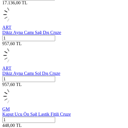
17.136,00
TL
ART
Dikiz Ayna Camı Sağ Dış Cruze
957,60
TL
ART
Dikiz Ayna Camı Sol Dış Cruze
957,60
TL
GM
Kaput Ucu Ön Sağ Lastik Fitili Cruze
448,00
TL