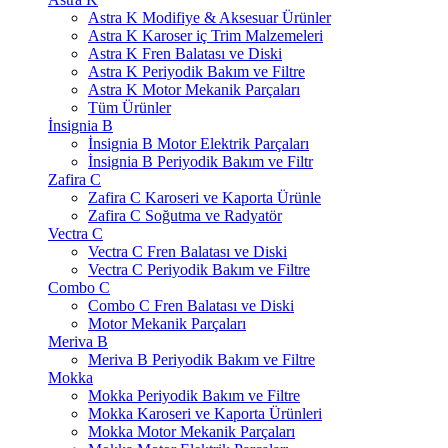
Astra K Modifiye & Aksesuar Ürünler
Astra K Karoser iç Trim Malzemeleri
Astra K Fren Balatası ve Diski
Astra K Periyodik Bakım ve Filtre
Astra K Motor Mekanik Parçaları
Tüm Ürünler
İnsignia B
İnsignia B Motor Elektrik Parçaları
İnsignia B Periyodik Bakım ve Filtr
Zafira C
Zafira C Karoseri ve Kaporta Ürünle
Zafira C Soğutma ve Radyatör
Vectra C
Vectra C Fren Balatası ve Diski
Vectra C Periyodik Bakım ve Filtre
Combo C
Combo C Fren Balatası ve Diski
Motor Mekanik Parçaları
Meriva B
Meriva B Periyodik Bakım ve Filtre
Mokka
Mokka Periyodik Bakım ve Filtre
Mokka Karoseri ve Kaporta Ürünleri
Mokka Motor Mekanik Parçaları