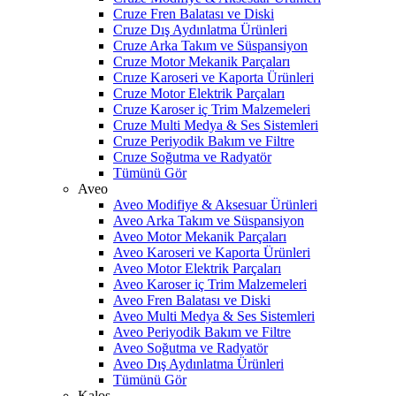
Cruze Fren Balatası ve Diski
Cruze Dış Aydınlatma Ürünleri
Cruze Arka Takım ve Süspansiyon
Cruze Motor Mekanik Parçaları
Cruze Karoseri ve Kaporta Ürünleri
Cruze Motor Elektrik Parçaları
Cruze Karoser iç Trim Malzemeleri
Cruze Multi Medya & Ses Sistemleri
Cruze Periyodik Bakım ve Filtre
Cruze Soğutma ve Radyatör
Tümünü Gör
Aveo
Aveo Modifiye & Aksesuar Ürünleri
Aveo Arka Takım ve Süspansiyon
Aveo Motor Mekanik Parçaları
Aveo Karoseri ve Kaporta Ürünleri
Aveo Motor Elektrik Parçaları
Aveo Karoser iç Trim Malzemeleri
Aveo Fren Balatası ve Diski
Aveo Multi Medya & Ses Sistemleri
Aveo Periyodik Bakım ve Filtre
Aveo Soğutma ve Radyatör
Aveo Dış Aydınlatma Ürünleri
Tümünü Gör
Kalos