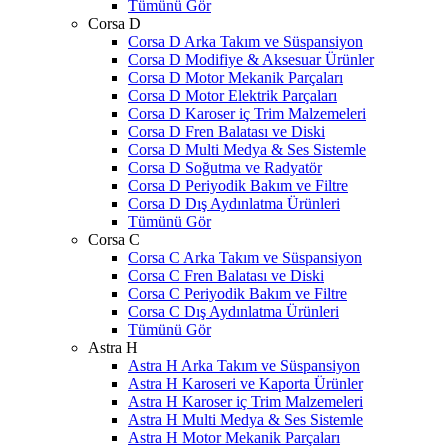
Tümünü Gör
Corsa D
Corsa D Arka Takım ve Süspansiyon
Corsa D Modifiye & Aksesuar Ürünler
Corsa D Motor Mekanik Parçaları
Corsa D Motor Elektrik Parçaları
Corsa D Karoser iç Trim Malzemeleri
Corsa D Fren Balatası ve Diski
Corsa D Multi Medya & Ses Sistemle
Corsa D Soğutma ve Radyatör
Corsa D Periyodik Bakım ve Filtre
Corsa D Dış Aydınlatma Ürünleri
Tümünü Gör
Corsa C
Corsa C Arka Takım ve Süspansiyon
Corsa C Fren Balatası ve Diski
Corsa C Periyodik Bakım ve Filtre
Corsa C Dış Aydınlatma Ürünleri
Tümünü Gör
Astra H
Astra H Arka Takım ve Süspansiyon
Astra H Karoseri ve Kaporta Ürünler
Astra H Karoser iç Trim Malzemeleri
Astra H Multi Medya & Ses Sistemle
Astra H Motor Mekanik Parçaları