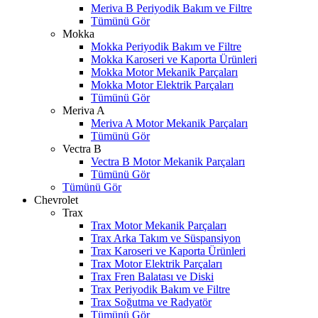
Meriva B Periyodik Bakım ve Filtre
Tümünü Gör
Mokka
Mokka Periyodik Bakım ve Filtre
Mokka Karoseri ve Kaporta Ürünleri
Mokka Motor Mekanik Parçaları
Mokka Motor Elektrik Parçaları
Tümünü Gör
Meriva A
Meriva A Motor Mekanik Parçaları
Tümünü Gör
Vectra B
Vectra B Motor Mekanik Parçaları
Tümünü Gör
Tümünü Gör
Chevrolet
Trax
Trax Motor Mekanik Parçaları
Trax Arka Takım ve Süspansiyon
Trax Karoseri ve Kaporta Ürünleri
Trax Motor Elektrik Parçaları
Trax Fren Balatası ve Diski
W
h
t
s
a
p
p
D
e
s
t
e
H
a
t
t
Trax Periyodik Bakım ve Filtre
Trax Soğutma ve Radyatör
Tümünü Gör