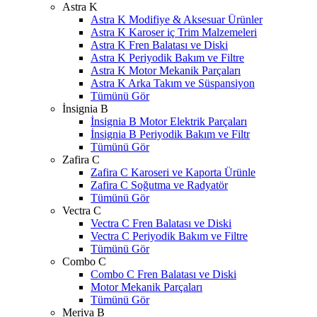
Astra K
Astra K Modifiye & Aksesuar Ürünler
Astra K Karoser iç Trim Malzemeleri
Astra K Fren Balatası ve Diski
Astra K Periyodik Bakım ve Filtre
Astra K Motor Mekanik Parçaları
Astra K Arka Takım ve Süspansiyon
Tümünü Gör
İnsignia B
İnsignia B Motor Elektrik Parçaları
İnsignia B Periyodik Bakım ve Filtr
Tümünü Gör
Zafira C
Zafira C Karoseri ve Kaporta Ürünle
Zafira C Soğutma ve Radyatör
Tümünü Gör
Vectra C
Vectra C Fren Balatası ve Diski
Vectra C Periyodik Bakım ve Filtre
Tümünü Gör
Combo C
Combo C Fren Balatası ve Diski
Motor Mekanik Parçaları
Tümünü Gör
Meriva B