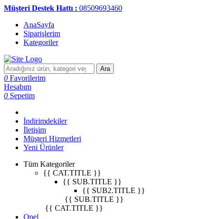
Müşteri Destek Hattı :
08509693460
AnaSayfa
Siparişlerim
Kategoriler
Ara
0
Favorilerim
Hesabım
0
Sepetim
İndirimdekiler
İletişim
Müşteri Hizmetleri
Yeni Ürünler
Tüm Kategoriler
{{ CAT.TITLE }}
{{ SUB.TITLE }}
{{ SUB2.TITLE }}
{{ SUB.TITLE }}
{{ CAT.TITLE }}
Opel