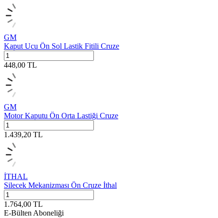
GM
Kaput Ucu Ön Sol Lastik Fitili Cruze
448,00
TL
GM
Motor Kaputu Ön Orta Lastiği Cruze
1.439,20
TL
İTHAL
Silecek Mekanizması Ön Cruze İthal
1.764,00
TL
E-Bülten Aboneliği