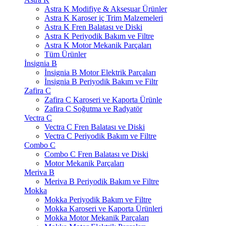
Astra K Modifiye & Aksesuar Ürünler
Astra K Karoser iç Trim Malzemeleri
Astra K Fren Balatası ve Diski
Astra K Periyodik Bakım ve Filtre
Astra K Motor Mekanik Parçaları
Tüm Ürünler
İnsignia B
İnsignia B Motor Elektrik Parçaları
İnsignia B Periyodik Bakım ve Filtr
Zafira C
Zafira C Karoseri ve Kaporta Ürünle
Zafira C Soğutma ve Radyatör
Vectra C
Vectra C Fren Balatası ve Diski
Vectra C Periyodik Bakım ve Filtre
Combo C
Combo C Fren Balatası ve Diski
Motor Mekanik Parçaları
Meriva B
Meriva B Periyodik Bakım ve Filtre
Mokka
Mokka Periyodik Bakım ve Filtre
Mokka Karoseri ve Kaporta Ürünleri
Mokka Motor Mekanik Parçaları