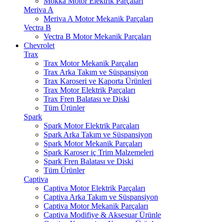
Mokka Motor Elektrik Parçaları
Meriva A
Meriva A Motor Mekanik Parçaları
Vectra B
Vectra B Motor Mekanik Parçaları
Chevrolet
Trax
Trax Motor Mekanik Parçaları
Trax Arka Takım ve Süspansiyon
Trax Karoseri ve Kaporta Ürünleri
Trax Motor Elektrik Parçaları
Trax Fren Balatası ve Diski
Tüm Ürünler
Spark
Spark Motor Elektrik Parçaları
Spark Arka Takım ve Süspansiyon
Spark Motor Mekanik Parçaları
Spark Karoser iç Trim Malzemeleri
Spark Fren Balatası ve Diski
Tüm Ürünler
Captiva
Captiva Motor Elektrik Parçaları
Captiva Arka Takım ve Süspansiyon
Captiva Motor Mekanik Parçaları
Captiva Modifiye & Aksesuar Ürünle