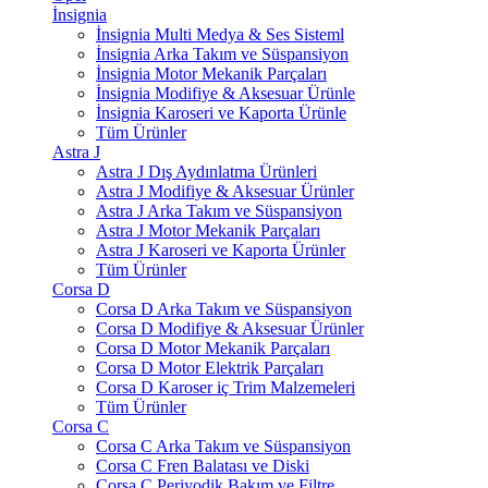
İnsignia
İnsignia Multi Medya & Ses Sisteml
İnsignia Arka Takım ve Süspansiyon
İnsignia Motor Mekanik Parçaları
İnsignia Modifiye & Aksesuar Ürünle
İnsignia Karoseri ve Kaporta Ürünle
Tüm Ürünler
Astra J
Astra J Dış Aydınlatma Ürünleri
Astra J Modifiye & Aksesuar Ürünler
Astra J Arka Takım ve Süspansiyon
Astra J Motor Mekanik Parçaları
Astra J Karoseri ve Kaporta Ürünler
Tüm Ürünler
Corsa D
Corsa D Arka Takım ve Süspansiyon
Corsa D Modifiye & Aksesuar Ürünler
Corsa D Motor Mekanik Parçaları
Corsa D Motor Elektrik Parçaları
Corsa D Karoser iç Trim Malzemeleri
Tüm Ürünler
Corsa C
Corsa C Arka Takım ve Süspansiyon
Corsa C Fren Balatası ve Diski
Corsa C Periyodik Bakım ve Filtre