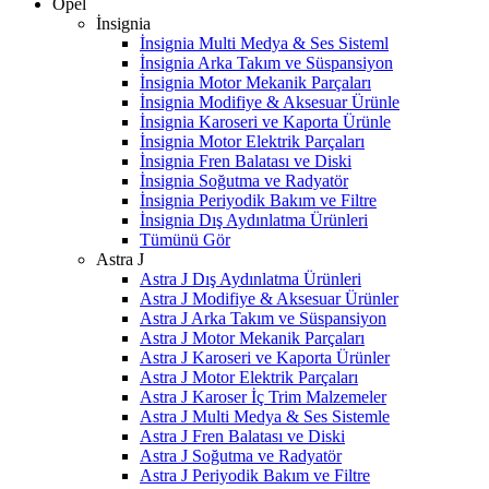
Opel
İnsignia
İnsignia Multi Medya & Ses Sisteml
İnsignia Arka Takım ve Süspansiyon
İnsignia Motor Mekanik Parçaları
İnsignia Modifiye & Aksesuar Ürünle
İnsignia Karoseri ve Kaporta Ürünle
İnsignia Motor Elektrik Parçaları
İnsignia Fren Balatası ve Diski
İnsignia Soğutma ve Radyatör
İnsignia Periyodik Bakım ve Filtre
İnsignia Dış Aydınlatma Ürünleri
Tümünü Gör
Astra J
Astra J Dış Aydınlatma Ürünleri
Astra J Modifiye & Aksesuar Ürünler
Astra J Arka Takım ve Süspansiyon
Astra J Motor Mekanik Parçaları
Astra J Karoseri ve Kaporta Ürünler
Astra J Motor Elektrik Parçaları
Astra J Karoser İç Trim Malzemeler
Astra J Multi Medya & Ses Sistemle
Astra J Fren Balatası ve Diski
Astra J Soğutma ve Radyatör
Astra J Periyodik Bakım ve Filtre