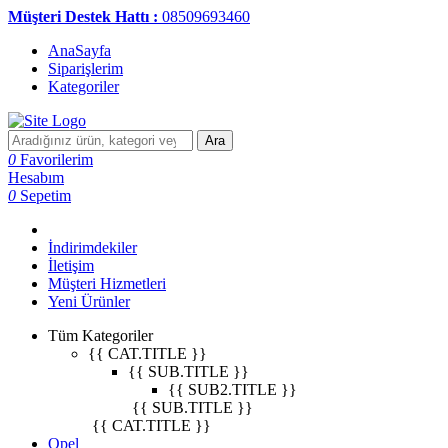
Müşteri Destek Hattı :
08509693460
AnaSayfa
Siparişlerim
Kategoriler
Ara
0
Favorilerim
Hesabım
0
Sepetim
İndirimdekiler
İletişim
Müşteri Hizmetleri
Yeni Ürünler
Tüm Kategoriler
{{ CAT.TITLE }}
{{ SUB.TITLE }}
{{ SUB2.TITLE }}
{{ SUB.TITLE }}
{{ CAT.TITLE }}
Opel