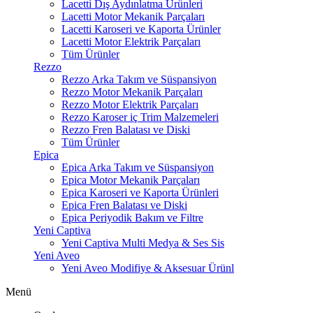
Lacetti Dış Aydınlatma Ürünleri
Lacetti Motor Mekanik Parçaları
Lacetti Karoseri ve Kaporta Ürünler
Lacetti Motor Elektrik Parçaları
Tüm Ürünler
Rezzo
Rezzo Arka Takım ve Süspansiyon
Rezzo Motor Mekanik Parçaları
Rezzo Motor Elektrik Parçaları
Rezzo Karoser iç Trim Malzemeleri
Rezzo Fren Balatası ve Diski
Tüm Ürünler
Epica
Epica Arka Takım ve Süspansiyon
Epica Motor Mekanik Parçaları
Epica Karoseri ve Kaporta Ürünleri
Epica Fren Balatası ve Diski
Epica Periyodik Bakım ve Filtre
Yeni Captiva
Yeni Captiva Multi Medya & Ses Sis
Yeni Aveo
Yeni Aveo Modifiye & Aksesuar Ürünl
Menü