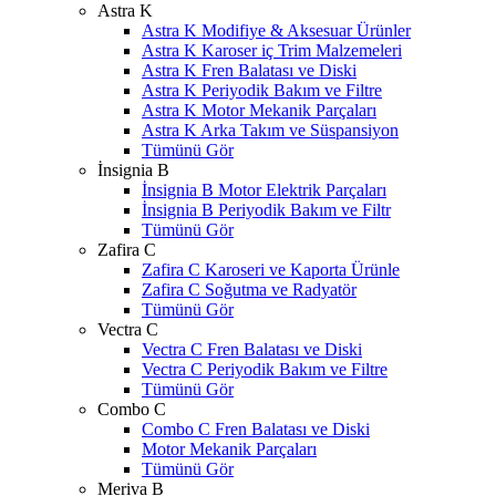
Astra K
Astra K Modifiye & Aksesuar Ürünler
Astra K Karoser iç Trim Malzemeleri
Astra K Fren Balatası ve Diski
Astra K Periyodik Bakım ve Filtre
Astra K Motor Mekanik Parçaları
Astra K Arka Takım ve Süspansiyon
Tümünü Gör
İnsignia B
İnsignia B Motor Elektrik Parçaları
İnsignia B Periyodik Bakım ve Filtr
Tümünü Gör
Zafira C
Zafira C Karoseri ve Kaporta Ürünle
Zafira C Soğutma ve Radyatör
Tümünü Gör
Vectra C
Vectra C Fren Balatası ve Diski
Vectra C Periyodik Bakım ve Filtre
Tümünü Gör
Combo C
Combo C Fren Balatası ve Diski
Motor Mekanik Parçaları
Tümünü Gör
Meriva B