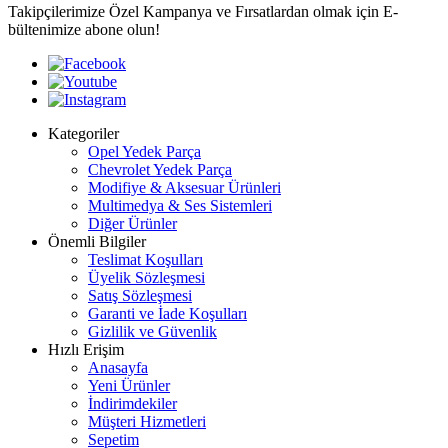
Takipçilerimize Özel Kampanya ve Fırsatlardan olmak için E-
bültenimize abone olun!
Kategoriler
Opel Yedek Parça
Chevrolet Yedek Parça
Modifiye & Aksesuar Ürünleri
Multimedya & Ses Sistemleri
Diğer Ürünler
Önemli Bilgiler
Teslimat Koşulları
Üyelik Sözleşmesi
Satış Sözleşmesi
Garanti ve İade Koşulları
Gizlilik ve Güvenlik
Hızlı Erişim
Anasayfa
Yeni Ürünler
İndirimdekiler
Müşteri Hizmetleri
Sepetim