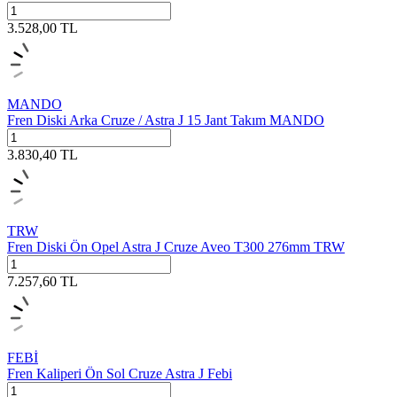
3.528,00
TL
MANDO
Fren Diski Arka Cruze / Astra J 15 Jant Takım MANDO
3.830,40
TL
TRW
Fren Diski Ön Opel Astra J Cruze Aveo T300 276mm TRW
7.257,60
TL
FEBİ
Fren Kaliperi Ön Sol Cruze Astra J Febi