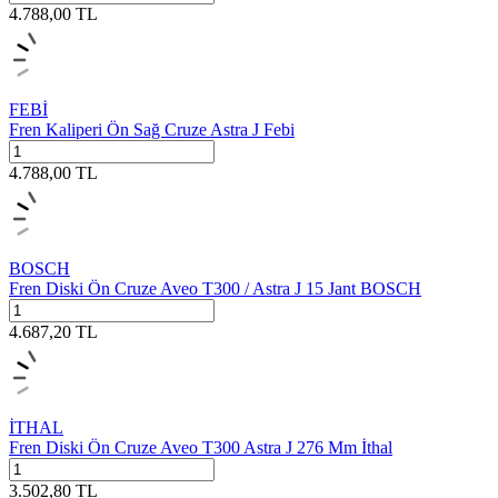
4.788,00
TL
FEBİ
Fren Kaliperi Ön Sağ Cruze Astra J Febi
4.788,00
TL
BOSCH
Fren Diski Ön Cruze Aveo T300 / Astra J 15 Jant BOSCH
4.687,20
TL
İTHAL
Fren Diski Ön Cruze Aveo T300 Astra J 276 Mm İthal
3.502,80
TL