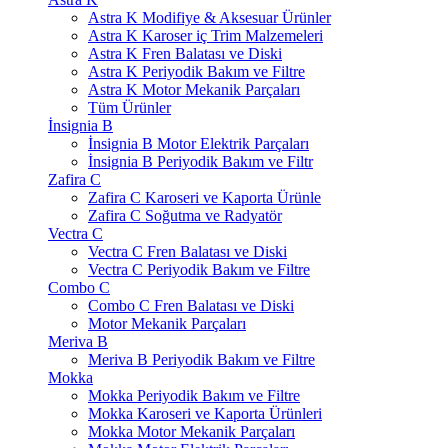
Astra K Modifiye & Aksesuar Ürünler
Astra K Karoser iç Trim Malzemeleri
Astra K Fren Balatası ve Diski
Astra K Periyodik Bakım ve Filtre
Astra K Motor Mekanik Parçaları
Tüm Ürünler
İnsignia B
İnsignia B Motor Elektrik Parçaları
İnsignia B Periyodik Bakım ve Filtr
Zafira C
Zafira C Karoseri ve Kaporta Ürünle
Zafira C Soğutma ve Radyatör
Vectra C
Vectra C Fren Balatası ve Diski
Vectra C Periyodik Bakım ve Filtre
Combo C
Combo C Fren Balatası ve Diski
Motor Mekanik Parçaları
Meriva B
Meriva B Periyodik Bakım ve Filtre
Mokka
Mokka Periyodik Bakım ve Filtre
Mokka Karoseri ve Kaporta Ürünleri
Mokka Motor Mekanik Parçaları