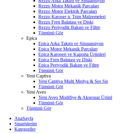
Rezzo Arka Takım ve Süspansiyon
Rezzo Motor Mekanik Parçaları
Rezzo Motor Elektrik Parçaları
Rezzo Karoser iç Trim Malzemeleri
Rezzo Fren Balatası ve Diski
Rezzo Periyodik Bakım ve Filtre
Tümünü Gör
Epica
Epica Arka Takım ve Süspansiyon
Epica Motor Mekanik Parçaları
Epica Karoseri ve Kaporta Ürünleri
Epica Fren Balatası ve Diski
Epica Periyodik Bakım ve Filtre
Tümünü Gör
Yeni Captiva
Yeni Captiva Multi Medya & Ses Sis
Tümünü Gör
Yeni Aveo
Yeni Aveo Modifiye & Aksesuar Ürünl
Tümünü Gör
Tümünü Gör
AnaSayfa
Siparişlerim
Kategoriler