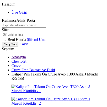
Hesabım
Üye Girişi
Kullanıcı Adı/E-Posta
Şifre
Beni Hatırla
Şifremi Unuttum
Kayıt Ol
Giriş Yap
Sepetim
Anasayfa
Chevrolet
Cruze
Cruze Fren Balatası ve Diski
Kaliper Pim Takımı Ön Cruze Aveo T300 Astra J Muadil
Körüklü