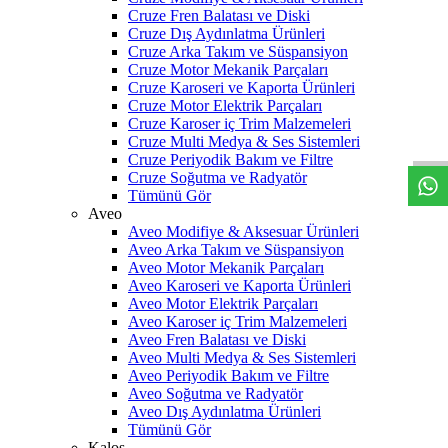
Cruze Fren Balatası ve Diski
Cruze Dış Aydınlatma Ürünleri
Cruze Arka Takım ve Süspansiyon
Cruze Motor Mekanik Parçaları
Cruze Karoseri ve Kaporta Ürünleri
W
h
t
s
a
p
p
D
e
s
t
e
H
a
t
t
Cruze Motor Elektrik Parçaları
Cruze Karoser iç Trim Malzemeleri
Cruze Multi Medya & Ses Sistemleri
Cruze Periyodik Bakım ve Filtre
Cruze Soğutma ve Radyatör
Tümünü Gör
Aveo
Aveo Modifiye & Aksesuar Ürünleri
Aveo Arka Takım ve Süspansiyon
Aveo Motor Mekanik Parçaları
Aveo Karoseri ve Kaporta Ürünleri
Aveo Motor Elektrik Parçaları
Aveo Karoser iç Trim Malzemeleri
Aveo Fren Balatası ve Diski
Aveo Multi Medya & Ses Sistemleri
Aveo Periyodik Bakım ve Filtre
Aveo Soğutma ve Radyatör
Aveo Dış Aydınlatma Ürünleri
Tümünü Gör
Kalos