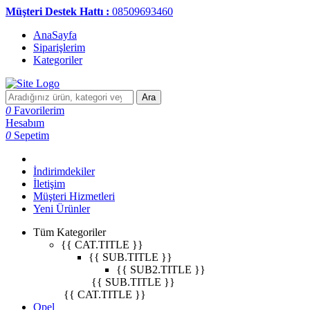
Müşteri Destek Hattı :
08509693460
AnaSayfa
Siparişlerim
Kategoriler
Ara
0
Favorilerim
Hesabım
0
Sepetim
İndirimdekiler
İletişim
Müşteri Hizmetleri
Yeni Ürünler
Tüm Kategoriler
{{ CAT.TITLE }}
{{ SUB.TITLE }}
{{ SUB2.TITLE }}
{{ SUB.TITLE }}
{{ CAT.TITLE }}
Opel