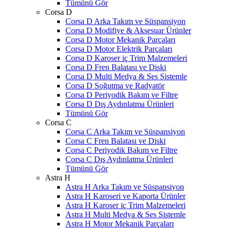
Tümünü Gör
Corsa D
Corsa D Arka Takım ve Süspansiyon
Corsa D Modifiye & Aksesuar Ürünler
Corsa D Motor Mekanik Parçaları
Corsa D Motor Elektrik Parçaları
Corsa D Karoser iç Trim Malzemeleri
Corsa D Fren Balatası ve Diski
Corsa D Multi Medya & Ses Sistemle
Corsa D Soğutma ve Radyatör
Corsa D Periyodik Bakım ve Filtre
Corsa D Dış Aydınlatma Ürünleri
Tümünü Gör
Corsa C
Corsa C Arka Takım ve Süspansiyon
Corsa C Fren Balatası ve Diski
Corsa C Periyodik Bakım ve Filtre
Corsa C Dış Aydınlatma Ürünleri
Tümünü Gör
Astra H
Astra H Arka Takım ve Süspansiyon
Astra H Karoseri ve Kaporta Ürünler
Astra H Karoser iç Trim Malzemeleri
Astra H Multi Medya & Ses Sistemle
Astra H Motor Mekanik Parçaları