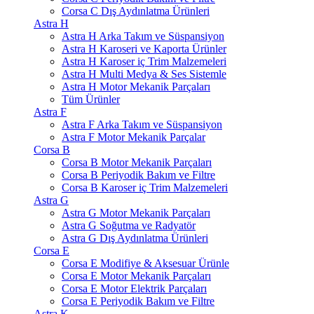
Corsa C Dış Aydınlatma Ürünleri
Astra H
Astra H Arka Takım ve Süspansiyon
Astra H Karoseri ve Kaporta Ürünler
Astra H Karoser iç Trim Malzemeleri
Astra H Multi Medya & Ses Sistemle
Astra H Motor Mekanik Parçaları
Tüm Ürünler
Astra F
Astra F Arka Takım ve Süspansiyon
Astra F Motor Mekanik Parçalar
Corsa B
Corsa B Motor Mekanik Parçaları
Corsa B Periyodik Bakım ve Filtre
Corsa B Karoser iç Trim Malzemeleri
Astra G
Astra G Motor Mekanik Parçaları
Astra G Soğutma ve Radyatör
Astra G Dış Aydınlatma Ürünleri
Corsa E
Corsa E Modifiye & Aksesuar Ürünle
Corsa E Motor Mekanik Parçaları
Corsa E Motor Elektrik Parçaları
Corsa E Periyodik Bakım ve Filtre
Astra K