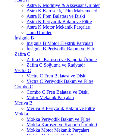
Astra K Modifiye & Aksesuar Ürünler
Astra K Karoser iç Trim Malzemeleri
Astra K Fren Balatası ve Diski
Astra K Periyodik Bakım ve Filtre
Astra K Motor Mekanik Parçaları
Tüm Ürünler
İnsignia B
İnsignia B Motor Elektrik Parçaları
İnsignia B Periyodik Bakım ve Filtr
Zafira C
Zafira C Karoseri ve Kaporta Ürünle
Zafira C Soğutma ve Radyatör
Vectra C
Vectra C Fren Balatası ve Diski
Vectra C Periyodik Bakım ve Filtre
Combo C
Combo C Fren Balatası ve Diski
Motor Mekanik Parçaları
Meriva B
Meriva B Periyodik Bakım ve Filtre
Mokka
Mokka Periyodik Bakım ve Filtre
Mokka Karoseri ve Kaporta Ürünleri
Mokka Motor Mekanik Parçaları