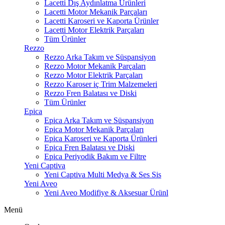
Lacetti Dış Aydınlatma Ürünleri
Lacetti Motor Mekanik Parçaları
Lacetti Karoseri ve Kaporta Ürünler
Lacetti Motor Elektrik Parçaları
Tüm Ürünler
Rezzo
Rezzo Arka Takım ve Süspansiyon
Rezzo Motor Mekanik Parçaları
Rezzo Motor Elektrik Parçaları
Rezzo Karoser iç Trim Malzemeleri
Rezzo Fren Balatası ve Diski
Tüm Ürünler
Epica
Epica Arka Takım ve Süspansiyon
Epica Motor Mekanik Parçaları
Epica Karoseri ve Kaporta Ürünleri
Epica Fren Balatası ve Diski
Epica Periyodik Bakım ve Filtre
Yeni Captiva
Yeni Captiva Multi Medya & Ses Sis
Yeni Aveo
Yeni Aveo Modifiye & Aksesuar Ürünl
Menü