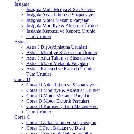
İnsignia
İnsignia Multi Medya & Ses Sisteml
İnsignia Arka Takım ve Süspansiyon
İnsignia Motor Mekanik Parçaları
İnsignia Modifiye & Aksesuar Ürünle
İnsignia Karoseri ve Kaporta Ürünle
Tüm Ürünler
Astra J
Astra J Dış Aydınlatma Ürünleri
Astra J Modifiye & Aksesuar Ürünler
Astra J Arka Takım ve Süspansiyon
Astra J Motor Mekanik Parçaları
Astra J Karoseri ve Kaporta Ürünler
Tüm Ürünler
Corsa D
Corsa D Arka Takım ve Süspansiyon
Corsa D Modifiye & Aksesuar Ürünler
Corsa D Motor Mekanik Parçaları
Corsa D Motor Elektrik Parçaları
Corsa D Karoser iç Trim Malzemeleri
Tüm Ürünler
Corsa C
Corsa C Arka Takım ve Süspansiyon
Corsa C Fren Balatası ve Diski
Corsa C Periyodik Bakım ve Filtre