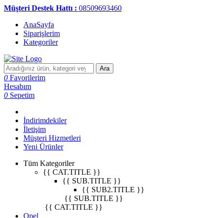
Müşteri Destek Hattı :
08509693460
AnaSayfa
Siparişlerim
Kategoriler
Ara
0
Favorilerim
Hesabım
0
Sepetim
İndirimdekiler
İletişim
Müşteri Hizmetleri
Yeni Ürünler
Tüm Kategoriler
{{ CAT.TITLE }}
{{ SUB.TITLE }}
{{ SUB2.TITLE }}
{{ SUB.TITLE }}
{{ CAT.TITLE }}
Opel