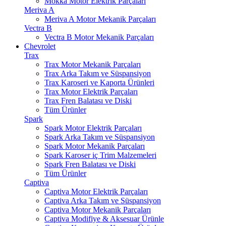
Mokka Motor Elektrik Parçaları
Meriva A
Meriva A Motor Mekanik Parçaları
Vectra B
Vectra B Motor Mekanik Parçaları
Chevrolet
Trax
Trax Motor Mekanik Parçaları
Trax Arka Takım ve Süspansiyon
Trax Karoseri ve Kaporta Ürünleri
Trax Motor Elektrik Parçaları
Trax Fren Balatası ve Diski
Tüm Ürünler
Spark
Spark Motor Elektrik Parçaları
Spark Arka Takım ve Süspansiyon
Spark Motor Mekanik Parçaları
Spark Karoser iç Trim Malzemeleri
Spark Fren Balatası ve Diski
Tüm Ürünler
Captiva
Captiva Motor Elektrik Parçaları
Captiva Arka Takım ve Süspansiyon
Captiva Motor Mekanik Parçaları
Captiva Modifiye & Aksesuar Ürünle