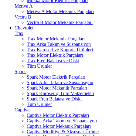
Mokka Motor Elektrik Parçaları
Meriva A
Meriva A Motor Mekanik Parçaları
Vectra B
Vectra B Motor Mekanik Parçaları
Chevrolet
Trax
Trax Motor Mekanik Parçaları
Trax Arka Takım ve Süspansiyon
Trax Karoseri ve Kaporta Ürünleri
Trax Motor Elektrik Parçaları
Trax Fren Balatası ve Diski
Tüm Ürünler
Spark
Spark Motor Elektrik Parçaları
Spark Arka Takım ve Süspansiyon
Spark Motor Mekanik Parçaları
Spark Karoser iç Trim Malzemeleri
Spark Fren Balatası ve Diski
Tüm Ürünler
Captiva
Captiva Motor Elektrik Parçaları
Captiva Arka Takım ve Süspansiyon
Captiva Motor Mekanik Parçaları
Captiva Modifiye & Aksesuar Ürünle