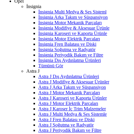
Opel
İnsignia
İnsignia Multi Medya & Ses Sisteml
İnsignia Arka Takım ve Süspansiyon
İnsignia Motor Mekanik Parçaları
İnsignia Modifiye & Aksesuar Ürünle
İnsignia Karoseri ve Kaporta Ürünle
İnsignia Motor Elektrik Parçaları
İnsignia Fren Balatası ve Diski
İnsignia Soğutma ve Radyatör
İnsignia Periyodik Bakım ve Filtre
İnsignia Dış Aydınlatma Ürünleri
Tümünü Gör
Astra J
Astra J Dış Aydınlatma Ürünleri
Astra J Modifiye & Aksesuar Ürünler
Astra J Arka Takım ve Süspansiyon
Astra J Motor Mekanik Parçaları
Astra J Karoseri ve Kaporta Ürünler
Astra J Motor Elektrik Parçaları
Astra J Karoser İç Trim Malzemeler
Astra J Multi Medya & Ses Sistemle
Astra J Fren Balatası ve Diski
Astra J Soğutma ve Radyatör
Astra J Periyodik Bakım ve Filtre