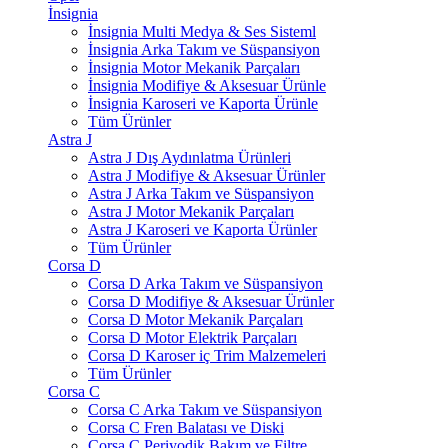
İnsignia
İnsignia Multi Medya & Ses Sisteml
İnsignia Arka Takım ve Süspansiyon
İnsignia Motor Mekanik Parçaları
İnsignia Modifiye & Aksesuar Ürünle
İnsignia Karoseri ve Kaporta Ürünle
Tüm Ürünler
Astra J
Astra J Dış Aydınlatma Ürünleri
Astra J Modifiye & Aksesuar Ürünler
Astra J Arka Takım ve Süspansiyon
Astra J Motor Mekanik Parçaları
Astra J Karoseri ve Kaporta Ürünler
Tüm Ürünler
Corsa D
Corsa D Arka Takım ve Süspansiyon
Corsa D Modifiye & Aksesuar Ürünler
Corsa D Motor Mekanik Parçaları
Corsa D Motor Elektrik Parçaları
Corsa D Karoser iç Trim Malzemeleri
Tüm Ürünler
Corsa C
Corsa C Arka Takım ve Süspansiyon
Corsa C Fren Balatası ve Diski
Corsa C Periyodik Bakım ve Filtre