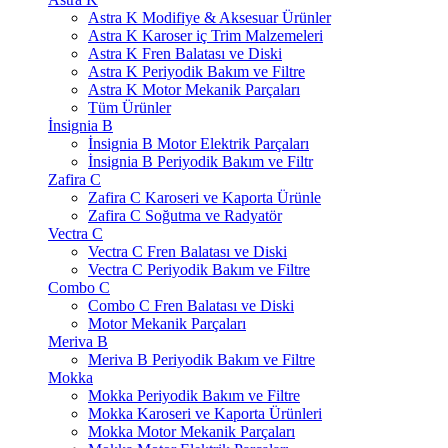
Astra K Modifiye & Aksesuar Ürünler
Astra K Karoser iç Trim Malzemeleri
Astra K Fren Balatası ve Diski
Astra K Periyodik Bakım ve Filtre
Astra K Motor Mekanik Parçaları
Tüm Ürünler
İnsignia B
İnsignia B Motor Elektrik Parçaları
İnsignia B Periyodik Bakım ve Filtr
Zafira C
Zafira C Karoseri ve Kaporta Ürünle
Zafira C Soğutma ve Radyatör
Vectra C
Vectra C Fren Balatası ve Diski
Vectra C Periyodik Bakım ve Filtre
Combo C
Combo C Fren Balatası ve Diski
Motor Mekanik Parçaları
Meriva B
Meriva B Periyodik Bakım ve Filtre
Mokka
Mokka Periyodik Bakım ve Filtre
Mokka Karoseri ve Kaporta Ürünleri
Mokka Motor Mekanik Parçaları