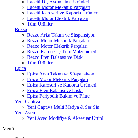
Lacetti Dış Aydınlatma Ürünleri
Lacetti Motor Mekanik Parçaları
Lacetti Karoseri ve Kaporta Ürünler
Lacetti Motor Elektrik Parçaları
Tüm Ürünler
Rezzo
Rezzo Arka Takım ve Süspansiyon
Rezzo Motor Mekanik Parçaları
Rezzo Motor Elektrik Parçaları
Rezzo Karoser iç Trim Malzemeleri
Rezzo Fren Balatası ve Diski
Tüm Ürünler
Epica
Epica Arka Takım ve Süspansiyon
Epica Motor Mekanik Parçaları
Epica Karoseri ve Kaporta Ürünleri
Epica Fren Balatası ve Diski
Epica Periyodik Bakım ve Filtre
Yeni Captiva
Yeni Captiva Multi Medya & Ses Sis
Yeni Aveo
Yeni Aveo Modifiye & Aksesuar Ürünl
Menü