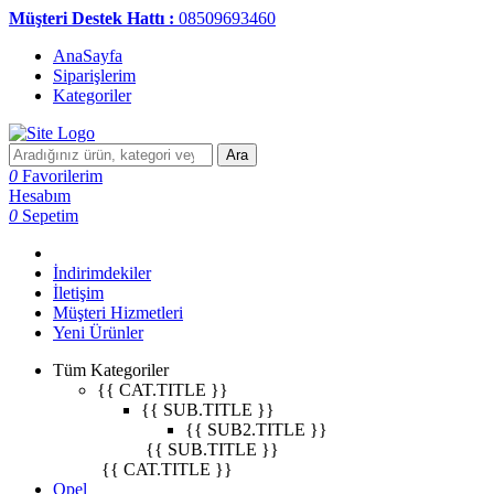
Müşteri Destek Hattı :
08509693460
AnaSayfa
Siparişlerim
Kategoriler
Ara
0
Favorilerim
Hesabım
0
Sepetim
İndirimdekiler
İletişim
Müşteri Hizmetleri
Yeni Ürünler
Tüm Kategoriler
{{ CAT.TITLE }}
{{ SUB.TITLE }}
{{ SUB2.TITLE }}
{{ SUB.TITLE }}
{{ CAT.TITLE }}
Opel