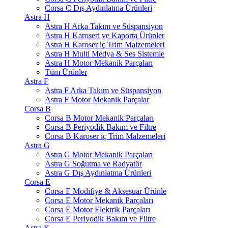
Corsa C Dış Aydınlatma Ürünleri
Astra H
Astra H Arka Takım ve Süspansiyon
Astra H Karoseri ve Kaporta Ürünler
Astra H Karoser iç Trim Malzemeleri
Astra H Multi Medya & Ses Sistemle
Astra H Motor Mekanik Parçaları
Tüm Ürünler
Astra F
Astra F Arka Takım ve Süspansiyon
Astra F Motor Mekanik Parçalar
Corsa B
Corsa B Motor Mekanik Parçaları
Corsa B Periyodik Bakım ve Filtre
Corsa B Karoser iç Trim Malzemeleri
Astra G
Astra G Motor Mekanik Parçaları
Astra G Soğutma ve Radyatör
Astra G Dış Aydınlatma Ürünleri
Corsa E
Corsa E Modifiye & Aksesuar Ürünle
Corsa E Motor Mekanik Parçaları
Corsa E Motor Elektrik Parçaları
Corsa E Periyodik Bakım ve Filtre
Astra K