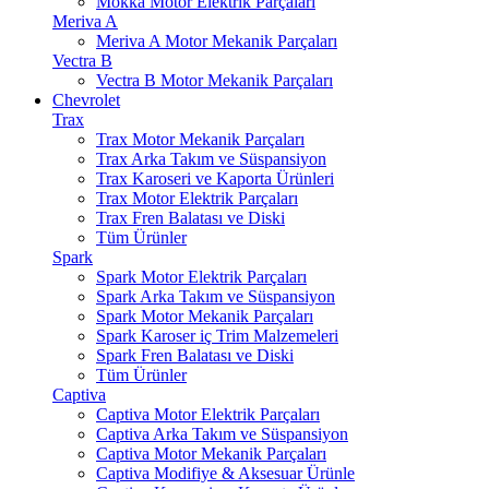
Mokka Motor Elektrik Parçaları
Meriva A
Meriva A Motor Mekanik Parçaları
Vectra B
Vectra B Motor Mekanik Parçaları
Chevrolet
Trax
Trax Motor Mekanik Parçaları
Trax Arka Takım ve Süspansiyon
Trax Karoseri ve Kaporta Ürünleri
Trax Motor Elektrik Parçaları
Trax Fren Balatası ve Diski
Tüm Ürünler
Spark
Spark Motor Elektrik Parçaları
Spark Arka Takım ve Süspansiyon
Spark Motor Mekanik Parçaları
Spark Karoser iç Trim Malzemeleri
Spark Fren Balatası ve Diski
Tüm Ürünler
Captiva
Captiva Motor Elektrik Parçaları
Captiva Arka Takım ve Süspansiyon
Captiva Motor Mekanik Parçaları
Captiva Modifiye & Aksesuar Ürünle