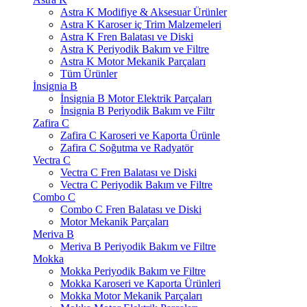
Astra K Modifiye & Aksesuar Ürünler
Astra K Karoser iç Trim Malzemeleri
Astra K Fren Balatası ve Diski
Astra K Periyodik Bakım ve Filtre
Astra K Motor Mekanik Parçaları
Tüm Ürünler
İnsignia B
İnsignia B Motor Elektrik Parçaları
İnsignia B Periyodik Bakım ve Filtr
Zafira C
Zafira C Karoseri ve Kaporta Ürünle
Zafira C Soğutma ve Radyatör
Vectra C
Vectra C Fren Balatası ve Diski
Vectra C Periyodik Bakım ve Filtre
Combo C
Combo C Fren Balatası ve Diski
Motor Mekanik Parçaları
Meriva B
Meriva B Periyodik Bakım ve Filtre
Mokka
Mokka Periyodik Bakım ve Filtre
Mokka Karoseri ve Kaporta Ürünleri
Mokka Motor Mekanik Parçaları