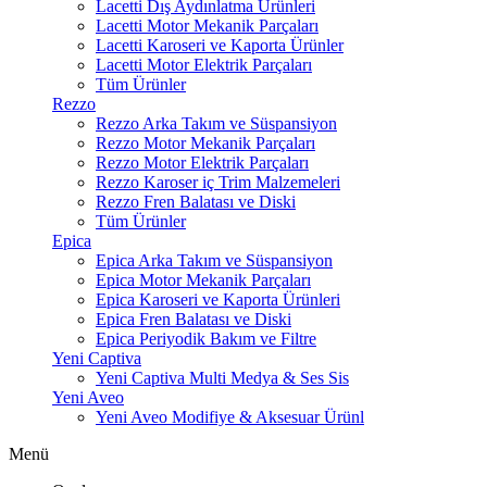
Lacetti Dış Aydınlatma Ürünleri
Lacetti Motor Mekanik Parçaları
Lacetti Karoseri ve Kaporta Ürünler
Lacetti Motor Elektrik Parçaları
Tüm Ürünler
Rezzo
Rezzo Arka Takım ve Süspansiyon
Rezzo Motor Mekanik Parçaları
Rezzo Motor Elektrik Parçaları
Rezzo Karoser iç Trim Malzemeleri
Rezzo Fren Balatası ve Diski
Tüm Ürünler
Epica
Epica Arka Takım ve Süspansiyon
Epica Motor Mekanik Parçaları
Epica Karoseri ve Kaporta Ürünleri
Epica Fren Balatası ve Diski
Epica Periyodik Bakım ve Filtre
Yeni Captiva
Yeni Captiva Multi Medya & Ses Sis
Yeni Aveo
Yeni Aveo Modifiye & Aksesuar Ürünl
Menü