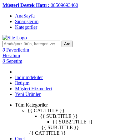
Müşteri Destek Hattı :
08509693460
AnaSayfa
Siparişlerim
Kategoriler
Ara
0
Favorilerim
Hesabım
0
Sepetim
İndirimdekiler
İletişim
Müşteri Hizmetleri
Yeni Ürünler
Tüm Kategoriler
{{ CAT.TITLE }}
{{ SUB.TITLE }}
{{ SUB2.TITLE }}
{{ SUB.TITLE }}
{{ CAT.TITLE }}
Opel