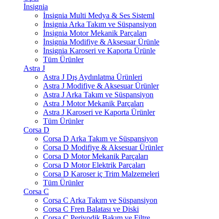
İnsignia
İnsignia Multi Medya & Ses Sisteml
İnsignia Arka Takım ve Süspansiyon
İnsignia Motor Mekanik Parçaları
İnsignia Modifiye & Aksesuar Ürünle
İnsignia Karoseri ve Kaporta Ürünle
Tüm Ürünler
Astra J
Astra J Dış Aydınlatma Ürünleri
Astra J Modifiye & Aksesuar Ürünler
Astra J Arka Takım ve Süspansiyon
Astra J Motor Mekanik Parçaları
Astra J Karoseri ve Kaporta Ürünler
Tüm Ürünler
Corsa D
Corsa D Arka Takım ve Süspansiyon
Corsa D Modifiye & Aksesuar Ürünler
Corsa D Motor Mekanik Parçaları
Corsa D Motor Elektrik Parçaları
Corsa D Karoser iç Trim Malzemeleri
Tüm Ürünler
Corsa C
Corsa C Arka Takım ve Süspansiyon
Corsa C Fren Balatası ve Diski
Corsa C Periyodik Bakım ve Filtre