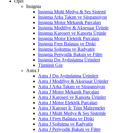
Opel
İnsignia
İnsignia Multi Medya & Ses Sisteml
İnsignia Arka Takım ve Süspansiyon
İnsignia Motor Mekanik Parçaları
İnsignia Modifiye & Aksesuar Ürünle
İnsignia Karoseri ve Kaporta Ürünle
İnsignia Motor Elektrik Parçaları
İnsignia Fren Balatası ve Diski
İnsignia Soğutma ve Radyatör
İnsignia Periyodik Bakım ve Filtre
İnsignia Dış Aydınlatma Ürünleri
Tümünü Gör
Astra J
Astra J Dış Aydınlatma Ürünleri
Astra J Modifiye & Aksesuar Ürünler
Astra J Arka Takım ve Süspansiyon
Astra J Motor Mekanik Parçaları
Astra J Karoseri ve Kaporta Ürünler
Astra J Motor Elektrik Parçaları
Astra J Karoser İç Trim Malzemeler
Astra J Multi Medya & Ses Sistemle
Astra J Fren Balatası ve Diski
Astra J Soğutma ve Radyatör
Astra J Periyodik Bakım ve Filtre