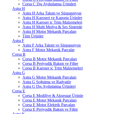
Corsa C Dış Aydınlatma Ürünleri
Astra H
Astra H Arka Takım ve Süspansiyon
Astra H Karoseri ve Kaporta Ürünler
Astra H Karoser iç Trim Malzemeleri
Astra H Multi Medya & Ses Sistemle
Astra H Motor Mekanik Parçaları
Tüm Ürünler
Astra F
Astra F Arka Takım ve Süspansiyon
Astra F Motor Mekanik Parçalar
Corsa B
Corsa B Motor Mekanik Parçaları
Corsa B Periyodik Bakım ve Filtre
Corsa B Karoser iç Trim Malzemeleri
Astra G
Astra G Motor Mekanik Parçaları
Astra G Soğutma ve Radyatör
Astra G Dış Aydınlatma Ürünleri
Corsa E
Corsa E Modifiye & Aksesuar Ürünle
Corsa E Motor Mekanik Parçaları
Corsa E Motor Elektrik Parçaları
Corsa E Periyodik Bakım ve Filtre
Astra K