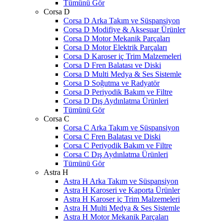
Tümünü Gör
Corsa D
Corsa D Arka Takım ve Süspansiyon
Corsa D Modifiye & Aksesuar Ürünler
Corsa D Motor Mekanik Parçaları
Corsa D Motor Elektrik Parçaları
Corsa D Karoser iç Trim Malzemeleri
Corsa D Fren Balatası ve Diski
Corsa D Multi Medya & Ses Sistemle
Corsa D Soğutma ve Radyatör
Corsa D Periyodik Bakım ve Filtre
Corsa D Dış Aydınlatma Ürünleri
Tümünü Gör
Corsa C
Corsa C Arka Takım ve Süspansiyon
Corsa C Fren Balatası ve Diski
Corsa C Periyodik Bakım ve Filtre
Corsa C Dış Aydınlatma Ürünleri
Tümünü Gör
Astra H
Astra H Arka Takım ve Süspansiyon
Astra H Karoseri ve Kaporta Ürünler
Astra H Karoser iç Trim Malzemeleri
Astra H Multi Medya & Ses Sistemle
Astra H Motor Mekanik Parçaları