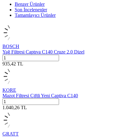
Benzer Ürünler
Son İncelenenler
Tamamlayıcı Ürünler
BOSCH
Yağ Filtresi Captıva C140 Cruze 2.0 Dizel
935,42
TL
KORE
Mazot Filtresi Çiftli Yeni Captiva C140
1.040,26
TL
GRATT