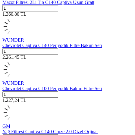
Mazot Filtresi 2Li Tip C140 Captiva Uzun Gratt
1.360,80
TL
WUNDER
Chevrolet Captiva C140 Periyodik Filtre Bakım Seti
2.261,45
TL
WUNDER
Chevrolet Captiva C100 Periyodik Bakım Filtre Seti
1.227,24
TL
GM
Yağ Filtresi Captıva C140 Cruze 2.0 Dizel Orjinal