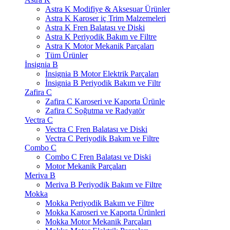
Astra K Modifiye & Aksesuar Ürünler
Astra K Karoser iç Trim Malzemeleri
Astra K Fren Balatası ve Diski
Astra K Periyodik Bakım ve Filtre
Astra K Motor Mekanik Parçaları
Tüm Ürünler
İnsignia B
İnsignia B Motor Elektrik Parçaları
İnsignia B Periyodik Bakım ve Filtr
Zafira C
Zafira C Karoseri ve Kaporta Ürünle
Zafira C Soğutma ve Radyatör
Vectra C
Vectra C Fren Balatası ve Diski
Vectra C Periyodik Bakım ve Filtre
Combo C
Combo C Fren Balatası ve Diski
Motor Mekanik Parçaları
Meriva B
Meriva B Periyodik Bakım ve Filtre
Mokka
Mokka Periyodik Bakım ve Filtre
Mokka Karoseri ve Kaporta Ürünleri
Mokka Motor Mekanik Parçaları