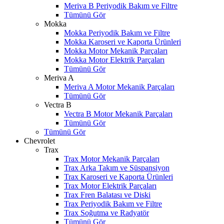
Meriva B Periyodik Bakım ve Filtre
Tümünü Gör
Mokka
Mokka Periyodik Bakım ve Filtre
Mokka Karoseri ve Kaporta Ürünleri
Mokka Motor Mekanik Parçaları
Mokka Motor Elektrik Parçaları
Tümünü Gör
Meriva A
Meriva A Motor Mekanik Parçaları
Tümünü Gör
Vectra B
Vectra B Motor Mekanik Parçaları
Tümünü Gör
Tümünü Gör
Chevrolet
Trax
Trax Motor Mekanik Parçaları
Trax Arka Takım ve Süspansiyon
Trax Karoseri ve Kaporta Ürünleri
Trax Motor Elektrik Parçaları
Trax Fren Balatası ve Diski
Trax Periyodik Bakım ve Filtre
W
h
t
s
a
p
p
D
e
s
t
e
H
a
t
t
Trax Soğutma ve Radyatör
Tümünü Gör