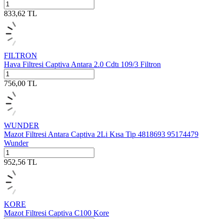
833,62
TL
FILTRON
Hava Filtresi Captiva Antara 2.0 Cdtı 109/3 Filtron
756,00
TL
WUNDER
Mazot Filtresi Antara Captiva 2Li Kısa Tip 4818693 95174479
Wunder
952,56
TL
KORE
Mazot Filtresi Captiva C100 Kore