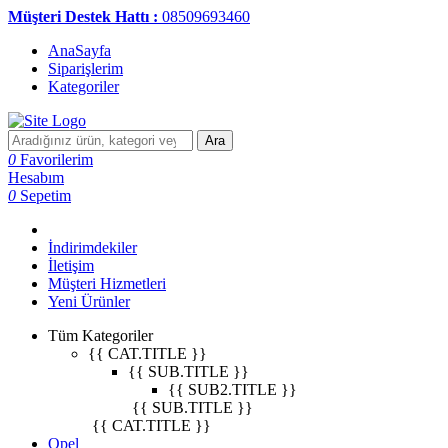
Müşteri Destek Hattı :
08509693460
AnaSayfa
Siparişlerim
Kategoriler
Ara
0
Favorilerim
Hesabım
0
Sepetim
İndirimdekiler
İletişim
Müşteri Hizmetleri
Yeni Ürünler
Tüm Kategoriler
{{ CAT.TITLE }}
{{ SUB.TITLE }}
{{ SUB2.TITLE }}
{{ SUB.TITLE }}
{{ CAT.TITLE }}
Opel