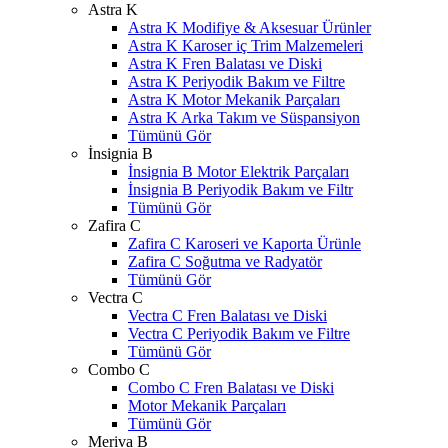
Astra K
Astra K Modifiye & Aksesuar Ürünler
Astra K Karoser iç Trim Malzemeleri
Astra K Fren Balatası ve Diski
Astra K Periyodik Bakım ve Filtre
Astra K Motor Mekanik Parçaları
Astra K Arka Takım ve Süspansiyon
Tümünü Gör
İnsignia B
İnsignia B Motor Elektrik Parçaları
İnsignia B Periyodik Bakım ve Filtr
Tümünü Gör
Zafira C
Zafira C Karoseri ve Kaporta Ürünle
Zafira C Soğutma ve Radyatör
Tümünü Gör
Vectra C
Vectra C Fren Balatası ve Diski
Vectra C Periyodik Bakım ve Filtre
Tümünü Gör
Combo C
Combo C Fren Balatası ve Diski
Motor Mekanik Parçaları
Tümünü Gör
Meriva B