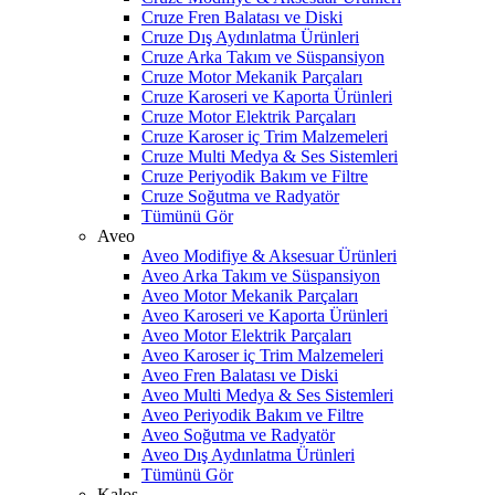
Cruze Fren Balatası ve Diski
Cruze Dış Aydınlatma Ürünleri
Cruze Arka Takım ve Süspansiyon
Cruze Motor Mekanik Parçaları
Cruze Karoseri ve Kaporta Ürünleri
Cruze Motor Elektrik Parçaları
Cruze Karoser iç Trim Malzemeleri
Cruze Multi Medya & Ses Sistemleri
Cruze Periyodik Bakım ve Filtre
Cruze Soğutma ve Radyatör
Tümünü Gör
Aveo
Aveo Modifiye & Aksesuar Ürünleri
Aveo Arka Takım ve Süspansiyon
Aveo Motor Mekanik Parçaları
Aveo Karoseri ve Kaporta Ürünleri
Aveo Motor Elektrik Parçaları
Aveo Karoser iç Trim Malzemeleri
Aveo Fren Balatası ve Diski
Aveo Multi Medya & Ses Sistemleri
Aveo Periyodik Bakım ve Filtre
Aveo Soğutma ve Radyatör
Aveo Dış Aydınlatma Ürünleri
Tümünü Gör
Kalos