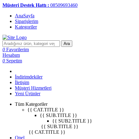
Müşteri Destek Hattı :
08509693460
AnaSayfa
Siparişlerim
Kategoriler
Ara
0
Favorilerim
Hesabım
0
Sepetim
İndirimdekiler
İletişim
Müşteri Hizmetleri
Yeni Ürünler
Tüm Kategoriler
{{ CAT.TITLE }}
{{ SUB.TITLE }}
{{ SUB2.TITLE }}
{{ SUB.TITLE }}
{{ CAT.TITLE }}
Opel