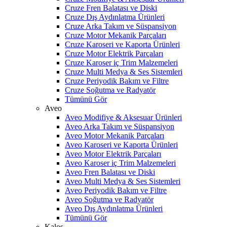
Cruze Fren Balatası ve Diski
Cruze Dış Aydınlatma Ürünleri
Cruze Arka Takım ve Süspansiyon
Cruze Motor Mekanik Parçaları
Cruze Karoseri ve Kaporta Ürünleri
Cruze Motor Elektrik Parçaları
Cruze Karoser iç Trim Malzemeleri
Cruze Multi Medya & Ses Sistemleri
Cruze Periyodik Bakım ve Filtre
Cruze Soğutma ve Radyatör
Tümünü Gör
Aveo
Aveo Modifiye & Aksesuar Ürünleri
Aveo Arka Takım ve Süspansiyon
Aveo Motor Mekanik Parçaları
Aveo Karoseri ve Kaporta Ürünleri
Aveo Motor Elektrik Parçaları
Aveo Karoser iç Trim Malzemeleri
Aveo Fren Balatası ve Diski
Aveo Multi Medya & Ses Sistemleri
Aveo Periyodik Bakım ve Filtre
Aveo Soğutma ve Radyatör
Aveo Dış Aydınlatma Ürünleri
Tümünü Gör
Kalos