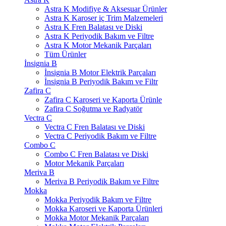
Astra K Modifiye & Aksesuar Ürünler
Astra K Karoser iç Trim Malzemeleri
Astra K Fren Balatası ve Diski
Astra K Periyodik Bakım ve Filtre
Astra K Motor Mekanik Parçaları
Tüm Ürünler
İnsignia B
İnsignia B Motor Elektrik Parçaları
İnsignia B Periyodik Bakım ve Filtr
Zafira C
Zafira C Karoseri ve Kaporta Ürünle
Zafira C Soğutma ve Radyatör
Vectra C
Vectra C Fren Balatası ve Diski
Vectra C Periyodik Bakım ve Filtre
Combo C
Combo C Fren Balatası ve Diski
Motor Mekanik Parçaları
Meriva B
Meriva B Periyodik Bakım ve Filtre
Mokka
Mokka Periyodik Bakım ve Filtre
Mokka Karoseri ve Kaporta Ürünleri
Mokka Motor Mekanik Parçaları