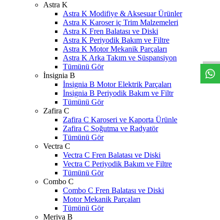
Astra K
Astra K Modifiye & Aksesuar Ürünler
Astra K Karoser iç Trim Malzemeleri
Astra K Fren Balatası ve Diski
W
h
t
s
a
p
p
D
e
s
t
e
H
a
t
t
Astra K Periyodik Bakım ve Filtre
Astra K Motor Mekanik Parçaları
Astra K Arka Takım ve Süspansiyon
Tümünü Gör
İnsignia B
İnsignia B Motor Elektrik Parçaları
İnsignia B Periyodik Bakım ve Filtr
Tümünü Gör
Zafira C
Zafira C Karoseri ve Kaporta Ürünle
Zafira C Soğutma ve Radyatör
Tümünü Gör
Vectra C
Vectra C Fren Balatası ve Diski
Vectra C Periyodik Bakım ve Filtre
Tümünü Gör
Combo C
Combo C Fren Balatası ve Diski
Motor Mekanik Parçaları
Tümünü Gör
Meriva B