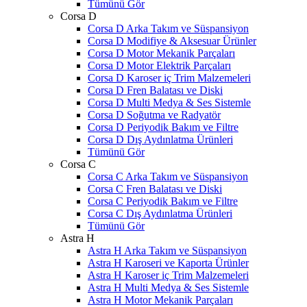
Tümünü Gör
Corsa D
Corsa D Arka Takım ve Süspansiyon
Corsa D Modifiye & Aksesuar Ürünler
Corsa D Motor Mekanik Parçaları
Corsa D Motor Elektrik Parçaları
Corsa D Karoser iç Trim Malzemeleri
Corsa D Fren Balatası ve Diski
Corsa D Multi Medya & Ses Sistemle
Corsa D Soğutma ve Radyatör
Corsa D Periyodik Bakım ve Filtre
Corsa D Dış Aydınlatma Ürünleri
Tümünü Gör
Corsa C
Corsa C Arka Takım ve Süspansiyon
Corsa C Fren Balatası ve Diski
Corsa C Periyodik Bakım ve Filtre
Corsa C Dış Aydınlatma Ürünleri
Tümünü Gör
Astra H
Astra H Arka Takım ve Süspansiyon
Astra H Karoseri ve Kaporta Ürünler
Astra H Karoser iç Trim Malzemeleri
Astra H Multi Medya & Ses Sistemle
Astra H Motor Mekanik Parçaları