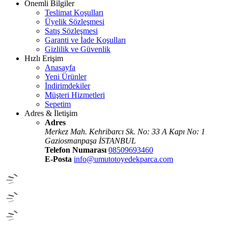
Önemli Bilgiler
Teslimat Koşulları
Üyelik Sözleşmesi
Satış Sözleşmesi
Garanti ve İade Koşulları
Gizlilik ve Güvenlik
Hızlı Erişim
Anasayfa
Yeni Ürünler
İndirimdekiler
Müşteri Hizmetleri
Sepetim
Adres & İletişim
Adres
Merkez Mah. Kehribarcı Sk. No: 33 A Kapı No: 1
Gaziosmanpaşa İSTANBUL
Telefon Numarası
08509693460
E-Posta
info@umutotoyedekparca.com