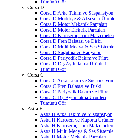
Tümünü Gör
Corsa D
Corsa D Arka Takım ve Süspansiyon
Corsa D Modifiye & Aksesuar Ürünler
Corsa D Motor Mekanik Parçaları
Corsa D Motor Elektrik Parçaları
Corsa D Karoser iç Trim Malzemeleri
Corsa D Fren Balatası ve Diski
Corsa D Multi Medya & Ses Sistemle
Corsa D Soğutma ve Radyatör
Corsa D Periyodik Bakım ve Filtre
Corsa D Dış Aydınlatma Ürünleri
Tümünü Gör
Corsa C
Corsa C Arka Takım ve Süspansiyon
Corsa C Fren Balatası ve Diski
Corsa C Periyodik Bakım ve Filtre
Corsa C Dış Aydınlatma Ürünleri
Tümünü Gör
Astra H
Astra H Arka Takım ve Süspansiyon
Astra H Karoseri ve Kaporta Ürünler
Astra H Karoser iç Trim Malzemeleri
Astra H Multi Medya & Ses Sistemle
Astra H Motor Mekanik Parçaları