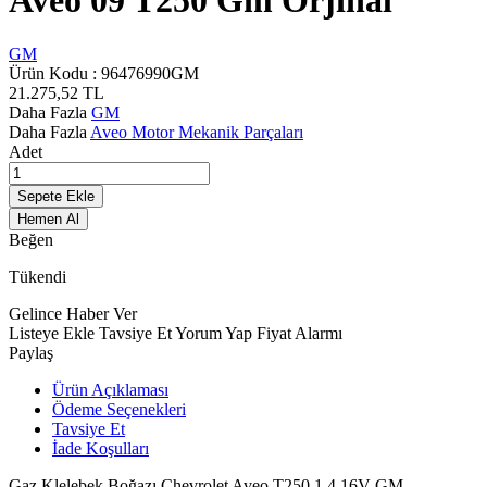
Aveo 09 T250 Gm Orjinal
GM
Ürün Kodu :
96476990GM
21.275,52
TL
Daha Fazla
GM
Daha Fazla
Aveo Motor Mekanik Parçaları
Adet
Sepete Ekle
Hemen Al
Beğen
Tükendi
Gelince Haber Ver
Listeye Ekle
Tavsiye Et
Yorum Yap
Fiyat Alarmı
Paylaş
Ürün Açıklaması
Ödeme Seçenekleri
Tavsiye Et
İade Koşulları
Gaz Klelebek Boğazı Chevrolet Aveo T250 1.4 16V GM