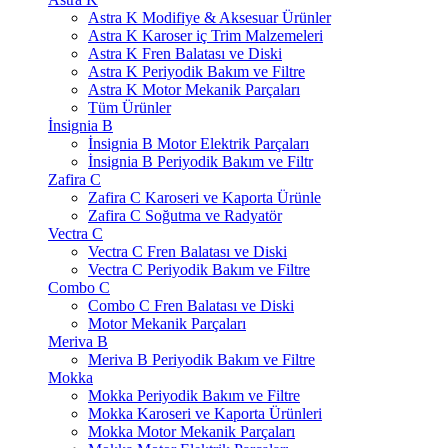
Astra K Modifiye & Aksesuar Ürünler
Astra K Karoser iç Trim Malzemeleri
Astra K Fren Balatası ve Diski
Astra K Periyodik Bakım ve Filtre
Astra K Motor Mekanik Parçaları
Tüm Ürünler
İnsignia B
İnsignia B Motor Elektrik Parçaları
İnsignia B Periyodik Bakım ve Filtr
Zafira C
Zafira C Karoseri ve Kaporta Ürünle
Zafira C Soğutma ve Radyatör
Vectra C
Vectra C Fren Balatası ve Diski
Vectra C Periyodik Bakım ve Filtre
Combo C
Combo C Fren Balatası ve Diski
Motor Mekanik Parçaları
Meriva B
Meriva B Periyodik Bakım ve Filtre
Mokka
Mokka Periyodik Bakım ve Filtre
Mokka Karoseri ve Kaporta Ürünleri
Mokka Motor Mekanik Parçaları