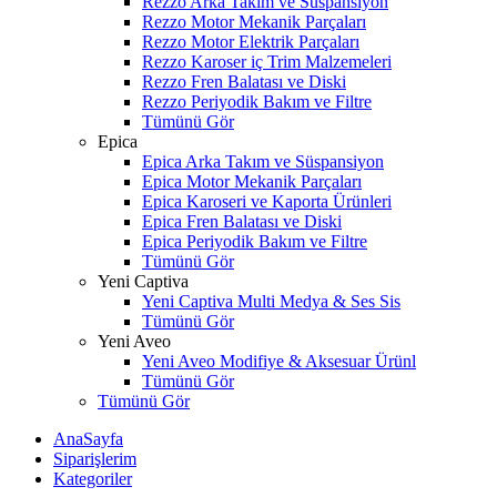
Rezzo Arka Takım ve Süspansiyon
Rezzo Motor Mekanik Parçaları
Rezzo Motor Elektrik Parçaları
Rezzo Karoser iç Trim Malzemeleri
Rezzo Fren Balatası ve Diski
Rezzo Periyodik Bakım ve Filtre
Tümünü Gör
Epica
Epica Arka Takım ve Süspansiyon
Epica Motor Mekanik Parçaları
Epica Karoseri ve Kaporta Ürünleri
Epica Fren Balatası ve Diski
Epica Periyodik Bakım ve Filtre
Tümünü Gör
Yeni Captiva
Yeni Captiva Multi Medya & Ses Sis
Tümünü Gör
Yeni Aveo
Yeni Aveo Modifiye & Aksesuar Ürünl
Tümünü Gör
Tümünü Gör
AnaSayfa
Siparişlerim
Kategoriler