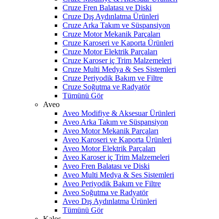
Cruze Fren Balatası ve Diski
Cruze Dış Aydınlatma Ürünleri
Cruze Arka Takım ve Süspansiyon
Cruze Motor Mekanik Parçaları
Cruze Karoseri ve Kaporta Ürünleri
Cruze Motor Elektrik Parçaları
Cruze Karoser iç Trim Malzemeleri
Cruze Multi Medya & Ses Sistemleri
Cruze Periyodik Bakım ve Filtre
Cruze Soğutma ve Radyatör
Tümünü Gör
Aveo
Aveo Modifiye & Aksesuar Ürünleri
Aveo Arka Takım ve Süspansiyon
Aveo Motor Mekanik Parçaları
Aveo Karoseri ve Kaporta Ürünleri
Aveo Motor Elektrik Parçaları
Aveo Karoser iç Trim Malzemeleri
Aveo Fren Balatası ve Diski
Aveo Multi Medya & Ses Sistemleri
Aveo Periyodik Bakım ve Filtre
Aveo Soğutma ve Radyatör
Aveo Dış Aydınlatma Ürünleri
Tümünü Gör
Kalos