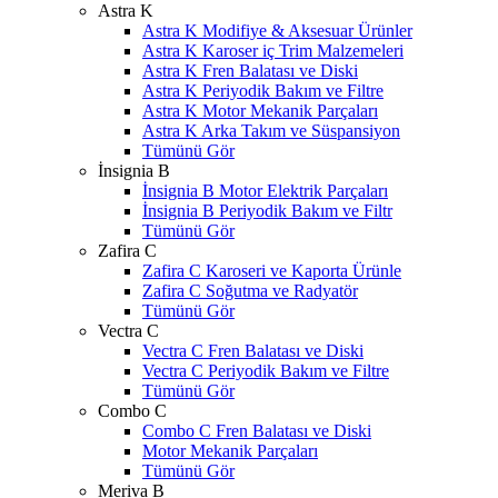
Astra K
Astra K Modifiye & Aksesuar Ürünler
Astra K Karoser iç Trim Malzemeleri
Astra K Fren Balatası ve Diski
Astra K Periyodik Bakım ve Filtre
Astra K Motor Mekanik Parçaları
Astra K Arka Takım ve Süspansiyon
Tümünü Gör
İnsignia B
İnsignia B Motor Elektrik Parçaları
İnsignia B Periyodik Bakım ve Filtr
Tümünü Gör
Zafira C
Zafira C Karoseri ve Kaporta Ürünle
Zafira C Soğutma ve Radyatör
Tümünü Gör
Vectra C
Vectra C Fren Balatası ve Diski
Vectra C Periyodik Bakım ve Filtre
Tümünü Gör
Combo C
Combo C Fren Balatası ve Diski
Motor Mekanik Parçaları
Tümünü Gör
Meriva B