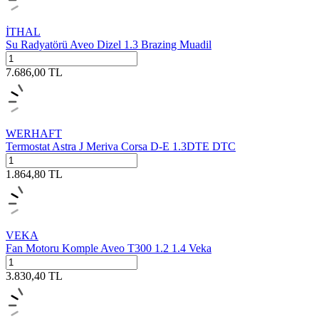
İTHAL
Su Radyatörü Aveo Dizel 1.3 Brazing Muadil
7.686,00
TL
WERHAFT
Termostat Astra J Meriva Corsa D-E 1.3DTE DTC
1.864,80
TL
VEKA
Fan Motoru Komple Aveo T300 1.2 1.4 Veka
3.830,40
TL