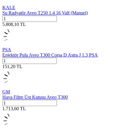
KALE
Su Radyatör Aveo T250 1.4 16 Valf (Manuel)
5.808,10
TL
PSA
Enjektör Pulu Aveo T300 Corsa D Astra J 1.3 PSA
151,20
TL
GM
Hava Filtre Üst Kutusu Aveo T300
1.713,60
TL