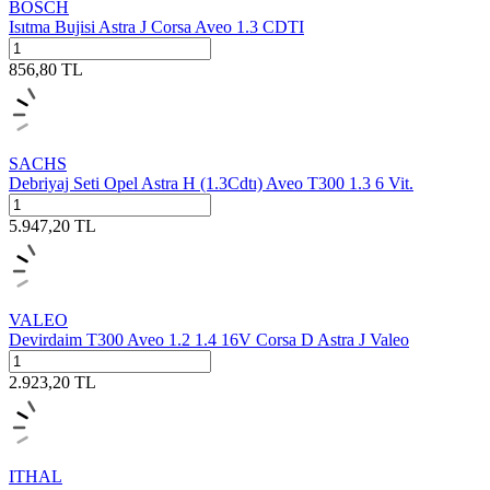
BOSCH
Isıtma Bujisi Astra J Corsa Aveo 1.3 CDTI
856,80
TL
SACHS
Debriyaj Seti Opel Astra H (1.3Cdtı) Aveo T300 1.3 6 Vit.
5.947,20
TL
VALEO
Devirdaim T300 Aveo 1.2 1.4 16V Corsa D Astra J Valeo
2.923,20
TL
ITHAL