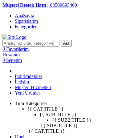
Müşteri Destek Hattı :
08509693460
AnaSayfa
Siparişlerim
Kategoriler
Ara
0
Favorilerim
Hesabım
0
Sepetim
İndirimdekiler
İletişim
Müşteri Hizmetleri
Yeni Ürünler
Tüm Kategoriler
{{ CAT.TITLE }}
{{ SUB.TITLE }}
{{ SUB2.TITLE }}
{{ SUB.TITLE }}
{{ CAT.TITLE }}
Opel