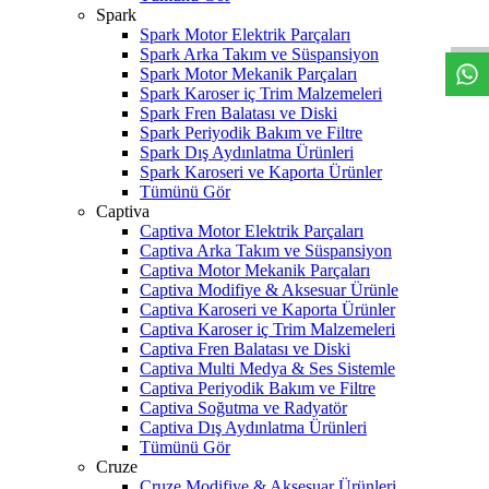
W
h
t
s
a
p
p
D
e
s
t
e
H
a
t
t
Spark
Spark Motor Elektrik Parçaları
Spark Arka Takım ve Süspansiyon
Spark Motor Mekanik Parçaları
Spark Karoser iç Trim Malzemeleri
Spark Fren Balatası ve Diski
Spark Periyodik Bakım ve Filtre
Spark Dış Aydınlatma Ürünleri
Spark Karoseri ve Kaporta Ürünler
Tümünü Gör
Captiva
Captiva Motor Elektrik Parçaları
Captiva Arka Takım ve Süspansiyon
Captiva Motor Mekanik Parçaları
Captiva Modifiye & Aksesuar Ürünle
Captiva Karoseri ve Kaporta Ürünler
Captiva Karoser iç Trim Malzemeleri
Captiva Fren Balatası ve Diski
Captiva Multi Medya & Ses Sistemle
Captiva Periyodik Bakım ve Filtre
Captiva Soğutma ve Radyatör
Captiva Dış Aydınlatma Ürünleri
Tümünü Gör
Cruze
Cruze Modifiye & Aksesuar Ürünleri