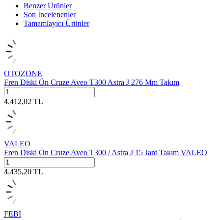
Benzer Ürünler
Son İncelenenler
Tamamlayıcı Ürünler
OTOZONE
Fren Diski Ön Cruze Aveo T300 Astra J 276 Mm Takım
4.412,02
TL
VALEO
Fren Diski Ön Cruze Aveo T300 / Astra J 15 Jant Takım VALEO
4.435,20
TL
FEBİ