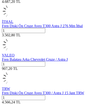
4.687,20
TL
İTHAL
Fren Diski Ön Cruze Aveo T300 Astra J 276 Mm İthal
3.502,80
TL
VALEO
Fren Balatası Arka Chevrolet Cruze / Astra J
907,20
TL
TRW
Fren Diski Ön Cruze Aveo T300 / Astra J 15 Jant TRW
4.566,24
TL