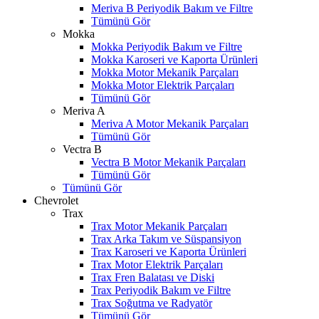
Meriva B Periyodik Bakım ve Filtre
Tümünü Gör
Mokka
Mokka Periyodik Bakım ve Filtre
Mokka Karoseri ve Kaporta Ürünleri
Mokka Motor Mekanik Parçaları
Mokka Motor Elektrik Parçaları
Tümünü Gör
Meriva A
Meriva A Motor Mekanik Parçaları
Tümünü Gör
Vectra B
Vectra B Motor Mekanik Parçaları
Tümünü Gör
Tümünü Gör
Chevrolet
Trax
Trax Motor Mekanik Parçaları
Trax Arka Takım ve Süspansiyon
Trax Karoseri ve Kaporta Ürünleri
Trax Motor Elektrik Parçaları
Trax Fren Balatası ve Diski
W
h
t
s
a
p
p
D
e
s
t
e
H
a
t
t
Trax Periyodik Bakım ve Filtre
Trax Soğutma ve Radyatör
Tümünü Gör