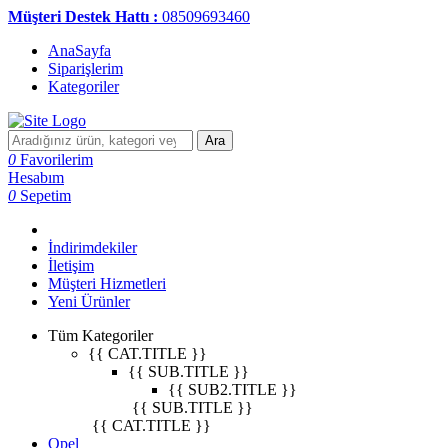
Müşteri Destek Hattı :
08509693460
AnaSayfa
Siparişlerim
Kategoriler
Ara
0
Favorilerim
Hesabım
0
Sepetim
İndirimdekiler
İletişim
Müşteri Hizmetleri
Yeni Ürünler
Tüm Kategoriler
{{ CAT.TITLE }}
{{ SUB.TITLE }}
{{ SUB2.TITLE }}
{{ SUB.TITLE }}
{{ CAT.TITLE }}
Opel