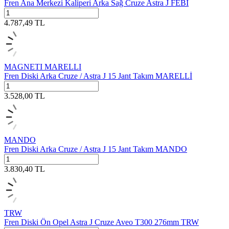
Fren Ana Merkezi Kaliperi Arka Sağ Cruze Astra J FEBİ
4.787,49
TL
MAGNETI MARELLI
Fren Diski Arka Cruze / Astra J 15 Jant Takım MARELLİ
3.528,00
TL
MANDO
Fren Diski Arka Cruze / Astra J 15 Jant Takım MANDO
3.830,40
TL
TRW
Fren Diski Ön Opel Astra J Cruze Aveo T300 276mm TRW