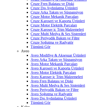
Cruze Fren Balatası ve Diski
Cruze Dış Aydınlatma Ürünleri
Cruze Arka Takım ve Süspansiyon
Cruze Motor Mekanik Parçaları
Cruze Karoseri ve Kaporta Ürünleri
Cruze Motor Elektrik Parçaları
Cruze Karoser iç Trim Malzemeleri
Cruze Multi Medya & Ses Sistemleri
Cruze Periyodik Bakım ve Filtre
Cruze Soğutma ve Radyatör
Tümünü Gör
Aveo
Aveo Modifiye & Aksesuar Ürünleri
Aveo Arka Takım ve Süspansiyon
Aveo Motor Mekanik Parçaları
Aveo Karoseri ve Kaporta Ürünleri
Aveo Motor Elektrik Parçaları
Aveo Karoser iç Trim Malzemeleri
Aveo Fren Balatası ve Diski
Aveo Multi Medya & Ses Sistemleri
Aveo Periyodik Bakım ve Filtre
Aveo Soğutma ve Radyatör
Aveo Dış Aydınlatma Ürünleri
Tümünü Gör
Kalos