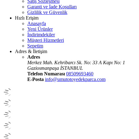
Satış Sözleşmesi
Garanti ve İade Koşulları
Gizlilik ve Güvenlik
Hızlı Erişim
Anasayfa
Yeni Ürünler
İndirimdekiler
Müşteri Hizmetleri
Sepetim
Adres & İletişim
Adres
Merkez Mah. Kehribarcı Sk. No: 33 A Kapı No: 1
Gaziosmanpaşa İSTANBUL
Telefon Numarası
08509693460
E-Posta
info@umutotoyedekparca.com