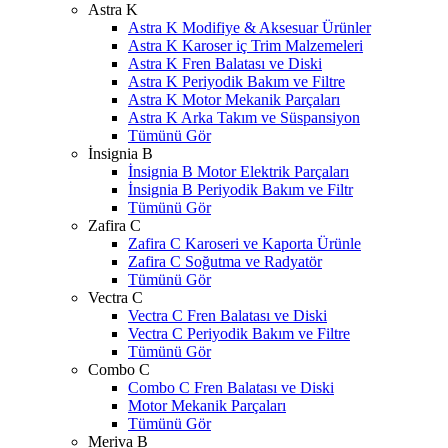
Astra K
Astra K Modifiye & Aksesuar Ürünler
Astra K Karoser iç Trim Malzemeleri
Astra K Fren Balatası ve Diski
Astra K Periyodik Bakım ve Filtre
Astra K Motor Mekanik Parçaları
Astra K Arka Takım ve Süspansiyon
Tümünü Gör
İnsignia B
İnsignia B Motor Elektrik Parçaları
İnsignia B Periyodik Bakım ve Filtr
Tümünü Gör
Zafira C
Zafira C Karoseri ve Kaporta Ürünle
Zafira C Soğutma ve Radyatör
Tümünü Gör
Vectra C
Vectra C Fren Balatası ve Diski
Vectra C Periyodik Bakım ve Filtre
Tümünü Gör
Combo C
Combo C Fren Balatası ve Diski
Motor Mekanik Parçaları
Tümünü Gör
Meriva B