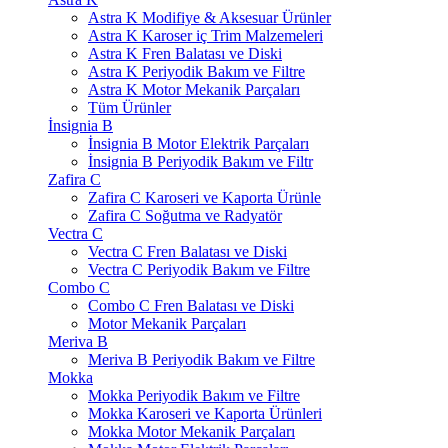
Astra K Modifiye & Aksesuar Ürünler
Astra K Karoser iç Trim Malzemeleri
Astra K Fren Balatası ve Diski
Astra K Periyodik Bakım ve Filtre
Astra K Motor Mekanik Parçaları
Tüm Ürünler
İnsignia B
İnsignia B Motor Elektrik Parçaları
İnsignia B Periyodik Bakım ve Filtr
Zafira C
Zafira C Karoseri ve Kaporta Ürünle
Zafira C Soğutma ve Radyatör
Vectra C
Vectra C Fren Balatası ve Diski
Vectra C Periyodik Bakım ve Filtre
Combo C
Combo C Fren Balatası ve Diski
Motor Mekanik Parçaları
Meriva B
Meriva B Periyodik Bakım ve Filtre
Mokka
Mokka Periyodik Bakım ve Filtre
Mokka Karoseri ve Kaporta Ürünleri
Mokka Motor Mekanik Parçaları