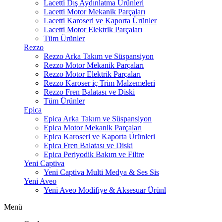
Lacetti Dış Aydınlatma Ürünleri
Lacetti Motor Mekanik Parçaları
Lacetti Karoseri ve Kaporta Ürünler
Lacetti Motor Elektrik Parçaları
Tüm Ürünler
Rezzo
Rezzo Arka Takım ve Süspansiyon
Rezzo Motor Mekanik Parçaları
Rezzo Motor Elektrik Parçaları
Rezzo Karoser iç Trim Malzemeleri
Rezzo Fren Balatası ve Diski
Tüm Ürünler
Epica
Epica Arka Takım ve Süspansiyon
Epica Motor Mekanik Parçaları
Epica Karoseri ve Kaporta Ürünleri
Epica Fren Balatası ve Diski
Epica Periyodik Bakım ve Filtre
Yeni Captiva
Yeni Captiva Multi Medya & Ses Sis
Yeni Aveo
Yeni Aveo Modifiye & Aksesuar Ürünl
Menü