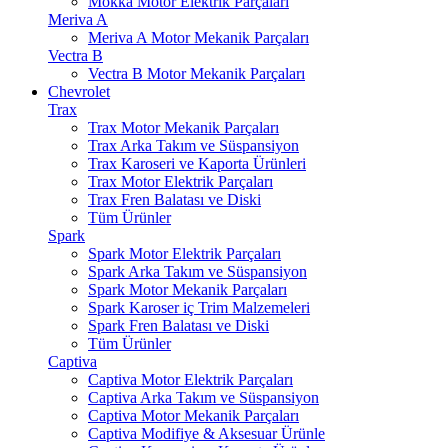
Mokka Motor Elektrik Parçaları
Meriva A
Meriva A Motor Mekanik Parçaları
Vectra B
Vectra B Motor Mekanik Parçaları
Chevrolet
Trax
Trax Motor Mekanik Parçaları
Trax Arka Takım ve Süspansiyon
Trax Karoseri ve Kaporta Ürünleri
Trax Motor Elektrik Parçaları
Trax Fren Balatası ve Diski
Tüm Ürünler
Spark
Spark Motor Elektrik Parçaları
Spark Arka Takım ve Süspansiyon
Spark Motor Mekanik Parçaları
Spark Karoser iç Trim Malzemeleri
Spark Fren Balatası ve Diski
Tüm Ürünler
Captiva
Captiva Motor Elektrik Parçaları
Captiva Arka Takım ve Süspansiyon
Captiva Motor Mekanik Parçaları
Captiva Modifiye & Aksesuar Ürünle