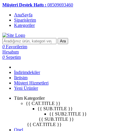
Müşteri Destek Hattı :
08509693460
AnaSayfa
Siparişlerim
Kategoriler
Ara
0
Favorilerim
Hesabım
0
Sepetim
İndirimdekiler
İletişim
Müşteri Hizmetleri
Yeni Ürünler
Tüm Kategoriler
{{ CAT.TITLE }}
{{ SUB.TITLE }}
{{ SUB2.TITLE }}
{{ SUB.TITLE }}
{{ CAT.TITLE }}
Opel