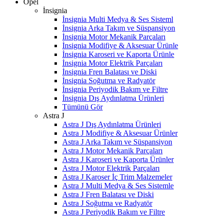
Opel
İnsignia
İnsignia Multi Medya & Ses Sisteml
İnsignia Arka Takım ve Süspansiyon
İnsignia Motor Mekanik Parçaları
İnsignia Modifiye & Aksesuar Ürünle
İnsignia Karoseri ve Kaporta Ürünle
İnsignia Motor Elektrik Parçaları
İnsignia Fren Balatası ve Diski
İnsignia Soğutma ve Radyatör
İnsignia Periyodik Bakım ve Filtre
İnsignia Dış Aydınlatma Ürünleri
Tümünü Gör
Astra J
Astra J Dış Aydınlatma Ürünleri
Astra J Modifiye & Aksesuar Ürünler
Astra J Arka Takım ve Süspansiyon
Astra J Motor Mekanik Parçaları
Astra J Karoseri ve Kaporta Ürünler
Astra J Motor Elektrik Parçaları
Astra J Karoser İç Trim Malzemeler
Astra J Multi Medya & Ses Sistemle
Astra J Fren Balatası ve Diski
Astra J Soğutma ve Radyatör
Astra J Periyodik Bakım ve Filtre