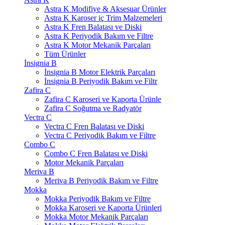
Astra K Modifiye & Aksesuar Ürünler
Astra K Karoser iç Trim Malzemeleri
Astra K Fren Balatası ve Diski
Astra K Periyodik Bakım ve Filtre
Astra K Motor Mekanik Parçaları
Tüm Ürünler
İnsignia B
İnsignia B Motor Elektrik Parçaları
İnsignia B Periyodik Bakım ve Filtr
Zafira C
Zafira C Karoseri ve Kaporta Ürünle
Zafira C Soğutma ve Radyatör
Vectra C
Vectra C Fren Balatası ve Diski
Vectra C Periyodik Bakım ve Filtre
Combo C
Combo C Fren Balatası ve Diski
Motor Mekanik Parçaları
Meriva B
Meriva B Periyodik Bakım ve Filtre
Mokka
Mokka Periyodik Bakım ve Filtre
Mokka Karoseri ve Kaporta Ürünleri
Mokka Motor Mekanik Parçaları