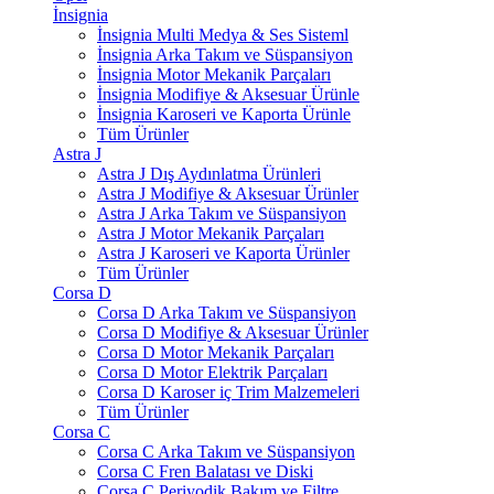
İnsignia
İnsignia Multi Medya & Ses Sisteml
İnsignia Arka Takım ve Süspansiyon
İnsignia Motor Mekanik Parçaları
İnsignia Modifiye & Aksesuar Ürünle
İnsignia Karoseri ve Kaporta Ürünle
Tüm Ürünler
Astra J
Astra J Dış Aydınlatma Ürünleri
Astra J Modifiye & Aksesuar Ürünler
Astra J Arka Takım ve Süspansiyon
Astra J Motor Mekanik Parçaları
Astra J Karoseri ve Kaporta Ürünler
Tüm Ürünler
Corsa D
Corsa D Arka Takım ve Süspansiyon
Corsa D Modifiye & Aksesuar Ürünler
Corsa D Motor Mekanik Parçaları
Corsa D Motor Elektrik Parçaları
Corsa D Karoser iç Trim Malzemeleri
Tüm Ürünler
Corsa C
Corsa C Arka Takım ve Süspansiyon
Corsa C Fren Balatası ve Diski
Corsa C Periyodik Bakım ve Filtre