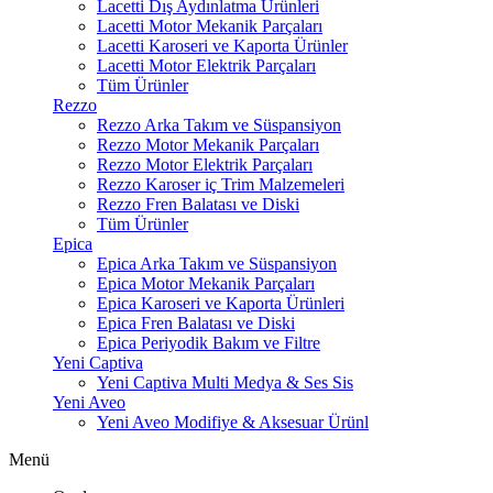
Lacetti Dış Aydınlatma Ürünleri
Lacetti Motor Mekanik Parçaları
Lacetti Karoseri ve Kaporta Ürünler
Lacetti Motor Elektrik Parçaları
Tüm Ürünler
Rezzo
Rezzo Arka Takım ve Süspansiyon
Rezzo Motor Mekanik Parçaları
Rezzo Motor Elektrik Parçaları
Rezzo Karoser iç Trim Malzemeleri
Rezzo Fren Balatası ve Diski
Tüm Ürünler
Epica
Epica Arka Takım ve Süspansiyon
Epica Motor Mekanik Parçaları
Epica Karoseri ve Kaporta Ürünleri
Epica Fren Balatası ve Diski
Epica Periyodik Bakım ve Filtre
Yeni Captiva
Yeni Captiva Multi Medya & Ses Sis
Yeni Aveo
Yeni Aveo Modifiye & Aksesuar Ürünl
Menü