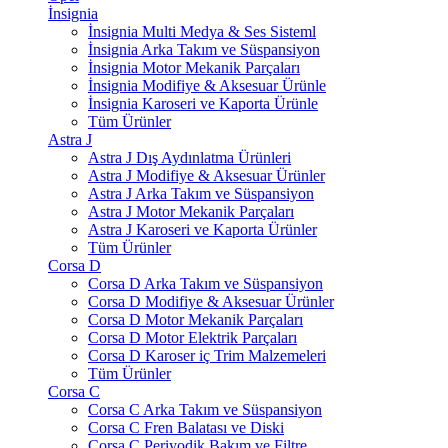
İnsignia
İnsignia Multi Medya & Ses Sisteml
İnsignia Arka Takım ve Süspansiyon
İnsignia Motor Mekanik Parçaları
İnsignia Modifiye & Aksesuar Ürünle
İnsignia Karoseri ve Kaporta Ürünle
Tüm Ürünler
Astra J
Astra J Dış Aydınlatma Ürünleri
Astra J Modifiye & Aksesuar Ürünler
Astra J Arka Takım ve Süspansiyon
Astra J Motor Mekanik Parçaları
Astra J Karoseri ve Kaporta Ürünler
Tüm Ürünler
Corsa D
Corsa D Arka Takım ve Süspansiyon
Corsa D Modifiye & Aksesuar Ürünler
Corsa D Motor Mekanik Parçaları
Corsa D Motor Elektrik Parçaları
Corsa D Karoser iç Trim Malzemeleri
Tüm Ürünler
Corsa C
Corsa C Arka Takım ve Süspansiyon
Corsa C Fren Balatası ve Diski
Corsa C Periyodik Bakım ve Filtre