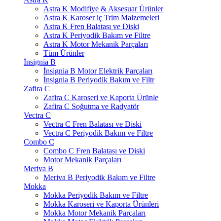
Astra K Modifiye & Aksesuar Ürünler
Astra K Karoser iç Trim Malzemeleri
Astra K Fren Balatası ve Diski
Astra K Periyodik Bakım ve Filtre
Astra K Motor Mekanik Parçaları
Tüm Ürünler
İnsignia B
İnsignia B Motor Elektrik Parçaları
İnsignia B Periyodik Bakım ve Filtr
Zafira C
Zafira C Karoseri ve Kaporta Ürünle
Zafira C Soğutma ve Radyatör
Vectra C
Vectra C Fren Balatası ve Diski
Vectra C Periyodik Bakım ve Filtre
Combo C
Combo C Fren Balatası ve Diski
Motor Mekanik Parçaları
Meriva B
Meriva B Periyodik Bakım ve Filtre
Mokka
Mokka Periyodik Bakım ve Filtre
Mokka Karoseri ve Kaporta Ürünleri
Mokka Motor Mekanik Parçaları