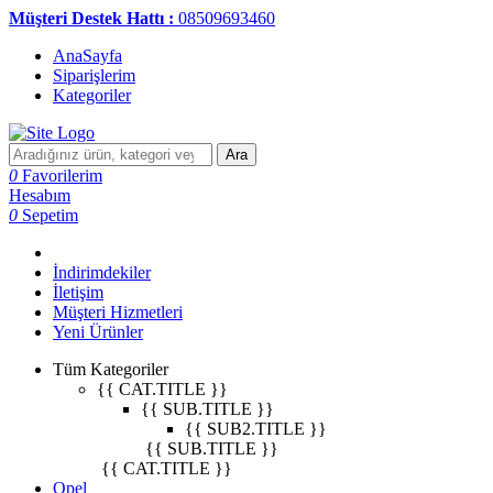
Müşteri Destek Hattı :
08509693460
AnaSayfa
Siparişlerim
Kategoriler
Ara
0
Favorilerim
Hesabım
0
Sepetim
İndirimdekiler
İletişim
Müşteri Hizmetleri
Yeni Ürünler
Tüm Kategoriler
{{ CAT.TITLE }}
{{ SUB.TITLE }}
{{ SUB2.TITLE }}
{{ SUB.TITLE }}
{{ CAT.TITLE }}
Opel