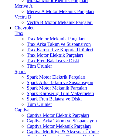
Mokka Motor Elektrik Parçaları
Meriva A
Meriva A Motor Mekanik Parçaları
Vectra B
Vectra B Motor Mekanik Parçaları
Chevrolet
Trax
Trax Motor Mekanik Parçaları
Trax Arka Takım ve Süspansiyon
Trax Karoseri ve Kaporta Ürünleri
Trax Motor Elektrik Parçaları
Trax Fren Balatası ve Diski
Tüm Ürünler
Spark
Spark Motor Elektrik Parçaları
Spark Arka Takım ve Süspansiyon
Spark Motor Mekanik Parçaları
Spark Karoser iç Trim Malzemeleri
Spark Fren Balatası ve Diski
Tüm Ürünler
Captiva
Captiva Motor Elektrik Parçaları
Captiva Arka Takım ve Süspansiyon
Captiva Motor Mekanik Parçaları
Captiva Modifiye & Aksesuar Ürünle