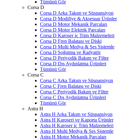
Tümünü Gör
Corsa D
Corsa D Arka Takım ve Süspansiyon
Corsa D Modifiye & Aksesuar Ürünler
Corsa D Motor Mekanik Parçaları
Corsa D Motor Elektrik Parçaları
Corsa D Karoser iç Trim Malzemeleri
Corsa D Fren Balatası ve Diski
Corsa D Multi Medya & Ses Sistemle
Corsa D Soğutma ve Radyatör
Corsa D Periyodik Bakım ve Filtre
Corsa D Dış Aydınlatma Ürünleri
Tümünü Gör
Corsa C
Corsa C Arka Takım ve Süspansiyon
Corsa C Fren Balatası ve Diski
Corsa C Periyodik Bakım ve Filtre
Corsa C Dış Aydınlatma Ürünleri
Tümünü Gör
Astra H
Astra H Arka Takım ve Süspansiyon
Astra H Karoseri ve Kaporta Ürünler
Astra H Karoser iç Trim Malzemeleri
Astra H Multi Medya & Ses Sistemle
Astra H Motor Mekanik Parçaları