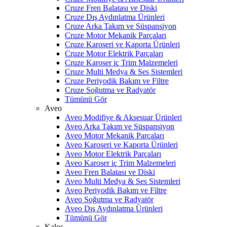
Cruze Fren Balatası ve Diski
Cruze Dış Aydınlatma Ürünleri
Cruze Arka Takım ve Süspansiyon
Cruze Motor Mekanik Parçaları
Cruze Karoseri ve Kaporta Ürünleri
Cruze Motor Elektrik Parçaları
Cruze Karoser iç Trim Malzemeleri
Cruze Multi Medya & Ses Sistemleri
Cruze Periyodik Bakım ve Filtre
Cruze Soğutma ve Radyatör
Tümünü Gör
Aveo
Aveo Modifiye & Aksesuar Ürünleri
Aveo Arka Takım ve Süspansiyon
Aveo Motor Mekanik Parçaları
Aveo Karoseri ve Kaporta Ürünleri
Aveo Motor Elektrik Parçaları
Aveo Karoser iç Trim Malzemeleri
Aveo Fren Balatası ve Diski
Aveo Multi Medya & Ses Sistemleri
Aveo Periyodik Bakım ve Filtre
Aveo Soğutma ve Radyatör
Aveo Dış Aydınlatma Ürünleri
Tümünü Gör
Kalos