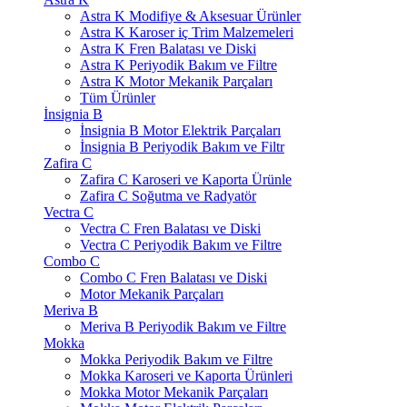
Astra K Modifiye & Aksesuar Ürünler
Astra K Karoser iç Trim Malzemeleri
Astra K Fren Balatası ve Diski
Astra K Periyodik Bakım ve Filtre
Astra K Motor Mekanik Parçaları
Tüm Ürünler
İnsignia B
İnsignia B Motor Elektrik Parçaları
İnsignia B Periyodik Bakım ve Filtr
Zafira C
Zafira C Karoseri ve Kaporta Ürünle
Zafira C Soğutma ve Radyatör
Vectra C
Vectra C Fren Balatası ve Diski
Vectra C Periyodik Bakım ve Filtre
Combo C
Combo C Fren Balatası ve Diski
Motor Mekanik Parçaları
Meriva B
Meriva B Periyodik Bakım ve Filtre
Mokka
Mokka Periyodik Bakım ve Filtre
Mokka Karoseri ve Kaporta Ürünleri
Mokka Motor Mekanik Parçaları