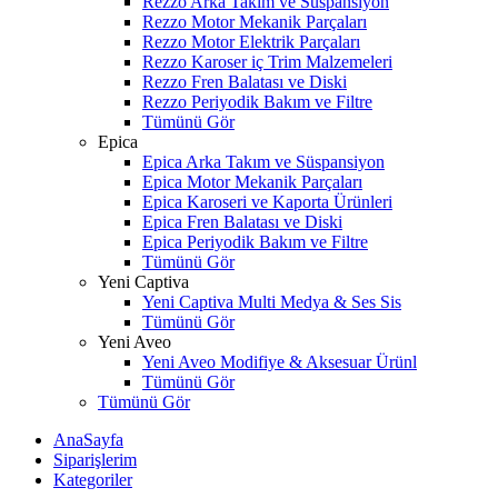
Rezzo Arka Takım ve Süspansiyon
Rezzo Motor Mekanik Parçaları
Rezzo Motor Elektrik Parçaları
Rezzo Karoser iç Trim Malzemeleri
Rezzo Fren Balatası ve Diski
Rezzo Periyodik Bakım ve Filtre
Tümünü Gör
Epica
Epica Arka Takım ve Süspansiyon
Epica Motor Mekanik Parçaları
Epica Karoseri ve Kaporta Ürünleri
Epica Fren Balatası ve Diski
Epica Periyodik Bakım ve Filtre
Tümünü Gör
Yeni Captiva
Yeni Captiva Multi Medya & Ses Sis
Tümünü Gör
Yeni Aveo
Yeni Aveo Modifiye & Aksesuar Ürünl
Tümünü Gör
Tümünü Gör
AnaSayfa
Siparişlerim
Kategoriler