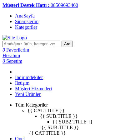
Müşteri Destek Hattı :
08509693460
AnaSayfa
Siparişlerim
Kategoriler
Ara
0
Favorilerim
Hesabım
0
Sepetim
İndirimdekiler
İletişim
Müşteri Hizmetleri
Yeni Ürünler
Tüm Kategoriler
{{ CAT.TITLE }}
{{ SUB.TITLE }}
{{ SUB2.TITLE }}
{{ SUB.TITLE }}
{{ CAT.TITLE }}
Opel