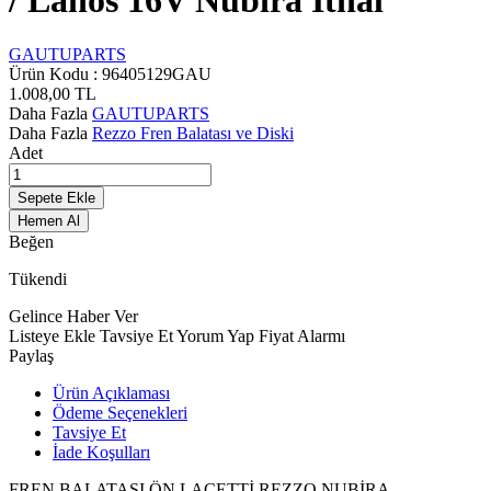
/ Lanos 16V Nubıra İthal
GAUTUPARTS
Ürün Kodu :
96405129GAU
1.008,00
TL
Daha Fazla
GAUTUPARTS
Daha Fazla
Rezzo Fren Balatası ve Diski
Adet
Sepete Ekle
Hemen Al
Beğen
Tükendi
Gelince Haber Ver
Listeye Ekle
Tavsiye Et
Yorum Yap
Fiyat Alarmı
Paylaş
Ürün Açıklaması
Ödeme Seçenekleri
Tavsiye Et
İade Koşulları
FREN BALATASI ÖN LACETTİ REZZO NUBİRA