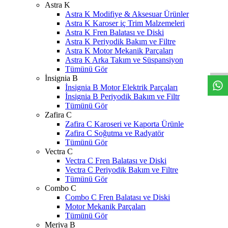
Astra K
Astra K Modifiye & Aksesuar Ürünler
Astra K Karoser iç Trim Malzemeleri
Astra K Fren Balatası ve Diski
Astra K Periyodik Bakım ve Filtre
W
h
t
s
a
p
p
D
e
s
t
e
H
a
t
t
Astra K Motor Mekanik Parçaları
Astra K Arka Takım ve Süspansiyon
Tümünü Gör
İnsignia B
İnsignia B Motor Elektrik Parçaları
İnsignia B Periyodik Bakım ve Filtr
Tümünü Gör
Zafira C
Zafira C Karoseri ve Kaporta Ürünle
Zafira C Soğutma ve Radyatör
Tümünü Gör
Vectra C
Vectra C Fren Balatası ve Diski
Vectra C Periyodik Bakım ve Filtre
Tümünü Gör
Combo C
Combo C Fren Balatası ve Diski
Motor Mekanik Parçaları
Tümünü Gör
Meriva B