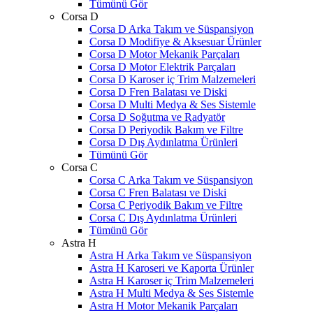
Tümünü Gör
Corsa D
Corsa D Arka Takım ve Süspansiyon
Corsa D Modifiye & Aksesuar Ürünler
Corsa D Motor Mekanik Parçaları
Corsa D Motor Elektrik Parçaları
Corsa D Karoser iç Trim Malzemeleri
Corsa D Fren Balatası ve Diski
Corsa D Multi Medya & Ses Sistemle
Corsa D Soğutma ve Radyatör
Corsa D Periyodik Bakım ve Filtre
Corsa D Dış Aydınlatma Ürünleri
Tümünü Gör
Corsa C
Corsa C Arka Takım ve Süspansiyon
Corsa C Fren Balatası ve Diski
Corsa C Periyodik Bakım ve Filtre
Corsa C Dış Aydınlatma Ürünleri
Tümünü Gör
Astra H
Astra H Arka Takım ve Süspansiyon
Astra H Karoseri ve Kaporta Ürünler
Astra H Karoser iç Trim Malzemeleri
Astra H Multi Medya & Ses Sistemle
Astra H Motor Mekanik Parçaları