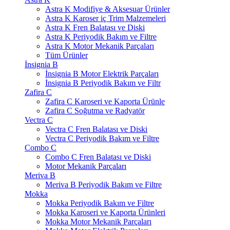
Astra K Modifiye & Aksesuar Ürünler
Astra K Karoser iç Trim Malzemeleri
Astra K Fren Balatası ve Diski
Astra K Periyodik Bakım ve Filtre
Astra K Motor Mekanik Parçaları
Tüm Ürünler
İnsignia B
İnsignia B Motor Elektrik Parçaları
İnsignia B Periyodik Bakım ve Filtr
Zafira C
Zafira C Karoseri ve Kaporta Ürünle
Zafira C Soğutma ve Radyatör
Vectra C
Vectra C Fren Balatası ve Diski
Vectra C Periyodik Bakım ve Filtre
Combo C
Combo C Fren Balatası ve Diski
Motor Mekanik Parçaları
Meriva B
Meriva B Periyodik Bakım ve Filtre
Mokka
Mokka Periyodik Bakım ve Filtre
Mokka Karoseri ve Kaporta Ürünleri
Mokka Motor Mekanik Parçaları