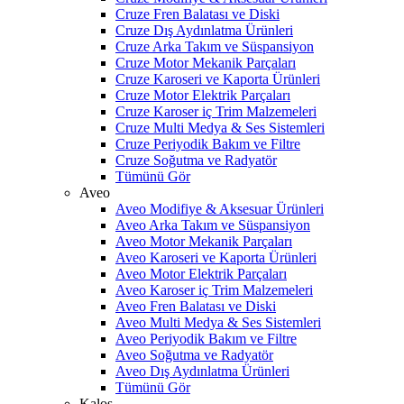
Cruze Fren Balatası ve Diski
Cruze Dış Aydınlatma Ürünleri
Cruze Arka Takım ve Süspansiyon
Cruze Motor Mekanik Parçaları
Cruze Karoseri ve Kaporta Ürünleri
Cruze Motor Elektrik Parçaları
Cruze Karoser iç Trim Malzemeleri
Cruze Multi Medya & Ses Sistemleri
Cruze Periyodik Bakım ve Filtre
Cruze Soğutma ve Radyatör
Tümünü Gör
Aveo
Aveo Modifiye & Aksesuar Ürünleri
Aveo Arka Takım ve Süspansiyon
Aveo Motor Mekanik Parçaları
Aveo Karoseri ve Kaporta Ürünleri
Aveo Motor Elektrik Parçaları
Aveo Karoser iç Trim Malzemeleri
Aveo Fren Balatası ve Diski
Aveo Multi Medya & Ses Sistemleri
Aveo Periyodik Bakım ve Filtre
Aveo Soğutma ve Radyatör
Aveo Dış Aydınlatma Ürünleri
Tümünü Gör
Kalos