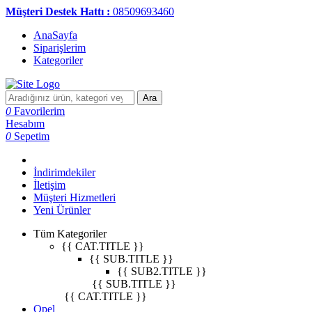
Müşteri Destek Hattı :
08509693460
AnaSayfa
Siparişlerim
Kategoriler
Ara
0
Favorilerim
Hesabım
0
Sepetim
İndirimdekiler
İletişim
Müşteri Hizmetleri
Yeni Ürünler
Tüm Kategoriler
{{ CAT.TITLE }}
{{ SUB.TITLE }}
{{ SUB2.TITLE }}
{{ SUB.TITLE }}
{{ CAT.TITLE }}
Opel