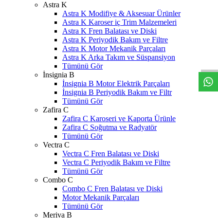
Astra K
Astra K Modifiye & Aksesuar Ürünler
Astra K Karoser iç Trim Malzemeleri
Astra K Fren Balatası ve Diski
Astra K Periyodik Bakım ve Filtre
W
h
t
s
a
p
p
D
e
s
t
e
H
a
t
t
Astra K Motor Mekanik Parçaları
Astra K Arka Takım ve Süspansiyon
Tümünü Gör
İnsignia B
İnsignia B Motor Elektrik Parçaları
İnsignia B Periyodik Bakım ve Filtr
Tümünü Gör
Zafira C
Zafira C Karoseri ve Kaporta Ürünle
Zafira C Soğutma ve Radyatör
Tümünü Gör
Vectra C
Vectra C Fren Balatası ve Diski
Vectra C Periyodik Bakım ve Filtre
Tümünü Gör
Combo C
Combo C Fren Balatası ve Diski
Motor Mekanik Parçaları
Tümünü Gör
Meriva B