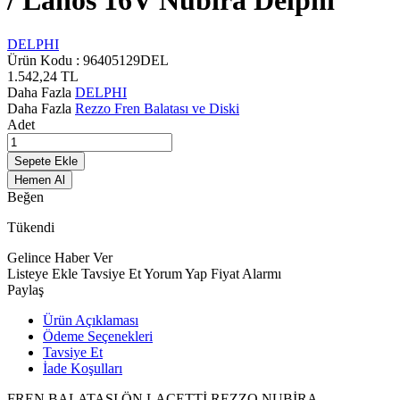
/ Lanos 16V Nubıra Delphi
DELPHI
Ürün Kodu :
96405129DEL
1.542,24
TL
Daha Fazla
DELPHI
Daha Fazla
Rezzo Fren Balatası ve Diski
Adet
Sepete Ekle
Hemen Al
Beğen
Tükendi
Gelince Haber Ver
Listeye Ekle
Tavsiye Et
Yorum Yap
Fiyat Alarmı
Paylaş
Ürün Açıklaması
Ödeme Seçenekleri
Tavsiye Et
İade Koşulları
FREN BALATASI ÖN LACETTİ REZZO NUBİRA