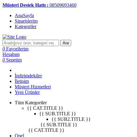
Müşteri Destek Hattı :
08509693460
AnaSayfa
Siparişlerim
Kategoriler
Ara
0
Favorilerim
Hesabım
0
Sepetim
İndirimdekiler
İletişim
Müşteri Hizmetleri
Yeni Ürünler
Tüm Kategoriler
{{ CAT.TITLE }}
{{ SUB.TITLE }}
{{ SUB2.TITLE }}
{{ SUB.TITLE }}
{{ CAT.TITLE }}
Opel