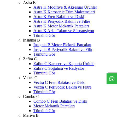
Astra K
Astra K Modifiye & Aksesuar Ürünler
Astra K Karoser iç Trim Malzemeleri
Astra K Fren Balatası ve Diski
Astra K Periyodik Bakım ve Filtre
Astra K Motor Mekanik Parçaları
Astra K Arka Takım ve Süspansiyon
Tümünü Gör
İnsignia B
İnsignia B Motor Elektrik Parçaları
İnsignia B Periyodik Bakım ve Filtr
Tümünü Gör
W
h
t
s
a
p
p
D
e
s
t
e
H
a
t
t
Zafira C
Zafira C Karoseri ve Kaporta Ürünle
Zafira C Soğutma ve Radyatör
Tümünü Gör
Vectra C
Vectra C Fren Balatası ve Diski
Vectra C Periyodik Bakım ve Filtre
Tümünü Gör
Combo C
Combo C Fren Balatası ve Diski
Motor Mekanik Parçaları
Tümünü Gör
Meriva B