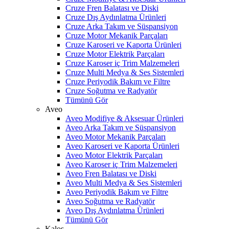
Cruze Fren Balatası ve Diski
Cruze Dış Aydınlatma Ürünleri
Cruze Arka Takım ve Süspansiyon
Cruze Motor Mekanik Parçaları
Cruze Karoseri ve Kaporta Ürünleri
Cruze Motor Elektrik Parçaları
Cruze Karoser iç Trim Malzemeleri
Cruze Multi Medya & Ses Sistemleri
Cruze Periyodik Bakım ve Filtre
Cruze Soğutma ve Radyatör
Tümünü Gör
Aveo
Aveo Modifiye & Aksesuar Ürünleri
Aveo Arka Takım ve Süspansiyon
Aveo Motor Mekanik Parçaları
Aveo Karoseri ve Kaporta Ürünleri
Aveo Motor Elektrik Parçaları
Aveo Karoser iç Trim Malzemeleri
Aveo Fren Balatası ve Diski
Aveo Multi Medya & Ses Sistemleri
Aveo Periyodik Bakım ve Filtre
Aveo Soğutma ve Radyatör
Aveo Dış Aydınlatma Ürünleri
Tümünü Gör
Kalos