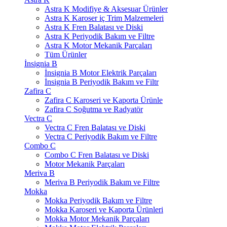
Astra K Modifiye & Aksesuar Ürünler
Astra K Karoser iç Trim Malzemeleri
Astra K Fren Balatası ve Diski
Astra K Periyodik Bakım ve Filtre
Astra K Motor Mekanik Parçaları
Tüm Ürünler
İnsignia B
İnsignia B Motor Elektrik Parçaları
İnsignia B Periyodik Bakım ve Filtr
Zafira C
Zafira C Karoseri ve Kaporta Ürünle
Zafira C Soğutma ve Radyatör
Vectra C
Vectra C Fren Balatası ve Diski
Vectra C Periyodik Bakım ve Filtre
Combo C
Combo C Fren Balatası ve Diski
Motor Mekanik Parçaları
Meriva B
Meriva B Periyodik Bakım ve Filtre
Mokka
Mokka Periyodik Bakım ve Filtre
Mokka Karoseri ve Kaporta Ürünleri
Mokka Motor Mekanik Parçaları