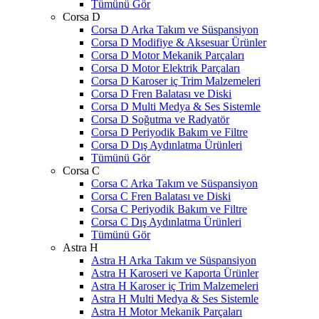
Tümünü Gör
Corsa D
Corsa D Arka Takım ve Süspansiyon
Corsa D Modifiye & Aksesuar Ürünler
Corsa D Motor Mekanik Parçaları
Corsa D Motor Elektrik Parçaları
Corsa D Karoser iç Trim Malzemeleri
Corsa D Fren Balatası ve Diski
Corsa D Multi Medya & Ses Sistemle
Corsa D Soğutma ve Radyatör
Corsa D Periyodik Bakım ve Filtre
Corsa D Dış Aydınlatma Ürünleri
Tümünü Gör
Corsa C
Corsa C Arka Takım ve Süspansiyon
Corsa C Fren Balatası ve Diski
Corsa C Periyodik Bakım ve Filtre
Corsa C Dış Aydınlatma Ürünleri
Tümünü Gör
Astra H
Astra H Arka Takım ve Süspansiyon
Astra H Karoseri ve Kaporta Ürünler
Astra H Karoser iç Trim Malzemeleri
Astra H Multi Medya & Ses Sistemle
Astra H Motor Mekanik Parçaları