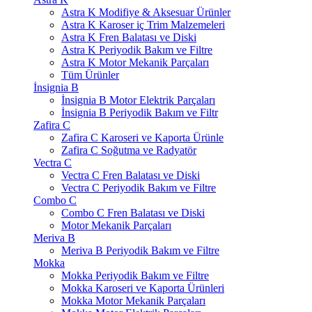
Astra K Modifiye & Aksesuar Ürünler
Astra K Karoser iç Trim Malzemeleri
Astra K Fren Balatası ve Diski
Astra K Periyodik Bakım ve Filtre
Astra K Motor Mekanik Parçaları
Tüm Ürünler
İnsignia B
İnsignia B Motor Elektrik Parçaları
İnsignia B Periyodik Bakım ve Filtr
Zafira C
Zafira C Karoseri ve Kaporta Ürünle
Zafira C Soğutma ve Radyatör
Vectra C
Vectra C Fren Balatası ve Diski
Vectra C Periyodik Bakım ve Filtre
Combo C
Combo C Fren Balatası ve Diski
Motor Mekanik Parçaları
Meriva B
Meriva B Periyodik Bakım ve Filtre
Mokka
Mokka Periyodik Bakım ve Filtre
Mokka Karoseri ve Kaporta Ürünleri
Mokka Motor Mekanik Parçaları