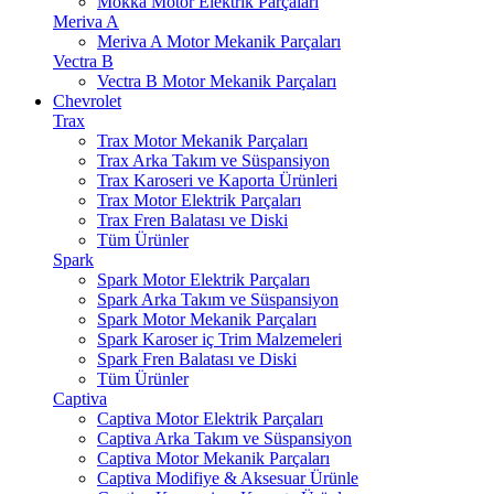
Mokka Motor Elektrik Parçaları
Meriva A
Meriva A Motor Mekanik Parçaları
Vectra B
Vectra B Motor Mekanik Parçaları
Chevrolet
Trax
Trax Motor Mekanik Parçaları
Trax Arka Takım ve Süspansiyon
Trax Karoseri ve Kaporta Ürünleri
Trax Motor Elektrik Parçaları
Trax Fren Balatası ve Diski
Tüm Ürünler
Spark
Spark Motor Elektrik Parçaları
Spark Arka Takım ve Süspansiyon
Spark Motor Mekanik Parçaları
Spark Karoser iç Trim Malzemeleri
Spark Fren Balatası ve Diski
Tüm Ürünler
Captiva
Captiva Motor Elektrik Parçaları
Captiva Arka Takım ve Süspansiyon
Captiva Motor Mekanik Parçaları
Captiva Modifiye & Aksesuar Ürünle