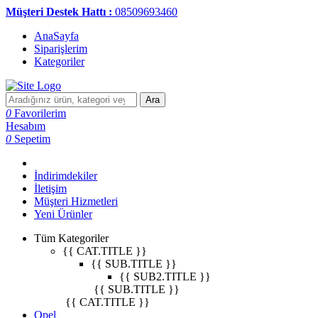
Müşteri Destek Hattı :
08509693460
AnaSayfa
Siparişlerim
Kategoriler
Ara
0
Favorilerim
Hesabım
0
Sepetim
İndirimdekiler
İletişim
Müşteri Hizmetleri
Yeni Ürünler
Tüm Kategoriler
{{ CAT.TITLE }}
{{ SUB.TITLE }}
{{ SUB2.TITLE }}
{{ SUB.TITLE }}
{{ CAT.TITLE }}
Opel