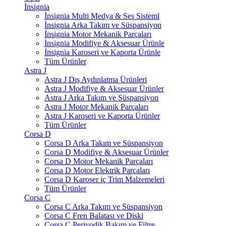
İnsignia
İnsignia Multi Medya & Ses Sisteml
İnsignia Arka Takım ve Süspansiyon
İnsignia Motor Mekanik Parçaları
İnsignia Modifiye & Aksesuar Ürünle
İnsignia Karoseri ve Kaporta Ürünle
Tüm Ürünler
Astra J
Astra J Dış Aydınlatma Ürünleri
Astra J Modifiye & Aksesuar Ürünler
Astra J Arka Takım ve Süspansiyon
Astra J Motor Mekanik Parçaları
Astra J Karoseri ve Kaporta Ürünler
Tüm Ürünler
Corsa D
Corsa D Arka Takım ve Süspansiyon
Corsa D Modifiye & Aksesuar Ürünler
Corsa D Motor Mekanik Parçaları
Corsa D Motor Elektrik Parçaları
Corsa D Karoser iç Trim Malzemeleri
Tüm Ürünler
Corsa C
Corsa C Arka Takım ve Süspansiyon
Corsa C Fren Balatası ve Diski
Corsa C Periyodik Bakım ve Filtre