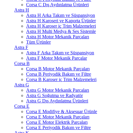
Corsa C Dış Aydınlatma Ürünleri
Astra H
Astra H Arka Takım ve Süspansiyon
Astra H Karoseri ve Kaporta Ürünler
Astra H Karoser iç Trim Malzemeleri
Astra H Multi Medya & Ses Sistemle
Astra H Motor Mekanik Parçaları
Tüm Ürünler
Astra F
Astra F Arka Takım ve Süspansiyon
Astra F Motor Mekanik Parçalar
Corsa B
Corsa B Motor Mekanik Parçaları
Corsa B Periyodik Bakım ve Filtre
Corsa B Karoser iç Trim Malzemeleri
Astra G
Astra G Motor Mekanik Parçaları
Astra G Soğutma ve Radyatör
Astra G Dış Aydınlatma Ürünleri
Corsa E
Corsa E Modifiye & Aksesuar Ürünle
Corsa E Motor Mekanik Parçaları
Corsa E Motor Elektrik Parçaları
Corsa E Periyodik Bakım ve Filtre
Astra K