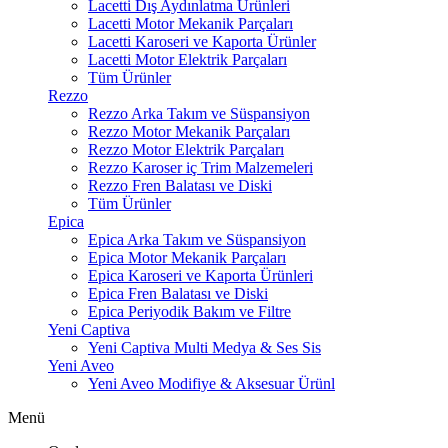
Lacetti Dış Aydınlatma Ürünleri
Lacetti Motor Mekanik Parçaları
Lacetti Karoseri ve Kaporta Ürünler
Lacetti Motor Elektrik Parçaları
Tüm Ürünler
Rezzo
Rezzo Arka Takım ve Süspansiyon
Rezzo Motor Mekanik Parçaları
Rezzo Motor Elektrik Parçaları
Rezzo Karoser iç Trim Malzemeleri
Rezzo Fren Balatası ve Diski
Tüm Ürünler
Epica
Epica Arka Takım ve Süspansiyon
Epica Motor Mekanik Parçaları
Epica Karoseri ve Kaporta Ürünleri
Epica Fren Balatası ve Diski
Epica Periyodik Bakım ve Filtre
Yeni Captiva
Yeni Captiva Multi Medya & Ses Sis
Yeni Aveo
Yeni Aveo Modifiye & Aksesuar Ürünl
Menü