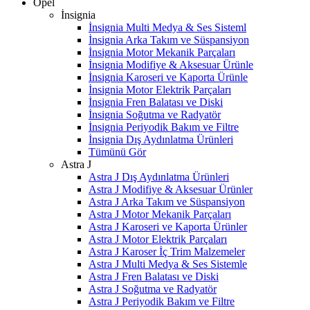
Opel
İnsignia
İnsignia Multi Medya & Ses Sisteml
İnsignia Arka Takım ve Süspansiyon
İnsignia Motor Mekanik Parçaları
İnsignia Modifiye & Aksesuar Ürünle
İnsignia Karoseri ve Kaporta Ürünle
İnsignia Motor Elektrik Parçaları
İnsignia Fren Balatası ve Diski
İnsignia Soğutma ve Radyatör
İnsignia Periyodik Bakım ve Filtre
İnsignia Dış Aydınlatma Ürünleri
Tümünü Gör
Astra J
Astra J Dış Aydınlatma Ürünleri
Astra J Modifiye & Aksesuar Ürünler
Astra J Arka Takım ve Süspansiyon
Astra J Motor Mekanik Parçaları
Astra J Karoseri ve Kaporta Ürünler
Astra J Motor Elektrik Parçaları
Astra J Karoser İç Trim Malzemeler
Astra J Multi Medya & Ses Sistemle
Astra J Fren Balatası ve Diski
Astra J Soğutma ve Radyatör
Astra J Periyodik Bakım ve Filtre