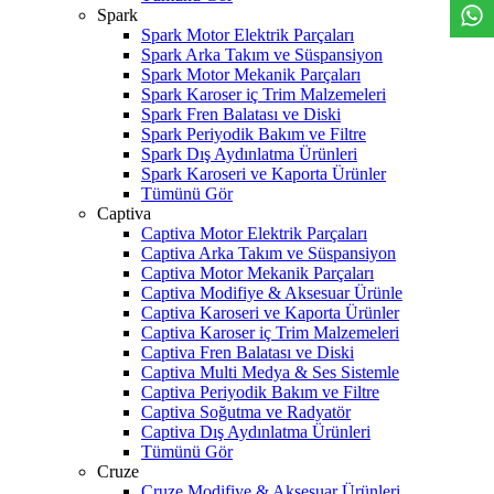
Spark
Spark Motor Elektrik Parçaları
Spark Arka Takım ve Süspansiyon
Spark Motor Mekanik Parçaları
Spark Karoser iç Trim Malzemeleri
Spark Fren Balatası ve Diski
Spark Periyodik Bakım ve Filtre
Spark Dış Aydınlatma Ürünleri
Spark Karoseri ve Kaporta Ürünler
Tümünü Gör
Captiva
Captiva Motor Elektrik Parçaları
Captiva Arka Takım ve Süspansiyon
Captiva Motor Mekanik Parçaları
Captiva Modifiye & Aksesuar Ürünle
Captiva Karoseri ve Kaporta Ürünler
Captiva Karoser iç Trim Malzemeleri
Captiva Fren Balatası ve Diski
Captiva Multi Medya & Ses Sistemle
Captiva Periyodik Bakım ve Filtre
Captiva Soğutma ve Radyatör
Captiva Dış Aydınlatma Ürünleri
Tümünü Gör
Cruze
Cruze Modifiye & Aksesuar Ürünleri