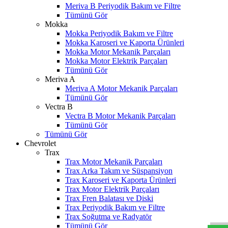
Meriva B Periyodik Bakım ve Filtre
Tümünü Gör
Mokka
Mokka Periyodik Bakım ve Filtre
Mokka Karoseri ve Kaporta Ürünleri
Mokka Motor Mekanik Parçaları
Mokka Motor Elektrik Parçaları
Tümünü Gör
Meriva A
Meriva A Motor Mekanik Parçaları
Tümünü Gör
Vectra B
Vectra B Motor Mekanik Parçaları
Tümünü Gör
Tümünü Gör
Chevrolet
Trax
Trax Motor Mekanik Parçaları
Trax Arka Takım ve Süspansiyon
Trax Karoseri ve Kaporta Ürünleri
Trax Motor Elektrik Parçaları
W
h
t
s
a
p
p
D
e
s
t
e
H
a
t
t
Trax Fren Balatası ve Diski
Trax Periyodik Bakım ve Filtre
Trax Soğutma ve Radyatör
Tümünü Gör