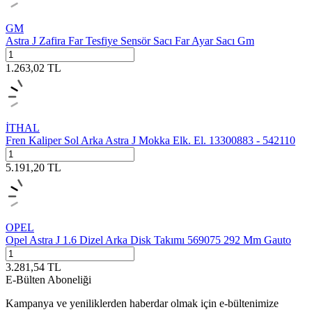
GM
Astra J Zafira Far Tesfiye Sensör Sacı Far Ayar Sacı Gm
1.263,02
TL
İTHAL
Fren Kaliper Sol Arka Astra J Mokka Elk. El. 13300883 - 542110
5.191,20
TL
OPEL
Opel Astra J 1.6 Dizel Arka Disk Takımı 569075 292 Mm Gauto
3.281,54
TL
E-Bülten Aboneliği
Kampanya ve yeniliklerden haberdar olmak için e-bültenimize