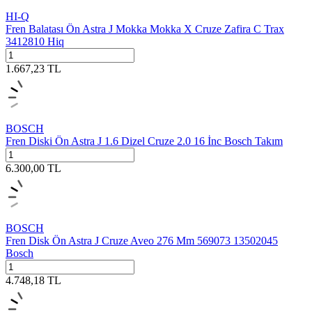
HI-Q
Fren Balatası Ön Astra J Mokka Mokka X Cruze Zafira C Trax
3412810 Hiq
1.667,23
TL
BOSCH
Fren Diski Ön Astra J 1.6 Dizel Cruze 2.0 16 İnc Bosch Takım
6.300,00
TL
BOSCH
Fren Disk Ön Astra J Cruze Aveo 276 Mm 569073 13502045
Bosch
4.748,18
TL