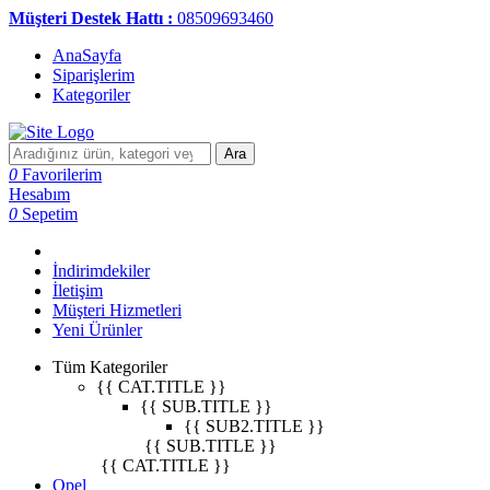
Müşteri Destek Hattı :
08509693460
AnaSayfa
Siparişlerim
Kategoriler
Ara
0
Favorilerim
Hesabım
0
Sepetim
İndirimdekiler
İletişim
Müşteri Hizmetleri
Yeni Ürünler
Tüm Kategoriler
{{ CAT.TITLE }}
{{ SUB.TITLE }}
{{ SUB2.TITLE }}
{{ SUB.TITLE }}
{{ CAT.TITLE }}
Opel