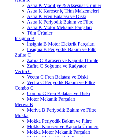
Astra K Modifiye & Aksesuar Ürünler
Astra K Karoser iç Trim Malzemeleri
Astra K Fren Balatası ve Diski
Astra K Periyodik Bakım ve Filtre
Astra K Motor Mekanik Parçaları
Tüm Ürünler
İnsignia B
İnsignia B Motor Elektrik Parçaları
İnsignia B Periyodik Bakım ve Filtr
Zafira C
Zafira C Karoseri ve Kaporta Ürünle
Zafira C Soğutma ve Radyatör
Vectra C
Vectra C Fren Balatası ve Diski
Vectra C Periyodik Bakım ve Filtre
Combo C
Combo C Fren Balatası ve Diski
Motor Mekanik Parçaları
Meriva B
Meriva B Periyodik Bakım ve Filtre
Mokka
Mokka Periyodik Bakım ve Filtre
Mokka Karoseri ve Kaporta Ürünleri
Mokka Motor Mekanik Parçaları