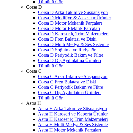
Tümünü Gör
Corsa D
Corsa D Arka Takım ve Süspansiyon
Corsa D Modifiye & Aksesuar Ürünler
Corsa D Motor Mekanik Parçaları
Corsa D Motor Elektrik Parçaları
Corsa D Karoser iç Trim Malzemeleri
Corsa D Fren Balatası ve Diski
Corsa D Multi Medya & Ses Sistemle
Corsa D Soğutma ve Radyatör
Corsa D Periyodik Bakım ve Filtre
Corsa D Dış Aydınlatma Ürünleri
Tümünü Gör
Corsa C
Corsa C Arka Takım ve Süspansiyon
Corsa C Fren Balatası ve Diski
Corsa C Periyodik Bakım ve Filtre
Corsa C Dış Aydınlatma Ürünleri
Tümünü Gör
Astra H
Astra H Arka Takım ve Süspansiyon
Astra H Karoseri ve Kaporta Ürünler
Astra H Karoser iç Trim Malzemeleri
Astra H Multi Medya & Ses Sistemle
Astra H Motor Mekanik Parçaları