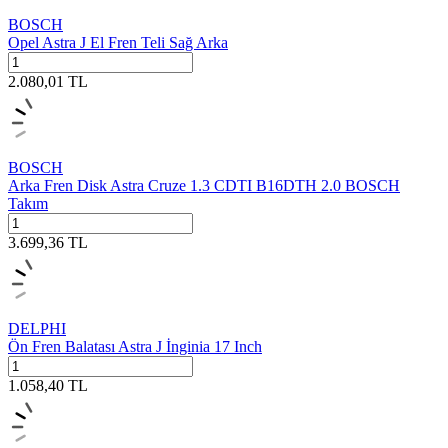
BOSCH
Opel Astra J El Fren Teli Sağ Arka
2.080,01
TL
BOSCH
Arka Fren Disk Astra Cruze 1.3 CDTI B16DTH 2.0 BOSCH
Takım
3.699,36
TL
DELPHI
Ön Fren Balatası Astra J İnginia 17 Inch
1.058,40
TL