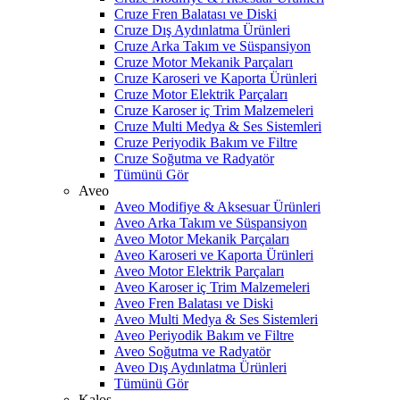
Cruze Fren Balatası ve Diski
Cruze Dış Aydınlatma Ürünleri
Cruze Arka Takım ve Süspansiyon
Cruze Motor Mekanik Parçaları
Cruze Karoseri ve Kaporta Ürünleri
Cruze Motor Elektrik Parçaları
Cruze Karoser iç Trim Malzemeleri
Cruze Multi Medya & Ses Sistemleri
Cruze Periyodik Bakım ve Filtre
Cruze Soğutma ve Radyatör
Tümünü Gör
Aveo
Aveo Modifiye & Aksesuar Ürünleri
Aveo Arka Takım ve Süspansiyon
Aveo Motor Mekanik Parçaları
Aveo Karoseri ve Kaporta Ürünleri
Aveo Motor Elektrik Parçaları
Aveo Karoser iç Trim Malzemeleri
Aveo Fren Balatası ve Diski
Aveo Multi Medya & Ses Sistemleri
Aveo Periyodik Bakım ve Filtre
Aveo Soğutma ve Radyatör
Aveo Dış Aydınlatma Ürünleri
Tümünü Gör
Kalos