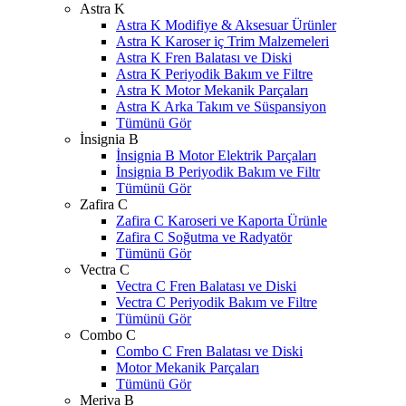
Astra K
Astra K Modifiye & Aksesuar Ürünler
Astra K Karoser iç Trim Malzemeleri
Astra K Fren Balatası ve Diski
Astra K Periyodik Bakım ve Filtre
Astra K Motor Mekanik Parçaları
Astra K Arka Takım ve Süspansiyon
Tümünü Gör
İnsignia B
İnsignia B Motor Elektrik Parçaları
İnsignia B Periyodik Bakım ve Filtr
Tümünü Gör
Zafira C
Zafira C Karoseri ve Kaporta Ürünle
Zafira C Soğutma ve Radyatör
Tümünü Gör
Vectra C
Vectra C Fren Balatası ve Diski
Vectra C Periyodik Bakım ve Filtre
Tümünü Gör
Combo C
Combo C Fren Balatası ve Diski
Motor Mekanik Parçaları
Tümünü Gör
Meriva B