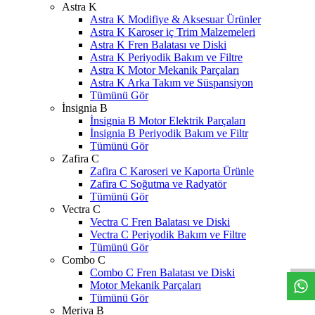
Astra K
Astra K Modifiye & Aksesuar Ürünler
Astra K Karoser iç Trim Malzemeleri
Astra K Fren Balatası ve Diski
Astra K Periyodik Bakım ve Filtre
Astra K Motor Mekanik Parçaları
Astra K Arka Takım ve Süspansiyon
Tümünü Gör
İnsignia B
İnsignia B Motor Elektrik Parçaları
İnsignia B Periyodik Bakım ve Filtr
Tümünü Gör
Zafira C
Zafira C Karoseri ve Kaporta Ürünle
Zafira C Soğutma ve Radyatör
Tümünü Gör
Vectra C
Vectra C Fren Balatası ve Diski
W
h
t
s
a
p
p
D
e
s
t
e
H
a
t
t
Vectra C Periyodik Bakım ve Filtre
Tümünü Gör
Combo C
Combo C Fren Balatası ve Diski
Motor Mekanik Parçaları
Tümünü Gör
Meriva B