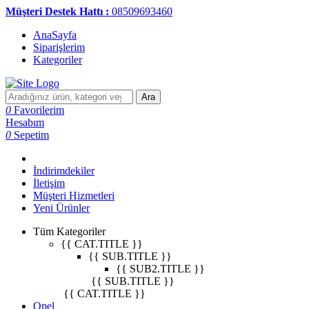
Müşteri Destek Hattı :
08509693460
AnaSayfa
Siparişlerim
Kategoriler
Ara
0
Favorilerim
Hesabım
0
Sepetim
İndirimdekiler
İletişim
Müşteri Hizmetleri
Yeni Ürünler
Tüm Kategoriler
{{ CAT.TITLE }}
{{ SUB.TITLE }}
{{ SUB2.TITLE }}
{{ SUB.TITLE }}
{{ CAT.TITLE }}
Opel