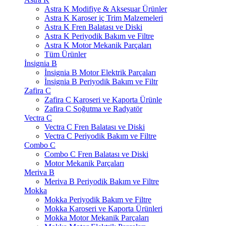
Astra K Modifiye & Aksesuar Ürünler
Astra K Karoser iç Trim Malzemeleri
Astra K Fren Balatası ve Diski
Astra K Periyodik Bakım ve Filtre
Astra K Motor Mekanik Parçaları
Tüm Ürünler
İnsignia B
İnsignia B Motor Elektrik Parçaları
İnsignia B Periyodik Bakım ve Filtr
Zafira C
Zafira C Karoseri ve Kaporta Ürünle
Zafira C Soğutma ve Radyatör
Vectra C
Vectra C Fren Balatası ve Diski
Vectra C Periyodik Bakım ve Filtre
Combo C
Combo C Fren Balatası ve Diski
Motor Mekanik Parçaları
Meriva B
Meriva B Periyodik Bakım ve Filtre
Mokka
Mokka Periyodik Bakım ve Filtre
Mokka Karoseri ve Kaporta Ürünleri
Mokka Motor Mekanik Parçaları