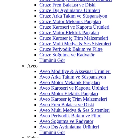
Cruze Fren Balatası ve Diski
Cruze Dış Aydınlatma Ürünleri
Cruze Arka Takım ve Süspansiyon
Cruze Motor Mekanik Parçaları
Cruze Karoseri ve Kaporta Ürünleri
Cruze Motor Elektrik Parçaları
Cruze Karoser iç Trim Malzemeleri
Cruze Multi Medya & Ses Sistemleri
Cruze Periyodik Bakım ve Filtre
Cruze Soğutma ve Radyatör
Tümünü Gör
Aveo
Aveo Modifiye & Aksesuar Ürünleri
Aveo Arka Takım ve Süspansiyon
Aveo Motor Mekanik Parçaları
Aveo Karoseri ve Kaporta Ürünleri
Aveo Motor Elektrik Parçaları
Aveo Karoser iç Trim Malzemeleri
Aveo Fren Balatası ve Diski
Aveo Multi Medya & Ses Sistemleri
Aveo Periyodik Bakım ve Filtre
Aveo Soğutma ve Radyatör
Aveo Dış Aydınlatma Ürünleri
Tümünü Gör
Kalos