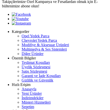
Takipçilerimize Özel Kampanya ve Fırsatlardan olmak için E-
bültenimize abone olun!
Kategoriler
Opel Yedek Parça
Chevrolet Yedek Parça
Modifiye & Aksesuar Ürünleri
Multimedya & Ses Sistemleri
Diğer Ürünler
Önemli Bilgiler
Teslimat Koşulları
Üyelik Sözleşmesi
Satış Sözleşmesi
Garanti ve İade Koşulları
Gizlilik ve Güvenlik
Hızlı Erişim
Anasayfa
Yeni Ürünler
İndirimdekiler
Müşteri Hizmetleri
Sepetim