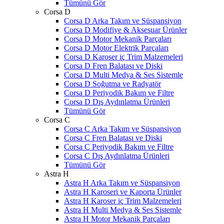
Tümünü Gör
Corsa D
Corsa D Arka Takım ve Süspansiyon
Corsa D Modifiye & Aksesuar Ürünler
Corsa D Motor Mekanik Parçaları
Corsa D Motor Elektrik Parçaları
Corsa D Karoser iç Trim Malzemeleri
Corsa D Fren Balatası ve Diski
Corsa D Multi Medya & Ses Sistemle
Corsa D Soğutma ve Radyatör
Corsa D Periyodik Bakım ve Filtre
Corsa D Dış Aydınlatma Ürünleri
Tümünü Gör
Corsa C
Corsa C Arka Takım ve Süspansiyon
Corsa C Fren Balatası ve Diski
Corsa C Periyodik Bakım ve Filtre
Corsa C Dış Aydınlatma Ürünleri
Tümünü Gör
Astra H
Astra H Arka Takım ve Süspansiyon
Astra H Karoseri ve Kaporta Ürünler
Astra H Karoser iç Trim Malzemeleri
Astra H Multi Medya & Ses Sistemle
Astra H Motor Mekanik Parçaları