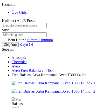
Hesabım
Üye Girişi
Kullanıcı Adı/E-Posta
Şifre
Beni Hatırla
Şifremi Unuttum
Kayıt Ol
Giriş Yap
Sepetim
Anasayfa
Chevrolet
Aveo
Aveo Fren Balatası ve Diski
Fren Balatası Arka Kampanalı Aveo T300 14 İnc