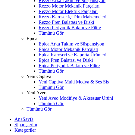
Rezzo Arka Takım ve Süspansiyon
Rezzo Motor Mekanik Parçaları
Rezzo Motor Elektrik Parçaları
Rezzo Karoser iç Trim Malzemeleri
Rezzo Fren Balatası ve Diski
Rezzo Periyodik Bakım ve Filtre
Tümünü Gör
Epica
Epica Arka Takım ve Süspansiyon
Epica Motor Mekanik Parçaları
Epica Karoseri ve Kaporta Ürünleri
Epica Fren Balatası ve Diski
Epica Periyodik Bakım ve Filtre
Tümünü Gör
Yeni Captiva
Yeni Captiva Multi Medya & Ses Sis
Tümünü Gör
Yeni Aveo
Yeni Aveo Modifiye & Aksesuar Ürünl
Tümünü Gör
Tümünü Gör
AnaSayfa
Siparişlerim
Kategoriler