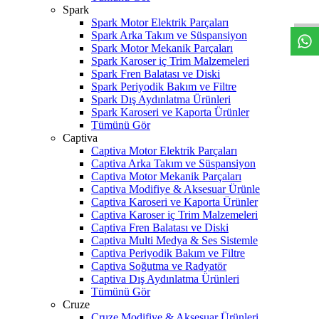
W
h
t
s
a
p
p
D
e
s
t
e
H
a
t
t
Spark
Spark Motor Elektrik Parçaları
Spark Arka Takım ve Süspansiyon
Spark Motor Mekanik Parçaları
Spark Karoser iç Trim Malzemeleri
Spark Fren Balatası ve Diski
Spark Periyodik Bakım ve Filtre
Spark Dış Aydınlatma Ürünleri
Spark Karoseri ve Kaporta Ürünler
Tümünü Gör
Captiva
Captiva Motor Elektrik Parçaları
Captiva Arka Takım ve Süspansiyon
Captiva Motor Mekanik Parçaları
Captiva Modifiye & Aksesuar Ürünle
Captiva Karoseri ve Kaporta Ürünler
Captiva Karoser iç Trim Malzemeleri
Captiva Fren Balatası ve Diski
Captiva Multi Medya & Ses Sistemle
Captiva Periyodik Bakım ve Filtre
Captiva Soğutma ve Radyatör
Captiva Dış Aydınlatma Ürünleri
Tümünü Gör
Cruze
Cruze Modifiye & Aksesuar Ürünleri