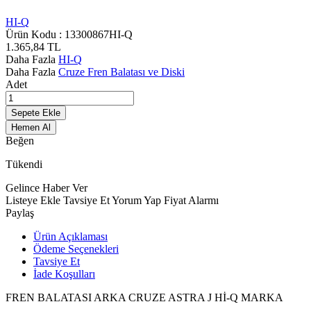
HI-Q
Ürün Kodu :
13300867HI-Q
1.365,84
TL
Daha Fazla
HI-Q
Daha Fazla
Cruze Fren Balatası ve Diski
Adet
Sepete Ekle
Hemen Al
Beğen
Tükendi
Gelince Haber Ver
Listeye Ekle
Tavsiye Et
Yorum Yap
Fiyat Alarmı
Paylaş
Ürün Açıklaması
Ödeme Seçenekleri
Tavsiye Et
İade Koşulları
FREN BALATASI ARKA CRUZE ASTRA J Hİ-Q MARKA