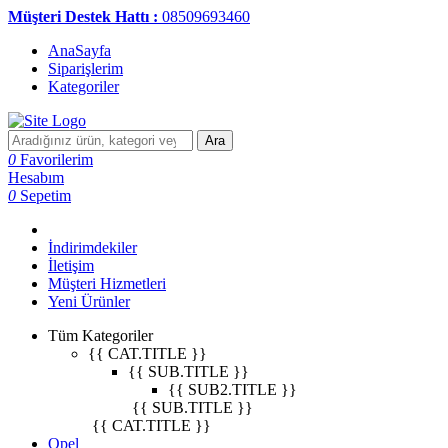
Müşteri Destek Hattı :
08509693460
AnaSayfa
Siparişlerim
Kategoriler
Ara
0
Favorilerim
Hesabım
0
Sepetim
İndirimdekiler
İletişim
Müşteri Hizmetleri
Yeni Ürünler
Tüm Kategoriler
{{ CAT.TITLE }}
{{ SUB.TITLE }}
{{ SUB2.TITLE }}
{{ SUB.TITLE }}
{{ CAT.TITLE }}
Opel