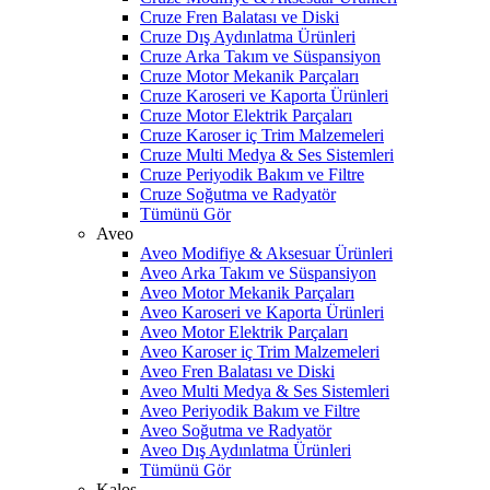
Cruze Fren Balatası ve Diski
Cruze Dış Aydınlatma Ürünleri
Cruze Arka Takım ve Süspansiyon
Cruze Motor Mekanik Parçaları
Cruze Karoseri ve Kaporta Ürünleri
Cruze Motor Elektrik Parçaları
Cruze Karoser iç Trim Malzemeleri
Cruze Multi Medya & Ses Sistemleri
Cruze Periyodik Bakım ve Filtre
Cruze Soğutma ve Radyatör
Tümünü Gör
Aveo
Aveo Modifiye & Aksesuar Ürünleri
Aveo Arka Takım ve Süspansiyon
Aveo Motor Mekanik Parçaları
Aveo Karoseri ve Kaporta Ürünleri
Aveo Motor Elektrik Parçaları
Aveo Karoser iç Trim Malzemeleri
Aveo Fren Balatası ve Diski
Aveo Multi Medya & Ses Sistemleri
Aveo Periyodik Bakım ve Filtre
Aveo Soğutma ve Radyatör
Aveo Dış Aydınlatma Ürünleri
Tümünü Gör
Kalos