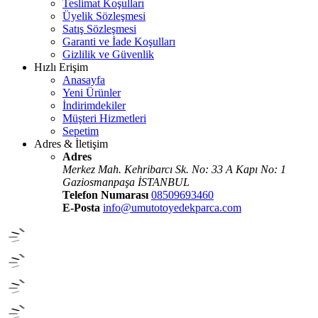
Teslimat Koşulları
Üyelik Sözleşmesi
Satış Sözleşmesi
Garanti ve İade Koşulları
Gizlilik ve Güvenlik
Hızlı Erişim
Anasayfa
Yeni Ürünler
İndirimdekiler
Müşteri Hizmetleri
Sepetim
Adres & İletişim
Adres
Merkez Mah. Kehribarcı Sk. No: 33 A Kapı No: 1
Gaziosmanpaşa İSTANBUL
Telefon Numarası
08509693460
E-Posta
info@umutotoyedekparca.com