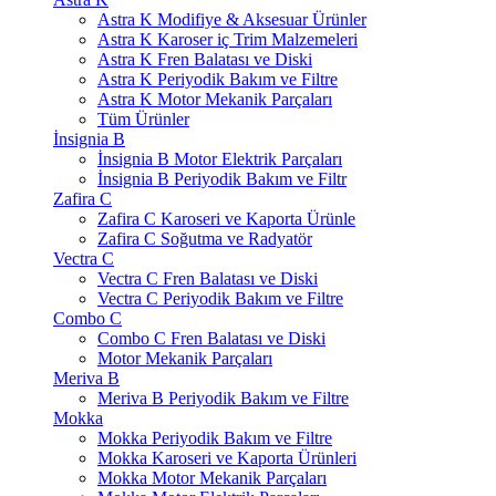
Astra K Modifiye & Aksesuar Ürünler
Astra K Karoser iç Trim Malzemeleri
Astra K Fren Balatası ve Diski
Astra K Periyodik Bakım ve Filtre
Astra K Motor Mekanik Parçaları
Tüm Ürünler
İnsignia B
İnsignia B Motor Elektrik Parçaları
İnsignia B Periyodik Bakım ve Filtr
Zafira C
Zafira C Karoseri ve Kaporta Ürünle
Zafira C Soğutma ve Radyatör
Vectra C
Vectra C Fren Balatası ve Diski
Vectra C Periyodik Bakım ve Filtre
Combo C
Combo C Fren Balatası ve Diski
Motor Mekanik Parçaları
Meriva B
Meriva B Periyodik Bakım ve Filtre
Mokka
Mokka Periyodik Bakım ve Filtre
Mokka Karoseri ve Kaporta Ürünleri
Mokka Motor Mekanik Parçaları