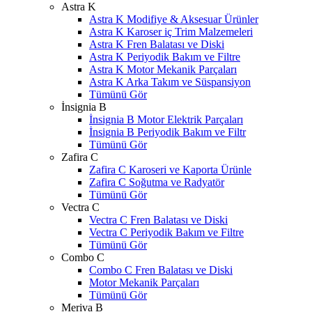
Astra K
Astra K Modifiye & Aksesuar Ürünler
Astra K Karoser iç Trim Malzemeleri
Astra K Fren Balatası ve Diski
Astra K Periyodik Bakım ve Filtre
Astra K Motor Mekanik Parçaları
Astra K Arka Takım ve Süspansiyon
Tümünü Gör
İnsignia B
İnsignia B Motor Elektrik Parçaları
İnsignia B Periyodik Bakım ve Filtr
Tümünü Gör
Zafira C
Zafira C Karoseri ve Kaporta Ürünle
Zafira C Soğutma ve Radyatör
Tümünü Gör
Vectra C
Vectra C Fren Balatası ve Diski
Vectra C Periyodik Bakım ve Filtre
Tümünü Gör
Combo C
Combo C Fren Balatası ve Diski
Motor Mekanik Parçaları
Tümünü Gör
Meriva B