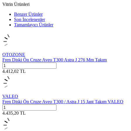
Vitrin Ürünleri
Benzer Ürünler
Son İncelenenler
Tamamlayıcı Ürünler
OTOZONE
Fren Diski Ön Cruze Aveo T300 Astra J 276 Mm Takım
4.412,02
TL
VALEO
Fren Diski Ön Cruze Aveo T300 / Astra J 15 Jant Takım VALEO
4.435,20
TL