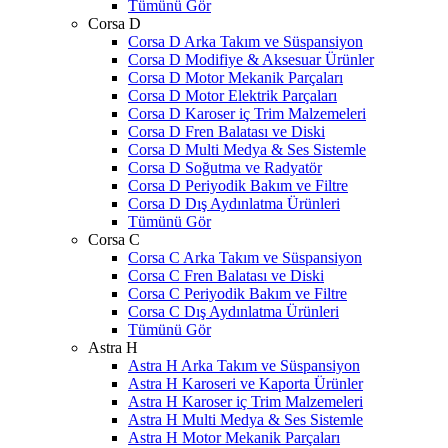
Tümünü Gör
Corsa D
Corsa D Arka Takım ve Süspansiyon
Corsa D Modifiye & Aksesuar Ürünler
Corsa D Motor Mekanik Parçaları
Corsa D Motor Elektrik Parçaları
Corsa D Karoser iç Trim Malzemeleri
Corsa D Fren Balatası ve Diski
Corsa D Multi Medya & Ses Sistemle
Corsa D Soğutma ve Radyatör
Corsa D Periyodik Bakım ve Filtre
Corsa D Dış Aydınlatma Ürünleri
Tümünü Gör
Corsa C
Corsa C Arka Takım ve Süspansiyon
Corsa C Fren Balatası ve Diski
Corsa C Periyodik Bakım ve Filtre
Corsa C Dış Aydınlatma Ürünleri
Tümünü Gör
Astra H
Astra H Arka Takım ve Süspansiyon
Astra H Karoseri ve Kaporta Ürünler
Astra H Karoser iç Trim Malzemeleri
Astra H Multi Medya & Ses Sistemle
Astra H Motor Mekanik Parçaları