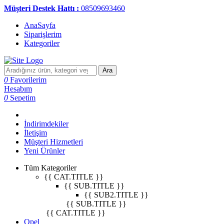
Müşteri Destek Hattı :
08509693460
AnaSayfa
Siparişlerim
Kategoriler
Ara
0
Favorilerim
Hesabım
0
Sepetim
İndirimdekiler
İletişim
Müşteri Hizmetleri
Yeni Ürünler
Tüm Kategoriler
{{ CAT.TITLE }}
{{ SUB.TITLE }}
{{ SUB2.TITLE }}
{{ SUB.TITLE }}
{{ CAT.TITLE }}
Opel