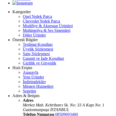
Kategoriler
Opel Yedek Parça
Chevrolet Yedek Parça
Modifiye & Aksesuar Ürünleri
Multimedya & Ses Sistemleri
Diğer Ürünler
Önemli Bilgiler
Teslimat Koşulları
Üyelik Sözleşmesi
Satış Sözleşmesi
Garanti ve İade Koşulları
Gizlilik ve Güvenlik
Hızlı Erişim
Anasayfa
Yeni Ürünler
İndirimdekiler
Müşteri Hizmetleri
Sepetim
Adres & İletişim
Adres
Merkez Mah. Kehribarcı Sk. No: 33 A Kapı No: 1
Gaziosmanpaşa İSTANBUL
Telefon Numarası
08509693460