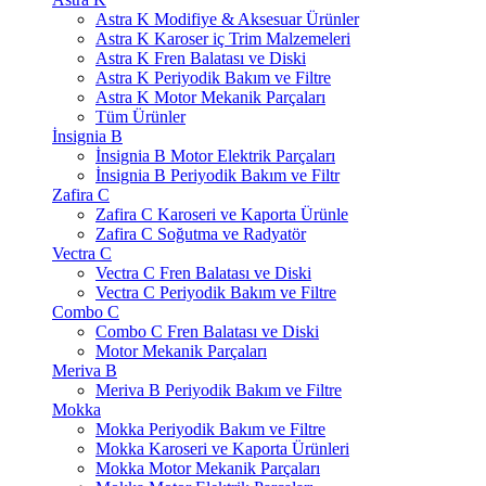
Astra K Modifiye & Aksesuar Ürünler
Astra K Karoser iç Trim Malzemeleri
Astra K Fren Balatası ve Diski
Astra K Periyodik Bakım ve Filtre
Astra K Motor Mekanik Parçaları
Tüm Ürünler
İnsignia B
İnsignia B Motor Elektrik Parçaları
İnsignia B Periyodik Bakım ve Filtr
Zafira C
Zafira C Karoseri ve Kaporta Ürünle
Zafira C Soğutma ve Radyatör
Vectra C
Vectra C Fren Balatası ve Diski
Vectra C Periyodik Bakım ve Filtre
Combo C
Combo C Fren Balatası ve Diski
Motor Mekanik Parçaları
Meriva B
Meriva B Periyodik Bakım ve Filtre
Mokka
Mokka Periyodik Bakım ve Filtre
Mokka Karoseri ve Kaporta Ürünleri
Mokka Motor Mekanik Parçaları