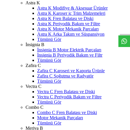
Astra K
Astra K Modifiye & Aksesuar Ürünler
Astra K Karoser iç Trim Malzemeleri
W
h
t
s
a
p
p
D
e
s
t
e
H
a
t
t
Astra K Fren Balatası ve Diski
Astra K Periyodik Bakım ve Filtre
Astra K Motor Mekanik Parçaları
Astra K Arka Takım ve Süspansiyon
Tümünü Gör
İnsignia B
İnsignia B Motor Elektrik Parçaları
İnsignia B Periyodik Bakım ve Filtr
Tümünü Gör
Zafira C
Zafira C Karoseri ve Kaporta Ürünle
Zafira C Soğutma ve Radyatör
Tümünü Gör
Vectra C
Vectra C Fren Balatası ve Diski
Vectra C Periyodik Bakım ve Filtre
Tümünü Gör
Combo C
Combo C Fren Balatası ve Diski
Motor Mekanik Parçaları
Tümünü Gör
Meriva B