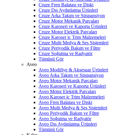
Cruze Fren Balatası ve Diski
Cruze Dış Aydınlatma Ürünleri
Cruze Arka Takım ve Süspansiyon
Cruze Motor Mekanik Parçaları
Cruze Karoseri ve Kaporta Ürünleri
Cruze Motor Elektrik Parçaları
Cruze Karoser iç Trim Malzemeleri
Cruze Multi Medya & Ses Sistemleri
Cruze Periyodik Bakım ve Filtre
Cruze Soğutma ve Radyatör
Tümünü Gör
Aveo
Aveo Modifiye & Aksesuar Ürünleri
Aveo Arka Takım ve Süspansiyon
Aveo Motor Mekanik Parçaları
Aveo Karoseri ve Kaporta Ürünleri
Aveo Motor Elektrik Parçaları
Aveo Karoser iç Trim Malzemeleri
Aveo Fren Balatası ve Diski
Aveo Multi Medya & Ses Sistemleri
Aveo Periyodik Bakım ve Filtre
Aveo Soğutma ve Radyatör
Aveo Dış Aydınlatma Ürünleri
Tümünü Gör
Kalos