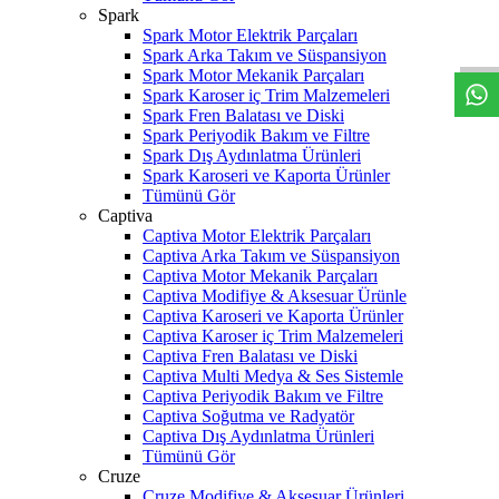
W
h
t
s
a
p
p
D
e
s
t
e
H
a
t
t
Spark
Spark Motor Elektrik Parçaları
Spark Arka Takım ve Süspansiyon
Spark Motor Mekanik Parçaları
Spark Karoser iç Trim Malzemeleri
Spark Fren Balatası ve Diski
Spark Periyodik Bakım ve Filtre
Spark Dış Aydınlatma Ürünleri
Spark Karoseri ve Kaporta Ürünler
Tümünü Gör
Captiva
Captiva Motor Elektrik Parçaları
Captiva Arka Takım ve Süspansiyon
Captiva Motor Mekanik Parçaları
Captiva Modifiye & Aksesuar Ürünle
Captiva Karoseri ve Kaporta Ürünler
Captiva Karoser iç Trim Malzemeleri
Captiva Fren Balatası ve Diski
Captiva Multi Medya & Ses Sistemle
Captiva Periyodik Bakım ve Filtre
Captiva Soğutma ve Radyatör
Captiva Dış Aydınlatma Ürünleri
Tümünü Gör
Cruze
Cruze Modifiye & Aksesuar Ürünleri