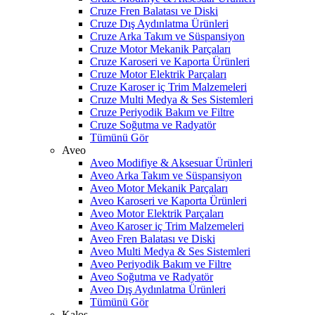
Cruze Fren Balatası ve Diski
Cruze Dış Aydınlatma Ürünleri
Cruze Arka Takım ve Süspansiyon
Cruze Motor Mekanik Parçaları
Cruze Karoseri ve Kaporta Ürünleri
Cruze Motor Elektrik Parçaları
Cruze Karoser iç Trim Malzemeleri
Cruze Multi Medya & Ses Sistemleri
Cruze Periyodik Bakım ve Filtre
Cruze Soğutma ve Radyatör
Tümünü Gör
Aveo
Aveo Modifiye & Aksesuar Ürünleri
Aveo Arka Takım ve Süspansiyon
Aveo Motor Mekanik Parçaları
Aveo Karoseri ve Kaporta Ürünleri
Aveo Motor Elektrik Parçaları
Aveo Karoser iç Trim Malzemeleri
Aveo Fren Balatası ve Diski
Aveo Multi Medya & Ses Sistemleri
Aveo Periyodik Bakım ve Filtre
Aveo Soğutma ve Radyatör
Aveo Dış Aydınlatma Ürünleri
Tümünü Gör
Kalos