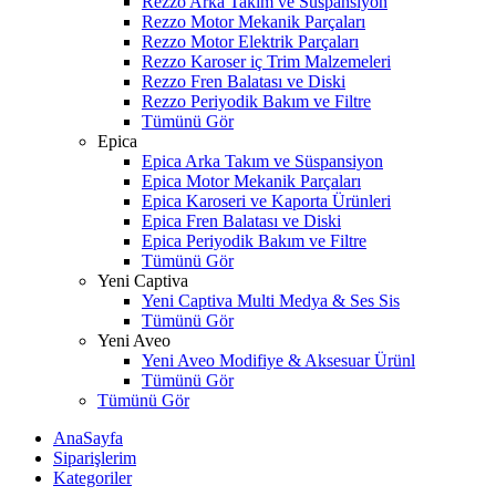
Rezzo Arka Takım ve Süspansiyon
Rezzo Motor Mekanik Parçaları
Rezzo Motor Elektrik Parçaları
Rezzo Karoser iç Trim Malzemeleri
Rezzo Fren Balatası ve Diski
Rezzo Periyodik Bakım ve Filtre
Tümünü Gör
Epica
Epica Arka Takım ve Süspansiyon
Epica Motor Mekanik Parçaları
Epica Karoseri ve Kaporta Ürünleri
Epica Fren Balatası ve Diski
Epica Periyodik Bakım ve Filtre
Tümünü Gör
Yeni Captiva
Yeni Captiva Multi Medya & Ses Sis
Tümünü Gör
Yeni Aveo
Yeni Aveo Modifiye & Aksesuar Ürünl
Tümünü Gör
Tümünü Gör
AnaSayfa
Siparişlerim
Kategoriler