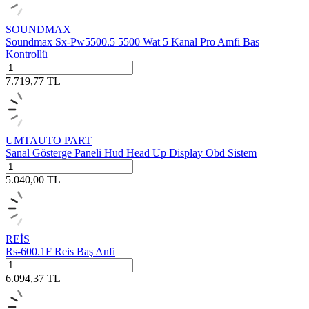
SOUNDMAX
Soundmax Sx-Pw5500.5 5500 Wat 5 Kanal Pro Amfi Bas
Kontrollü
7.719,77
TL
UMTAUTO PART
Sanal Gösterge Paneli Hud Head Up Display Obd Sistem
5.040,00
TL
REİS
Rs-600.1F Reis Baş Anfi
6.094,37
TL