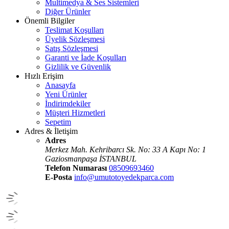
Multimedya & Ses Sistemleri
Diğer Ürünler
Önemli Bilgiler
Teslimat Koşulları
Üyelik Sözleşmesi
Satış Sözleşmesi
Garanti ve İade Koşulları
Gizlilik ve Güvenlik
Hızlı Erişim
Anasayfa
Yeni Ürünler
İndirimdekiler
Müşteri Hizmetleri
Sepetim
Adres & İletişim
Adres
Merkez Mah. Kehribarcı Sk. No: 33 A Kapı No: 1
Gaziosmanpaşa İSTANBUL
Telefon Numarası
08509693460
E-Posta
info@umutotoyedekparca.com