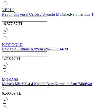
YERLI
Naviin Üniversal Carplay Uyumlu Multimedya Smartbox Tr
16.577,57
TL
NAVİGOLD
Navigold Plakalık Kamera Jcs-888/Ds-620
1.218,17
TL
MOBASS
Mobass Mb-600.4 4 Kanallı Bass Kontrollü Anfi 2400Wat
6.500,09
TL