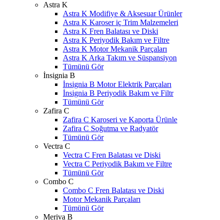
Astra K
Astra K Modifiye & Aksesuar Ürünler
Astra K Karoser iç Trim Malzemeleri
Astra K Fren Balatası ve Diski
Astra K Periyodik Bakım ve Filtre
Astra K Motor Mekanik Parçaları
Astra K Arka Takım ve Süspansiyon
Tümünü Gör
İnsignia B
İnsignia B Motor Elektrik Parçaları
İnsignia B Periyodik Bakım ve Filtr
Tümünü Gör
Zafira C
Zafira C Karoseri ve Kaporta Ürünle
Zafira C Soğutma ve Radyatör
Tümünü Gör
Vectra C
Vectra C Fren Balatası ve Diski
Vectra C Periyodik Bakım ve Filtre
Tümünü Gör
Combo C
Combo C Fren Balatası ve Diski
Motor Mekanik Parçaları
Tümünü Gör
Meriva B