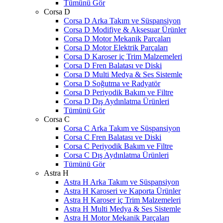
Tümünü Gör
Corsa D
Corsa D Arka Takım ve Süspansiyon
Corsa D Modifiye & Aksesuar Ürünler
Corsa D Motor Mekanik Parçaları
Corsa D Motor Elektrik Parçaları
Corsa D Karoser iç Trim Malzemeleri
Corsa D Fren Balatası ve Diski
Corsa D Multi Medya & Ses Sistemle
Corsa D Soğutma ve Radyatör
Corsa D Periyodik Bakım ve Filtre
Corsa D Dış Aydınlatma Ürünleri
Tümünü Gör
Corsa C
Corsa C Arka Takım ve Süspansiyon
Corsa C Fren Balatası ve Diski
Corsa C Periyodik Bakım ve Filtre
Corsa C Dış Aydınlatma Ürünleri
Tümünü Gör
Astra H
Astra H Arka Takım ve Süspansiyon
Astra H Karoseri ve Kaporta Ürünler
Astra H Karoser iç Trim Malzemeleri
Astra H Multi Medya & Ses Sistemle
Astra H Motor Mekanik Parçaları