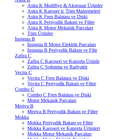
Astra K Modifiye & Aksesuar Ürünler
Astra K Karoser iç Trim Malzemeleri
Astra K Fren Balatası ve Diski
Astra K Periyodik Bakım ve Filtre
Astra K Motor Mekanik Parçaları
Tüm Ürünler
İnsignia B
İnsignia B Motor Elektrik Parçaları
İnsignia B Periyodik Bakım ve Filtr
Zafira C
Zafira C Karoseri ve Kaporta Ürünle
Zafira C Soğutma ve Radyatör
Vectra C
Vectra C Fren Balatası ve Diski
Vectra C Periyodik Bakım ve Filtre
Combo C
Combo C Fren Balatası ve Diski
Motor Mekanik Parçaları
Meriva B
Meriva B Periyodik Bakım ve Filtre
Mokka
Mokka Periyodik Bakım ve Filtre
Mokka Karoseri ve Kaporta Ürünleri
Mokka Motor Mekanik Parçaları