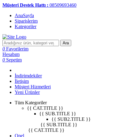
Müşteri Destek Hattı :
08509693460
AnaSayfa
Siparişlerim
Kategoriler
Ara
0
Favorilerim
Hesabım
0
Sepetim
İndirimdekiler
İletişim
Müşteri Hizmetleri
Yeni Ürünler
Tüm Kategoriler
{{ CAT.TITLE }}
{{ SUB.TITLE }}
{{ SUB2.TITLE }}
{{ SUB.TITLE }}
{{ CAT.TITLE }}
Opel