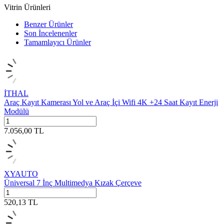
Vitrin Ürünleri
Benzer Ürünler
Son İncelenenler
Tamamlayıcı Ürünler
İTHAL
Araç Kayıt Kamerası Yol ve Araç İçi Wifi 4K +24 Saat Kayıt Enerji
Modülü
7.056,00
TL
XYAUTO
Üniversal 7 İnç Multimedya Kızak Çerçeve
520,13
TL