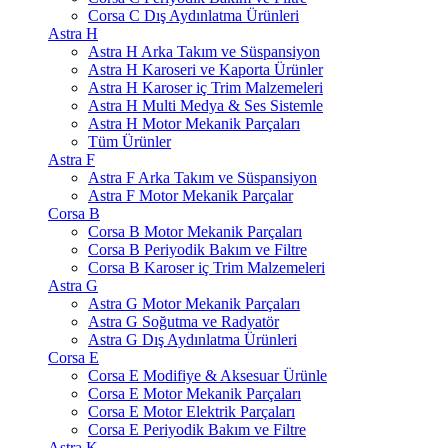
Corsa C Dış Aydınlatma Ürünleri
Astra H
Astra H Arka Takım ve Süspansiyon
Astra H Karoseri ve Kaporta Ürünler
Astra H Karoser iç Trim Malzemeleri
Astra H Multi Medya & Ses Sistemle
Astra H Motor Mekanik Parçaları
Tüm Ürünler
Astra F
Astra F Arka Takım ve Süspansiyon
Astra F Motor Mekanik Parçalar
Corsa B
Corsa B Motor Mekanik Parçaları
Corsa B Periyodik Bakım ve Filtre
Corsa B Karoser iç Trim Malzemeleri
Astra G
Astra G Motor Mekanik Parçaları
Astra G Soğutma ve Radyatör
Astra G Dış Aydınlatma Ürünleri
Corsa E
Corsa E Modifiye & Aksesuar Ürünle
Corsa E Motor Mekanik Parçaları
Corsa E Motor Elektrik Parçaları
Corsa E Periyodik Bakım ve Filtre
Astra K