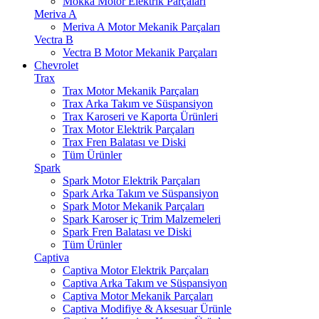
Mokka Motor Elektrik Parçaları
Meriva A
Meriva A Motor Mekanik Parçaları
Vectra B
Vectra B Motor Mekanik Parçaları
Chevrolet
Trax
Trax Motor Mekanik Parçaları
Trax Arka Takım ve Süspansiyon
Trax Karoseri ve Kaporta Ürünleri
Trax Motor Elektrik Parçaları
Trax Fren Balatası ve Diski
Tüm Ürünler
Spark
Spark Motor Elektrik Parçaları
Spark Arka Takım ve Süspansiyon
Spark Motor Mekanik Parçaları
Spark Karoser iç Trim Malzemeleri
Spark Fren Balatası ve Diski
Tüm Ürünler
Captiva
Captiva Motor Elektrik Parçaları
Captiva Arka Takım ve Süspansiyon
Captiva Motor Mekanik Parçaları
Captiva Modifiye & Aksesuar Ürünle