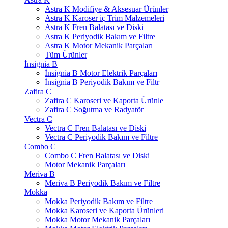
Astra K Modifiye & Aksesuar Ürünler
Astra K Karoser iç Trim Malzemeleri
Astra K Fren Balatası ve Diski
Astra K Periyodik Bakım ve Filtre
Astra K Motor Mekanik Parçaları
Tüm Ürünler
İnsignia B
İnsignia B Motor Elektrik Parçaları
İnsignia B Periyodik Bakım ve Filtr
Zafira C
Zafira C Karoseri ve Kaporta Ürünle
Zafira C Soğutma ve Radyatör
Vectra C
Vectra C Fren Balatası ve Diski
Vectra C Periyodik Bakım ve Filtre
Combo C
Combo C Fren Balatası ve Diski
Motor Mekanik Parçaları
Meriva B
Meriva B Periyodik Bakım ve Filtre
Mokka
Mokka Periyodik Bakım ve Filtre
Mokka Karoseri ve Kaporta Ürünleri
Mokka Motor Mekanik Parçaları