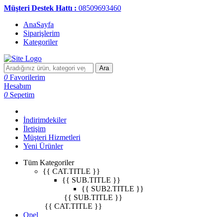
Müşteri Destek Hattı :
08509693460
AnaSayfa
Siparişlerim
Kategoriler
Ara
0
Favorilerim
Hesabım
0
Sepetim
İndirimdekiler
İletişim
Müşteri Hizmetleri
Yeni Ürünler
Tüm Kategoriler
{{ CAT.TITLE }}
{{ SUB.TITLE }}
{{ SUB2.TITLE }}
{{ SUB.TITLE }}
{{ CAT.TITLE }}
Opel