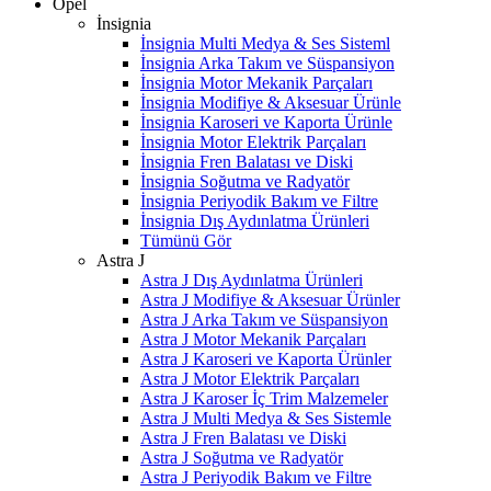
Opel
İnsignia
İnsignia Multi Medya & Ses Sisteml
İnsignia Arka Takım ve Süspansiyon
İnsignia Motor Mekanik Parçaları
İnsignia Modifiye & Aksesuar Ürünle
İnsignia Karoseri ve Kaporta Ürünle
İnsignia Motor Elektrik Parçaları
İnsignia Fren Balatası ve Diski
İnsignia Soğutma ve Radyatör
İnsignia Periyodik Bakım ve Filtre
İnsignia Dış Aydınlatma Ürünleri
Tümünü Gör
Astra J
Astra J Dış Aydınlatma Ürünleri
Astra J Modifiye & Aksesuar Ürünler
Astra J Arka Takım ve Süspansiyon
Astra J Motor Mekanik Parçaları
Astra J Karoseri ve Kaporta Ürünler
Astra J Motor Elektrik Parçaları
Astra J Karoser İç Trim Malzemeler
Astra J Multi Medya & Ses Sistemle
Astra J Fren Balatası ve Diski
Astra J Soğutma ve Radyatör
Astra J Periyodik Bakım ve Filtre