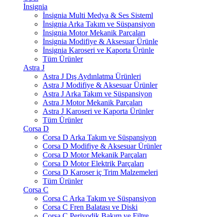
İnsignia
İnsignia Multi Medya & Ses Sisteml
İnsignia Arka Takım ve Süspansiyon
İnsignia Motor Mekanik Parçaları
İnsignia Modifiye & Aksesuar Ürünle
İnsignia Karoseri ve Kaporta Ürünle
Tüm Ürünler
Astra J
Astra J Dış Aydınlatma Ürünleri
Astra J Modifiye & Aksesuar Ürünler
Astra J Arka Takım ve Süspansiyon
Astra J Motor Mekanik Parçaları
Astra J Karoseri ve Kaporta Ürünler
Tüm Ürünler
Corsa D
Corsa D Arka Takım ve Süspansiyon
Corsa D Modifiye & Aksesuar Ürünler
Corsa D Motor Mekanik Parçaları
Corsa D Motor Elektrik Parçaları
Corsa D Karoser iç Trim Malzemeleri
Tüm Ürünler
Corsa C
Corsa C Arka Takım ve Süspansiyon
Corsa C Fren Balatası ve Diski
Corsa C Periyodik Bakım ve Filtre