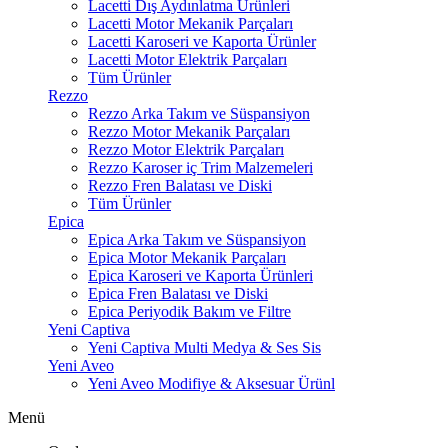
Lacetti Dış Aydınlatma Ürünleri
Lacetti Motor Mekanik Parçaları
Lacetti Karoseri ve Kaporta Ürünler
Lacetti Motor Elektrik Parçaları
Tüm Ürünler
Rezzo
Rezzo Arka Takım ve Süspansiyon
Rezzo Motor Mekanik Parçaları
Rezzo Motor Elektrik Parçaları
Rezzo Karoser iç Trim Malzemeleri
Rezzo Fren Balatası ve Diski
Tüm Ürünler
Epica
Epica Arka Takım ve Süspansiyon
Epica Motor Mekanik Parçaları
Epica Karoseri ve Kaporta Ürünleri
Epica Fren Balatası ve Diski
Epica Periyodik Bakım ve Filtre
Yeni Captiva
Yeni Captiva Multi Medya & Ses Sis
Yeni Aveo
Yeni Aveo Modifiye & Aksesuar Ürünl
Menü