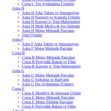
Corsa C Dış Aydınlatma Ürünleri
Astra H
Astra H Arka Takım ve Süspansiyon
Astra H Karoseri ve Kaporta Ürünler
Astra H Karoser iç Trim Malzemeleri
Astra H Multi Medya & Ses Sistemle
Astra H Motor Mekanik Parçaları
Tüm Ürünler
Astra F
Astra F Arka Takım ve Süspansiyon
Astra F Motor Mekanik Parçalar
Corsa B
Corsa B Motor Mekanik Parçaları
Corsa B Periyodik Bakım ve Filtre
Corsa B Karoser iç Trim Malzemeleri
Astra G
Astra G Motor Mekanik Parçaları
Astra G Soğutma ve Radyatör
Astra G Dış Aydınlatma Ürünleri
Corsa E
Corsa E Modifiye & Aksesuar Ürünle
Corsa E Motor Mekanik Parçaları
Corsa E Motor Elektrik Parçaları
Corsa E Periyodik Bakım ve Filtre
Astra K