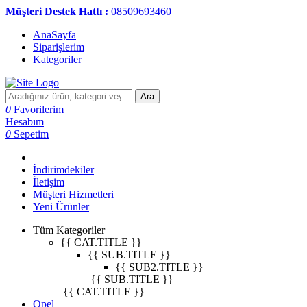
Müşteri Destek Hattı :
08509693460
AnaSayfa
Siparişlerim
Kategoriler
Ara
0
Favorilerim
Hesabım
0
Sepetim
İndirimdekiler
İletişim
Müşteri Hizmetleri
Yeni Ürünler
Tüm Kategoriler
{{ CAT.TITLE }}
{{ SUB.TITLE }}
{{ SUB2.TITLE }}
{{ SUB.TITLE }}
{{ CAT.TITLE }}
Opel