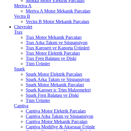
Mokka Motor Elektrik Parçaları
Meriva A
Meriva A Motor Mekanik Parçaları
Vectra B
Vectra B Motor Mekanik Parçaları
Chevrolet
Trax
Trax Motor Mekanik Parçaları
Trax Arka Takım ve Süspansiyon
Trax Karoseri ve Kaporta Ürünleri
Trax Motor Elektrik Parçaları
Trax Fren Balatası ve Diski
Tüm Ürünler
Spark
Spark Motor Elektrik Parçaları
Spark Arka Takım ve Süspansiyon
Spark Motor Mekanik Parçaları
Spark Karoser iç Trim Malzemeleri
Spark Fren Balatası ve Diski
Tüm Ürünler
Captiva
Captiva Motor Elektrik Parçaları
Captiva Arka Takım ve Süspansiyon
Captiva Motor Mekanik Parçaları
Captiva Modifiye & Aksesuar Ürünle