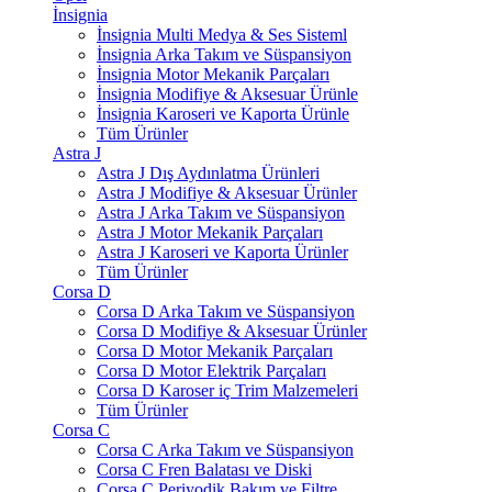
İnsignia
İnsignia Multi Medya & Ses Sisteml
İnsignia Arka Takım ve Süspansiyon
İnsignia Motor Mekanik Parçaları
İnsignia Modifiye & Aksesuar Ürünle
İnsignia Karoseri ve Kaporta Ürünle
Tüm Ürünler
Astra J
Astra J Dış Aydınlatma Ürünleri
Astra J Modifiye & Aksesuar Ürünler
Astra J Arka Takım ve Süspansiyon
Astra J Motor Mekanik Parçaları
Astra J Karoseri ve Kaporta Ürünler
Tüm Ürünler
Corsa D
Corsa D Arka Takım ve Süspansiyon
Corsa D Modifiye & Aksesuar Ürünler
Corsa D Motor Mekanik Parçaları
Corsa D Motor Elektrik Parçaları
Corsa D Karoser iç Trim Malzemeleri
Tüm Ürünler
Corsa C
Corsa C Arka Takım ve Süspansiyon
Corsa C Fren Balatası ve Diski
Corsa C Periyodik Bakım ve Filtre