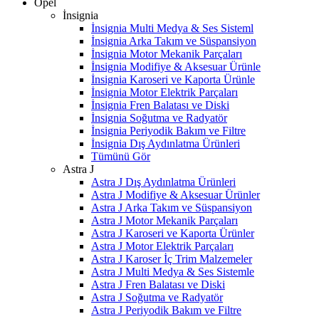
Opel
İnsignia
İnsignia Multi Medya & Ses Sisteml
İnsignia Arka Takım ve Süspansiyon
İnsignia Motor Mekanik Parçaları
İnsignia Modifiye & Aksesuar Ürünle
İnsignia Karoseri ve Kaporta Ürünle
İnsignia Motor Elektrik Parçaları
İnsignia Fren Balatası ve Diski
İnsignia Soğutma ve Radyatör
İnsignia Periyodik Bakım ve Filtre
İnsignia Dış Aydınlatma Ürünleri
Tümünü Gör
Astra J
Astra J Dış Aydınlatma Ürünleri
Astra J Modifiye & Aksesuar Ürünler
Astra J Arka Takım ve Süspansiyon
Astra J Motor Mekanik Parçaları
Astra J Karoseri ve Kaporta Ürünler
Astra J Motor Elektrik Parçaları
Astra J Karoser İç Trim Malzemeler
Astra J Multi Medya & Ses Sistemle
Astra J Fren Balatası ve Diski
Astra J Soğutma ve Radyatör
Astra J Periyodik Bakım ve Filtre