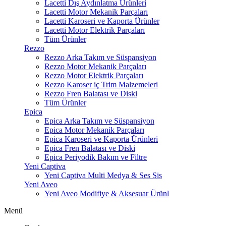
Lacetti Dış Aydınlatma Ürünleri
Lacetti Motor Mekanik Parçaları
Lacetti Karoseri ve Kaporta Ürünler
Lacetti Motor Elektrik Parçaları
Tüm Ürünler
Rezzo
Rezzo Arka Takım ve Süspansiyon
Rezzo Motor Mekanik Parçaları
Rezzo Motor Elektrik Parçaları
Rezzo Karoser iç Trim Malzemeleri
Rezzo Fren Balatası ve Diski
Tüm Ürünler
Epica
Epica Arka Takım ve Süspansiyon
Epica Motor Mekanik Parçaları
Epica Karoseri ve Kaporta Ürünleri
Epica Fren Balatası ve Diski
Epica Periyodik Bakım ve Filtre
Yeni Captiva
Yeni Captiva Multi Medya & Ses Sis
Yeni Aveo
Yeni Aveo Modifiye & Aksesuar Ürünl
Menü