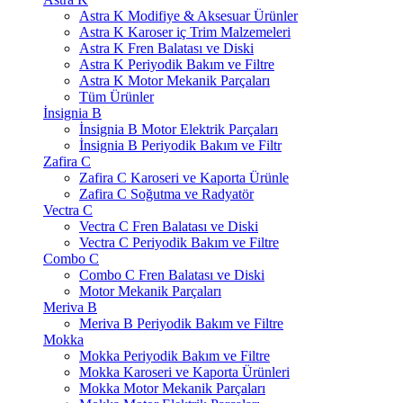
Astra K Modifiye & Aksesuar Ürünler
Astra K Karoser iç Trim Malzemeleri
Astra K Fren Balatası ve Diski
Astra K Periyodik Bakım ve Filtre
Astra K Motor Mekanik Parçaları
Tüm Ürünler
İnsignia B
İnsignia B Motor Elektrik Parçaları
İnsignia B Periyodik Bakım ve Filtr
Zafira C
Zafira C Karoseri ve Kaporta Ürünle
Zafira C Soğutma ve Radyatör
Vectra C
Vectra C Fren Balatası ve Diski
Vectra C Periyodik Bakım ve Filtre
Combo C
Combo C Fren Balatası ve Diski
Motor Mekanik Parçaları
Meriva B
Meriva B Periyodik Bakım ve Filtre
Mokka
Mokka Periyodik Bakım ve Filtre
Mokka Karoseri ve Kaporta Ürünleri
Mokka Motor Mekanik Parçaları