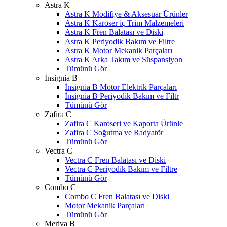
Astra K
Astra K Modifiye & Aksesuar Ürünler
Astra K Karoser iç Trim Malzemeleri
Astra K Fren Balatası ve Diski
Astra K Periyodik Bakım ve Filtre
Astra K Motor Mekanik Parçaları
Astra K Arka Takım ve Süspansiyon
Tümünü Gör
İnsignia B
İnsignia B Motor Elektrik Parçaları
İnsignia B Periyodik Bakım ve Filtr
Tümünü Gör
Zafira C
Zafira C Karoseri ve Kaporta Ürünle
Zafira C Soğutma ve Radyatör
Tümünü Gör
Vectra C
Vectra C Fren Balatası ve Diski
Vectra C Periyodik Bakım ve Filtre
Tümünü Gör
Combo C
Combo C Fren Balatası ve Diski
Motor Mekanik Parçaları
Tümünü Gör
Meriva B