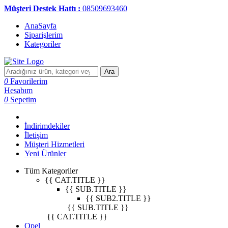
Müşteri Destek Hattı :
08509693460
AnaSayfa
Siparişlerim
Kategoriler
Ara
0
Favorilerim
Hesabım
0
Sepetim
İndirimdekiler
İletişim
Müşteri Hizmetleri
Yeni Ürünler
Tüm Kategoriler
{{ CAT.TITLE }}
{{ SUB.TITLE }}
{{ SUB2.TITLE }}
{{ SUB.TITLE }}
{{ CAT.TITLE }}
Opel