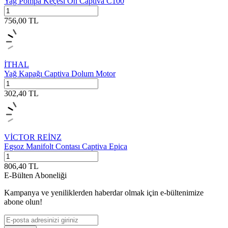
Yağ Pompa Keçesi Ön Captiva C100
756,00
TL
İTHAL
Yağ Kapağı Captiva Dolum Motor
302,40
TL
VİCTOR REİNZ
Egsoz Manifolt Contası Captiva Epica
806,40
TL
E-Bülten Aboneliği
Kampanya ve yeniliklerden haberdar olmak için e-bültenimize
abone olun!