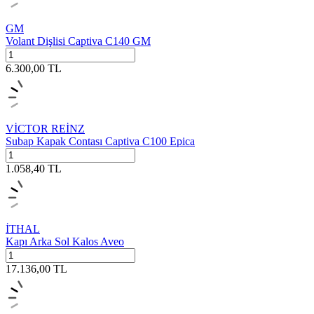
GM
Volant Dişlisi Captiva C140 GM
6.300,00
TL
VİCTOR REİNZ
Subap Kapak Contası Captiva C100 Epica
1.058,40
TL
İTHAL
Kapı Arka Sol Kalos Aveo
17.136,00
TL