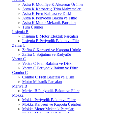
Astra K Modifiye & Aksesuar Ürünler
Astra K Karoser iç Trim Malzemeleri
Astra K Fren Balatası ve Diski
Astra K Periyodik Bakım ve Filtre
Astra K Motor Mekanik Parçaları
Tüm Ürünler
İnsignia B
İnsignia B Motor Elektrik Parçaları
İnsignia B Periyodik Bakım ve Filtr
Zafira C
Zafira C Karoseri ve Kaporta Ürünle
Zafira C Soğutma ve Radyatör
Vectra C
Vectra C Fren Balatası ve Diski
Vectra C Periyodik Bakım ve Filtre
Combo C
Combo C Fren Balatası ve Diski
Motor Mekanik Parçaları
Meriva B
Meriva B Periyodik Bakım ve Filtre
Mokka
Mokka Periyodik Bakım ve Filtre
Mokka Karoseri ve Kaporta Ürünleri
Mokka Motor Mekanik Parçaları