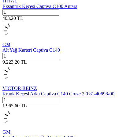
İTHAL
Eksantrik Keçesi Captiva C100 Antara
403,20
TL
GM
Alt Yağ Karteri Captiva C140
9.223,20
TL
VİCTOR REİNZ
Krank Keçesi Arka Captiva C140 Cruze 2.0 81-40698-00
1.965,60
TL
GM