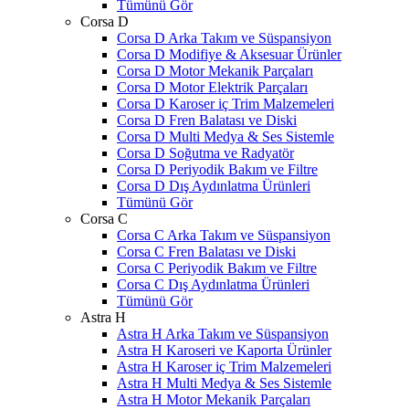
Tümünü Gör
Corsa D
Corsa D Arka Takım ve Süspansiyon
Corsa D Modifiye & Aksesuar Ürünler
Corsa D Motor Mekanik Parçaları
Corsa D Motor Elektrik Parçaları
Corsa D Karoser iç Trim Malzemeleri
Corsa D Fren Balatası ve Diski
Corsa D Multi Medya & Ses Sistemle
Corsa D Soğutma ve Radyatör
Corsa D Periyodik Bakım ve Filtre
Corsa D Dış Aydınlatma Ürünleri
Tümünü Gör
Corsa C
Corsa C Arka Takım ve Süspansiyon
Corsa C Fren Balatası ve Diski
Corsa C Periyodik Bakım ve Filtre
Corsa C Dış Aydınlatma Ürünleri
Tümünü Gör
Astra H
Astra H Arka Takım ve Süspansiyon
Astra H Karoseri ve Kaporta Ürünler
Astra H Karoser iç Trim Malzemeleri
Astra H Multi Medya & Ses Sistemle
Astra H Motor Mekanik Parçaları