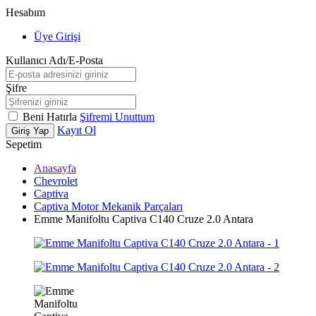
Hesabım
Üye Girişi
Kullanıcı Adı/E-Posta
Şifre
Beni Hatırla
Şifremi Unuttum
Kayıt Ol
Giriş Yap
Sepetim
Anasayfa
Chevrolet
Captiva
Captiva Motor Mekanik Parçaları
Emme Manifoltu Captiva C140 Cruze 2.0 Antara