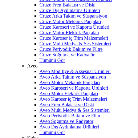
Cruze Fren Balatası ve Diski
Cruze Dış Aydınlatma Ürünleri
Cruze Arka Takım ve Süspansiyon
Cruze Motor Mekanik Parçaları
Cruze Karoseri ve Kaporta Ürünleri
Cruze Motor Elektrik Parçaları
Cruze Karoser iç Trim Malzemeleri
Cruze Multi Medya & Ses Sistemleri
Cruze Periyodik Bakım ve Filtre
Cruze Soğutma ve Radyatör
Tümünü Gör
Aveo
Aveo Modifiye & Aksesuar Ürünleri
Aveo Arka Takım ve Süspansiyon
Aveo Motor Mekanik Parçaları
Aveo Karoseri ve Kaporta Ürünleri
Aveo Motor Elektrik Parçaları
Aveo Karoser iç Trim Malzemeleri
Aveo Fren Balatası ve Diski
Aveo Multi Medya & Ses Sistemleri
Aveo Periyodik Bakım ve Filtre
Aveo Soğutma ve Radyatör
Aveo Dış Aydınlatma Ürünleri
Tümünü Gör
Kalos