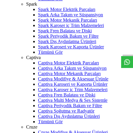
Spark
Spark Motor Elektrik Parçaları
Spark Arka Takım ve Süspansiyon
Spark Motor Mekanik Parçaları
Spark Karoser iç Trim Malzemeleri
Spark Fren Balatası ve Diski
Spark Periyodik Bakım ve Filtre
W
h
t
s
a
p
p
D
e
s
t
e
H
a
t
t
Spark Dış Aydınlatma Ürünleri
Spark Karoseri ve Kaporta Ürünler
Tümünü Gör
Captiva
Captiva Motor Elektrik Parçaları
Captiva Arka Takım ve Süspansiyon
Captiva Motor Mekanik Parçaları
Captiva Modifiye & Aksesuar Ürünle
Captiva Karoseri ve Kaporta Ürünler
Captiva Karoser iç Trim Malzemeleri
Captiva Fren Balatası ve Diski
Captiva Multi Medya & Ses Sistemle
Captiva Periyodik Bakım ve Filtre
Captiva Soğutma ve Radyatör
Captiva Dış Aydınlatma Ürünleri
Tümünü Gör
Cruze
Cruze Modifiye & Aksesuar Ürünleri