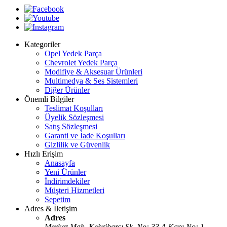
Kategoriler
Opel Yedek Parça
Chevrolet Yedek Parça
Modifiye & Aksesuar Ürünleri
Multimedya & Ses Sistemleri
Diğer Ürünler
Önemli Bilgiler
Teslimat Koşulları
Üyelik Sözleşmesi
Satış Sözleşmesi
Garanti ve İade Koşulları
Gizlilik ve Güvenlik
Hızlı Erişim
Anasayfa
Yeni Ürünler
İndirimdekiler
Müşteri Hizmetleri
Sepetim
Adres & İletişim
Adres
Merkez Mah. Kehribarcı Sk. No: 33 A Kapı No: 1