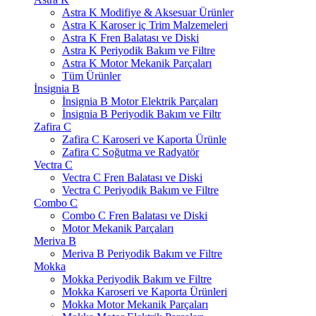
Astra K Modifiye & Aksesuar Ürünler
Astra K Karoser iç Trim Malzemeleri
Astra K Fren Balatası ve Diski
Astra K Periyodik Bakım ve Filtre
Astra K Motor Mekanik Parçaları
Tüm Ürünler
İnsignia B
İnsignia B Motor Elektrik Parçaları
İnsignia B Periyodik Bakım ve Filtr
Zafira C
Zafira C Karoseri ve Kaporta Ürünle
Zafira C Soğutma ve Radyatör
Vectra C
Vectra C Fren Balatası ve Diski
Vectra C Periyodik Bakım ve Filtre
Combo C
Combo C Fren Balatası ve Diski
Motor Mekanik Parçaları
Meriva B
Meriva B Periyodik Bakım ve Filtre
Mokka
Mokka Periyodik Bakım ve Filtre
Mokka Karoseri ve Kaporta Ürünleri
Mokka Motor Mekanik Parçaları