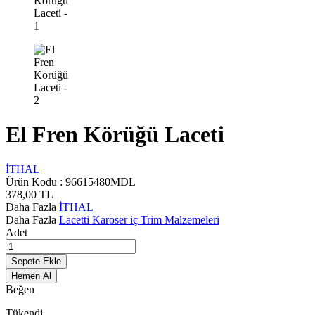
El Fren Körüğü Laceti
İTHAL
Ürün Kodu :
96615480MDL
378,00
TL
Daha Fazla
İTHAL
Daha Fazla
Lacetti Karoser iç Trim Malzemeleri
Adet
Sepete Ekle
Hemen Al
Beğen
Tükendi