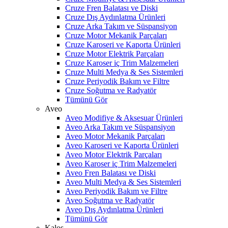
Cruze Fren Balatası ve Diski
Cruze Dış Aydınlatma Ürünleri
Cruze Arka Takım ve Süspansiyon
Cruze Motor Mekanik Parçaları
Cruze Karoseri ve Kaporta Ürünleri
Cruze Motor Elektrik Parçaları
Cruze Karoser iç Trim Malzemeleri
Cruze Multi Medya & Ses Sistemleri
Cruze Periyodik Bakım ve Filtre
Cruze Soğutma ve Radyatör
Tümünü Gör
Aveo
Aveo Modifiye & Aksesuar Ürünleri
Aveo Arka Takım ve Süspansiyon
Aveo Motor Mekanik Parçaları
Aveo Karoseri ve Kaporta Ürünleri
Aveo Motor Elektrik Parçaları
Aveo Karoser iç Trim Malzemeleri
Aveo Fren Balatası ve Diski
Aveo Multi Medya & Ses Sistemleri
Aveo Periyodik Bakım ve Filtre
Aveo Soğutma ve Radyatör
Aveo Dış Aydınlatma Ürünleri
Tümünü Gör
Kalos