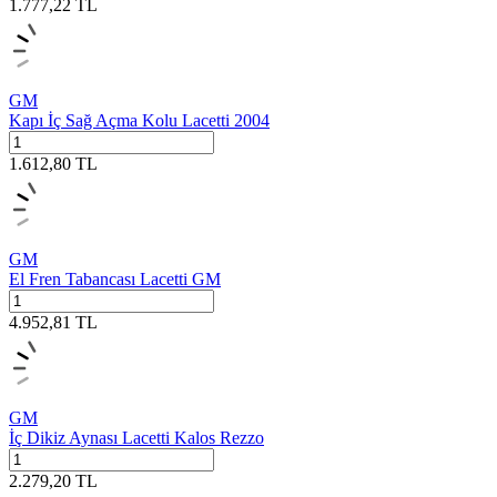
1.777,22
TL
GM
Kapı İç Sağ Açma Kolu Lacetti 2004
1.612,80
TL
GM
El Fren Tabancası Lacetti GM
4.952,81
TL
GM
İç Dikiz Aynası Lacetti Kalos Rezzo
2.279,20
TL