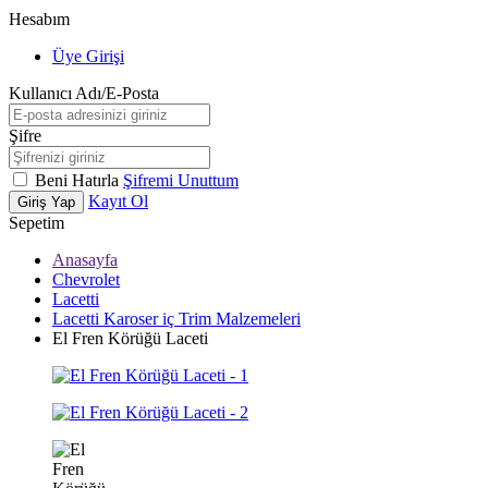
Hesabım
Üye Girişi
Kullanıcı Adı/E-Posta
Şifre
Beni Hatırla
Şifremi Unuttum
Kayıt Ol
Giriş Yap
Sepetim
Anasayfa
Chevrolet
Lacetti
Lacetti Karoser iç Trim Malzemeleri
El Fren Körüğü Laceti