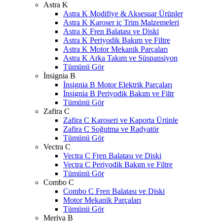
Astra K
Astra K Modifiye & Aksesuar Ürünler
Astra K Karoser iç Trim Malzemeleri
Astra K Fren Balatası ve Diski
Astra K Periyodik Bakım ve Filtre
Astra K Motor Mekanik Parçaları
Astra K Arka Takım ve Süspansiyon
Tümünü Gör
İnsignia B
İnsignia B Motor Elektrik Parçaları
İnsignia B Periyodik Bakım ve Filtr
Tümünü Gör
Zafira C
Zafira C Karoseri ve Kaporta Ürünle
Zafira C Soğutma ve Radyatör
Tümünü Gör
Vectra C
Vectra C Fren Balatası ve Diski
Vectra C Periyodik Bakım ve Filtre
Tümünü Gör
Combo C
Combo C Fren Balatası ve Diski
Motor Mekanik Parçaları
Tümünü Gör
Meriva B