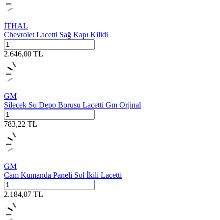
İTHAL
Chevrolet Lacetti Sağ Kapı Kilidi
2.646,00
TL
GM
Silecek Su Depo Borusu Lacetti Gm Orjinal
783,22
TL
GM
Cam Kumanda Paneli Sol İkili Lacetti
2.184,07
TL