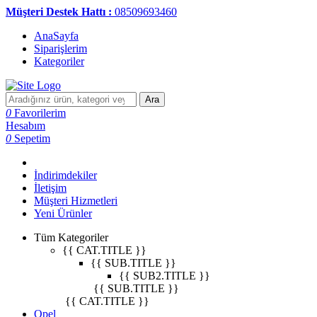
Müşteri Destek Hattı :
08509693460
AnaSayfa
Siparişlerim
Kategoriler
Ara
0
Favorilerim
Hesabım
0
Sepetim
İndirimdekiler
İletişim
Müşteri Hizmetleri
Yeni Ürünler
Tüm Kategoriler
{{ CAT.TITLE }}
{{ SUB.TITLE }}
{{ SUB2.TITLE }}
{{ SUB.TITLE }}
{{ CAT.TITLE }}
Opel