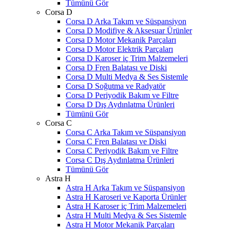
Tümünü Gör
Corsa D
Corsa D Arka Takım ve Süspansiyon
Corsa D Modifiye & Aksesuar Ürünler
Corsa D Motor Mekanik Parçaları
Corsa D Motor Elektrik Parçaları
Corsa D Karoser iç Trim Malzemeleri
Corsa D Fren Balatası ve Diski
Corsa D Multi Medya & Ses Sistemle
Corsa D Soğutma ve Radyatör
Corsa D Periyodik Bakım ve Filtre
Corsa D Dış Aydınlatma Ürünleri
Tümünü Gör
Corsa C
Corsa C Arka Takım ve Süspansiyon
Corsa C Fren Balatası ve Diski
Corsa C Periyodik Bakım ve Filtre
Corsa C Dış Aydınlatma Ürünleri
Tümünü Gör
Astra H
Astra H Arka Takım ve Süspansiyon
Astra H Karoseri ve Kaporta Ürünler
Astra H Karoser iç Trim Malzemeleri
Astra H Multi Medya & Ses Sistemle
Astra H Motor Mekanik Parçaları