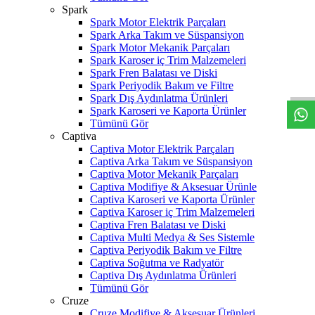
Spark
Spark Motor Elektrik Parçaları
Spark Arka Takım ve Süspansiyon
Spark Motor Mekanik Parçaları
W
h
t
s
a
p
p
D
e
s
t
e
H
a
t
t
Spark Karoser iç Trim Malzemeleri
Spark Fren Balatası ve Diski
Spark Periyodik Bakım ve Filtre
Spark Dış Aydınlatma Ürünleri
Spark Karoseri ve Kaporta Ürünler
Tümünü Gör
Captiva
Captiva Motor Elektrik Parçaları
Captiva Arka Takım ve Süspansiyon
Captiva Motor Mekanik Parçaları
Captiva Modifiye & Aksesuar Ürünle
Captiva Karoseri ve Kaporta Ürünler
Captiva Karoser iç Trim Malzemeleri
Captiva Fren Balatası ve Diski
Captiva Multi Medya & Ses Sistemle
Captiva Periyodik Bakım ve Filtre
Captiva Soğutma ve Radyatör
Captiva Dış Aydınlatma Ürünleri
Tümünü Gör
Cruze
Cruze Modifiye & Aksesuar Ürünleri