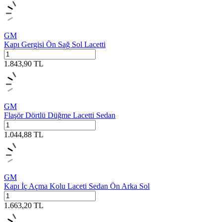
GM
Kapı Gergisi Ön Sağ Sol Lacetti
1.843,90
TL
GM
Flaşör Dörtlü Düğme Lacetti Sedan
1.044,88
TL
GM
Kapı İç Açma Kolu Laceti Sedan Ön Arka Sol
1.663,20
TL