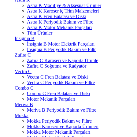
Astra K Modifiye & Aksesuar Ürünler
Astra K Karoser iç Trim Malzemeleri
Astra K Fren Balatası ve Diski
Astra K Periyodik Bakım ve Filtre
Astra K Motor Mekanik Parçaları
Tüm Ürünler
İnsignia B
İnsignia B Motor Elektrik Parçaları
İnsignia B Periyodik Bakım ve Filtr
Zafira C
Zafira C Karoseri ve Kaporta Ürünle
Zafira C Soğutma ve Radyatör
Vectra C
Vectra C Fren Balatası ve Diski
Vectra C Periyodik Bakım ve Filtre
Combo C
Combo C Fren Balatası ve Diski
Motor Mekanik Parçaları
Meriva B
Meriva B Periyodik Bakım ve Filtre
Mokka
Mokka Periyodik Bakım ve Filtre
Mokka Karoseri ve Kaporta Ürünleri
Mokka Motor Mekanik Parçaları