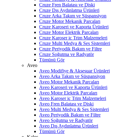
Cruze Fren Balatası ve Diski
Cruze Dış Aydınlatma Ürünleri
Cruze Arka Takım ve Süspansiyon
Cruze Motor Mekanik Parçaları
Cruze Karoseri ve Kaporta Ürünleri
Cruze Motor Elektrik Parçaları
Cruze Karoser iç Trim Malzemeleri
Cruze Multi Medya & Ses Sistemleri
Cruze Periyodik Bakım ve Filtre
Cruze Soğutma ve Radyatör
Tümünü Gör
Aveo
Aveo Modifiye & Aksesuar Ürünleri
Aveo Arka Takım ve Süspansiyon
Aveo Motor Mekanik Parçaları
Aveo Karoseri ve Kaporta Ürünleri
Aveo Motor Elektrik Parçaları
Aveo Karoser iç Trim Malzemeleri
Aveo Fren Balatası ve Diski
Aveo Multi Medya & Ses Sistemleri
Aveo Periyodik Bakım ve Filtre
Aveo Soğutma ve Radyatör
Aveo Dış Aydınlatma Ürünleri
Tümünü Gör
Kalos