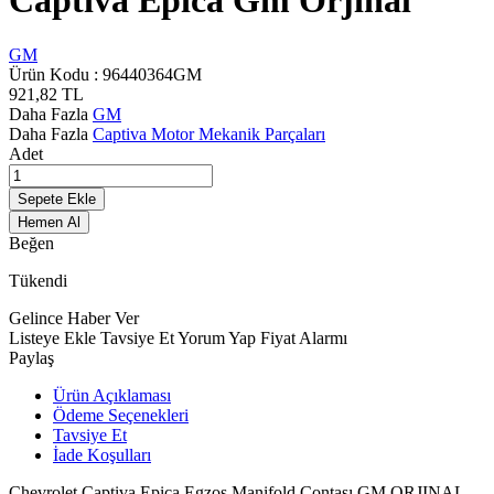
Captiva Epica Gm Orjinal
GM
Ürün Kodu :
96440364GM
921,82
TL
Daha Fazla
GM
Daha Fazla
Captiva Motor Mekanik Parçaları
Adet
Sepete Ekle
Hemen Al
Beğen
Tükendi
Gelince Haber Ver
Listeye Ekle
Tavsiye Et
Yorum Yap
Fiyat Alarmı
Paylaş
Ürün Açıklaması
Ödeme Seçenekleri
Tavsiye Et
İade Koşulları
Chevrolet Captiva Epica Egzos Manifold Contası GM ORJINAL