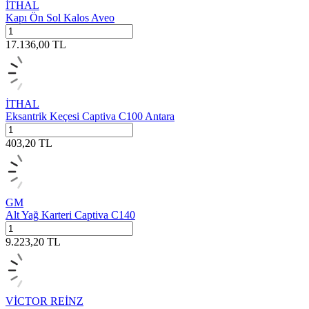
İTHAL
Kapı Ön Sol Kalos Aveo
17.136,00
TL
İTHAL
Eksantrik Keçesi Captiva C100 Antara
403,20
TL
GM
Alt Yağ Karteri Captiva C140
9.223,20
TL
VİCTOR REİNZ