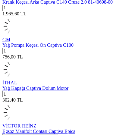
Krank Keçesi Arka Captiva C140 Cruze 2.0 81-40698-00
1.965,60
TL
GM
Yağ Pompa Keçesi Ön Captiva C100
756,00
TL
İTHAL
Yağ Kapağı Captiva Dolum Motor
302,40
TL
VİCTOR REİNZ
Egsoz Manifolt Contası Captiva Epica