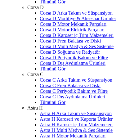
Tümünü Gör
Corsa D
Corsa D Arka Takım ve Süspansiyon
Corsa D Modifiye & Aksesuar Ürünler
Corsa D Motor Mekanik Parçaları
Corsa D Motor Elektrik Parçaları
Corsa D Karoser iç Trim Malzemeleri
Corsa D Fren Balatası ve Diski
Corsa D Multi Medya & Ses Sistemle
Corsa D Soğutma ve Radyatör
Corsa D Periyodik Bakım ve Filtre
Corsa D Dış Aydınlatma Ürünleri
Tümünü Gör
Corsa C
Corsa C Arka Takım ve Süspansiyon
Corsa C Fren Balatası ve Diski
Corsa C Periyodik Bakım ve Filtre
Corsa C Dış Aydınlatma Ürünleri
Tümünü Gör
Astra H
Astra H Arka Takım ve Süspansiyon
Astra H Karoseri ve Kaporta Ürünler
Astra H Karoser iç Trim Malzemeleri
Astra H Multi Medya & Ses Sistemle
Astra H Motor Mekanik Parçaları