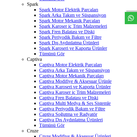
W
h
t
s
a
p
p
D
e
s
t
e
H
a
t
t
Spark
Spark Motor Elektrik Parçaları
Spark Arka Takım ve Süspansiyon
Spark Motor Mekanik Parçaları
Spark Karoser iç Trim Malzemeleri
Spark Fren Balatası ve Diski
Spark Periyodik Bakım ve Filtre
Spark Dış Aydınlatma Ürünleri
Spark Karoseri ve Kaporta Ürünler
Tümünü Gör
Captiva
Captiva Motor Elektrik Parçaları
Captiva Arka Takım ve Süspansiyon
Captiva Motor Mekanik Parçaları
Captiva Modifiye & Aksesuar Ürünle
Captiva Karoseri ve Kaporta Ürünler
Captiva Karoser iç Trim Malzemeleri
Captiva Fren Balatası ve Diski
Captiva Multi Medya & Ses Sistemle
Captiva Periyodik Bakım ve Filtre
Captiva Soğutma ve Radyatör
Captiva Dış Aydınlatma Ürünleri
Tümünü Gör
Cruze
Cruze Modifiye & Aksesuar Ürünleri