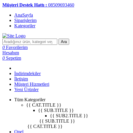
Müşteri Destek Hattı :
08509693460
AnaSayfa
Siparişlerim
Kategoriler
Ara
0
Favorilerim
Hesabım
0
Sepetim
İndirimdekiler
İletişim
Müşteri Hizmetleri
Yeni Ürünler
Tüm Kategoriler
{{ CAT.TITLE }}
{{ SUB.TITLE }}
{{ SUB2.TITLE }}
{{ SUB.TITLE }}
{{ CAT.TITLE }}
Opel