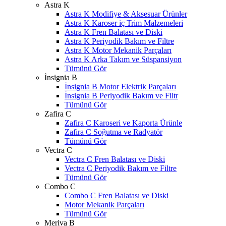
Astra K
Astra K Modifiye & Aksesuar Ürünler
Astra K Karoser iç Trim Malzemeleri
Astra K Fren Balatası ve Diski
Astra K Periyodik Bakım ve Filtre
Astra K Motor Mekanik Parçaları
Astra K Arka Takım ve Süspansiyon
Tümünü Gör
İnsignia B
İnsignia B Motor Elektrik Parçaları
İnsignia B Periyodik Bakım ve Filtr
Tümünü Gör
Zafira C
Zafira C Karoseri ve Kaporta Ürünle
Zafira C Soğutma ve Radyatör
Tümünü Gör
Vectra C
Vectra C Fren Balatası ve Diski
Vectra C Periyodik Bakım ve Filtre
Tümünü Gör
Combo C
Combo C Fren Balatası ve Diski
Motor Mekanik Parçaları
Tümünü Gör
Meriva B