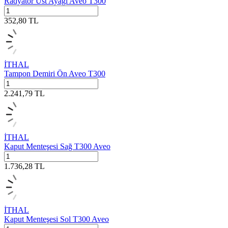
Radyatör Üst Ayağı Aveo T300
352,80
TL
İTHAL
Tampon Demiri Ön Aveo T300
2.241,79
TL
İTHAL
Kaput Menteşesi Sağ T300 Aveo
1.736,28
TL
İTHAL
Kaput Menteşesi Sol T300 Aveo