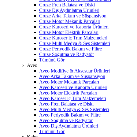
Cruze Fren Balatası ve Diski
Cruze Dış Aydınlatma Ürünleri
Cruze Arka Takım ve Süspansiyon
Cruze Motor Mekanik Parçaları
Cruze Karoseri ve Kaporta Ürünleri
Cruze Motor Elektrik Parçaları
Cruze Karoser iç Trim Malzemeleri
Cruze Multi Medya & Ses Sistemleri
Cruze Periyodik Bakım ve Filtre
Cruze Soğutma ve Radyatör
Tümünü Gör
Aveo
Aveo Modifiye & Aksesuar Ürünleri
Aveo Arka Takım ve Süspansiyon
Aveo Motor Mekanik Parçaları
Aveo Karoseri ve Kaporta Ürünleri
Aveo Motor Elektrik Parçaları
Aveo Karoser iç Trim Malzemeleri
Aveo Fren Balatası ve Diski
Aveo Multi Medya & Ses Sistemleri
Aveo Periyodik Bakım ve Filtre
Aveo Soğutma ve Radyatör
Aveo Dış Aydınlatma Ürünleri
Tümünü Gör
Kalos