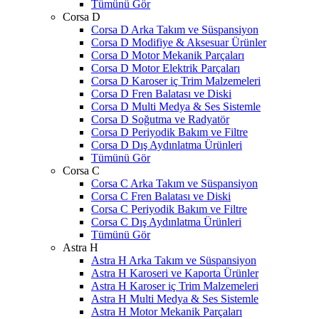
Tümünü Gör
Corsa D
Corsa D Arka Takım ve Süspansiyon
Corsa D Modifiye & Aksesuar Ürünler
Corsa D Motor Mekanik Parçaları
Corsa D Motor Elektrik Parçaları
Corsa D Karoser iç Trim Malzemeleri
Corsa D Fren Balatası ve Diski
Corsa D Multi Medya & Ses Sistemle
Corsa D Soğutma ve Radyatör
Corsa D Periyodik Bakım ve Filtre
Corsa D Dış Aydınlatma Ürünleri
Tümünü Gör
Corsa C
Corsa C Arka Takım ve Süspansiyon
Corsa C Fren Balatası ve Diski
Corsa C Periyodik Bakım ve Filtre
Corsa C Dış Aydınlatma Ürünleri
Tümünü Gör
Astra H
Astra H Arka Takım ve Süspansiyon
Astra H Karoseri ve Kaporta Ürünler
Astra H Karoser iç Trim Malzemeleri
Astra H Multi Medya & Ses Sistemle
Astra H Motor Mekanik Parçaları