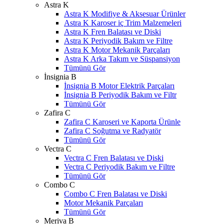
Astra K
Astra K Modifiye & Aksesuar Ürünler
Astra K Karoser iç Trim Malzemeleri
Astra K Fren Balatası ve Diski
Astra K Periyodik Bakım ve Filtre
Astra K Motor Mekanik Parçaları
Astra K Arka Takım ve Süspansiyon
Tümünü Gör
İnsignia B
İnsignia B Motor Elektrik Parçaları
İnsignia B Periyodik Bakım ve Filtr
Tümünü Gör
Zafira C
Zafira C Karoseri ve Kaporta Ürünle
Zafira C Soğutma ve Radyatör
Tümünü Gör
Vectra C
Vectra C Fren Balatası ve Diski
Vectra C Periyodik Bakım ve Filtre
Tümünü Gör
Combo C
Combo C Fren Balatası ve Diski
Motor Mekanik Parçaları
Tümünü Gör
Meriva B