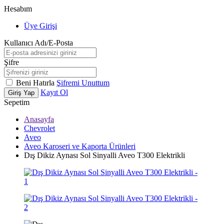
Hesabım
Üye Girişi
Kullanıcı Adı/E-Posta
Şifre
Beni Hatırla
Şifremi Unuttum
Kayıt Ol
Giriş Yap
Sepetim
Anasayfa
Chevrolet
Aveo
Aveo Karoseri ve Kaporta Ürünleri
Dış Dikiz Aynası Sol Sinyalli Aveo T300 Elektrikli