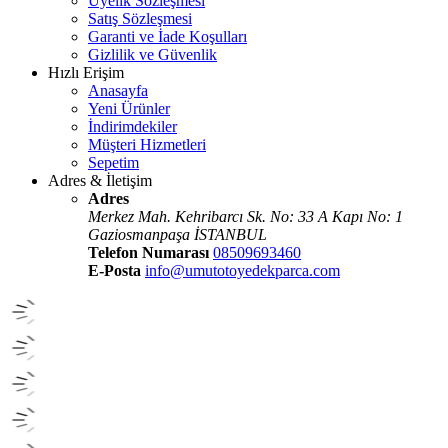
Üyelik Sözleşmesi
Satış Sözleşmesi
Garanti ve İade Koşulları
Gizlilik ve Güvenlik
Hızlı Erişim
Anasayfa
Yeni Ürünler
İndirimdekiler
Müşteri Hizmetleri
Sepetim
Adres & İletişim
Adres
Merkez Mah. Kehribarcı Sk. No: 33 A Kapı No: 1
Gaziosmanpaşa İSTANBUL
Telefon Numarası
08509693460
E-Posta
info@umutotoyedekparca.com