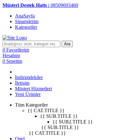
Müşteri Destek Hattı :
08509693460
AnaSayfa
Siparişlerim
Kategoriler
Ara
0
Favorilerim
Hesabım
0
Sepetim
İndirimdekiler
İletişim
Müşteri Hizmetleri
Yeni Ürünler
Tüm Kategoriler
{{ CAT.TITLE }}
{{ SUB.TITLE }}
{{ SUB2.TITLE }}
{{ SUB.TITLE }}
{{ CAT.TITLE }}
Opel