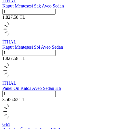
İTHAL
Kaput Menteşesi Sağ Aveo Sedan
1.827,58
TL
İTHAL
Kaput Menteşesi Sol Aveo Sedan
1.827,58
TL
İTHAL
Panel Ön Kalos Aveo Sedan Hb
8.506,62
TL
GM