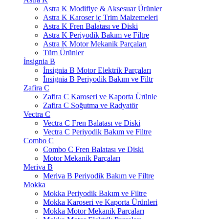
Astra K Modifiye & Aksesuar Ürünler
Astra K Karoser iç Trim Malzemeleri
Astra K Fren Balatası ve Diski
Astra K Periyodik Bakım ve Filtre
Astra K Motor Mekanik Parçaları
Tüm Ürünler
İnsignia B
İnsignia B Motor Elektrik Parçaları
İnsignia B Periyodik Bakım ve Filtr
Zafira C
Zafira C Karoseri ve Kaporta Ürünle
Zafira C Soğutma ve Radyatör
Vectra C
Vectra C Fren Balatası ve Diski
Vectra C Periyodik Bakım ve Filtre
Combo C
Combo C Fren Balatası ve Diski
Motor Mekanik Parçaları
Meriva B
Meriva B Periyodik Bakım ve Filtre
Mokka
Mokka Periyodik Bakım ve Filtre
Mokka Karoseri ve Kaporta Ürünleri
Mokka Motor Mekanik Parçaları