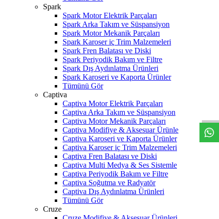
Spark
Spark Motor Elektrik Parçaları
Spark Arka Takım ve Süspansiyon
Spark Motor Mekanik Parçaları
Spark Karoser iç Trim Malzemeleri
Spark Fren Balatası ve Diski
Spark Periyodik Bakım ve Filtre
Spark Dış Aydınlatma Ürünleri
Spark Karoseri ve Kaporta Ürünler
Tümünü Gör
W
h
t
s
a
p
p
D
e
s
t
e
H
a
t
t
Captiva
Captiva Motor Elektrik Parçaları
Captiva Arka Takım ve Süspansiyon
Captiva Motor Mekanik Parçaları
Captiva Modifiye & Aksesuar Ürünle
Captiva Karoseri ve Kaporta Ürünler
Captiva Karoser iç Trim Malzemeleri
Captiva Fren Balatası ve Diski
Captiva Multi Medya & Ses Sistemle
Captiva Periyodik Bakım ve Filtre
Captiva Soğutma ve Radyatör
Captiva Dış Aydınlatma Ürünleri
Tümünü Gör
Cruze
Cruze Modifiye & Aksesuar Ürünleri