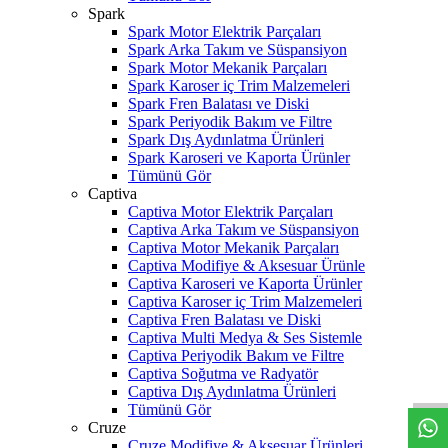
Spark
Spark Motor Elektrik Parçaları
Spark Arka Takım ve Süspansiyon
Spark Motor Mekanik Parçaları
Spark Karoser iç Trim Malzemeleri
Spark Fren Balatası ve Diski
Spark Periyodik Bakım ve Filtre
Spark Dış Aydınlatma Ürünleri
Spark Karoseri ve Kaporta Ürünler
Tümünü Gör
Captiva
Captiva Motor Elektrik Parçaları
Captiva Arka Takım ve Süspansiyon
Captiva Motor Mekanik Parçaları
Captiva Modifiye & Aksesuar Ürünle
Captiva Karoseri ve Kaporta Ürünler
Captiva Karoser iç Trim Malzemeleri
Captiva Fren Balatası ve Diski
Captiva Multi Medya & Ses Sistemle
W
h
t
s
a
p
p
D
e
s
t
e
H
a
t
t
Captiva Periyodik Bakım ve Filtre
Captiva Soğutma ve Radyatör
Captiva Dış Aydınlatma Ürünleri
Tümünü Gör
Cruze
Cruze Modifiye & Aksesuar Ürünleri