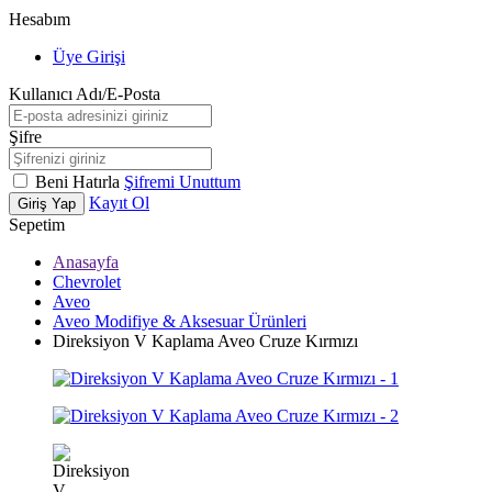
Hesabım
Üye Girişi
Kullanıcı Adı/E-Posta
Şifre
Beni Hatırla
Şifremi Unuttum
Kayıt Ol
Giriş Yap
Sepetim
Anasayfa
Chevrolet
Aveo
Aveo Modifiye & Aksesuar Ürünleri
Direksiyon V Kaplama Aveo Cruze Kırmızı