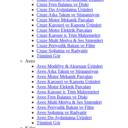
Cruze Fren Balatası ve Diski
Cruze Dış Aydınlatma Ürünleri
Cruze Arka Takım ve Süspansiyon
Cruze Motor Mekanik Parçaları
Cruze Karoseri ve Kaporta Ürünleri
Cruze Motor Elektrik Parçaları
Cruze Karoser iç Trim Malzemeleri
Cruze Multi Medya & Ses Sistemleri
Cruze Periyodik Bakım ve Filtre
Cruze Soğutma ve Radyatör
Tümünü Gör
Aveo
Aveo Modifiye & Aksesuar Ürünleri
Aveo Arka Takım ve Süspansiyon
Aveo Motor Mekanik Parçaları
Aveo Karoseri ve Kaporta Ürünleri
Aveo Motor Elektrik Parçaları
Aveo Karoser iç Trim Malzemeleri
Aveo Fren Balatası ve Diski
Aveo Multi Medya & Ses Sistemleri
Aveo Periyodik Bakım ve Filtre
Aveo Soğutma ve Radyatör
Aveo Dış Aydınlatma Ürünleri
Tümünü Gör
Kalos