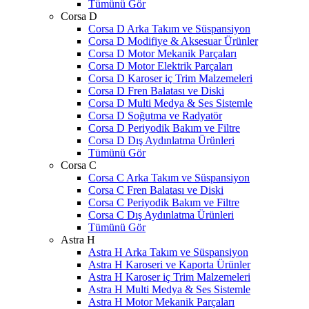
Tümünü Gör
Corsa D
Corsa D Arka Takım ve Süspansiyon
Corsa D Modifiye & Aksesuar Ürünler
Corsa D Motor Mekanik Parçaları
Corsa D Motor Elektrik Parçaları
Corsa D Karoser iç Trim Malzemeleri
Corsa D Fren Balatası ve Diski
Corsa D Multi Medya & Ses Sistemle
Corsa D Soğutma ve Radyatör
Corsa D Periyodik Bakım ve Filtre
Corsa D Dış Aydınlatma Ürünleri
Tümünü Gör
Corsa C
Corsa C Arka Takım ve Süspansiyon
Corsa C Fren Balatası ve Diski
Corsa C Periyodik Bakım ve Filtre
Corsa C Dış Aydınlatma Ürünleri
Tümünü Gör
Astra H
Astra H Arka Takım ve Süspansiyon
Astra H Karoseri ve Kaporta Ürünler
Astra H Karoser iç Trim Malzemeleri
Astra H Multi Medya & Ses Sistemle
Astra H Motor Mekanik Parçaları