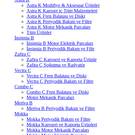
Astra K Modifiye & Aksesuar Ürünler
Astra K Karoser iç Trim Malzemeleri
Astra K Fren Balatası ve Diski
Astra K Periyodik Bakım ve Filtre
Astra K Motor Mekanik Parçaları
Tüm Ürünler
İnsignia B
İnsignia B Motor Elektrik Parçaları
İnsignia B Periyodik Bakım ve Filtr
Zafira C
Zafira C Karoseri ve Kaporta Ürünle
Zafira C Soğutma ve Radyatör
Vectra C
Vectra C Fren Balatası ve Diski
Vectra C Periyodik Bakım ve Filtre
Combo C
Combo C Fren Balatası ve Diski
Motor Mekanik Parçaları
Meriva B
Meriva B Periyodik Bakım ve Filtre
Mokka
Mokka Periyodik Bakım ve Filtre
Mokka Karoseri ve Kaporta Ürünleri
Mokka Motor Mekanik Parçaları