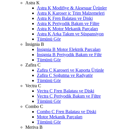
Astra K
Astra K Modifiye & Aksesuar Ürünler
Astra K Karoser iç Trim Malzemeleri
Astra K Fren Balatası ve Diski
Astra K Periyodik Bakım ve Filtre
Astra K Motor Mekanik Parçaları
Astra K Arka Takım ve Süspansiyon
Tümünü Gör
İnsignia B
İnsignia B Motor Elektrik Parçaları
İnsignia B Periyodik Bakım ve Filtr
Tümünü Gör
Zafira C
Zafira C Karoseri ve Kaporta Ürünle
Zafira C Soğutma ve Radyatör
Tümünü Gör
Vectra C
Vectra C Fren Balatası ve Diski
Vectra C Periyodik Bakım ve Filtre
Tümünü Gör
Combo C
Combo C Fren Balatası ve Diski
Motor Mekanik Parçaları
Tümünü Gör
Meriva B