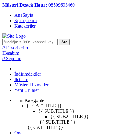
Müşteri Destek Hattı :
08509693460
AnaSayfa
Siparişlerim
Kategoriler
Ara
0
Favorilerim
Hesabım
0
Sepetim
İndirimdekiler
İletişim
Müşteri Hizmetleri
Yeni Ürünler
Tüm Kategoriler
{{ CAT.TITLE }}
{{ SUB.TITLE }}
{{ SUB2.TITLE }}
{{ SUB.TITLE }}
{{ CAT.TITLE }}
Opel