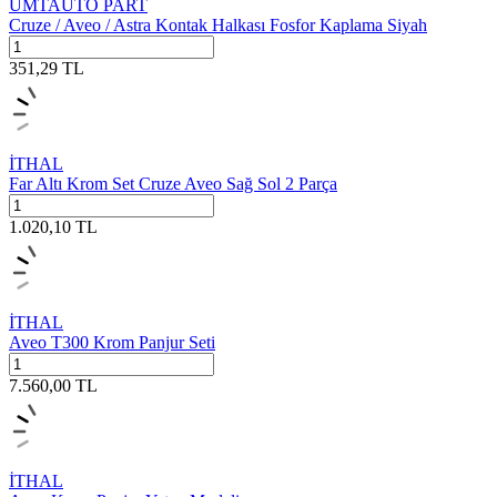
UMTAUTO PART
Cruze / Aveo / Astra Kontak Halkası Fosfor Kaplama Siyah
351,29
TL
İTHAL
Far Altı Krom Set Cruze Aveo Sağ Sol 2 Parça
1.020,10
TL
İTHAL
Aveo T300 Krom Panjur Seti
7.560,00
TL
İTHAL