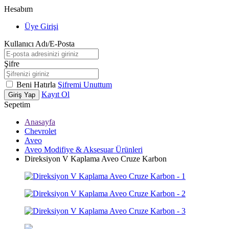
Hesabım
Üye Girişi
Kullanıcı Adı/E-Posta
Şifre
Beni Hatırla
Şifremi Unuttum
Kayıt Ol
Giriş Yap
Sepetim
Anasayfa
Chevrolet
Aveo
Aveo Modifiye & Aksesuar Ürünleri
Direksiyon V Kaplama Aveo Cruze Karbon