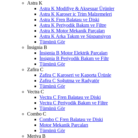
Astra K
Astra K Modifiye & Aksesuar Ürünler
Astra K Karoser iç Trim Malzemeleri
Astra K Fren Balatası ve Diski
Astra K Periyodik Bakım ve Filtre
Astra K Motor Mekanik Parçaları
Astra K Arka Takım ve Süspansiyon
Tümünü Gör
İnsignia B
İnsignia B Motor Elektrik Parçaları
İnsignia B Periyodik Bakım ve Filtr
Tümünü Gör
Zafira C
Zafira C Karoseri ve Kaporta Ürünle
Zafira C Soğutma ve Radyatör
Tümünü Gör
Vectra C
Vectra C Fren Balatası ve Diski
Vectra C Periyodik Bakım ve Filtre
Tümünü Gör
Combo C
Combo C Fren Balatası ve Diski
Motor Mekanik Parçaları
Tümünü Gör
Meriva B