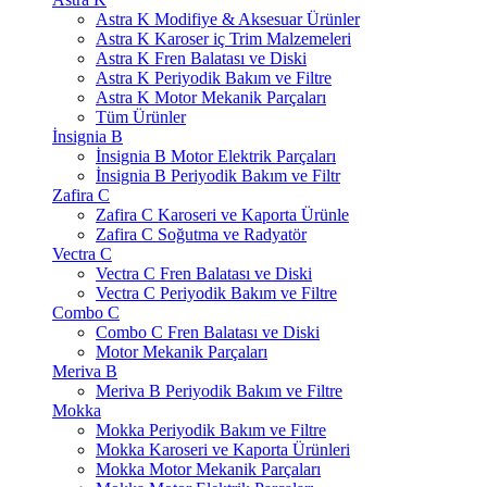
Astra K Modifiye & Aksesuar Ürünler
Astra K Karoser iç Trim Malzemeleri
Astra K Fren Balatası ve Diski
Astra K Periyodik Bakım ve Filtre
Astra K Motor Mekanik Parçaları
Tüm Ürünler
İnsignia B
İnsignia B Motor Elektrik Parçaları
İnsignia B Periyodik Bakım ve Filtr
Zafira C
Zafira C Karoseri ve Kaporta Ürünle
Zafira C Soğutma ve Radyatör
Vectra C
Vectra C Fren Balatası ve Diski
Vectra C Periyodik Bakım ve Filtre
Combo C
Combo C Fren Balatası ve Diski
Motor Mekanik Parçaları
Meriva B
Meriva B Periyodik Bakım ve Filtre
Mokka
Mokka Periyodik Bakım ve Filtre
Mokka Karoseri ve Kaporta Ürünleri
Mokka Motor Mekanik Parçaları