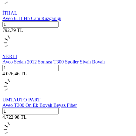
İTHAL
Aveo 6-11 Hb Cam Rüzgarlığı
792,79
TL
YERLI
Aveo Sedan 2012 Sonrası T300 Spoiler Siyah Boyalı
4.026,46
TL
UMTAUTO PART
Aveo T300 Ön Ek Boyalı Beyaz Fiber
4.722,98
TL