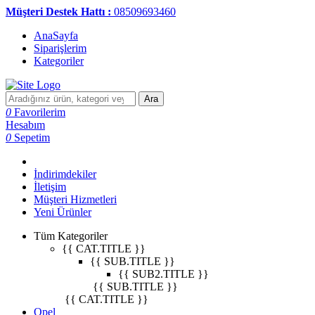
Müşteri Destek Hattı :
08509693460
AnaSayfa
Siparişlerim
Kategoriler
Ara
0
Favorilerim
Hesabım
0
Sepetim
İndirimdekiler
İletişim
Müşteri Hizmetleri
Yeni Ürünler
Tüm Kategoriler
{{ CAT.TITLE }}
{{ SUB.TITLE }}
{{ SUB2.TITLE }}
{{ SUB.TITLE }}
{{ CAT.TITLE }}
Opel