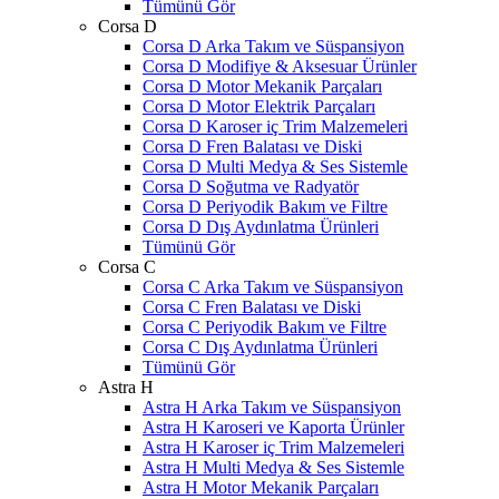
Tümünü Gör
Corsa D
Corsa D Arka Takım ve Süspansiyon
Corsa D Modifiye & Aksesuar Ürünler
Corsa D Motor Mekanik Parçaları
Corsa D Motor Elektrik Parçaları
Corsa D Karoser iç Trim Malzemeleri
Corsa D Fren Balatası ve Diski
Corsa D Multi Medya & Ses Sistemle
Corsa D Soğutma ve Radyatör
Corsa D Periyodik Bakım ve Filtre
Corsa D Dış Aydınlatma Ürünleri
Tümünü Gör
Corsa C
Corsa C Arka Takım ve Süspansiyon
Corsa C Fren Balatası ve Diski
Corsa C Periyodik Bakım ve Filtre
Corsa C Dış Aydınlatma Ürünleri
Tümünü Gör
Astra H
Astra H Arka Takım ve Süspansiyon
Astra H Karoseri ve Kaporta Ürünler
Astra H Karoser iç Trim Malzemeleri
Astra H Multi Medya & Ses Sistemle
Astra H Motor Mekanik Parçaları