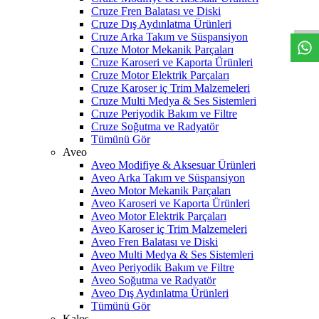
W
h
t
s
a
p
p
D
e
s
t
e
H
a
t
t
Cruze Fren Balatası ve Diski
Cruze Dış Aydınlatma Ürünleri
Cruze Arka Takım ve Süspansiyon
Cruze Motor Mekanik Parçaları
Cruze Karoseri ve Kaporta Ürünleri
Cruze Motor Elektrik Parçaları
Cruze Karoser iç Trim Malzemeleri
Cruze Multi Medya & Ses Sistemleri
Cruze Periyodik Bakım ve Filtre
Cruze Soğutma ve Radyatör
Tümünü Gör
Aveo
Aveo Modifiye & Aksesuar Ürünleri
Aveo Arka Takım ve Süspansiyon
Aveo Motor Mekanik Parçaları
Aveo Karoseri ve Kaporta Ürünleri
Aveo Motor Elektrik Parçaları
Aveo Karoser iç Trim Malzemeleri
Aveo Fren Balatası ve Diski
Aveo Multi Medya & Ses Sistemleri
Aveo Periyodik Bakım ve Filtre
Aveo Soğutma ve Radyatör
Aveo Dış Aydınlatma Ürünleri
Tümünü Gör
Kalos