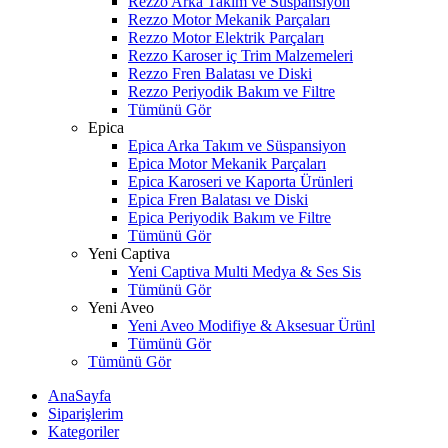
Rezzo Arka Takım ve Süspansiyon
Rezzo Motor Mekanik Parçaları
Rezzo Motor Elektrik Parçaları
Rezzo Karoser iç Trim Malzemeleri
Rezzo Fren Balatası ve Diski
Rezzo Periyodik Bakım ve Filtre
Tümünü Gör
Epica
Epica Arka Takım ve Süspansiyon
Epica Motor Mekanik Parçaları
Epica Karoseri ve Kaporta Ürünleri
Epica Fren Balatası ve Diski
Epica Periyodik Bakım ve Filtre
Tümünü Gör
Yeni Captiva
Yeni Captiva Multi Medya & Ses Sis
Tümünü Gör
Yeni Aveo
Yeni Aveo Modifiye & Aksesuar Ürünl
Tümünü Gör
Tümünü Gör
AnaSayfa
Siparişlerim
Kategoriler