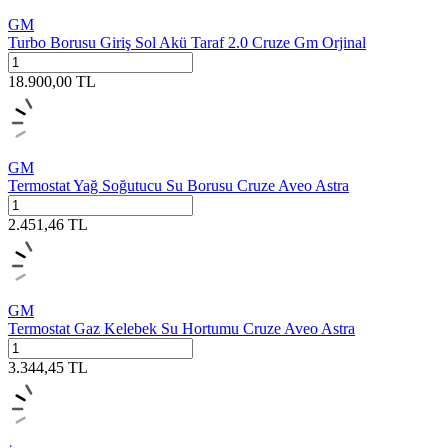
GM
Turbo Borusu Giriş Sol Akü Taraf 2.0 Cruze Gm Orjinal
18.900,00
TL
GM
Termostat Yağ Soğutucu Su Borusu Cruze Aveo Astra
2.451,46
TL
GM
Termostat Gaz Kelebek Su Hortumu Cruze Aveo Astra
3.344,45
TL