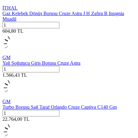
İTHAL
Gaz Kelebek Dönüş Borusu Cruze Astra J H Zafıra B Insıgnia
Muadil
604,80
TL
GM
Yağ Soğutucu Giriş Borusu Cruze Astra
1.566,43
TL
GM
Turbo Borusu Sağ Taraf Orlando Cruze Captiva C140 Gm
22.764,00
TL