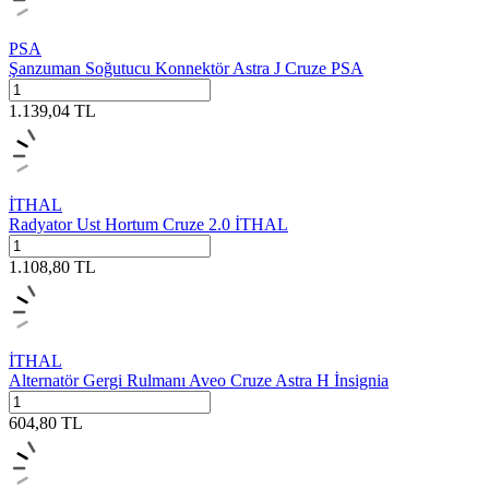
PSA
Şanzuman Soğutucu Konnektör Astra J Cruze PSA
1.139,04
TL
İTHAL
Radyator Ust Hortum Cruze 2.0 İTHAL
1.108,80
TL
İTHAL
Alternatör Gergi Rulmanı Aveo Cruze Astra H İnsignia
604,80
TL