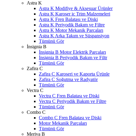
Astra K
Astra K Modifiye & Aksesuar Ürünler
Astra K Karoser iç Trim Malzemeleri
Astra K Fren Balatası ve Diski
Astra K Periyodik Bakım ve Filtre
Astra K Motor Mekanik Parçaları
Astra K Arka Takım ve Süspansiyon
Tümünü Gör
İnsignia B
İnsignia B Motor Elektrik Parçaları
İnsignia B Periyodik Bakım ve Filtr
Tümünü Gör
Zafira C
Zafira C Karoseri ve Kaporta Ürünle
Zafira C Soğutma ve Radyatör
Tümünü Gör
Vectra C
Vectra C Fren Balatası ve Diski
Vectra C Periyodik Bakım ve Filtre
Tümünü Gör
Combo C
Combo C Fren Balatası ve Diski
Motor Mekanik Parçaları
Tümünü Gör
Meriva B