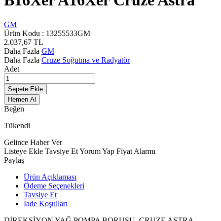
B16Xer A16Xer Cruze Astra
GM
Ürün Kodu :
13255533GM
2.037,67
TL
Daha Fazla
GM
Daha Fazla
Cruze Soğutma ve Radyatör
Adet
Sepete Ekle
Hemen Al
Beğen
Tükendi
Gelince Haber Ver
Listeye Ekle
Tavsiye Et
Yorum Yap
Fiyat Alarmı
Paylaş
Ürün Açıklaması
Ödeme Seçenekleri
Tavsiye Et
İade Koşulları
DİREKSİYON YAĞ POMPA BORUSU CRUZE ASTRA