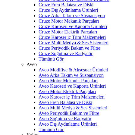
Cruze Fren Balatası ve Diski
Cruze Dış Aydınlatma Ürünleri
Cruze Arka Takım ve Süspansiyon
Cruze Motor Mekanik Parçaları
Cruze Karoseri ve Kaporta Ürünleri
Cruze Motor Elektrik Parçaları
Cruze Karoser iç Trim Malzemeleri
Cruze Multi Medya & Ses Sistemleri
Cruze Periyodik Bakım ve Filtre
Cruze Soğutma ve Radyatör
Tümünü Gör
Aveo
Aveo Modifiye & Aksesuar Ürünleri
Aveo Arka Takım ve Süspansiyon
Aveo Motor Mekanik Parçaları
Aveo Karoseri ve Kaporta Ürünleri
Aveo Motor Elektrik Parçaları
Aveo Karoser iç Trim Malzemeleri
Aveo Fren Balatası ve Diski
Aveo Multi Medya & Ses Sistemleri
Aveo Periyodik Bakım ve Filtre
Aveo Soğutma ve Radyatör
Aveo Dış Aydınlatma Ürünleri
Tümünü Gör
Kalos