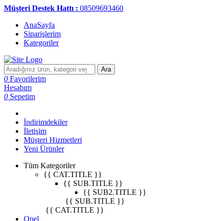
Müşteri Destek Hattı :
08509693460
AnaSayfa
Siparişlerim
Kategoriler
Ara
0
Favorilerim
Hesabım
0
Sepetim
İndirimdekiler
İletişim
Müşteri Hizmetleri
Yeni Ürünler
Tüm Kategoriler
{{ CAT.TITLE }}
{{ SUB.TITLE }}
{{ SUB2.TITLE }}
{{ SUB.TITLE }}
{{ CAT.TITLE }}
Opel