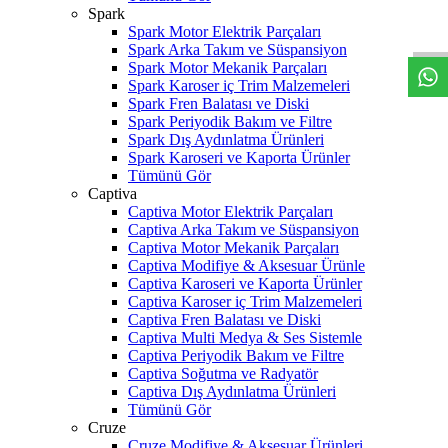
W
h
t
s
a
p
p
D
e
s
t
e
H
a
t
t
Spark
Spark Motor Elektrik Parçaları
Spark Arka Takım ve Süspansiyon
Spark Motor Mekanik Parçaları
Spark Karoser iç Trim Malzemeleri
Spark Fren Balatası ve Diski
Spark Periyodik Bakım ve Filtre
Spark Dış Aydınlatma Ürünleri
Spark Karoseri ve Kaporta Ürünler
Tümünü Gör
Captiva
Captiva Motor Elektrik Parçaları
Captiva Arka Takım ve Süspansiyon
Captiva Motor Mekanik Parçaları
Captiva Modifiye & Aksesuar Ürünle
Captiva Karoseri ve Kaporta Ürünler
Captiva Karoser iç Trim Malzemeleri
Captiva Fren Balatası ve Diski
Captiva Multi Medya & Ses Sistemle
Captiva Periyodik Bakım ve Filtre
Captiva Soğutma ve Radyatör
Captiva Dış Aydınlatma Ürünleri
Tümünü Gör
Cruze
Cruze Modifiye & Aksesuar Ürünleri