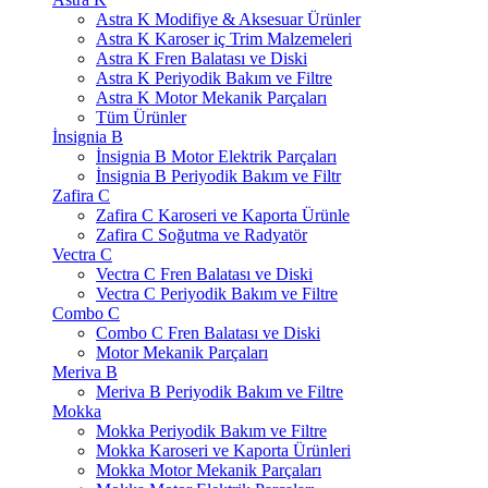
Astra K Modifiye & Aksesuar Ürünler
Astra K Karoser iç Trim Malzemeleri
Astra K Fren Balatası ve Diski
Astra K Periyodik Bakım ve Filtre
Astra K Motor Mekanik Parçaları
Tüm Ürünler
İnsignia B
İnsignia B Motor Elektrik Parçaları
İnsignia B Periyodik Bakım ve Filtr
Zafira C
Zafira C Karoseri ve Kaporta Ürünle
Zafira C Soğutma ve Radyatör
Vectra C
Vectra C Fren Balatası ve Diski
Vectra C Periyodik Bakım ve Filtre
Combo C
Combo C Fren Balatası ve Diski
Motor Mekanik Parçaları
Meriva B
Meriva B Periyodik Bakım ve Filtre
Mokka
Mokka Periyodik Bakım ve Filtre
Mokka Karoseri ve Kaporta Ürünleri
Mokka Motor Mekanik Parçaları