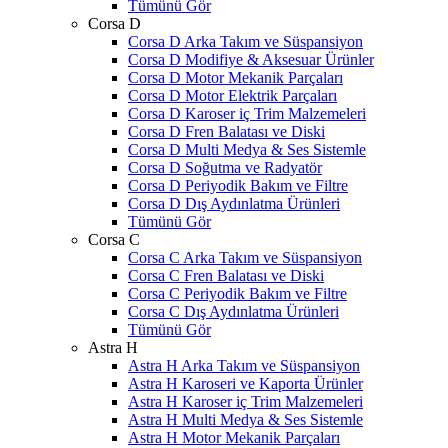
Tümünü Gör
Corsa D
Corsa D Arka Takım ve Süspansiyon
Corsa D Modifiye & Aksesuar Ürünler
Corsa D Motor Mekanik Parçaları
Corsa D Motor Elektrik Parçaları
Corsa D Karoser iç Trim Malzemeleri
Corsa D Fren Balatası ve Diski
Corsa D Multi Medya & Ses Sistemle
Corsa D Soğutma ve Radyatör
Corsa D Periyodik Bakım ve Filtre
Corsa D Dış Aydınlatma Ürünleri
Tümünü Gör
Corsa C
Corsa C Arka Takım ve Süspansiyon
Corsa C Fren Balatası ve Diski
Corsa C Periyodik Bakım ve Filtre
Corsa C Dış Aydınlatma Ürünleri
Tümünü Gör
Astra H
Astra H Arka Takım ve Süspansiyon
Astra H Karoseri ve Kaporta Ürünler
Astra H Karoser iç Trim Malzemeleri
Astra H Multi Medya & Ses Sistemle
Astra H Motor Mekanik Parçaları