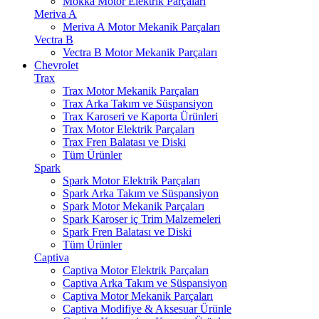
Mokka Motor Elektrik Parçaları
Meriva A
Meriva A Motor Mekanik Parçaları
Vectra B
Vectra B Motor Mekanik Parçaları
Chevrolet
Trax
Trax Motor Mekanik Parçaları
Trax Arka Takım ve Süspansiyon
Trax Karoseri ve Kaporta Ürünleri
Trax Motor Elektrik Parçaları
Trax Fren Balatası ve Diski
Tüm Ürünler
Spark
Spark Motor Elektrik Parçaları
Spark Arka Takım ve Süspansiyon
Spark Motor Mekanik Parçaları
Spark Karoser iç Trim Malzemeleri
Spark Fren Balatası ve Diski
Tüm Ürünler
Captiva
Captiva Motor Elektrik Parçaları
Captiva Arka Takım ve Süspansiyon
Captiva Motor Mekanik Parçaları
Captiva Modifiye & Aksesuar Ürünle