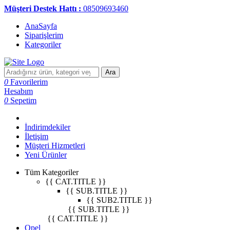
Müşteri Destek Hattı :
08509693460
AnaSayfa
Siparişlerim
Kategoriler
Ara
0
Favorilerim
Hesabım
0
Sepetim
İndirimdekiler
İletişim
Müşteri Hizmetleri
Yeni Ürünler
Tüm Kategoriler
{{ CAT.TITLE }}
{{ SUB.TITLE }}
{{ SUB2.TITLE }}
{{ SUB.TITLE }}
{{ CAT.TITLE }}
Opel