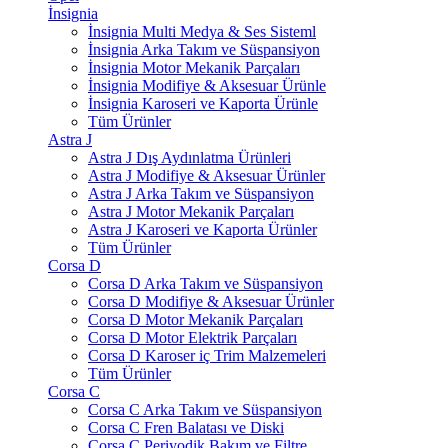
İnsignia
İnsignia Multi Medya & Ses Sisteml
İnsignia Arka Takım ve Süspansiyon
İnsignia Motor Mekanik Parçaları
İnsignia Modifiye & Aksesuar Ürünle
İnsignia Karoseri ve Kaporta Ürünle
Tüm Ürünler
Astra J
Astra J Dış Aydınlatma Ürünleri
Astra J Modifiye & Aksesuar Ürünler
Astra J Arka Takım ve Süspansiyon
Astra J Motor Mekanik Parçaları
Astra J Karoseri ve Kaporta Ürünler
Tüm Ürünler
Corsa D
Corsa D Arka Takım ve Süspansiyon
Corsa D Modifiye & Aksesuar Ürünler
Corsa D Motor Mekanik Parçaları
Corsa D Motor Elektrik Parçaları
Corsa D Karoser iç Trim Malzemeleri
Tüm Ürünler
Corsa C
Corsa C Arka Takım ve Süspansiyon
Corsa C Fren Balatası ve Diski
Corsa C Periyodik Bakım ve Filtre