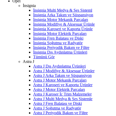
Opel
İnsignia
İnsignia Multi Medya & Ses Sisteml
İnsignia Arka Takım ve Süspansiyon
İnsignia Motor Mekanik Parçaları
İnsignia Modifiye & Aksesuar Ürünle
İnsignia Karoseri ve Kaporta Ürünle
İnsignia Motor Elektrik Parçaları
İnsignia Fren Balatası ve Diski
İnsignia Soğutma ve Radyatör
İnsignia Periyodik Bakım ve Filtre
İnsignia Dış Aydınlatma Ürünleri
Tümünü Gör
Astra J
Astra J Dış Aydınlatma Ürünleri
Astra J Modifiye & Aksesuar Ürünler
Astra J Arka Takım ve Süspansiyon
Astra J Motor Mekanik Parçaları
Astra J Karoseri ve Kaporta Ürünler
Astra J Motor Elektrik Parçaları
Astra J Karoser İç Trim Malzemeler
Astra J Multi Medya & Ses Sistemle
Astra J Fren Balatası ve Diski
Astra J Soğutma ve Radyatör
Astra J Periyodik Bakım ve Filtre