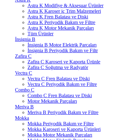
Astra K Modifiye & Aksesuar Ürünler
Astra K Karoser iç Trim Malzemeleri
Astra K Fren Balatası ve Diski
Astra K Periyodik Bakım ve Filtre
Astra K Motor Mekanik Parçaları
Tüm Ürünler
İnsignia B
İnsignia B Motor Elektrik Parçaları
İnsignia B Periyodik Bakım ve Filtr
Zafira C
Zafira C Karoseri ve Kaporta Ürünle
Zafira C Soğutma ve Radyatör
Vectra C
Vectra C Fren Balatası ve Diski
Vectra C Periyodik Bakım ve Filtre
Combo C
Combo C Fren Balatası ve Diski
Motor Mekanik Parçaları
Meriva B
Meriva B Periyodik Bakım ve Filtre
Mokka
Mokka Periyodik Bakım ve Filtre
Mokka Karoseri ve Kaporta Ürünleri
Mokka Motor Mekanik Parçaları