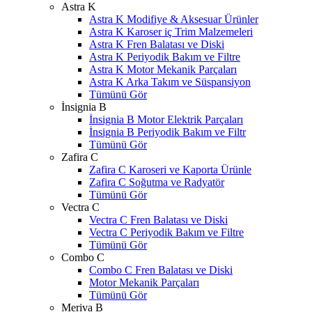
Astra K
Astra K Modifiye & Aksesuar Ürünler
Astra K Karoser iç Trim Malzemeleri
Astra K Fren Balatası ve Diski
Astra K Periyodik Bakım ve Filtre
Astra K Motor Mekanik Parçaları
Astra K Arka Takım ve Süspansiyon
Tümünü Gör
İnsignia B
İnsignia B Motor Elektrik Parçaları
İnsignia B Periyodik Bakım ve Filtr
Tümünü Gör
Zafira C
Zafira C Karoseri ve Kaporta Ürünle
Zafira C Soğutma ve Radyatör
Tümünü Gör
Vectra C
Vectra C Fren Balatası ve Diski
Vectra C Periyodik Bakım ve Filtre
Tümünü Gör
Combo C
Combo C Fren Balatası ve Diski
Motor Mekanik Parçaları
Tümünü Gör
Meriva B