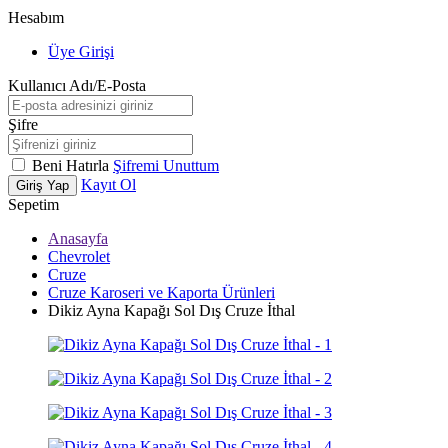
Hesabım
Üye Girişi
Kullanıcı Adı/E-Posta
Şifre
Beni Hatırla
Şifremi Unuttum
Kayıt Ol
Giriş Yap
Sepetim
Anasayfa
Chevrolet
Cruze
Cruze Karoseri ve Kaporta Ürünleri
Dikiz Ayna Kapağı Sol Dış Cruze İthal