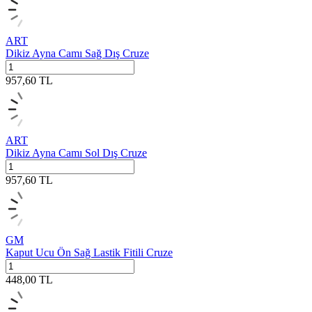
ART
Dikiz Ayna Camı Sağ Dış Cruze
957,60
TL
ART
Dikiz Ayna Camı Sol Dış Cruze
957,60
TL
GM
Kaput Ucu Ön Sağ Lastik Fitili Cruze
448,00
TL