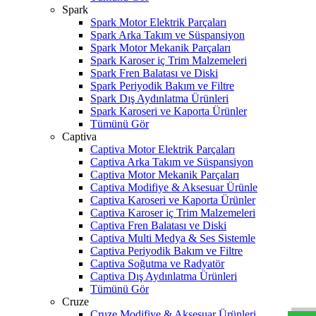
Spark
Spark Motor Elektrik Parçaları
Spark Arka Takım ve Süspansiyon
Spark Motor Mekanik Parçaları
Spark Karoser iç Trim Malzemeleri
Spark Fren Balatası ve Diski
Spark Periyodik Bakım ve Filtre
Spark Dış Aydınlatma Ürünleri
Spark Karoseri ve Kaporta Ürünler
Tümünü Gör
Captiva
Captiva Motor Elektrik Parçaları
Captiva Arka Takım ve Süspansiyon
Captiva Motor Mekanik Parçaları
Captiva Modifiye & Aksesuar Ürünle
Captiva Karoseri ve Kaporta Ürünler
Captiva Karoser iç Trim Malzemeleri
Captiva Fren Balatası ve Diski
Captiva Multi Medya & Ses Sistemle
Captiva Periyodik Bakım ve Filtre
Captiva Soğutma ve Radyatör
W
h
t
s
a
p
p
D
e
s
t
e
H
a
t
t
Captiva Dış Aydınlatma Ürünleri
Tümünü Gör
Cruze
Cruze Modifiye & Aksesuar Ürünleri