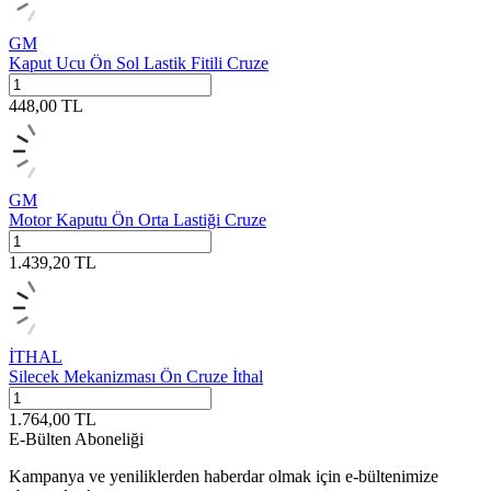
GM
Kaput Ucu Ön Sol Lastik Fitili Cruze
448,00
TL
GM
Motor Kaputu Ön Orta Lastiği Cruze
1.439,20
TL
İTHAL
Silecek Mekanizması Ön Cruze İthal
1.764,00
TL
E-Bülten Aboneliği
Kampanya ve yeniliklerden haberdar olmak için e-bültenimize