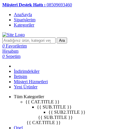
Müşteri Destek Hattı :
08509693460
AnaSayfa
Siparişlerim
Kategoriler
Ara
0
Favorilerim
Hesabım
0
Sepetim
İndirimdekiler
İletişim
Müşteri Hizmetleri
Yeni Ürünler
Tüm Kategoriler
{{ CAT.TITLE }}
{{ SUB.TITLE }}
{{ SUB2.TITLE }}
{{ SUB.TITLE }}
{{ CAT.TITLE }}
Opel