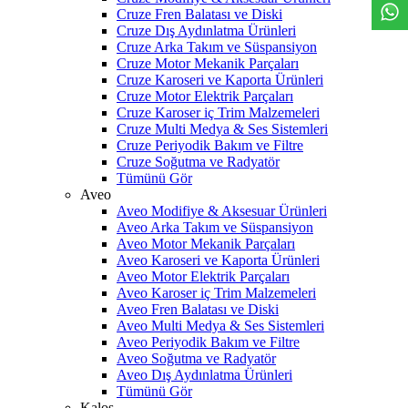
Cruze Fren Balatası ve Diski
Cruze Dış Aydınlatma Ürünleri
Cruze Arka Takım ve Süspansiyon
Cruze Motor Mekanik Parçaları
Cruze Karoseri ve Kaporta Ürünleri
Cruze Motor Elektrik Parçaları
Cruze Karoser iç Trim Malzemeleri
Cruze Multi Medya & Ses Sistemleri
Cruze Periyodik Bakım ve Filtre
Cruze Soğutma ve Radyatör
Tümünü Gör
Aveo
Aveo Modifiye & Aksesuar Ürünleri
Aveo Arka Takım ve Süspansiyon
Aveo Motor Mekanik Parçaları
Aveo Karoseri ve Kaporta Ürünleri
Aveo Motor Elektrik Parçaları
Aveo Karoser iç Trim Malzemeleri
Aveo Fren Balatası ve Diski
Aveo Multi Medya & Ses Sistemleri
Aveo Periyodik Bakım ve Filtre
Aveo Soğutma ve Radyatör
Aveo Dış Aydınlatma Ürünleri
Tümünü Gör
Kalos