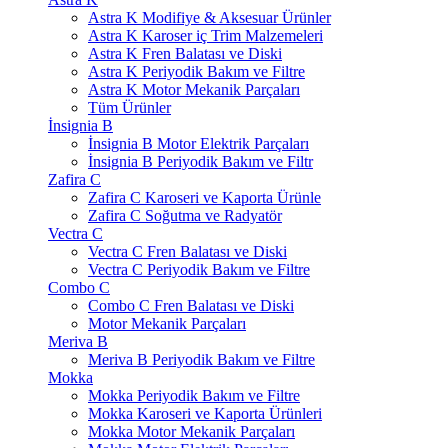
Astra K Modifiye & Aksesuar Ürünler
Astra K Karoser iç Trim Malzemeleri
Astra K Fren Balatası ve Diski
Astra K Periyodik Bakım ve Filtre
Astra K Motor Mekanik Parçaları
Tüm Ürünler
İnsignia B
İnsignia B Motor Elektrik Parçaları
İnsignia B Periyodik Bakım ve Filtr
Zafira C
Zafira C Karoseri ve Kaporta Ürünle
Zafira C Soğutma ve Radyatör
Vectra C
Vectra C Fren Balatası ve Diski
Vectra C Periyodik Bakım ve Filtre
Combo C
Combo C Fren Balatası ve Diski
Motor Mekanik Parçaları
Meriva B
Meriva B Periyodik Bakım ve Filtre
Mokka
Mokka Periyodik Bakım ve Filtre
Mokka Karoseri ve Kaporta Ürünleri
Mokka Motor Mekanik Parçaları