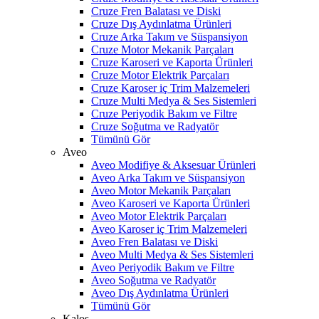
Cruze Fren Balatası ve Diski
Cruze Dış Aydınlatma Ürünleri
Cruze Arka Takım ve Süspansiyon
Cruze Motor Mekanik Parçaları
Cruze Karoseri ve Kaporta Ürünleri
Cruze Motor Elektrik Parçaları
Cruze Karoser iç Trim Malzemeleri
Cruze Multi Medya & Ses Sistemleri
Cruze Periyodik Bakım ve Filtre
Cruze Soğutma ve Radyatör
Tümünü Gör
Aveo
Aveo Modifiye & Aksesuar Ürünleri
Aveo Arka Takım ve Süspansiyon
Aveo Motor Mekanik Parçaları
Aveo Karoseri ve Kaporta Ürünleri
Aveo Motor Elektrik Parçaları
Aveo Karoser iç Trim Malzemeleri
Aveo Fren Balatası ve Diski
Aveo Multi Medya & Ses Sistemleri
Aveo Periyodik Bakım ve Filtre
Aveo Soğutma ve Radyatör
Aveo Dış Aydınlatma Ürünleri
Tümünü Gör
Kalos