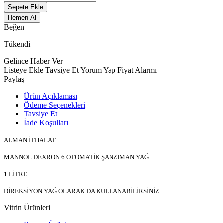
Sepete Ekle
Hemen Al
Beğen
Tükendi
Gelince Haber Ver
Listeye Ekle
Tavsiye Et
Yorum Yap
Fiyat Alarmı
Paylaş
Ürün Açıklaması
Ödeme Seçenekleri
Tavsiye Et
İade Koşulları
ALMAN İTHALAT
MANNOL DEXRON 6 OTOMATİK ŞANZIMAN YAĞ
1 LİTRE
DİREKSİYON YAĞ OLARAK DA KULLANABİLİRSİNİZ.
Vitrin Ürünleri