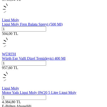
Liqui Moly
Liqui Moly Fren Balata Spreyi (500 Ml)
504,00
TL
WÜRTH
Würth Egr Valfi Dizel Temizleyici 400 Ml
957,60
TL
Liqui Moly
Motor Yağı Liqui Moly 0W20 5 Litre Liqui Moly
4.384,80
TL
E-Bülten Aboneliği