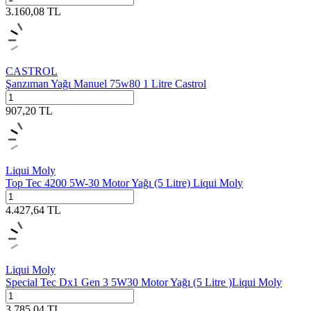
3.160,08
TL
CASTROL
Şanzıman Yağı Manuel 75w80 1 Litre Castrol
907,20
TL
Liqui Moly
Top Tec 4200 5W-30 Motor Yağı (5 Litre) Liqui Moly
4.427,64
TL
Liqui Moly
Special Tec Dx1 Gen 3 5W30 Motor Yağı (5 Litre )Liqui Moly
3.785,04
TL