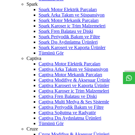
Spark
Spark Motor Elektrik Parçaları
Spark Arka Takım ve Süspansiyon
Spark Motor Mekanik Parçaları
Spark Karoser iç Trim Malzemeleri
Spark Fren Balatası ve Diski
Spark Periyodik Bakım ve Filtre
Spark Dış Aydınlatma Ürünleri
Spark Karoseri ve Kaporta Ürünler
Tümünü Gör
W
h
t
s
a
p
p
D
e
s
t
e
H
a
t
t
Captiva
Captiva Motor Elektrik Parçaları
Captiva Arka Takım ve Süspansiyon
Captiva Motor Mekanik Parçaları
Captiva Modifiye & Aksesuar Ürünle
Captiva Karoseri ve Kaporta Ürünler
Captiva Karoser iç Trim Malzemeleri
Captiva Fren Balatası ve Diski
Captiva Multi Medya & Ses Sistemle
Captiva Periyodik Bakım ve Filtre
Captiva Soğutma ve Radyatör
Captiva Dış Aydınlatma Ürünleri
Tümünü Gör
Cruze
Cruze Modifiye & Aksesuar Ürünleri