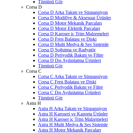
Tümünü Gör
Corsa D
Corsa D Arka Takım ve Süspansiyon
Corsa D Modifiye & Aksesuar Ürünler
Corsa D Motor Mekanik Parçaları
Corsa D Motor Elektrik Parçaları
Corsa D Karoser iç Trim Malzemeleri
Corsa D Fren Balatası ve Diski
Corsa D Multi Medya & Ses Sistemle
Corsa D Soğutma ve Radyatör
Corsa D Periyodik Bakım ve Filtre
Corsa D Dış Aydınlatma Ürünleri
Tümünü Gör
Corsa C
Corsa C Arka Takım ve Süspansiyon
Corsa C Fren Balatası ve Diski
Corsa C Periyodik Bakım ve Filtre
Corsa C Dış Aydınlatma Ürünleri
Tümünü Gör
Astra H
Astra H Arka Takım ve Süspansiyon
Astra H Karoseri ve Kaporta Ürünler
Astra H Karoser iç Trim Malzemeleri
Astra H Multi Medya & Ses Sistemle
Astra H Motor Mekanik Parçaları