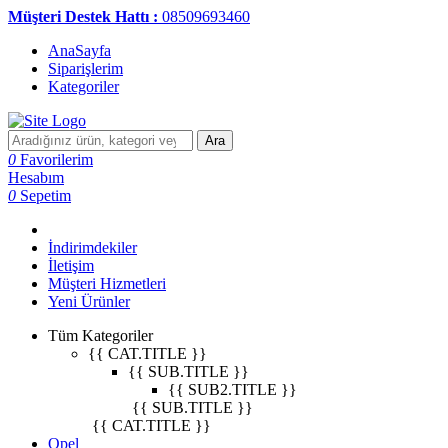
Müşteri Destek Hattı :
08509693460
AnaSayfa
Siparişlerim
Kategoriler
Ara
0
Favorilerim
Hesabım
0
Sepetim
İndirimdekiler
İletişim
Müşteri Hizmetleri
Yeni Ürünler
Tüm Kategoriler
{{ CAT.TITLE }}
{{ SUB.TITLE }}
{{ SUB2.TITLE }}
{{ SUB.TITLE }}
{{ CAT.TITLE }}
Opel