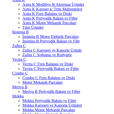
Astra K Modifiye & Aksesuar Ürünler
Astra K Karoser iç Trim Malzemeleri
Astra K Fren Balatası ve Diski
Astra K Periyodik Bakım ve Filtre
Astra K Motor Mekanik Parçaları
Tüm Ürünler
İnsignia B
İnsignia B Motor Elektrik Parçaları
İnsignia B Periyodik Bakım ve Filtr
Zafira C
Zafira C Karoseri ve Kaporta Ürünle
Zafira C Soğutma ve Radyatör
Vectra C
Vectra C Fren Balatası ve Diski
Vectra C Periyodik Bakım ve Filtre
Combo C
Combo C Fren Balatası ve Diski
Motor Mekanik Parçaları
Meriva B
Meriva B Periyodik Bakım ve Filtre
Mokka
Mokka Periyodik Bakım ve Filtre
Mokka Karoseri ve Kaporta Ürünleri
Mokka Motor Mekanik Parçaları