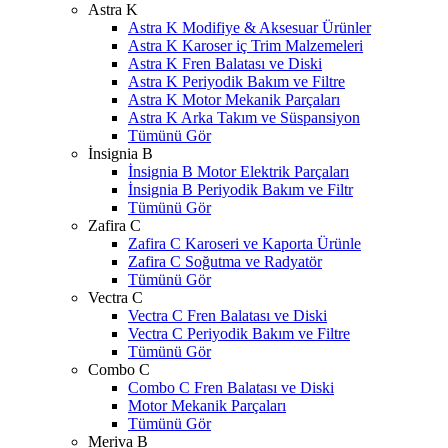
Astra K
Astra K Modifiye & Aksesuar Ürünler
Astra K Karoser iç Trim Malzemeleri
Astra K Fren Balatası ve Diski
Astra K Periyodik Bakım ve Filtre
Astra K Motor Mekanik Parçaları
Astra K Arka Takım ve Süspansiyon
Tümünü Gör
İnsignia B
İnsignia B Motor Elektrik Parçaları
İnsignia B Periyodik Bakım ve Filtr
Tümünü Gör
Zafira C
Zafira C Karoseri ve Kaporta Ürünle
Zafira C Soğutma ve Radyatör
Tümünü Gör
Vectra C
Vectra C Fren Balatası ve Diski
Vectra C Periyodik Bakım ve Filtre
Tümünü Gör
Combo C
Combo C Fren Balatası ve Diski
Motor Mekanik Parçaları
Tümünü Gör
Meriva B