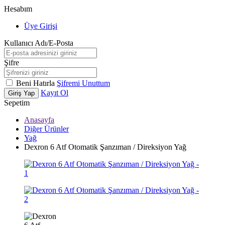
Hesabım
Üye Girişi
Kullanıcı Adı/E-Posta
Şifre
Beni Hatırla
Şifremi Unuttum
Kayıt Ol
Giriş Yap
Sepetim
Anasayfa
Diğer Ürünler
Yağ
Dexron 6 Atf Otomatik Şanzıman / Direksiyon Yağ