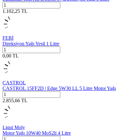
1.102,25
TL
FEBİ
Direksiyon Yağı Yeşil 1 Litre
0,00
TL
CASTROL
CASTROL 15FF2D | Edge 5W30 LL 5 Litre Motor Yağı
2.855,66
TL
Liqui Moly
Motor Yağı 10W40 MoS2li 4 Litre