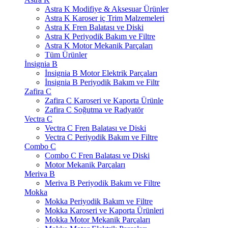
Astra K Modifiye & Aksesuar Ürünler
Astra K Karoser iç Trim Malzemeleri
Astra K Fren Balatası ve Diski
Astra K Periyodik Bakım ve Filtre
Astra K Motor Mekanik Parçaları
Tüm Ürünler
İnsignia B
İnsignia B Motor Elektrik Parçaları
İnsignia B Periyodik Bakım ve Filtr
Zafira C
Zafira C Karoseri ve Kaporta Ürünle
Zafira C Soğutma ve Radyatör
Vectra C
Vectra C Fren Balatası ve Diski
Vectra C Periyodik Bakım ve Filtre
Combo C
Combo C Fren Balatası ve Diski
Motor Mekanik Parçaları
Meriva B
Meriva B Periyodik Bakım ve Filtre
Mokka
Mokka Periyodik Bakım ve Filtre
Mokka Karoseri ve Kaporta Ürünleri
Mokka Motor Mekanik Parçaları