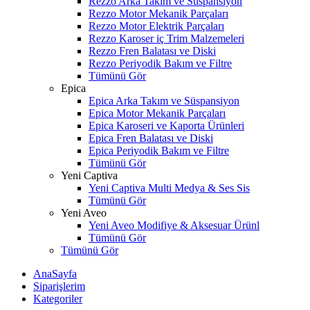
Rezzo Arka Takım ve Süspansiyon
Rezzo Motor Mekanik Parçaları
Rezzo Motor Elektrik Parçaları
Rezzo Karoser iç Trim Malzemeleri
Rezzo Fren Balatası ve Diski
Rezzo Periyodik Bakım ve Filtre
Tümünü Gör
Epica
Epica Arka Takım ve Süspansiyon
Epica Motor Mekanik Parçaları
Epica Karoseri ve Kaporta Ürünleri
Epica Fren Balatası ve Diski
Epica Periyodik Bakım ve Filtre
Tümünü Gör
Yeni Captiva
Yeni Captiva Multi Medya & Ses Sis
Tümünü Gör
Yeni Aveo
Yeni Aveo Modifiye & Aksesuar Ürünl
Tümünü Gör
Tümünü Gör
AnaSayfa
Siparişlerim
Kategoriler