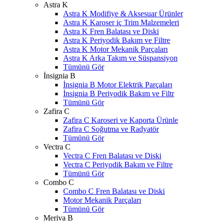
Astra K
Astra K Modifiye & Aksesuar Ürünler
Astra K Karoser iç Trim Malzemeleri
Astra K Fren Balatası ve Diski
Astra K Periyodik Bakım ve Filtre
Astra K Motor Mekanik Parçaları
Astra K Arka Takım ve Süspansiyon
Tümünü Gör
İnsignia B
İnsignia B Motor Elektrik Parçaları
İnsignia B Periyodik Bakım ve Filtr
Tümünü Gör
Zafira C
Zafira C Karoseri ve Kaporta Ürünle
Zafira C Soğutma ve Radyatör
Tümünü Gör
Vectra C
Vectra C Fren Balatası ve Diski
Vectra C Periyodik Bakım ve Filtre
Tümünü Gör
Combo C
Combo C Fren Balatası ve Diski
Motor Mekanik Parçaları
Tümünü Gör
Meriva B