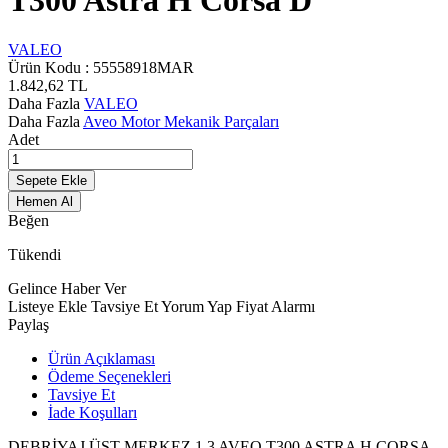
T300 Astra H Corsa D
VALEO
Ürün Kodu :
55558918MAR
1.842,62
TL
Daha Fazla
VALEO
Daha Fazla
Aveo Motor Mekanik Parçaları
Adet
Sepete Ekle
Hemen Al
Beğen
Tükendi
Gelince Haber Ver
Listeye Ekle
Tavsiye Et
Yorum Yap
Fiyat Alarmı
Paylaş
Ürün Açıklaması
Ödeme Seçenekleri
Tavsiye Et
İade Koşulları
DEBRİYAJ ÜST MERKEZ 1.3 AVEO T300 ASTRA H CORSA