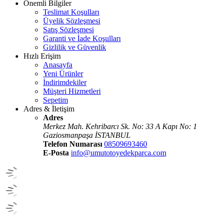
Önemli Bilgiler
Teslimat Koşulları
Üyelik Sözleşmesi
Satış Sözleşmesi
Garanti ve İade Koşulları
Gizlilik ve Güvenlik
Hızlı Erişim
Anasayfa
Yeni Ürünler
İndirimdekiler
Müşteri Hizmetleri
Sepetim
Adres & İletişim
Adres
Merkez Mah. Kehribarcı Sk. No: 33 A Kapı No: 1
Gaziosmanpaşa İSTANBUL
Telefon Numarası
08509693460
E-Posta
info@umutotoyedekparca.com