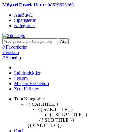
Müşteri Destek Hattı :
08509693460
AnaSayfa
Siparişlerim
Kategoriler
Ara
0
Favorilerim
Hesabım
0
Sepetim
İndirimdekiler
İletişim
Müşteri Hizmetleri
Yeni Ürünler
Tüm Kategoriler
{{ CAT.TITLE }}
{{ SUB.TITLE }}
{{ SUB2.TITLE }}
{{ SUB.TITLE }}
{{ CAT.TITLE }}
Opel