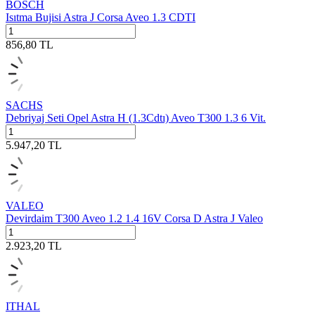
BOSCH
Isıtma Bujisi Astra J Corsa Aveo 1.3 CDTI
856,80
TL
SACHS
Debriyaj Seti Opel Astra H (1.3Cdtı) Aveo T300 1.3 6 Vit.
5.947,20
TL
VALEO
Devirdaim T300 Aveo 1.2 1.4 16V Corsa D Astra J Valeo
2.923,20
TL
ITHAL