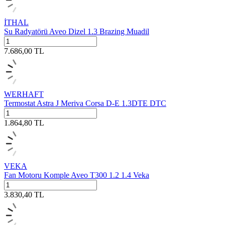
İTHAL
Su Radyatörü Aveo Dizel 1.3 Brazing Muadil
7.686,00
TL
WERHAFT
Termostat Astra J Meriva Corsa D-E 1.3DTE DTC
1.864,80
TL
VEKA
Fan Motoru Komple Aveo T300 1.2 1.4 Veka
3.830,40
TL