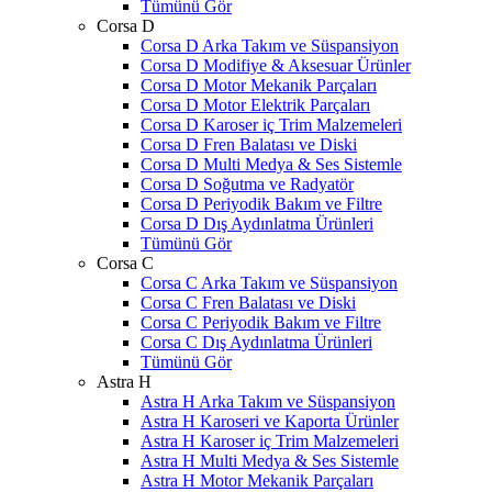
Tümünü Gör
Corsa D
Corsa D Arka Takım ve Süspansiyon
Corsa D Modifiye & Aksesuar Ürünler
Corsa D Motor Mekanik Parçaları
Corsa D Motor Elektrik Parçaları
Corsa D Karoser iç Trim Malzemeleri
Corsa D Fren Balatası ve Diski
Corsa D Multi Medya & Ses Sistemle
Corsa D Soğutma ve Radyatör
Corsa D Periyodik Bakım ve Filtre
Corsa D Dış Aydınlatma Ürünleri
Tümünü Gör
Corsa C
Corsa C Arka Takım ve Süspansiyon
Corsa C Fren Balatası ve Diski
Corsa C Periyodik Bakım ve Filtre
Corsa C Dış Aydınlatma Ürünleri
Tümünü Gör
Astra H
Astra H Arka Takım ve Süspansiyon
Astra H Karoseri ve Kaporta Ürünler
Astra H Karoser iç Trim Malzemeleri
Astra H Multi Medya & Ses Sistemle
Astra H Motor Mekanik Parçaları