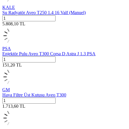
KALE
Su Radyatör Aveo T250 1.4 16 Valf (Manuel)
5.808,10
TL
PSA
Enjektör Pulu Aveo T300 Corsa D Astra J 1.3 PSA
151,20
TL
GM
Hava Filtre Üst Kutusu Aveo T300
1.713,60
TL