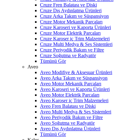
Cruze Fren Balatası ve Diski
Cruze Dış Aydınlatma Ürünleri
Cruze Arka Takım ve Süspansiyon
Cruze Motor Mekanik Parçaları
Cruze Karoseri ve Kaporta Ürünleri
Cruze Motor Elektrik Parçaları
Cruze Karoser iç Trim Malzemeleri
Cruze Multi Medya & Ses Sistemleri
Cruze Periyodik Bakım ve Filtre
Cruze Soğutma ve Radyatör
Tümünü Gör
Aveo
Aveo Modifiye & Aksesuar Ürünleri
Aveo Arka Takım ve Süspansiyon
Aveo Motor Mekanik Parçaları
Aveo Karoseri ve Kaporta Ürünleri
Aveo Motor Elektrik Parçaları
Aveo Karoser iç Trim Malzemeleri
Aveo Fren Balatası ve Diski
Aveo Multi Medya & Ses Sistemleri
Aveo Periyodik Bakım ve Filtre
Aveo Soğutma ve Radyatör
Aveo Dış Aydınlatma Ürünleri
Tümünü Gör
Kalos