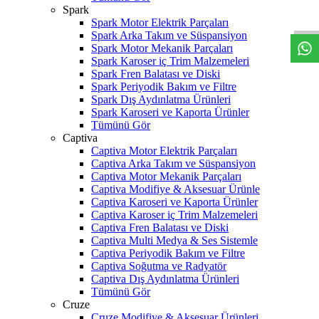
W
h
t
s
a
p
p
D
e
s
t
e
H
a
t
t
Spark
Spark Motor Elektrik Parçaları
Spark Arka Takım ve Süspansiyon
Spark Motor Mekanik Parçaları
Spark Karoser iç Trim Malzemeleri
Spark Fren Balatası ve Diski
Spark Periyodik Bakım ve Filtre
Spark Dış Aydınlatma Ürünleri
Spark Karoseri ve Kaporta Ürünler
Tümünü Gör
Captiva
Captiva Motor Elektrik Parçaları
Captiva Arka Takım ve Süspansiyon
Captiva Motor Mekanik Parçaları
Captiva Modifiye & Aksesuar Ürünle
Captiva Karoseri ve Kaporta Ürünler
Captiva Karoser iç Trim Malzemeleri
Captiva Fren Balatası ve Diski
Captiva Multi Medya & Ses Sistemle
Captiva Periyodik Bakım ve Filtre
Captiva Soğutma ve Radyatör
Captiva Dış Aydınlatma Ürünleri
Tümünü Gör
Cruze
Cruze Modifiye & Aksesuar Ürünleri