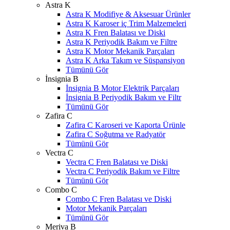
Astra K
Astra K Modifiye & Aksesuar Ürünler
Astra K Karoser iç Trim Malzemeleri
Astra K Fren Balatası ve Diski
Astra K Periyodik Bakım ve Filtre
Astra K Motor Mekanik Parçaları
Astra K Arka Takım ve Süspansiyon
Tümünü Gör
İnsignia B
İnsignia B Motor Elektrik Parçaları
İnsignia B Periyodik Bakım ve Filtr
Tümünü Gör
Zafira C
Zafira C Karoseri ve Kaporta Ürünle
Zafira C Soğutma ve Radyatör
Tümünü Gör
Vectra C
Vectra C Fren Balatası ve Diski
Vectra C Periyodik Bakım ve Filtre
Tümünü Gör
Combo C
Combo C Fren Balatası ve Diski
Motor Mekanik Parçaları
Tümünü Gör
Meriva B