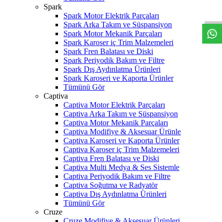
W
h
t
s
a
p
p
D
e
s
t
e
H
a
t
t
Spark
Spark Motor Elektrik Parçaları
Spark Arka Takım ve Süspansiyon
Spark Motor Mekanik Parçaları
Spark Karoser iç Trim Malzemeleri
Spark Fren Balatası ve Diski
Spark Periyodik Bakım ve Filtre
Spark Dış Aydınlatma Ürünleri
Spark Karoseri ve Kaporta Ürünler
Tümünü Gör
Captiva
Captiva Motor Elektrik Parçaları
Captiva Arka Takım ve Süspansiyon
Captiva Motor Mekanik Parçaları
Captiva Modifiye & Aksesuar Ürünle
Captiva Karoseri ve Kaporta Ürünler
Captiva Karoser iç Trim Malzemeleri
Captiva Fren Balatası ve Diski
Captiva Multi Medya & Ses Sistemle
Captiva Periyodik Bakım ve Filtre
Captiva Soğutma ve Radyatör
Captiva Dış Aydınlatma Ürünleri
Tümünü Gör
Cruze
Cruze Modifiye & Aksesuar Ürünleri