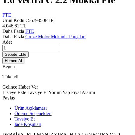
1.6 Vectra C 2.2 Mokka Fte
FTE
Ürün Kodu :
5679350FTE
4.046,61
TL
Daha Fazla
FTE
Daha Fazla
Cruze Motor Mekanik Parçaları
Adet
Sepete Ekle
Hemen Al
Beğen
Tükendi
Gelince Haber Ver
Listeye Ekle
Tavsiye Et
Yorum Yap
Fiyat Alarmı
Paylaş
Ürün Açıklaması
Ödeme Seçenekleri
Tavsiye Et
İade Koşulları
DEBRİYAJ RULMANI ASTRA JH 1.3 1.6 VECTRA C 2.2