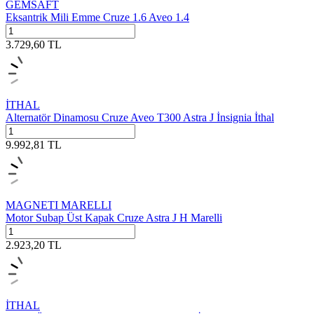
GEMSAFT
Eksantrik Mili Emme Cruze 1.6 Aveo 1.4
3.729,60
TL
İTHAL
Alternatör Dinamosu Cruze Aveo T300 Astra J İnsignia İthal
9.992,81
TL
MAGNETI MARELLI
Motor Subap Üst Kapak Cruze Astra J H Marelli
2.923,20
TL
İTHAL