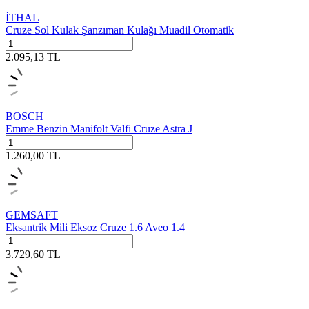
İTHAL
Cruze Sol Kulak Şanzıman Kulağı Muadil Otomatik
2.095,13
TL
BOSCH
Emme Benzin Manifolt Valfi Cruze Astra J
1.260,00
TL
GEMSAFT
Eksantrik Mili Eksoz Cruze 1.6 Aveo 1.4
3.729,60
TL