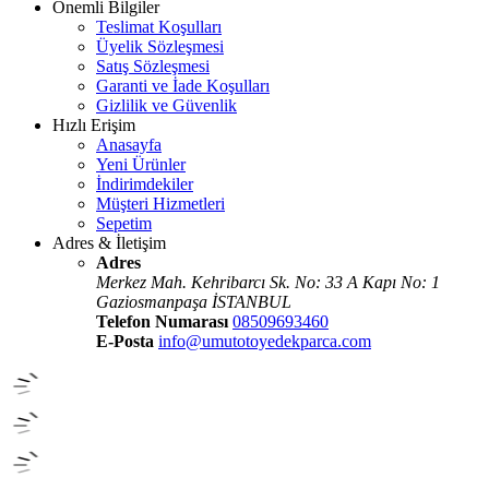
Önemli Bilgiler
Teslimat Koşulları
Üyelik Sözleşmesi
Satış Sözleşmesi
Garanti ve İade Koşulları
Gizlilik ve Güvenlik
Hızlı Erişim
Anasayfa
Yeni Ürünler
İndirimdekiler
Müşteri Hizmetleri
Sepetim
Adres & İletişim
Adres
Merkez Mah. Kehribarcı Sk. No: 33 A Kapı No: 1
Gaziosmanpaşa İSTANBUL
Telefon Numarası
08509693460
E-Posta
info@umutotoyedekparca.com