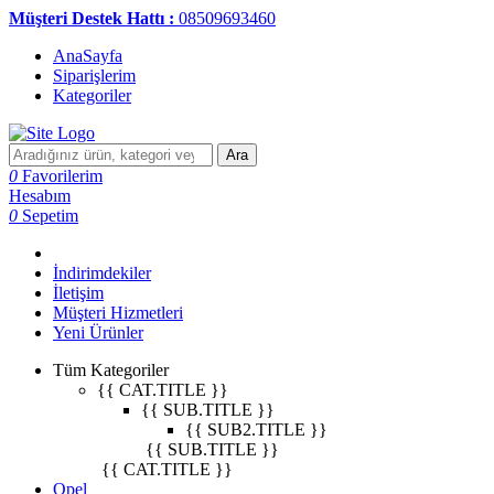
Müşteri Destek Hattı :
08509693460
AnaSayfa
Siparişlerim
Kategoriler
Ara
0
Favorilerim
Hesabım
0
Sepetim
İndirimdekiler
İletişim
Müşteri Hizmetleri
Yeni Ürünler
Tüm Kategoriler
{{ CAT.TITLE }}
{{ SUB.TITLE }}
{{ SUB2.TITLE }}
{{ SUB.TITLE }}
{{ CAT.TITLE }}
Opel