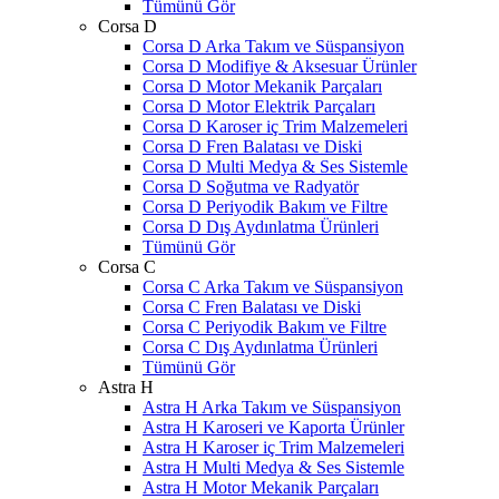
Tümünü Gör
Corsa D
Corsa D Arka Takım ve Süspansiyon
Corsa D Modifiye & Aksesuar Ürünler
Corsa D Motor Mekanik Parçaları
Corsa D Motor Elektrik Parçaları
Corsa D Karoser iç Trim Malzemeleri
Corsa D Fren Balatası ve Diski
Corsa D Multi Medya & Ses Sistemle
Corsa D Soğutma ve Radyatör
Corsa D Periyodik Bakım ve Filtre
Corsa D Dış Aydınlatma Ürünleri
Tümünü Gör
Corsa C
Corsa C Arka Takım ve Süspansiyon
Corsa C Fren Balatası ve Diski
Corsa C Periyodik Bakım ve Filtre
Corsa C Dış Aydınlatma Ürünleri
Tümünü Gör
Astra H
Astra H Arka Takım ve Süspansiyon
Astra H Karoseri ve Kaporta Ürünler
Astra H Karoser iç Trim Malzemeleri
Astra H Multi Medya & Ses Sistemle
Astra H Motor Mekanik Parçaları