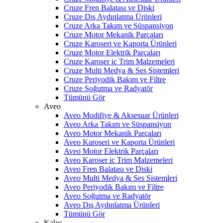
Cruze Fren Balatası ve Diski
Cruze Dış Aydınlatma Ürünleri
Cruze Arka Takım ve Süspansiyon
Cruze Motor Mekanik Parçaları
Cruze Karoseri ve Kaporta Ürünleri
Cruze Motor Elektrik Parçaları
Cruze Karoser iç Trim Malzemeleri
Cruze Multi Medya & Ses Sistemleri
Cruze Periyodik Bakım ve Filtre
Cruze Soğutma ve Radyatör
Tümünü Gör
Aveo
Aveo Modifiye & Aksesuar Ürünleri
Aveo Arka Takım ve Süspansiyon
Aveo Motor Mekanik Parçaları
Aveo Karoseri ve Kaporta Ürünleri
Aveo Motor Elektrik Parçaları
Aveo Karoser iç Trim Malzemeleri
Aveo Fren Balatası ve Diski
Aveo Multi Medya & Ses Sistemleri
Aveo Periyodik Bakım ve Filtre
Aveo Soğutma ve Radyatör
Aveo Dış Aydınlatma Ürünleri
Tümünü Gör
Kalos