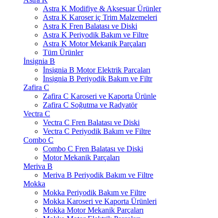
Astra K Modifiye & Aksesuar Ürünler
Astra K Karoser iç Trim Malzemeleri
Astra K Fren Balatası ve Diski
Astra K Periyodik Bakım ve Filtre
Astra K Motor Mekanik Parçaları
Tüm Ürünler
İnsignia B
İnsignia B Motor Elektrik Parçaları
İnsignia B Periyodik Bakım ve Filtr
Zafira C
Zafira C Karoseri ve Kaporta Ürünle
Zafira C Soğutma ve Radyatör
Vectra C
Vectra C Fren Balatası ve Diski
Vectra C Periyodik Bakım ve Filtre
Combo C
Combo C Fren Balatası ve Diski
Motor Mekanik Parçaları
Meriva B
Meriva B Periyodik Bakım ve Filtre
Mokka
Mokka Periyodik Bakım ve Filtre
Mokka Karoseri ve Kaporta Ürünleri
Mokka Motor Mekanik Parçaları