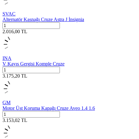
SVAC
Alternatör Kasnağı Cruze Astra J İnsignia
2.016,00
TL
INA
V Kayış Gergisi Komple Cruze
3.175,20
TL
GM
Motor Üst Koruma Kapağı Cruze Aveo 1.4 1.6
3.153,02
TL