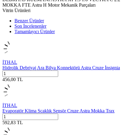
MOKKA FTE Astra H Motor Mekanik Parçaları
Vitrin Ürünleri
Benzer Ürünler
Son İncelenenler
Tamamlayıcı Ürünler
İTHAL
Hidrolik Debriyaj Ara Bilya Konnektörü Astra Cruze İnsignia
456,00
TL
İTHAL
Evaporatör Klima Scaklık Sensör Cruze Astra Mokka Trax
592,83
TL