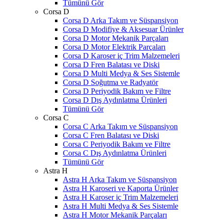
Tümünü Gör
Corsa D
Corsa D Arka Takım ve Süspansiyon
Corsa D Modifiye & Aksesuar Ürünler
Corsa D Motor Mekanik Parçaları
Corsa D Motor Elektrik Parçaları
Corsa D Karoser iç Trim Malzemeleri
Corsa D Fren Balatası ve Diski
Corsa D Multi Medya & Ses Sistemle
Corsa D Soğutma ve Radyatör
Corsa D Periyodik Bakım ve Filtre
Corsa D Dış Aydınlatma Ürünleri
Tümünü Gör
Corsa C
Corsa C Arka Takım ve Süspansiyon
Corsa C Fren Balatası ve Diski
Corsa C Periyodik Bakım ve Filtre
Corsa C Dış Aydınlatma Ürünleri
Tümünü Gör
Astra H
Astra H Arka Takım ve Süspansiyon
Astra H Karoseri ve Kaporta Ürünler
Astra H Karoser iç Trim Malzemeleri
Astra H Multi Medya & Ses Sistemle
Astra H Motor Mekanik Parçaları