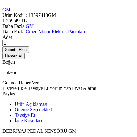
GM
Ürün Kodu :
13597418GM
1.259,49
TL
Daha Fazla
GM
Daha Fazla
Cruze Motor Elektrik Parçaları
Adet
Sepete Ekle
Hemen Al
Beğen
Tükendi
Gelince Haber Ver
Listeye Ekle
Tavsiye Et
Yorum Yap
Fiyat Alarmı
Paylaş
Ürün Açıklaması
Ödeme Seçenekleri
Tavsiye Et
İade Koşulları
DEBRİYAJ PEDAL SENSÖRÜ GM