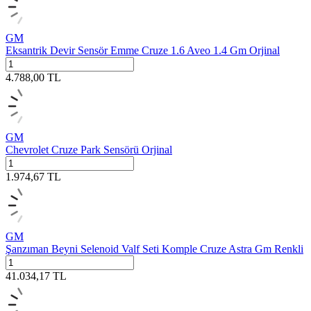
GM
Eksantrik Devir Sensör Emme Cruze 1.6 Aveo 1.4 Gm Orjinal
4.788,00
TL
GM
Chevrolet Cruze Park Sensörü Orjinal
1.974,67
TL
GM
Şanzıman Beyni Selenoid Valf Seti Komple Cruze Astra Gm Renkli
41.034,17
TL