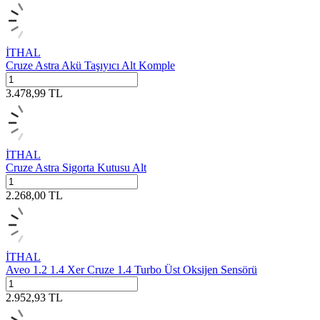
İTHAL
Cruze Astra Akü Taşıyıcı Alt Komple
3.478,99
TL
İTHAL
Cruze Astra Sigorta Kutusu Alt
2.268,00
TL
İTHAL
Aveo 1.2 1.4 Xer Cruze 1.4 Turbo Üst Oksijen Sensörü
2.952,93
TL