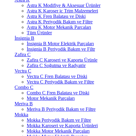
Astra K Modifiye & Aksesuar Ürünler
Astra K Karoser iç Trim Malzemeleri
Astra K Fren Balatası ve Diski
Astra K Periyodik Bakım ve Filtre
Astra K Motor Mekanik Parçaları
Tüm Ürünler
İnsignia B
İnsignia B Motor Elektrik Parçaları
İnsignia B Periyodik Bakım ve Filtr
Zafira C
Zafira C Karoseri ve Kaporta Ürünle
Zafira C Soğutma ve Radyatör
Vectra C
Vectra C Fren Balatası ve Diski
Vectra C Periyodik Bakım ve Filtre
Combo C
Combo C Fren Balatası ve Diski
Motor Mekanik Parçaları
Meriva B
Meriva B Periyodik Bakım ve Filtre
Mokka
Mokka Periyodik Bakım ve Filtre
Mokka Karoseri ve Kaporta Ürünleri
Mokka Motor Mekanik Parçaları