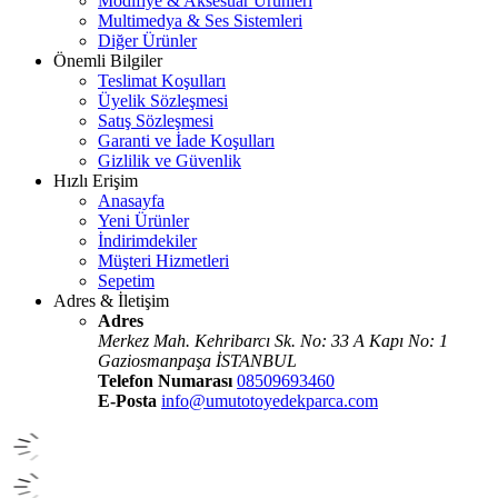
Modifiye & Aksesuar Ürünleri
Multimedya & Ses Sistemleri
Diğer Ürünler
Önemli Bilgiler
Teslimat Koşulları
Üyelik Sözleşmesi
Satış Sözleşmesi
Garanti ve İade Koşulları
Gizlilik ve Güvenlik
Hızlı Erişim
Anasayfa
Yeni Ürünler
İndirimdekiler
Müşteri Hizmetleri
Sepetim
Adres & İletişim
Adres
Merkez Mah. Kehribarcı Sk. No: 33 A Kapı No: 1
Gaziosmanpaşa İSTANBUL
Telefon Numarası
08509693460
E-Posta
info@umutotoyedekparca.com