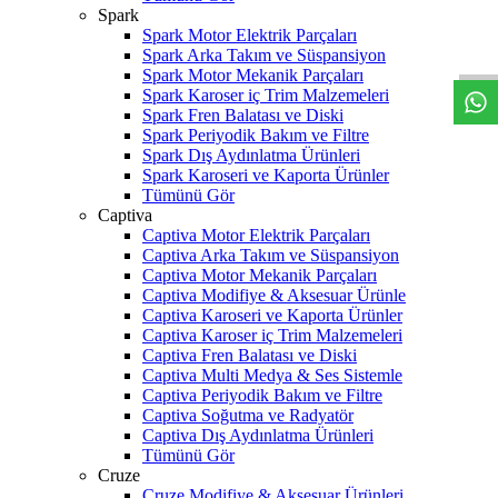
W
h
t
s
a
p
p
D
e
s
t
e
H
a
t
t
Spark
Spark Motor Elektrik Parçaları
Spark Arka Takım ve Süspansiyon
Spark Motor Mekanik Parçaları
Spark Karoser iç Trim Malzemeleri
Spark Fren Balatası ve Diski
Spark Periyodik Bakım ve Filtre
Spark Dış Aydınlatma Ürünleri
Spark Karoseri ve Kaporta Ürünler
Tümünü Gör
Captiva
Captiva Motor Elektrik Parçaları
Captiva Arka Takım ve Süspansiyon
Captiva Motor Mekanik Parçaları
Captiva Modifiye & Aksesuar Ürünle
Captiva Karoseri ve Kaporta Ürünler
Captiva Karoser iç Trim Malzemeleri
Captiva Fren Balatası ve Diski
Captiva Multi Medya & Ses Sistemle
Captiva Periyodik Bakım ve Filtre
Captiva Soğutma ve Radyatör
Captiva Dış Aydınlatma Ürünleri
Tümünü Gör
Cruze
Cruze Modifiye & Aksesuar Ürünleri