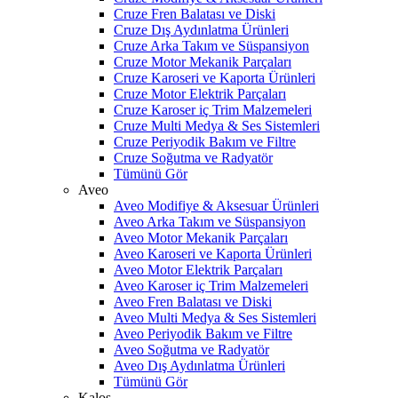
Cruze Fren Balatası ve Diski
Cruze Dış Aydınlatma Ürünleri
Cruze Arka Takım ve Süspansiyon
Cruze Motor Mekanik Parçaları
Cruze Karoseri ve Kaporta Ürünleri
Cruze Motor Elektrik Parçaları
Cruze Karoser iç Trim Malzemeleri
Cruze Multi Medya & Ses Sistemleri
Cruze Periyodik Bakım ve Filtre
Cruze Soğutma ve Radyatör
Tümünü Gör
Aveo
Aveo Modifiye & Aksesuar Ürünleri
Aveo Arka Takım ve Süspansiyon
Aveo Motor Mekanik Parçaları
Aveo Karoseri ve Kaporta Ürünleri
Aveo Motor Elektrik Parçaları
Aveo Karoser iç Trim Malzemeleri
Aveo Fren Balatası ve Diski
Aveo Multi Medya & Ses Sistemleri
Aveo Periyodik Bakım ve Filtre
Aveo Soğutma ve Radyatör
Aveo Dış Aydınlatma Ürünleri
Tümünü Gör
Kalos