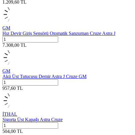
1.209,60
TL
GM
Hız Devir Giriş Sensörü Otomatik Şanzuman Cruze Astra J
7.308,00
TL
GM
Akü Üst Tutucusu Demir Astra J Cruze GM
957,60
TL
İTHAL
Sigorta Üst Kapağı Astra Cruze
504,00
TL