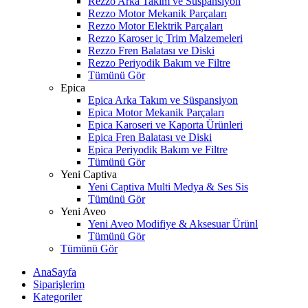
Rezzo Arka Takım ve Süspansiyon
Rezzo Motor Mekanik Parçaları
Rezzo Motor Elektrik Parçaları
Rezzo Karoser iç Trim Malzemeleri
Rezzo Fren Balatası ve Diski
Rezzo Periyodik Bakım ve Filtre
Tümünü Gör
Epica
Epica Arka Takım ve Süspansiyon
Epica Motor Mekanik Parçaları
Epica Karoseri ve Kaporta Ürünleri
Epica Fren Balatası ve Diski
Epica Periyodik Bakım ve Filtre
Tümünü Gör
Yeni Captiva
Yeni Captiva Multi Medya & Ses Sis
Tümünü Gör
Yeni Aveo
Yeni Aveo Modifiye & Aksesuar Ürünl
Tümünü Gör
Tümünü Gör
AnaSayfa
Siparişlerim
Kategoriler