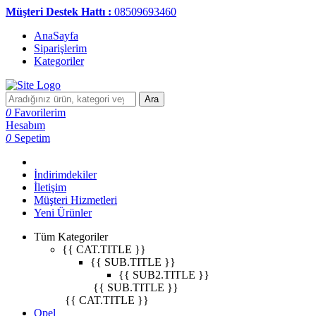
Müşteri Destek Hattı :
08509693460
AnaSayfa
Siparişlerim
Kategoriler
Ara
0
Favorilerim
Hesabım
0
Sepetim
İndirimdekiler
İletişim
Müşteri Hizmetleri
Yeni Ürünler
Tüm Kategoriler
{{ CAT.TITLE }}
{{ SUB.TITLE }}
{{ SUB2.TITLE }}
{{ SUB.TITLE }}
{{ CAT.TITLE }}
Opel