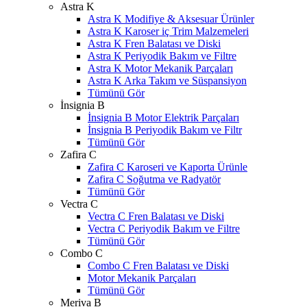
Astra K
Astra K Modifiye & Aksesuar Ürünler
Astra K Karoser iç Trim Malzemeleri
Astra K Fren Balatası ve Diski
Astra K Periyodik Bakım ve Filtre
Astra K Motor Mekanik Parçaları
Astra K Arka Takım ve Süspansiyon
Tümünü Gör
İnsignia B
İnsignia B Motor Elektrik Parçaları
İnsignia B Periyodik Bakım ve Filtr
Tümünü Gör
Zafira C
Zafira C Karoseri ve Kaporta Ürünle
Zafira C Soğutma ve Radyatör
Tümünü Gör
Vectra C
Vectra C Fren Balatası ve Diski
Vectra C Periyodik Bakım ve Filtre
Tümünü Gör
Combo C
Combo C Fren Balatası ve Diski
Motor Mekanik Parçaları
Tümünü Gör
Meriva B