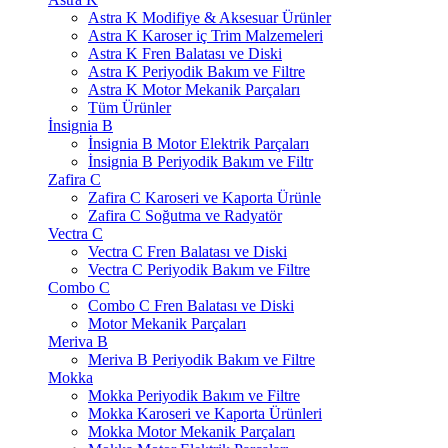
Astra K Modifiye & Aksesuar Ürünler
Astra K Karoser iç Trim Malzemeleri
Astra K Fren Balatası ve Diski
Astra K Periyodik Bakım ve Filtre
Astra K Motor Mekanik Parçaları
Tüm Ürünler
İnsignia B
İnsignia B Motor Elektrik Parçaları
İnsignia B Periyodik Bakım ve Filtr
Zafira C
Zafira C Karoseri ve Kaporta Ürünle
Zafira C Soğutma ve Radyatör
Vectra C
Vectra C Fren Balatası ve Diski
Vectra C Periyodik Bakım ve Filtre
Combo C
Combo C Fren Balatası ve Diski
Motor Mekanik Parçaları
Meriva B
Meriva B Periyodik Bakım ve Filtre
Mokka
Mokka Periyodik Bakım ve Filtre
Mokka Karoseri ve Kaporta Ürünleri
Mokka Motor Mekanik Parçaları