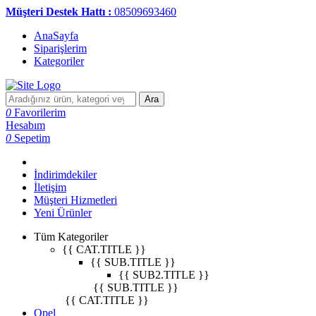
Müşteri Destek Hattı :
08509693460
AnaSayfa
Siparişlerim
Kategoriler
Ara
0
Favorilerim
Hesabım
0
Sepetim
İndirimdekiler
İletişim
Müşteri Hizmetleri
Yeni Ürünler
Tüm Kategoriler
{{ CAT.TITLE }}
{{ SUB.TITLE }}
{{ SUB2.TITLE }}
{{ SUB.TITLE }}
{{ CAT.TITLE }}
Opel