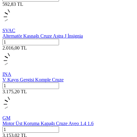
592,83
TL
SVAC
Alternatör Kasnağı Cruze Astra J İnsignia
2.016,00
TL
INA
V Kayış Gergisi Komple Cruze
3.175,20
TL
GM
Motor Üst Koruma Kapağı Cruze Aveo 1.4 1.6
3.153,02
TL