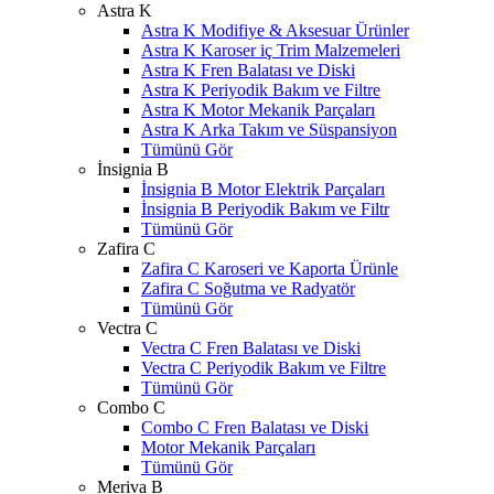
Astra K
Astra K Modifiye & Aksesuar Ürünler
Astra K Karoser iç Trim Malzemeleri
Astra K Fren Balatası ve Diski
Astra K Periyodik Bakım ve Filtre
Astra K Motor Mekanik Parçaları
Astra K Arka Takım ve Süspansiyon
Tümünü Gör
İnsignia B
İnsignia B Motor Elektrik Parçaları
İnsignia B Periyodik Bakım ve Filtr
Tümünü Gör
Zafira C
Zafira C Karoseri ve Kaporta Ürünle
Zafira C Soğutma ve Radyatör
Tümünü Gör
Vectra C
Vectra C Fren Balatası ve Diski
Vectra C Periyodik Bakım ve Filtre
Tümünü Gör
Combo C
Combo C Fren Balatası ve Diski
Motor Mekanik Parçaları
Tümünü Gör
Meriva B