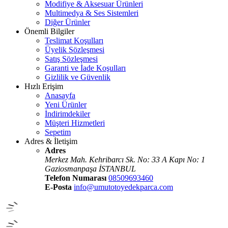
Modifiye & Aksesuar Ürünleri
Multimedya & Ses Sistemleri
Diğer Ürünler
Önemli Bilgiler
Teslimat Koşulları
Üyelik Sözleşmesi
Satış Sözleşmesi
Garanti ve İade Koşulları
Gizlilik ve Güvenlik
Hızlı Erişim
Anasayfa
Yeni Ürünler
İndirimdekiler
Müşteri Hizmetleri
Sepetim
Adres & İletişim
Adres
Merkez Mah. Kehribarcı Sk. No: 33 A Kapı No: 1
Gaziosmanpaşa İSTANBUL
Telefon Numarası
08509693460
E-Posta
info@umutotoyedekparca.com