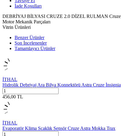
Tavsiye Et
İade Koşulları
DEBRİYAJ BİLYASI CRUZE 2.0 DİZEL RULMAN Cruze
Motor Mekanik Parçaları
Vitrin Ürünleri
Benzer Ürünler
Son İncelenenler
Tamamlayıcı Ürünler
İTHAL
Hidrolik Debriyaj Ara Bilya Konnektörü Astra Cruze İnsignia
456,00
TL
İTHAL
Evaporatör Klima Scaklık Sensör Cruze Astra Mokka Trax