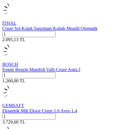
İTHAL
Cruze Sol Kulak Şanzıman Kulağı Muadil Otomatik
2.095,13
TL
BOSCH
Emme Benzin Manifolt Valfi Cruze Astra J
1.260,00
TL
GEMSAFT
Eksantrik Mili Eksoz Cruze 1.6 Aveo 1.4
3.729,60
TL