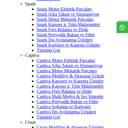
W
h
t
s
a
p
p
D
e
s
t
e
H
a
t
t
Spark
Spark Motor Elektrik Parçaları
Spark Arka Takım ve Süspansiyon
Spark Motor Mekanik Parçaları
Spark Karoser iç Trim Malzemeleri
Spark Fren Balatası ve Diski
Spark Periyodik Bakım ve Filtre
Spark Dış Aydınlatma Ürünleri
Spark Karoseri ve Kaporta Ürünler
Tümünü Gör
Captiva
Captiva Motor Elektrik Parçaları
Captiva Arka Takım ve Süspansiyon
Captiva Motor Mekanik Parçaları
Captiva Modifiye & Aksesuar Ürünle
Captiva Karoseri ve Kaporta Ürünler
Captiva Karoser iç Trim Malzemeleri
Captiva Fren Balatası ve Diski
Captiva Multi Medya & Ses Sistemle
Captiva Periyodik Bakım ve Filtre
Captiva Soğutma ve Radyatör
Captiva Dış Aydınlatma Ürünleri
Tümünü Gör
Cruze
Cruze Modifiye & Aksesuar Ürünleri