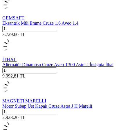
GEMSAFT
Eksantrik Mili Emme Cruze 1.6 Aveo 1.4
3.729,60
TL
İTHAL
Alternatör Dinamosu Cruze Aveo T300 Astra J İnsignia İthal
9.992,81
TL
MAGNETI MARELLI
Motor Subap Üst Kapak Cruze Astra J H Marelli
2.923,20
TL