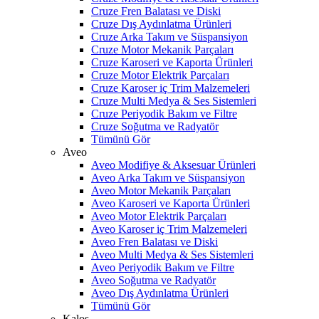
Cruze Fren Balatası ve Diski
Cruze Dış Aydınlatma Ürünleri
Cruze Arka Takım ve Süspansiyon
Cruze Motor Mekanik Parçaları
Cruze Karoseri ve Kaporta Ürünleri
Cruze Motor Elektrik Parçaları
Cruze Karoser iç Trim Malzemeleri
Cruze Multi Medya & Ses Sistemleri
Cruze Periyodik Bakım ve Filtre
Cruze Soğutma ve Radyatör
Tümünü Gör
Aveo
Aveo Modifiye & Aksesuar Ürünleri
Aveo Arka Takım ve Süspansiyon
Aveo Motor Mekanik Parçaları
Aveo Karoseri ve Kaporta Ürünleri
Aveo Motor Elektrik Parçaları
Aveo Karoser iç Trim Malzemeleri
Aveo Fren Balatası ve Diski
Aveo Multi Medya & Ses Sistemleri
Aveo Periyodik Bakım ve Filtre
Aveo Soğutma ve Radyatör
Aveo Dış Aydınlatma Ürünleri
Tümünü Gör
Kalos