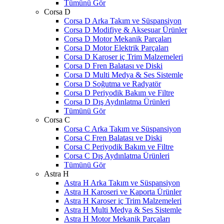
Tümünü Gör
Corsa D
Corsa D Arka Takım ve Süspansiyon
Corsa D Modifiye & Aksesuar Ürünler
Corsa D Motor Mekanik Parçaları
Corsa D Motor Elektrik Parçaları
Corsa D Karoser iç Trim Malzemeleri
Corsa D Fren Balatası ve Diski
Corsa D Multi Medya & Ses Sistemle
Corsa D Soğutma ve Radyatör
Corsa D Periyodik Bakım ve Filtre
Corsa D Dış Aydınlatma Ürünleri
Tümünü Gör
Corsa C
Corsa C Arka Takım ve Süspansiyon
Corsa C Fren Balatası ve Diski
Corsa C Periyodik Bakım ve Filtre
Corsa C Dış Aydınlatma Ürünleri
Tümünü Gör
Astra H
Astra H Arka Takım ve Süspansiyon
Astra H Karoseri ve Kaporta Ürünler
Astra H Karoser iç Trim Malzemeleri
Astra H Multi Medya & Ses Sistemle
Astra H Motor Mekanik Parçaları