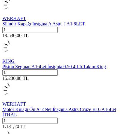
WERHAFT
Silindir Kapağı Insıgnıa A Astra J A1.6LET
19.530,00
TL
KING
Piston Segman A16Let İnsignia 0.50 4 Lü Takım King
15.230,88
TL
WERHAFT
Motor Kulağı Ön A14Net İnsginia Astra Cruze B16 A16Let
İTHAL
1.181,20
TL