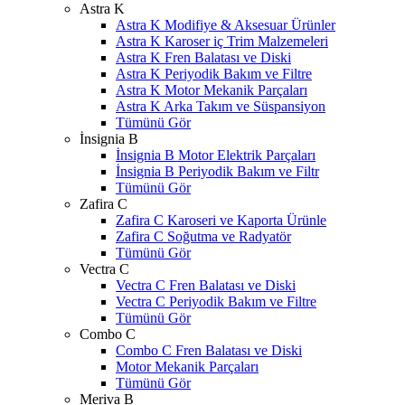
Astra K
Astra K Modifiye & Aksesuar Ürünler
Astra K Karoser iç Trim Malzemeleri
Astra K Fren Balatası ve Diski
Astra K Periyodik Bakım ve Filtre
Astra K Motor Mekanik Parçaları
Astra K Arka Takım ve Süspansiyon
Tümünü Gör
İnsignia B
İnsignia B Motor Elektrik Parçaları
İnsignia B Periyodik Bakım ve Filtr
Tümünü Gör
Zafira C
Zafira C Karoseri ve Kaporta Ürünle
Zafira C Soğutma ve Radyatör
Tümünü Gör
Vectra C
Vectra C Fren Balatası ve Diski
Vectra C Periyodik Bakım ve Filtre
Tümünü Gör
Combo C
Combo C Fren Balatası ve Diski
Motor Mekanik Parçaları
Tümünü Gör
Meriva B