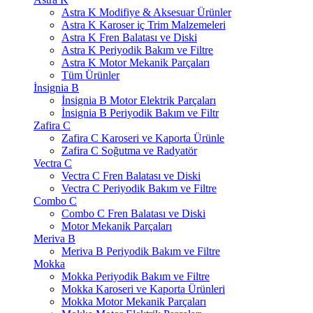
Astra K Modifiye & Aksesuar Ürünler
Astra K Karoser iç Trim Malzemeleri
Astra K Fren Balatası ve Diski
Astra K Periyodik Bakım ve Filtre
Astra K Motor Mekanik Parçaları
Tüm Ürünler
İnsignia B
İnsignia B Motor Elektrik Parçaları
İnsignia B Periyodik Bakım ve Filtr
Zafira C
Zafira C Karoseri ve Kaporta Ürünle
Zafira C Soğutma ve Radyatör
Vectra C
Vectra C Fren Balatası ve Diski
Vectra C Periyodik Bakım ve Filtre
Combo C
Combo C Fren Balatası ve Diski
Motor Mekanik Parçaları
Meriva B
Meriva B Periyodik Bakım ve Filtre
Mokka
Mokka Periyodik Bakım ve Filtre
Mokka Karoseri ve Kaporta Ürünleri
Mokka Motor Mekanik Parçaları