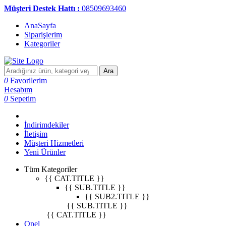
Müşteri Destek Hattı :
08509693460
AnaSayfa
Siparişlerim
Kategoriler
Ara
0
Favorilerim
Hesabım
0
Sepetim
İndirimdekiler
İletişim
Müşteri Hizmetleri
Yeni Ürünler
Tüm Kategoriler
{{ CAT.TITLE }}
{{ SUB.TITLE }}
{{ SUB2.TITLE }}
{{ SUB.TITLE }}
{{ CAT.TITLE }}
Opel