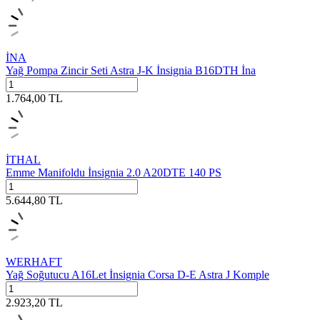
İNA
Yağ Pompa Zincir Seti Astra J-K İnsignia B16DTH İna
1.764,00
TL
İTHAL
Emme Manifoldu İnsignia 2.0 A20DTE 140 PS
5.644,80
TL
WERHAFT
Yağ Soğutucu A16Let İnsignia Corsa D-E Astra J Komple
2.923,20
TL