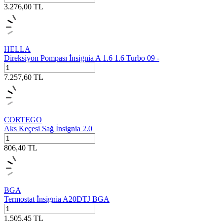
3.276,00
TL
HELLA
Direksiyon Pompası İnsignia A 1.6 1.6 Turbo 09 -
7.257,60
TL
CORTEGO
Aks Keçesi Sağ İnsignia 2.0
806,40
TL
BGA
Termostat İnsignia A20DTJ BGA
1.505,45
TL