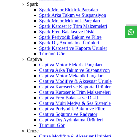
Spark
W
h
t
s
a
p
p
D
e
s
t
e
H
a
t
t
Spark Motor Elektrik Parçaları
Spark Arka Takım ve Süspansiyon
Spark Motor Mekanik Parçaları
Spark Karoser iç Trim Malzemeleri
Spark Fren Balatası ve Diski
Spark Periyodik Bakım ve Filtre
Spark Dış Aydınlatma Ürünleri
Spark Karoseri ve Kaporta Ürünler
Tümünü Gör
Captiva
Captiva Motor Elektrik Parçaları
Captiva Arka Takım ve Süspansiyon
Captiva Motor Mekanik Parçaları
Captiva Modifiye & Aksesuar Ürünle
Captiva Karoseri ve Kaporta Ürünler
Captiva Karoser iç Trim Malzemeleri
Captiva Fren Balatası ve Diski
Captiva Multi Medya & Ses Sistemle
Captiva Periyodik Bakım ve Filtre
Captiva Soğutma ve Radyatör
Captiva Dış Aydınlatma Ürünleri
Tümünü Gör
Cruze
Cruze Modifiye & Aksesuar Ürünleri