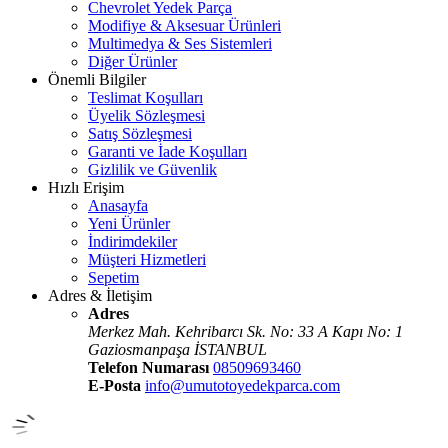
Chevrolet Yedek Parça
Modifiye & Aksesuar Ürünleri
Multimedya & Ses Sistemleri
Diğer Ürünler
Önemli Bilgiler
Teslimat Koşulları
Üyelik Sözleşmesi
Satış Sözleşmesi
Garanti ve İade Koşulları
Gizlilik ve Güvenlik
Hızlı Erişim
Anasayfa
Yeni Ürünler
İndirimdekiler
Müşteri Hizmetleri
Sepetim
Adres & İletişim
Adres
Merkez Mah. Kehribarcı Sk. No: 33 A Kapı No: 1
Gaziosmanpaşa İSTANBUL
Telefon Numarası
08509693460
E-Posta
info@umutotoyedekparca.com