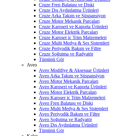
Cruze Fren Balatası ve Diski
Cruze Dış Aydınlatma Ürünleri
Cruze Arka Takım ve Süspansiyon
Cruze Motor Mekanik Parçaları
Cruze Karoseri ve Kaporta Ürünleri
Cruze Motor Elektrik Parçaları
Cruze Karoser iç Trim Malzemeleri
Cruze Multi Medya & Ses Sistemleri
Cruze Periyodik Bakım ve Filtre
Cruze Soğutma ve Radyatör
Tümünü Gör
Aveo
Aveo Modifiye & Aksesuar Ürünleri
Aveo Arka Takım ve Süspansiyon
Aveo Motor Mekanik Parçaları
Aveo Karoseri ve Kaporta Ürünleri
Aveo Motor Elektrik Parçaları
Aveo Karoser iç Trim Malzemeleri
Aveo Fren Balatası ve Diski
Aveo Multi Medya & Ses Sistemleri
Aveo Periyodik Bakım ve Filtre
Aveo Soğutma ve Radyatör
Aveo Dış Aydınlatma Ürünleri
Tümünü Gör
Kalos