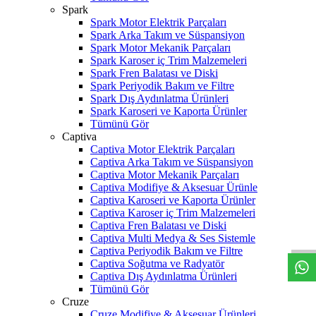
Spark
Spark Motor Elektrik Parçaları
Spark Arka Takım ve Süspansiyon
Spark Motor Mekanik Parçaları
Spark Karoser iç Trim Malzemeleri
Spark Fren Balatası ve Diski
Spark Periyodik Bakım ve Filtre
Spark Dış Aydınlatma Ürünleri
Spark Karoseri ve Kaporta Ürünler
Tümünü Gör
Captiva
Captiva Motor Elektrik Parçaları
Captiva Arka Takım ve Süspansiyon
Captiva Motor Mekanik Parçaları
Captiva Modifiye & Aksesuar Ürünle
Captiva Karoseri ve Kaporta Ürünler
W
h
t
s
a
p
p
D
e
s
t
e
H
a
t
t
Captiva Karoser iç Trim Malzemeleri
Captiva Fren Balatası ve Diski
Captiva Multi Medya & Ses Sistemle
Captiva Periyodik Bakım ve Filtre
Captiva Soğutma ve Radyatör
Captiva Dış Aydınlatma Ürünleri
Tümünü Gör
Cruze
Cruze Modifiye & Aksesuar Ürünleri