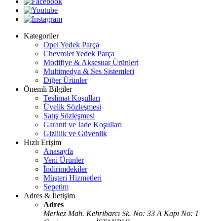
Kategoriler
Opel Yedek Parça
Chevrolet Yedek Parça
Modifiye & Aksesuar Ürünleri
Multimedya & Ses Sistemleri
Diğer Ürünler
Önemli Bilgiler
Teslimat Koşulları
Üyelik Sözleşmesi
Satış Sözleşmesi
Garanti ve İade Koşulları
Gizlilik ve Güvenlik
Hızlı Erişim
Anasayfa
Yeni Ürünler
İndirimdekiler
Müşteri Hizmetleri
Sepetim
Adres & İletişim
Adres
Merkez Mah. Kehribarcı Sk. No: 33 A Kapı No: 1