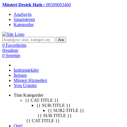
Müşteri Destek Hattı :
08509693460
AnaSayfa
Siparişlerim
Kategoriler
Ara
0
Favorilerim
Hesabım
0
Sepetim
İndirimdekiler
İletişim
Müşteri Hizmetleri
Yeni Ürünler
Tüm Kategoriler
{{ CAT.TITLE }}
{{ SUB.TITLE }}
{{ SUB2.TITLE }}
{{ SUB.TITLE }}
{{ CAT.TITLE }}
Opel