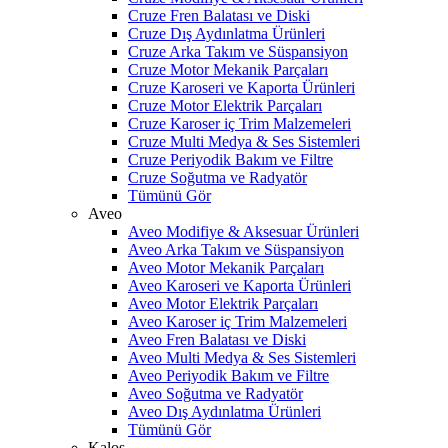
Cruze Fren Balatası ve Diski
Cruze Dış Aydınlatma Ürünleri
Cruze Arka Takım ve Süspansiyon
Cruze Motor Mekanik Parçaları
Cruze Karoseri ve Kaporta Ürünleri
Cruze Motor Elektrik Parçaları
Cruze Karoser iç Trim Malzemeleri
Cruze Multi Medya & Ses Sistemleri
Cruze Periyodik Bakım ve Filtre
Cruze Soğutma ve Radyatör
Tümünü Gör
Aveo
Aveo Modifiye & Aksesuar Ürünleri
Aveo Arka Takım ve Süspansiyon
Aveo Motor Mekanik Parçaları
Aveo Karoseri ve Kaporta Ürünleri
Aveo Motor Elektrik Parçaları
Aveo Karoser iç Trim Malzemeleri
Aveo Fren Balatası ve Diski
Aveo Multi Medya & Ses Sistemleri
Aveo Periyodik Bakım ve Filtre
Aveo Soğutma ve Radyatör
Aveo Dış Aydınlatma Ürünleri
Tümünü Gör
Kalos