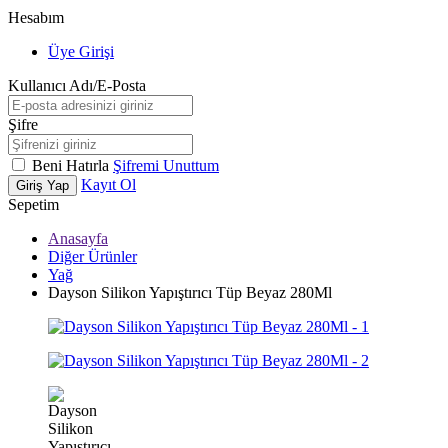
Hesabım
Üye Girişi
Kullanıcı Adı/E-Posta
Şifre
Beni Hatırla
Şifremi Unuttum
Kayıt Ol
Giriş Yap
Sepetim
Anasayfa
Diğer Ürünler
Yağ
Dayson Silikon Yapıştırıcı Tüp Beyaz 280Ml