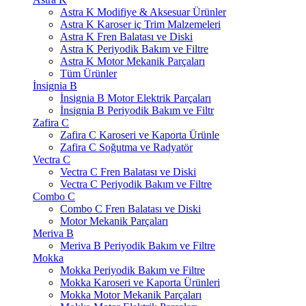
Astra K Modifiye & Aksesuar Ürünler
Astra K Karoser iç Trim Malzemeleri
Astra K Fren Balatası ve Diski
Astra K Periyodik Bakım ve Filtre
Astra K Motor Mekanik Parçaları
Tüm Ürünler
İnsignia B
İnsignia B Motor Elektrik Parçaları
İnsignia B Periyodik Bakım ve Filtr
Zafira C
Zafira C Karoseri ve Kaporta Ürünle
Zafira C Soğutma ve Radyatör
Vectra C
Vectra C Fren Balatası ve Diski
Vectra C Periyodik Bakım ve Filtre
Combo C
Combo C Fren Balatası ve Diski
Motor Mekanik Parçaları
Meriva B
Meriva B Periyodik Bakım ve Filtre
Mokka
Mokka Periyodik Bakım ve Filtre
Mokka Karoseri ve Kaporta Ürünleri
Mokka Motor Mekanik Parçaları