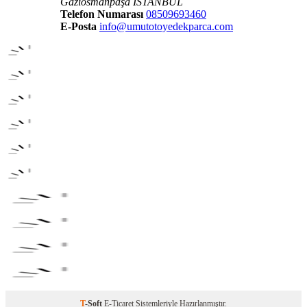
Gaziosmanpaşa İSTANBUL
Telefon Numarası
08509693460
E-Posta
info@umutotoyedekparca.com
T
-Soft
E-Ticaret
Sistemleriyle Hazırlanmıştır.