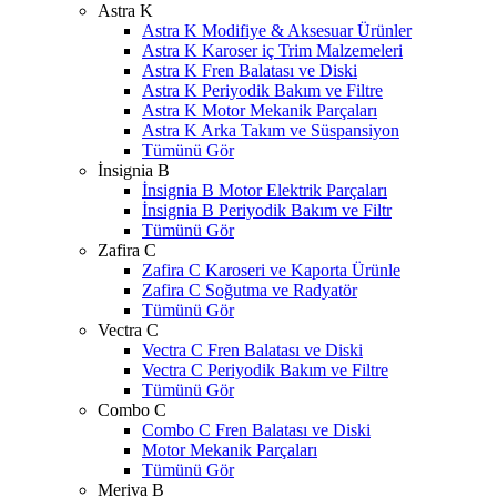
Astra K
Astra K Modifiye & Aksesuar Ürünler
Astra K Karoser iç Trim Malzemeleri
Astra K Fren Balatası ve Diski
Astra K Periyodik Bakım ve Filtre
Astra K Motor Mekanik Parçaları
Astra K Arka Takım ve Süspansiyon
Tümünü Gör
İnsignia B
İnsignia B Motor Elektrik Parçaları
İnsignia B Periyodik Bakım ve Filtr
Tümünü Gör
Zafira C
Zafira C Karoseri ve Kaporta Ürünle
Zafira C Soğutma ve Radyatör
Tümünü Gör
Vectra C
Vectra C Fren Balatası ve Diski
Vectra C Periyodik Bakım ve Filtre
Tümünü Gör
Combo C
Combo C Fren Balatası ve Diski
Motor Mekanik Parçaları
Tümünü Gör
Meriva B