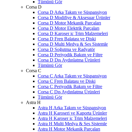
Tümünü Gör
Corsa D
Corsa D Arka Takım ve Süspansiyon
Corsa D Modifiye & Aksesuar Ürünler
Corsa D Motor Mekanik Parçaları
Corsa D Motor Elektrik Parçaları
Corsa D Karoser iç Trim Malzemeleri
Corsa D Fren Balatası ve Diski
Corsa D Multi Medya & Ses Sistemle
Corsa D Soğutma ve Radyatör
Corsa D Periyodik Bakım ve Filtre
Corsa D Dış Aydınlatma Ürünleri
Tümünü Gör
Corsa C
Corsa C Arka Takım ve Süspansiyon
Corsa C Fren Balatası ve Diski
Corsa C Periyodik Bakım ve Filtre
Corsa C Dış Aydınlatma Ürünleri
Tümünü Gör
Astra H
Astra H Arka Takım ve Süspansiyon
Astra H Karoseri ve Kaporta Ürünler
Astra H Karoser iç Trim Malzemeleri
Astra H Multi Medya & Ses Sistemle
Astra H Motor Mekanik Parçaları