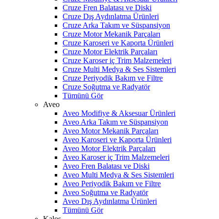
Cruze Fren Balatası ve Diski
Cruze Dış Aydınlatma Ürünleri
Cruze Arka Takım ve Süspansiyon
Cruze Motor Mekanik Parçaları
Cruze Karoseri ve Kaporta Ürünleri
Cruze Motor Elektrik Parçaları
Cruze Karoser iç Trim Malzemeleri
Cruze Multi Medya & Ses Sistemleri
Cruze Periyodik Bakım ve Filtre
Cruze Soğutma ve Radyatör
Tümünü Gör
Aveo
Aveo Modifiye & Aksesuar Ürünleri
Aveo Arka Takım ve Süspansiyon
Aveo Motor Mekanik Parçaları
Aveo Karoseri ve Kaporta Ürünleri
Aveo Motor Elektrik Parçaları
Aveo Karoser iç Trim Malzemeleri
Aveo Fren Balatası ve Diski
Aveo Multi Medya & Ses Sistemleri
Aveo Periyodik Bakım ve Filtre
Aveo Soğutma ve Radyatör
Aveo Dış Aydınlatma Ürünleri
Tümünü Gör
Kalos