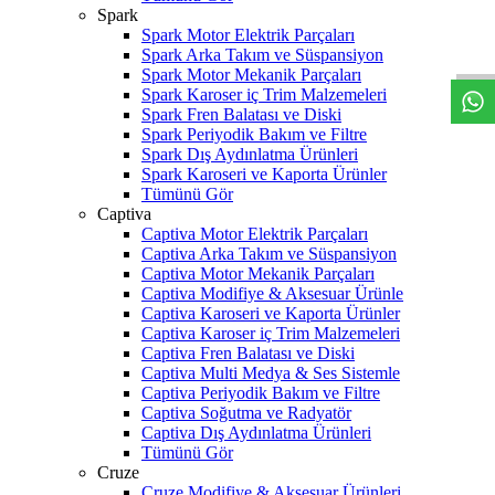
W
h
t
s
a
p
p
D
e
s
t
e
H
a
t
t
Spark
Spark Motor Elektrik Parçaları
Spark Arka Takım ve Süspansiyon
Spark Motor Mekanik Parçaları
Spark Karoser iç Trim Malzemeleri
Spark Fren Balatası ve Diski
Spark Periyodik Bakım ve Filtre
Spark Dış Aydınlatma Ürünleri
Spark Karoseri ve Kaporta Ürünler
Tümünü Gör
Captiva
Captiva Motor Elektrik Parçaları
Captiva Arka Takım ve Süspansiyon
Captiva Motor Mekanik Parçaları
Captiva Modifiye & Aksesuar Ürünle
Captiva Karoseri ve Kaporta Ürünler
Captiva Karoser iç Trim Malzemeleri
Captiva Fren Balatası ve Diski
Captiva Multi Medya & Ses Sistemle
Captiva Periyodik Bakım ve Filtre
Captiva Soğutma ve Radyatör
Captiva Dış Aydınlatma Ürünleri
Tümünü Gör
Cruze
Cruze Modifiye & Aksesuar Ürünleri