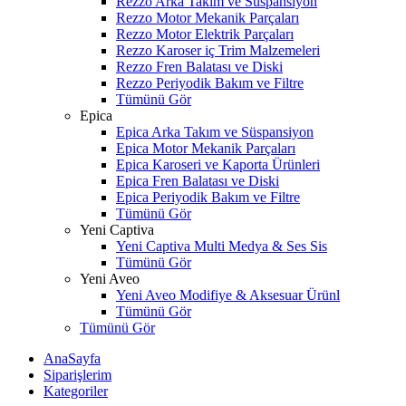
Rezzo Arka Takım ve Süspansiyon
Rezzo Motor Mekanik Parçaları
Rezzo Motor Elektrik Parçaları
Rezzo Karoser iç Trim Malzemeleri
Rezzo Fren Balatası ve Diski
Rezzo Periyodik Bakım ve Filtre
Tümünü Gör
Epica
Epica Arka Takım ve Süspansiyon
Epica Motor Mekanik Parçaları
Epica Karoseri ve Kaporta Ürünleri
Epica Fren Balatası ve Diski
Epica Periyodik Bakım ve Filtre
Tümünü Gör
Yeni Captiva
Yeni Captiva Multi Medya & Ses Sis
Tümünü Gör
Yeni Aveo
Yeni Aveo Modifiye & Aksesuar Ürünl
Tümünü Gör
Tümünü Gör
AnaSayfa
Siparişlerim
Kategoriler