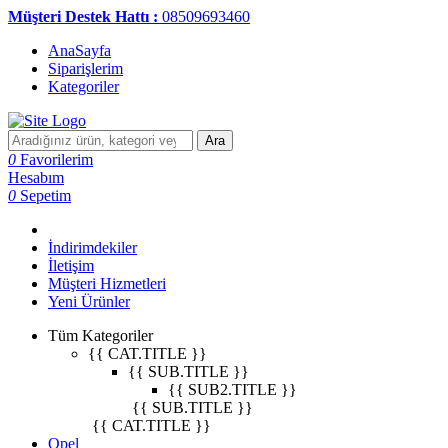
Müşteri Destek Hattı :
08509693460
AnaSayfa
Siparişlerim
Kategoriler
Ara
0
Favorilerim
Hesabım
0
Sepetim
İndirimdekiler
İletişim
Müşteri Hizmetleri
Yeni Ürünler
Tüm Kategoriler
{{ CAT.TITLE }}
{{ SUB.TITLE }}
{{ SUB2.TITLE }}
{{ SUB.TITLE }}
{{ CAT.TITLE }}
Opel