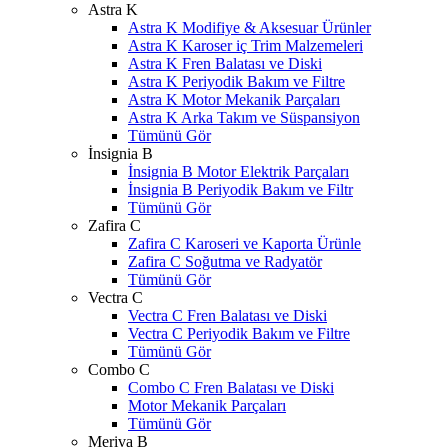
Astra K
Astra K Modifiye & Aksesuar Ürünler
Astra K Karoser iç Trim Malzemeleri
Astra K Fren Balatası ve Diski
Astra K Periyodik Bakım ve Filtre
Astra K Motor Mekanik Parçaları
Astra K Arka Takım ve Süspansiyon
Tümünü Gör
İnsignia B
İnsignia B Motor Elektrik Parçaları
İnsignia B Periyodik Bakım ve Filtr
Tümünü Gör
Zafira C
Zafira C Karoseri ve Kaporta Ürünle
Zafira C Soğutma ve Radyatör
Tümünü Gör
Vectra C
Vectra C Fren Balatası ve Diski
Vectra C Periyodik Bakım ve Filtre
Tümünü Gör
Combo C
Combo C Fren Balatası ve Diski
Motor Mekanik Parçaları
Tümünü Gör
Meriva B