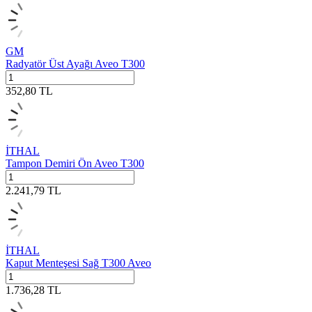
GM
Radyatör Üst Ayağı Aveo T300
352,80
TL
İTHAL
Tampon Demiri Ön Aveo T300
2.241,79
TL
İTHAL
Kaput Menteşesi Sağ T300 Aveo
1.736,28
TL