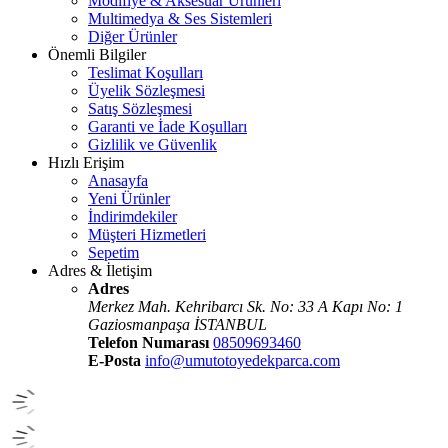
Modifiye & Aksesuar Ürünleri
Multimedya & Ses Sistemleri
Diğer Ürünler
Önemli Bilgiler
Teslimat Koşulları
Üyelik Sözleşmesi
Satış Sözleşmesi
Garanti ve İade Koşulları
Gizlilik ve Güvenlik
Hızlı Erişim
Anasayfa
Yeni Ürünler
İndirimdekiler
Müşteri Hizmetleri
Sepetim
Adres & İletişim
Adres
Merkez Mah. Kehribarcı Sk. No: 33 A Kapı No: 1
Gaziosmanpaşa İSTANBUL
Telefon Numarası
08509693460
E-Posta
info@umutotoyedekparca.com