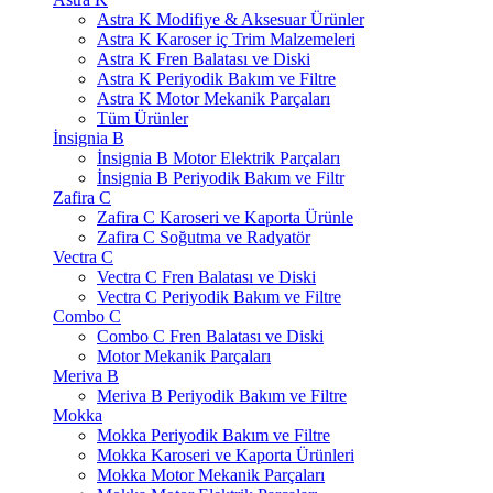
Astra K Modifiye & Aksesuar Ürünler
Astra K Karoser iç Trim Malzemeleri
Astra K Fren Balatası ve Diski
Astra K Periyodik Bakım ve Filtre
Astra K Motor Mekanik Parçaları
Tüm Ürünler
İnsignia B
İnsignia B Motor Elektrik Parçaları
İnsignia B Periyodik Bakım ve Filtr
Zafira C
Zafira C Karoseri ve Kaporta Ürünle
Zafira C Soğutma ve Radyatör
Vectra C
Vectra C Fren Balatası ve Diski
Vectra C Periyodik Bakım ve Filtre
Combo C
Combo C Fren Balatası ve Diski
Motor Mekanik Parçaları
Meriva B
Meriva B Periyodik Bakım ve Filtre
Mokka
Mokka Periyodik Bakım ve Filtre
Mokka Karoseri ve Kaporta Ürünleri
Mokka Motor Mekanik Parçaları