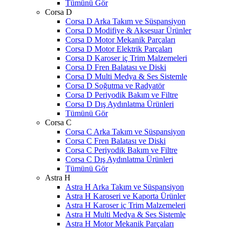
Tümünü Gör
Corsa D
Corsa D Arka Takım ve Süspansiyon
Corsa D Modifiye & Aksesuar Ürünler
Corsa D Motor Mekanik Parçaları
Corsa D Motor Elektrik Parçaları
Corsa D Karoser iç Trim Malzemeleri
Corsa D Fren Balatası ve Diski
Corsa D Multi Medya & Ses Sistemle
Corsa D Soğutma ve Radyatör
Corsa D Periyodik Bakım ve Filtre
Corsa D Dış Aydınlatma Ürünleri
Tümünü Gör
Corsa C
Corsa C Arka Takım ve Süspansiyon
Corsa C Fren Balatası ve Diski
Corsa C Periyodik Bakım ve Filtre
Corsa C Dış Aydınlatma Ürünleri
Tümünü Gör
Astra H
Astra H Arka Takım ve Süspansiyon
Astra H Karoseri ve Kaporta Ürünler
Astra H Karoser iç Trim Malzemeleri
Astra H Multi Medya & Ses Sistemle
Astra H Motor Mekanik Parçaları