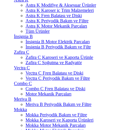
Astra K Modifiye & Aksesuar Ürünler
Astra K Karoser iç Trim Malzemeleri
Astra K Fren Balatası ve Diski
Astra K Periyodik Bakım ve Filtre
Astra K Motor Mekanik Parçaları
Tüm Ürünler
İnsignia B
İnsignia B Motor Elektrik Parçaları
İnsignia B Periyodik Bakım ve Filtr
Zafira C
Zafira C Karoseri ve Kaporta Ürünle
Zafira C Soğutma ve Radyatör
Vectra C
Vectra C Fren Balatası ve Diski
Vectra C Periyodik Bakım ve Filtre
Combo C
Combo C Fren Balatası ve Diski
Motor Mekanik Parçaları
Meriva B
Meriva B Periyodik Bakım ve Filtre
Mokka
Mokka Periyodik Bakım ve Filtre
Mokka Karoseri ve Kaporta Ürünleri
Mokka Motor Mekanik Parçaları