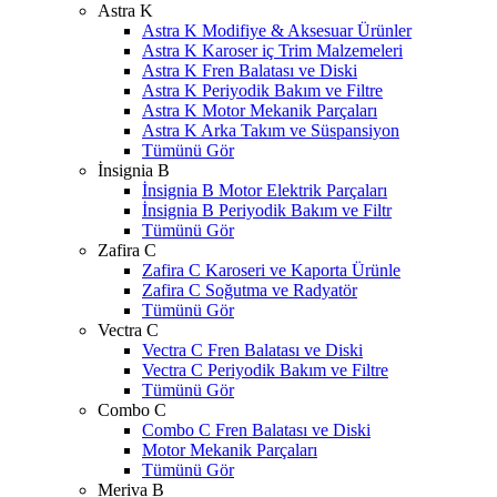
Astra K
Astra K Modifiye & Aksesuar Ürünler
Astra K Karoser iç Trim Malzemeleri
Astra K Fren Balatası ve Diski
Astra K Periyodik Bakım ve Filtre
Astra K Motor Mekanik Parçaları
Astra K Arka Takım ve Süspansiyon
Tümünü Gör
İnsignia B
İnsignia B Motor Elektrik Parçaları
İnsignia B Periyodik Bakım ve Filtr
Tümünü Gör
Zafira C
Zafira C Karoseri ve Kaporta Ürünle
Zafira C Soğutma ve Radyatör
Tümünü Gör
Vectra C
Vectra C Fren Balatası ve Diski
Vectra C Periyodik Bakım ve Filtre
Tümünü Gör
Combo C
Combo C Fren Balatası ve Diski
Motor Mekanik Parçaları
Tümünü Gör
Meriva B