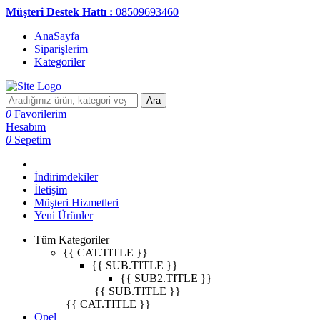
Müşteri Destek Hattı :
08509693460
AnaSayfa
Siparişlerim
Kategoriler
Ara
0
Favorilerim
Hesabım
0
Sepetim
İndirimdekiler
İletişim
Müşteri Hizmetleri
Yeni Ürünler
Tüm Kategoriler
{{ CAT.TITLE }}
{{ SUB.TITLE }}
{{ SUB2.TITLE }}
{{ SUB.TITLE }}
{{ CAT.TITLE }}
Opel