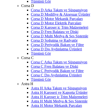
Tümünü Gör
Corsa D
Corsa D Arka Takım ve Süspansiyon
Corsa D Modifiye & Aksesuar Ürünler
Corsa D Motor Mekanik Parçaları
Corsa D Motor Elektrik Parçaları
Corsa D Karoser iç Trim Malzemeleri
Corsa D Fren Balatası ve Diski
Corsa D Multi Medya & Ses Sistemle
Corsa D Soğutma ve Radyatör
Corsa D Periyodik Bakım ve Filtre
Corsa D Dış Aydınlatma Ürünleri
Tümünü Gör
Corsa C
Corsa C Arka Takım ve Süspansiyon
Corsa C Fren Balatası ve Diski
Corsa C Periyodik Bakım ve Filtre
Corsa C Dış Aydınlatma Ürünleri
Tümünü Gör
Astra H
Astra H Arka Takım ve Süspansiyon
Astra H Karoseri ve Kaporta Ürünler
Astra H Karoser iç Trim Malzemeleri
Astra H Multi Medya & Ses Sistemle
Astra H Motor Mekanik Parçaları