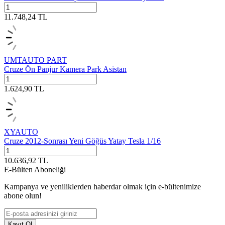
11.748,24
TL
UMTAUTO PART
Cruze Ön Panjur Kamera Park Asistan
1.624,90
TL
XYAUTO
Cruze 2012-Sonrası Yeni Göğüs Yatay Tesla 1/16
10.636,92
TL
E-Bülten Aboneliği
Kampanya ve yeniliklerden haberdar olmak için e-bültenimize
abone olun!
Kayıt Ol