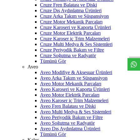
Cruze Fren Balatası ve Diski
Cruze Dış Aydınlatma Ürünleri
Cruze Arka Takım ve Süspansiyon
Cruze Motor Mekanik Parçaları
Cruze Karoseri ve Kaporta Ürünleri
Cruze Motor Elektrik Parçaları
W
h
t
s
a
p
p
D
e
s
t
e
H
a
t
t
Cruze Karoser iç Trim Malzemeleri
Cruze Multi Medya & Ses Sistemleri
Cruze Periyodik Bakım ve Filtre
Cruze Soğutma ve Radyatör
Tümünü Gör
Aveo
Aveo Modifiye & Aksesuar Ürünleri
Aveo Arka Takım ve Süspansiyon
Aveo Motor Mekanik Parçaları
Aveo Karoseri ve Kaporta Ürünleri
Aveo Motor Elektrik Parçaları
Aveo Karoser iç Trim Malzemeleri
Aveo Fren Balatası ve Diski
Aveo Multi Medya & Ses Sistemleri
Aveo Periyodik Bakım ve Filtre
Aveo Soğutma ve Radyatör
Aveo Dış Aydınlatma Ürünleri
Tümünü Gör
Kalos