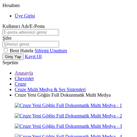
Hesabım
Üye Girişi
Kullanıcı Adı/E-Posta
Şifre
Beni Hatırla
Şifremi Unuttum
Kayıt Ol
Giriş Yap
Sepetim
Anasayfa
Chevrolet
Cruze
Cruze Multi Medya & Ses Sistemleri
Cruze Yeni Göğüs Full Dokunmatik Multi Medya